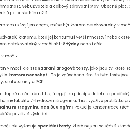
 hmotnost, věk uživatele a celkový zdravotní stav. Obecně platí
ýdnů po posledním užití.
 kratom užívají jen občas, může být kratom detekovatelný v mo
uživatelů kratomu, kteří jej konzumují větší množství nebo častě
tom detekovatelný v moči až
1-2 týdny
nebo i déle.
m v moči?
án v moči, ale
standardní drogové testy
, jako jsou ty, které
vykle
kratom nezachytí
. To je způsobeno tím, že tyto testy jso
áty, amfetaminy a PCP.
dostupné na českém trhu, fungují na principu detekce specifick
ho metabolitu 7-hydroxymitragyninu. Test využívá protilátku pr
adinu mitragyninu nad 300 ng/ml
. Pokud je koncentrace těch
ukáže pozitivní výsledek.
moči, ale vyžaduje
speciální testy
, které nejsou součástí stan