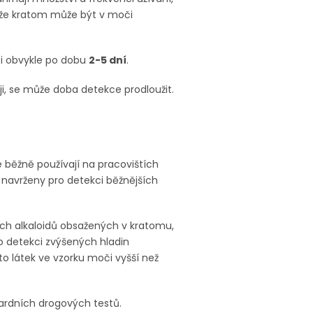
, že kratom může být v moči
či obvykle po dobu
2-5 dní
.
ji, se může doba detekce prodloužit.
 se běžně používají na pracovištích
u navrženy pro detekci běžnějších
ých alkaloidů obsažených v kratomu,
o detekci zvýšených hladin
to látek ve vzorku moči vyšší než
dardních drogových testů.