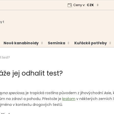
Ceny v:
CZK
 program
Garance vrácení peněz
Analýzy a certifikáty
Nové kanabinoidy
Semínka
Kuřácké potřeby
t test?
že jej odhalit test?
gyna speciosa
, je tropická rostlina původem z jihovýchodní Asie,
ům na zdraví a pohodu. Přestože je
kratom
v některých zemích l
zejména v kontextu drogových testů.