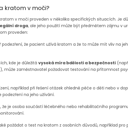
a kratom v moči?
kratom v moči proveden v několika specifických situacích. Je dů
legální droga
, ale jeho použití může být předmětem zájmu v ur
atom proveden:
podezření, že pacient užívá kratom a že to může mít vliv na je
ch, kde je důležitá
vysoká míra bdělosti a bezpečnosti
(napří
h), může zaměstnavatel požadovat testování na přítomnost psyc
zení, například při řešení otázek ohledně péče o děti nebo v do
 podezření na jeho užívání.
, že je osoba součástí léčebného nebo rehabilitačního programu
onitorování.
ké požádat o test na kratom z osobních důvodů, například pro 