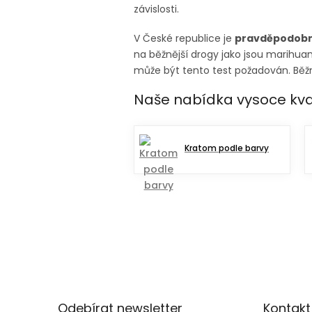
závislosti.
V České republice je
pravděpodobn
na běžnější drogy jako jsou marihua
může být tento test požadován. Běžn
Naše nabídka vysoce kva
Kratom podle barvy
Z
á
p
Odebírat newsletter
Kontakt