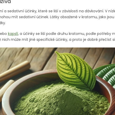
užívá
í a sedativní účinky, které se liší v závislosti na dávkování. V 
hou mít sedativní účinek. Látky obsažené v kratomu, jako jsou
žky.
ebo
kapslí
, a účinky se liší podle druhu kratomu, podle potřeby
z nich může mít jiné specifické účinky, a proto je dobré přečíst s