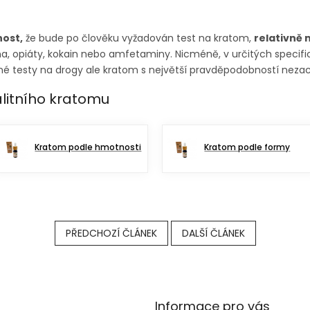
ost,
že bude po člověku vyžadován test na kratom,
relativně 
na, opiáty, kokain nebo amfetaminy. Nicméně, v určitých specif
é testy na drogy ale kratom s největší pravděpodobností nezac
litního kratomu
Kratom podle hmotnosti
Kratom podle formy
PŘEDCHOZÍ ČLÁNEK
DALŠÍ ČLÁNEK
Informace pro vás