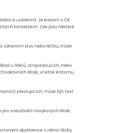
ležité si uvědomit, že kratom v ČR
čitých kontextech. Zde jsou některé
ho zdravotní stav nebo léčbu, může
klad u řidičů, strojvedoucích, nebo
hoaktivních látek, včetně kratomu,
pravních přestupcích, může být test
 pro zneužívání návykových látek,
potvrzení abstinence v rámci léčby