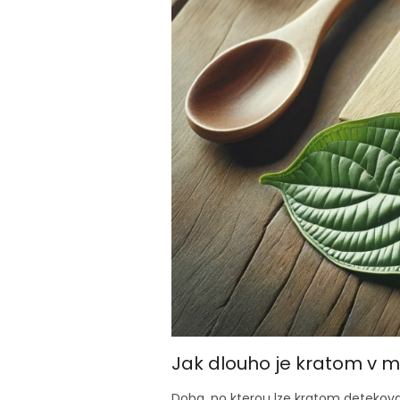
Jak dlouho je kratom v m
Doba, po kterou lze kratom detekovat 