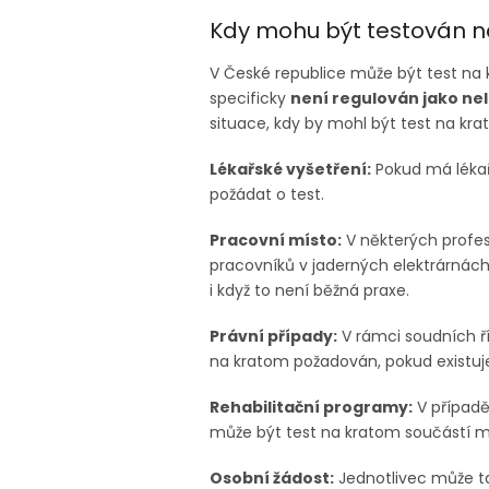
Kdy mohu být testován n
V České republice může být test na 
specificky
není regulován jako ne
situace, kdy by mohl být test na kr
Lékařské vyšetření:
Pokud má lékař 
požádat o test.
Pracovní místo:
V některých profesí
pracovníků v jaderných elektrárnác
i když to není běžná praxe.
Právní případy:
V rámci soudních ří
na kratom požadován, pokud existuje
Rehabilitační programy:
V případě
může být test na kratom součástí m
Osobní žádost:
Jednotlivec může ta