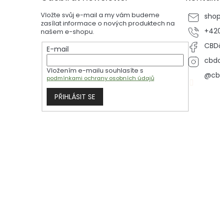
a
t
Vložte svůj e-mail a my vám budeme
sho
í
zasílat informace o nových produktech na
+420
našem e-shopu.
CBDč
E-mail
cbdc
Vložením e-mailu souhlasíte s
@cb
podmínkami ochrany osobních údajů
PŘIHLÁSIT SE