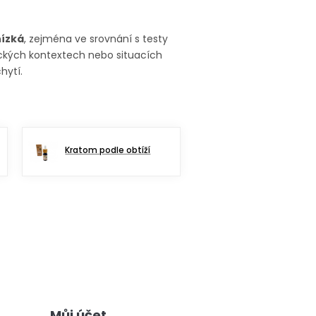
nízká
, zejména ve srovnání s testy
ických kontextech nebo situacích
hytí.
Kratom podle obtíží
Můj účet