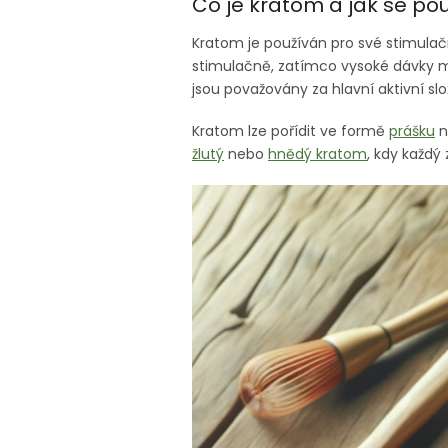
Co je kratom a jak se po
Kratom je používán pro své stimulačn
stimulačně, zatímco vysoké dávky mo
jsou považovány za hlavní aktivní slo
Kratom lze pořídit ve formě
prášku
n
žlutý
nebo
hnědý kratom
, kdy každý 