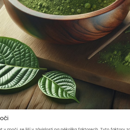
oči
v moči, se liší v závislosti na několika faktorech. Tyto faktory z