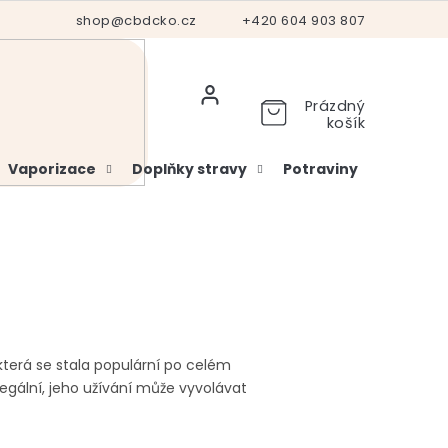
Hodnocení obchodu
shop@cbdcko.cz
Vrácení a reklamace
+420 604 903 807
Ověření věku
Prázdný
košík
Vaporizace
Doplňky stravy
Potraviny
Kosme
 která se stala populární po celém
egální, jeho užívání může vyvolávat