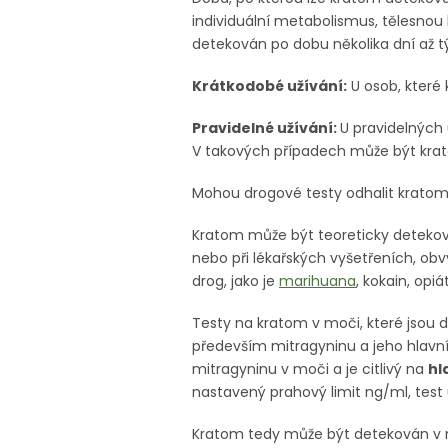
individuální metabolismus, tělesnou
detekován po dobu několika dní až t
Krátkodobé užívání:
U osob, které
Pravidelné užívání:
U pravidelných 
V takových případech může být kra
Mohou drogové testy odhalit krato
Kratom může být teoreticky detekov
nebo při lékařských vyšetřeních, ob
drog, jako je
marihuana
, kokain, opi
Testy na kratom v moči, které jsou 
především mitragyninu a jeho hlavní
mitragyninu v moči a je citlivý na
hl
nastavený prahový limit ng/ml, test 
Kratom tedy může být detekován v 