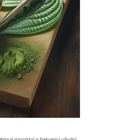
ahrnují množství a frekvenci užívání,