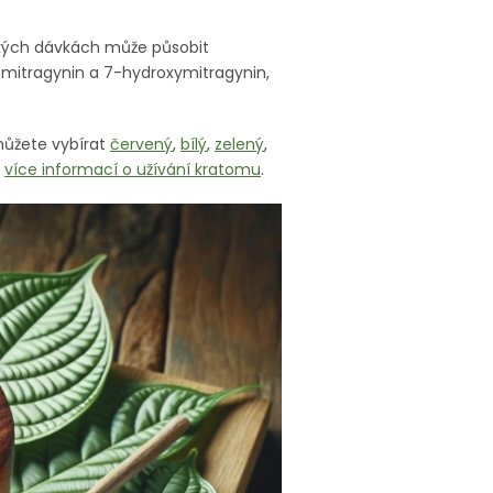
nízkých dávkách může působit
 mitragynin a 7-hydroxymitragynin,
 můžete vybírat
červený
,
bílý
,
zelený
,
i
více informací o užívání kratomu
.