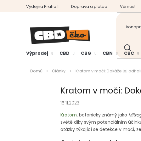
Přejít
Výdejna Praha 1
Doprava a platba
Věrnostní
na
obsah
HLEDAT
Výprodej
CBD
CBG
CBN
CBC
Domů
Články
Kratom v moči: Dokáže jej odhali
Kratom v moči: Doká
15.11.2023
Kratom
, botanicky známý jako
Mitra
světě díky svým potenciálním účink
otázky týkající se detekce v moči, 