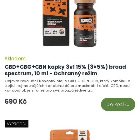
Skladem
CBD+CBG+CBN kapky 3v1 15% (3×5%) broad
spectrum, 10 ml - Ochranný režim
Objevte revoluční Konopný olej s CBD, CBG a CBN, který kombinuje
trojici nejmocnějších kanabinoidů pro maximální efekt. CBD, neboli
kanabidiol, je známé pro své protizánětlivé a...
690 Kč
Do košíku
VÝPRODEJ