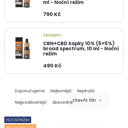
ml - Noční režim
790 Kč
Skladem
CBN+CBD kapky 10% (5+5%)
broad spectrum, 10 ml - Noční
režim
490 Kč
Ř
Doporučujeme
Nejlevnější
Nejdražší
a
z
Otevřít filtr
Nejprodávanější
Abecedně
e
n
V
í
ý
NOČNÍ REŽIM
p
p
PRO POKROČILÉ