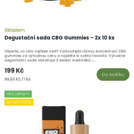
Skladem
P
h
Degustační sada CBG Gummies – 2x 10 ks
pr
je
Objevte, co vám nejlépe sedí! Vyzkoušejte různou koncentraci CBG
5,
gummies za výhodnou cenu a najděte si svého favorita. Výhodná
z
degustační sada obsahuje 2 balení medvídků -...
5
199 Kč
hv
Do košíku
Měrná
99,50 Kč / 1 ks
cena:
PRO EXPERTY
AKTIVNÍ REŽIM