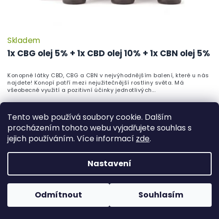
Skladem
1x CBG olej 5% + 1x CBD olej 10% + 1x CBN olej 5%
Konopné látky CBD, CBG a CBN v nejvýhodnějším balení, které u nás
najdete! Konopí patří mezi nejužitečnější rostliny světa. Má
všeobecné využití a pozitivní účinky jednotlivých...
1 490 Kč
Do košíku
Tento web používá soubory cookie. Dalším
Měrná
496,67 Kč / 1 ks
procházením tohoto webu vyjadřujete souhlas s
cena:
jejich používáním. Více informací
zde
.
NOVINKA
NOČNÍ REŽIM
Nastavení
Odmítnout
Souhlasím