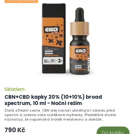
r
i
o
s
d
p
u
r
k
o
t
d
ů
u
k
t
ů
Skladem
CBN+CBD kapky 20% (10+10%) broad
spectrum, 10 ml - Noční režim
Zlatá střední cesta. CBN olej navodí uklidňující náladu před
spaním a zažene vaše roztěkané myšlenky. Předběžné studie
naznačují, že napomáhá tvorbě melatoninu a dokáže...
790 Kč
Do košíku