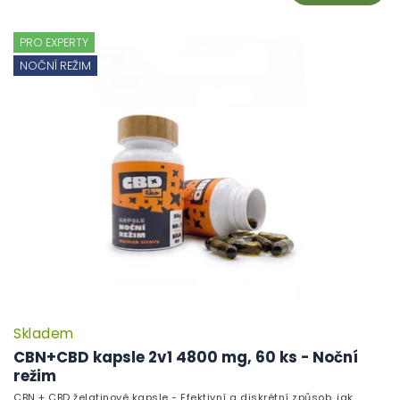
PRO EXPERTY
NOČNÍ REŽIM
Skladem
P
h
CBN+CBD kapsle 2v1 4800 mg, 60 ks - Noční
pr
režim
je
CBN + CBD želatinové kapsle - Efektivní a diskrétní způsob, jak