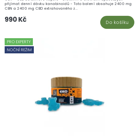
5,
přijímat denní dávku kanabinoidů - Toto balení obsahuje 2400 mg
z
CBN a 2400 mg CBD extrahovaného z...
5
990 Kč
hv
Do košíku
PRO EXPERTY
NOČNÍ REŽIM