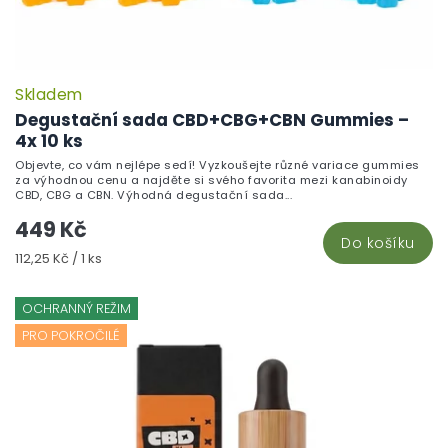
Skladem
P
h
Degustační sada CBD+CBG+CBN Gummies –
pr
4x 10 ks
je
Objevte, co vám nejlépe sedí! Vyzkoušejte různé variace gummies
5,
za výhodnou cenu a najděte si svého favorita mezi kanabinoidy
z
CBD, CBG a CBN. Výhodná degustační sada...
5
449 Kč
hv
Do košíku
Měrná
112,25 Kč / 1 ks
cena:
OCHRANNÝ REŽIM
PRO POKROČILÉ