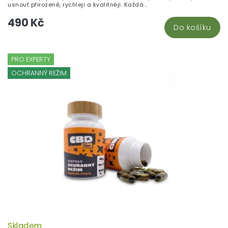
usnout přirozeně, rychleji a kvalitněji. Každá...
490 Kč
Do košíku
PRO EXPERTY
OCHRANNÝ REŽIM
Skladem