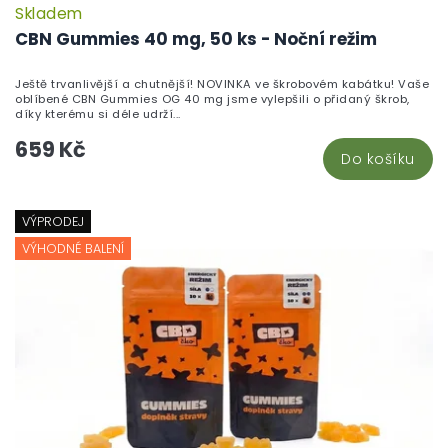
Skladem
CBN Gummies 40 mg, 50 ks - Noční režim
Ještě trvanlivější a chutnější! NOVINKA ve škrobovém kabátku! Vaše
oblíbené CBN Gummies OG 40 mg jsme vylepšili o přidaný škrob,
díky kterému si déle udrží...
659 Kč
Do košíku
VÝPRODEJ
VÝHODNÉ BALENÍ