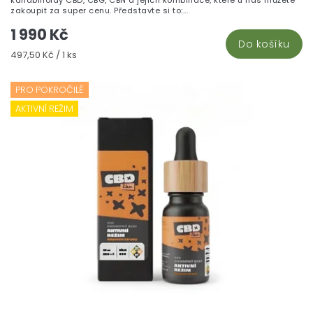
kanabinoidy CBD, CBG, CBN a jejich kombinace, které u nás můžete
zakoupit za super cenu. Představte si to:...
1 990 Kč
Do košíku
Měrná
497,50 Kč / 1 ks
cena:
PRO POKROČILÉ
AKTIVNÍ REŽIM