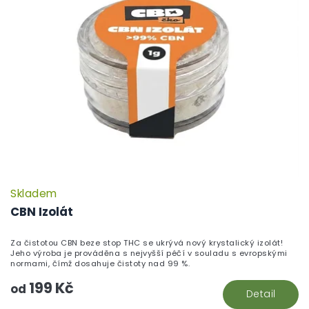
Skladem
CBN Izolát
Za čistotou CBN beze stop THC se ukrývá nový krystalický izolát!
Jeho výroba je prováděna s nejvyšší péčí v souladu s evropskými
normami, čímž dosahuje čistoty nad 99 %.
199 Kč
od
Detail