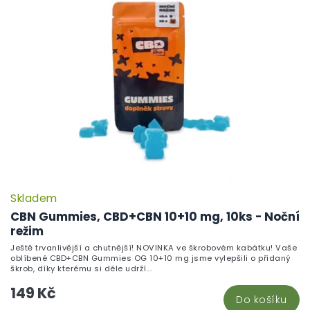
Skladem
CBN Gummies, CBD+CBN 10+10 mg, 10ks - Noční
režim
Ještě trvanlivější a chutnější! NOVINKA ve škrobovém kabátku! Vaše
oblíbené CBD+CBN Gummies OG 10+10 mg jsme vylepšili o přidaný
škrob, díky kterému si déle udrží...
149 Kč
Do košíku