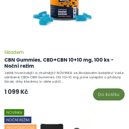
Skladem
P
h
CBN Gummies, CBD+CBN 10+10 mg, 100 ks -
pr
Noční režim
je
Ještě trvanlivější a chutnější! NOVINKA ve škrobovém kabátku! Vaše
5,
oblíbené CBD+CBN Gummies OG 10+10 mg jsme vylepšili o přidaný
z
škrob, díky kterému si déle udrží...
5
1 099 Kč
hv
Do košíku
NOVINKA
NOČNÍ REŽIM
PRO POKROČILÉ