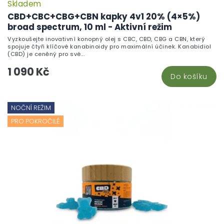
Skladem
P
h
CBD+CBC+CBG+CBN kapky 4v1 20% (4×5%)
pr
broad spectrum, 10 ml - Aktivní režim
je
Vyzkoušejte inovativní konopný olej s CBC, CBD, CBG a CBN, který
5,
spojuje čtyři klíčové kanabinoidy pro maximální účinek. Kanabidiol
z
(CBD) je ceněný pro své...
5
1 090 Kč
hv
Do košíku
NOČNÍ REŽIM
PRO POKROČILÉ