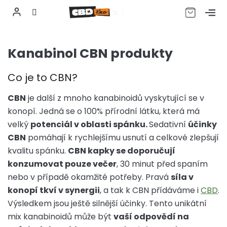
CZK
Přejít
na
Kanabinol CBN produkty
obsah
Co je to CBN?
CBN
je další z mnoho kanabinoidů vyskytující se v
konopí. Jedná se o 100% přírodní látku, která má
velký
potenciál v oblasti spánku.
Sedativní
účinky
CBN
pomáhají k rychlejšímu usnutí a celkové zlepšují
kvalitu spánku.
CBN kapky se doporučují
konzumovat pouze večer
, 30 minut před spaním
nebo v případě okamžité potřeby. Pravá
síla v
konopí tkví v synergii
, a tak k CBN přídáváme i
CBD
.
Výsledkem jsou ještě silnější účinky. Tento unikátní
mix kanabinoidů může být
vaší odpovědí na