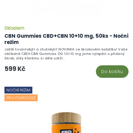
Skladem
CBN Gummies CBD+CBN 10+10 mg, 50ks - Noční
režim
Ještě trvanlivější a chutnější! NOVINKA ve škrobovém kabátku! Vaše
oblíbené CBD+CBN Gummies OG 10+10 mg jsme vylepšili o přidaný
škrob, díky kterému si déle udrží...
599 Kč
Do košíku
NOČNÍ REŽIM
PRO POKROČILÉ