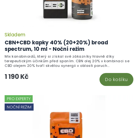
Skladem
P
h
CBN+CBD kapky 40% (20+20%) broad
pr
spectrum, 10 ml - Noční režim
je
Mix kanabinoidů, který si získal své zákazníky hlavně díky
4,
terepeutickým účinkům před spaním. CBN olej 20% v kombinaci se
z
CBD olejem 20% tvoří skvělou synergii v oblasti poruch...
5
1 190 Kč
hv
Do košíku
PRO EXPERTY
NOČNÍ REŽIM