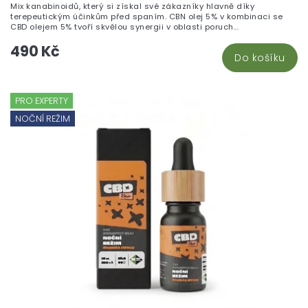
Mix kanabinoidů, který si získal své zákazníky hlavně díky
terepeutickým účinkům před spaním. CBN olej 5% v kombinaci se
CBD olejem 5% tvoří skvělou synergii v oblasti poruch...
490 Kč
Do košíku
PRO EXPERTY
NOČNÍ REŽIM