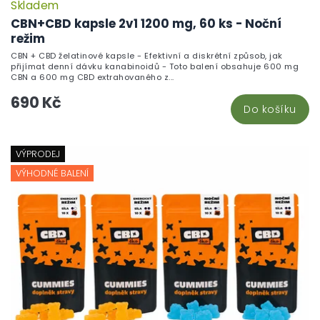
Skladem
P
h
CBN+CBD kapsle 2v1 1200 mg, 60 ks - Noční
pr
režim
je
CBN + CBD želatinové kapsle - Efektivní a diskrétní způsob, jak
5,
přijímat denní dávku kanabinoidů - Toto balení obsahuje 600 mg
z
CBN a 600 mg CBD extrahovaného z...
5
690 Kč
hv
Do košíku
VÝPRODEJ
VÝHODNÉ BALENÍ