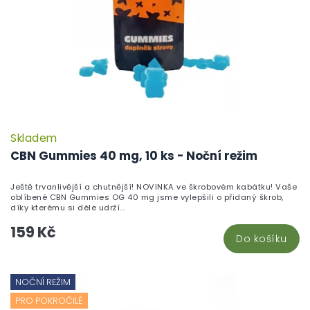
Skladem
CBN Gummies 40 mg, 10 ks - Noční režim
Ještě trvanlivější a chutnější! NOVINKA ve škrobovém kabátku! Vaše
oblíbené CBN Gummies OG 40 mg jsme vylepšili o přidaný škrob,
díky kterému si déle udrží...
159 Kč
Do košíku
NOČNÍ REŽIM
PRO POKROČILÉ