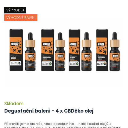
VÝPRODEJ
VÝHODNÉ BALENÍ
Skladem
Degustační balení - 4 x CBDčko olej
Připravili jsme pro vás něco speciálního – naši kolekci olejů s