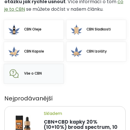
otázku jak rychle usnout
. Více informací o tom
co
je to CBN
se můžete dočíst v našem článku.
CBN Oleje
CBN Sladkosti
CBN Kapsle
CBN Izoláty
Vše o CBN
Nejprodávanější
Skladem
CBN+CBD kapky 20%
(10+10%) broad spectrum, 10