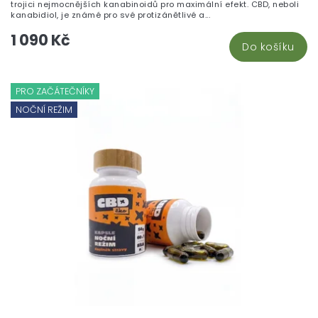
trojici nejmocnějších kanabinoidů pro maximální efekt. CBD, neboli
kanabidiol, je známé pro své protizánětlivé a...
1 090 Kč
Do košíku
PRO ZAČÁTEČNÍKY
NOČNÍ REŽIM