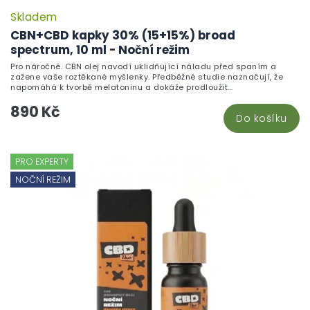
Skladem
CBN+CBD kapky 30% (15+15%) broad
spectrum, 10 ml - Noční režim
Pro náročné. CBN olej navodí uklidňující náladu před spaním a
zažene vaše roztěkané myšlenky. Předběžné studie naznačují, že
napomáhá k tvorbě melatoninu a dokáže prodloužit...
890 Kč
Do košíku
PRO EXPERTY
NOČNÍ REŽIM