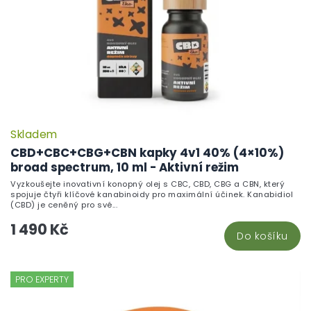
Skladem
P
h
CBD+CBC+CBG+CBN kapky 4v1 40% (4×10%)
pr
broad spectrum, 10 ml - Aktivní režim
je
Vyzkoušejte inovativní konopný olej s CBC, CBD, CBG a CBN, který
5,
spojuje čtyři klíčové kanabinoidy pro maximální účinek. Kanabidiol
z
(CBD) je ceněný pro své...
5
1 490 Kč
hv
Do košíku
PRO EXPERTY