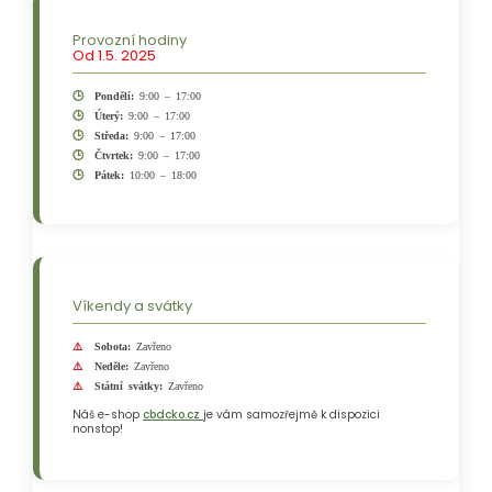
Provozní hodiny
Od 1.5. 2025
Pondělí:
9:00 – 17:00
Úterý:
9:00 – 17:00
Středa:
9:00 – 17:00
Čtvrtek:
9:00 – 17:00
Pátek:
10:00 – 18:00
Víkendy a svátky
Sobota:
Zavřeno
Neděle:
Zavřeno
Státní svátky:
Zavřeno
Náš e-shop
cbdcko.cz
je vám samozřejmě k dispozici
nonstop!