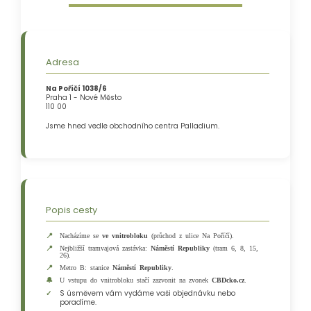
Adresa
Na Poříčí 1038/6
Praha 1 - Nové Město
110 00
Jsme hned vedle obchodního centra Palladium.
Popis cesty
Nacházíme se
ve vnitrobloku
(průchod z ulice Na Poříčí).
Nejbližší tramvajová zastávka:
Náměstí Republiky
(tram 6, 8, 15,
26).
Metro B: stanice
Náměstí Republiky
.
U vstupu do vnitrobloku stačí zazvonit na zvonek
CBDcko.cz
.
S úsměvem vám vydáme vaši objednávku nebo
poradíme.