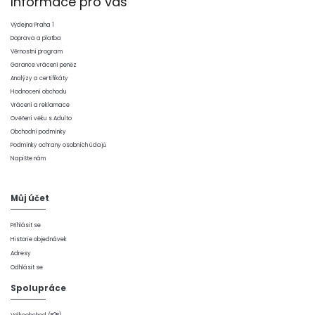
Informace pro vás
Výdejna Praha 1
Doprava a platba
Věrnostní program
Garance vrácení peněz
Analýzy a certifikáty
Hodnocení obchodu
Vrácení a reklamace
Ověření věku s Adulto
Obchodní podmínky
Podmínky ochrany osobních údajů
Napište nám
Můj účet
Přihlásit se
Historie objednávek
Adresy
Odhlásit se
Spolupráce