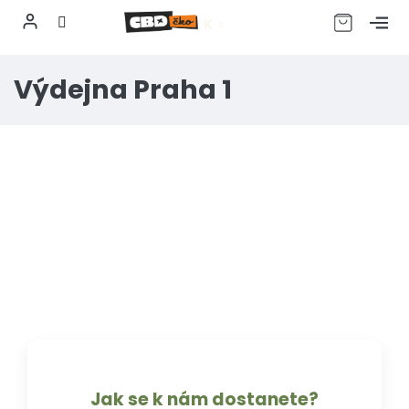
CZK
Přejít
Výdejna Praha 1
na
obsah
Jak se k nám dostanete?