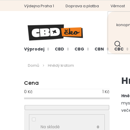
Přejít
Výdejna Praha 1
Doprava a platba
Věrnostní
na
obsah
HLEDAT
Výprodej
CBD
CBG
CBN
CBC
Domů
Hnědý kratom
P
H
Cena
o
s
0
Kč
1
Kč
t
Hně
r
mysl
a
veče
n
n
Na skladě
0
í