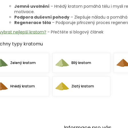
Jemné uvolnění
– Hnědý kratom pomáhá tělu i mysli re
motivace.
Podpora duševní pohody
– Zlepšuje náladu a pomáhá 
Regenerace těla
– Podporuje přirozený proces regenera
vybrat nejlepší kratom?
- Přečtěte si blogový článek
chny typy kratomu
Zelený kratom
Bílý kratom
Hnědý kratom
Zlatý kratom
Informace pro vás