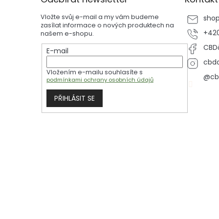
a
t
Vložte svůj e-mail a my vám budeme
sho
í
zasílat informace o nových produktech na
+420
našem e-shopu.
CBDč
E-mail
cbdc
Vložením e-mailu souhlasíte s
@cb
podmínkami ochrany osobních údajů
PŘIHLÁSIT SE