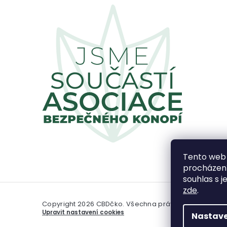
Tento web 
procházení
souhlas s j
zde
.
Copyright 2026
CBDčko
. Všechna práva vyhrazena.
Upravit nastavení cookies
Nastave