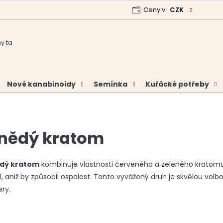
Ceny v:
CZK
 program
Garance vrácení peněz
Analýzy a certifikáty
Nové kanabinoidy
Semínka
Kuřácké potřeby
nědý kratom
dý kratom
kombinuje vlastnosti červeného a zeleného kratomu
, aniž by způsobil ospalost. Tento vyvážený druh je skvělou vo
ry.