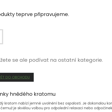
odukty teprve připravujeme.
žete se ale podívat na ostatní kategorie.
PĚT DO OBCHODU
inky hnědého kratomu
ý kratom nabízí jemné uvolnění bez ospalosti. Je dokonalou k
 čemuž je skvělou volbou pro odpolední relaxaci nebo odpočine