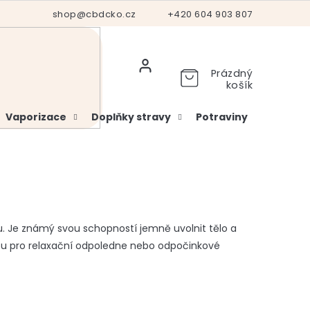
Hodnocení obchodu
shop@cbdcko.cz
Vrácení a reklamace
+420 604 903 807
Ověření věku
Prázdný
košík
Vaporizace
Doplňky stravy
Potraviny
Kosme
. Je známý svou schopností jemně uvolnit tělo a
lbou pro relaxační odpoledne nebo odpočinkové