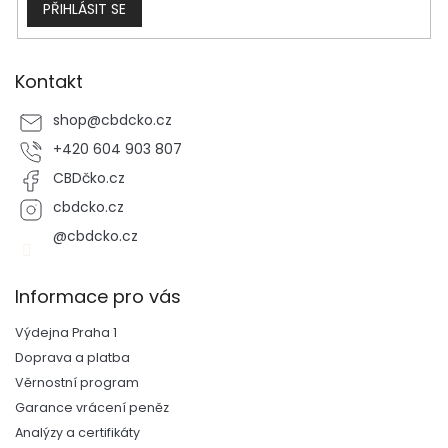
y
PŘIHLÁSIT SE
v
ý
p
i
Kontakt
s
u
shop
@
cbdcko.cz
+420 604 903 807
CBDčko.cz
cbdcko.cz
@cbdcko.cz
Informace pro vás
Výdejna Praha 1
Doprava a platba
Věrnostní program
Garance vrácení peněz
Analýzy a certifikáty