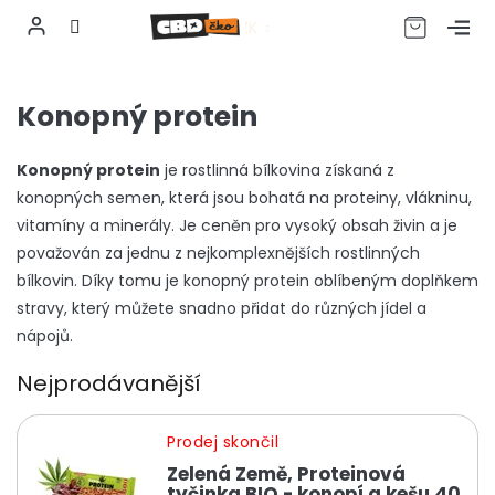
CZK
Přejít
na
Konopný protein
obsah
Konopný protein
je rostlinná bílkovina získaná
z
konopných semen
, která jsou bohatá na proteiny, vlákninu,
vitamíny a minerály. Je ceněn pro vysoký obsah živin a je
považován za jednu z nejkomplexnějších rostlinných
bílkovin. Díky tomu je konopný protein oblíbeným doplňkem
stravy, který můžete snadno přidat do různých jídel a
nápojů.
Nejprodávanější
Prodej skončil
Zelená Země, Proteinová
tyčinka BIO - konopí a kešu 40