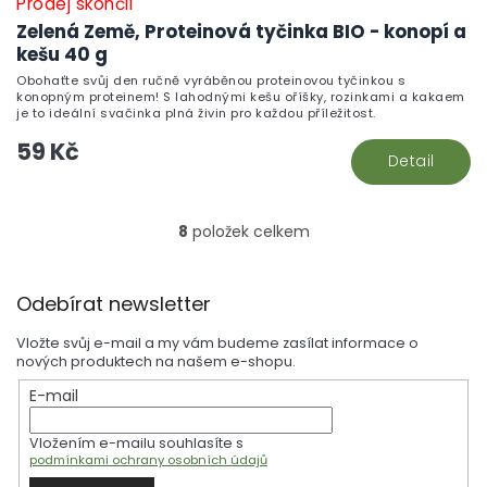
Prodej skončil
Zelená Země, Proteinová tyčinka BIO - konopí a
kešu 40 g
Obohaťte svůj den ručně vyráběnou proteinovou tyčinkou s
konopným proteinem! S lahodnými kešu oříšky, rozinkami a kakaem
je to ideální svačinka plná živin pro každou příležitost.
59 Kč
Detail
8
položek celkem
O
v
l
Z
á
Odebírat newsletter
á
d
p
a
Vložte svůj e-mail a my vám budeme zasílat informace o
a
c
nových produktech na našem e-shopu.
t
í
E-mail
í
p
r
Vložením e-mailu souhlasíte s
v
podmínkami ochrany osobních údajů
k