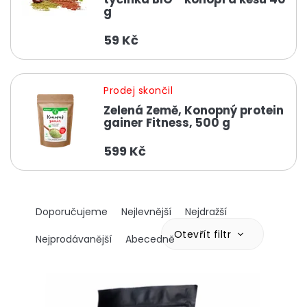
g
59 Kč
Prodej skončil
Zelená Země, Konopný protein
gainer Fitness, 500 g
599 Kč
Ř
Doporučujeme
Nejlevnější
Nejdražší
a
z
Otevřít filtr
Nejprodávanější
Abecedně
e
n
V
í
ý
p
p