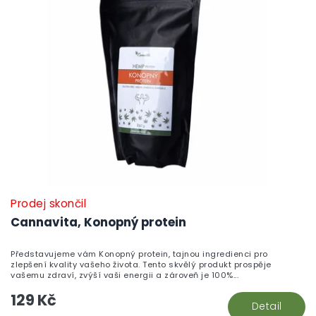
r
i
o
s
d
p
u
r
k
o
t
d
ů
u
k
t
ů
Prodej skončil
Cannavita, Konopný protein
Představujeme vám Konopný protein, tajnou ingredienci pro
zlepšení kvality vašeho života. Tento skvělý produkt prospěje
vašemu zdraví, zvýší vaši energii a zároveň je 100%...
129 Kč
Detail