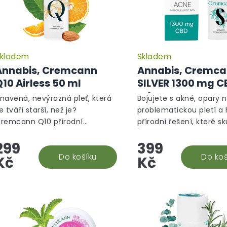
kladem
Skladem
Annabis, Cremcann
Annabis, Cremc
10 Airless 50 ml
SILVER 1300 mg C
ml
navená, nevýrazná pleť, která
Bojujete s akné, opary 
e tváří starší, než je?
problematickou pletí a
remcann Q10 přírodní
přírodní řešení, které s
egenerační pleťový krém od
funguje? Cremcann Sil
299
399
nnabis ji okamžitě probere a
Annabis s 1 300 mg CBD
ásobí energií, kterou
Do košíku
citrátem stříbra vám při
Do koš
Kč
Kč
otřebuje!Cremcann...