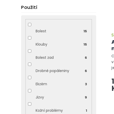
Použití
Bolest
15
S
Klouby
15
C
Bolest zad
6
v
j
Drobné popáleniny
6
N
A
Ekzém
3
v
Jizvy
9
Kožní problémy
1