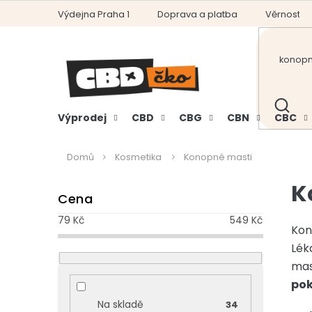
Přejít
Výdejna Praha 1
Doprava a platba
Věrnostní
na
obsah
HLEDAT
Výprodej
CBD
CBG
CBN
CBC
Domů
Kosmetika
Konopné masti
P
K
Cena
o
s
79
Kč
549
Kč
t
Kon
r
Lék
a
mas
n
po
n
Na skladě
34
í