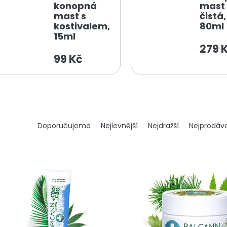
konopná
mast
mast s
čistá,
kostivalem,
80ml
15ml
279 
99 Kč
Ř
Doporučujeme
Nejlevnější
Nejdražší
Nejprodáva
a
z
e
n
í
p
r
o
d