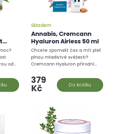
Skladem
n
Annabis, Cremcann
t
Hyaluron Airless 50 ml
omoc?
Chcete zpomalit čas a mít pleť
ast
plnou mladistvé svěžesti?
rou od
Cremcann Hyaluron přírodní
í
omlazující pleťový krém od
379
 vyživí,
Annabis je váš každodenní
íce...
íku
pomocník v boji s
Do košíku
Kč
vráskami!Cremcann...