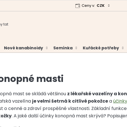
Ceny v:
CZK
 program
Garance vrácení peněz
Analýzy a certifikáty
Nové kanabinoidy
Semínka
Kuřácké potřeby
onopné masti
opná mast se skládá většinou
z lékařské vazelíny
a kon
ařská vazelína
je velmi šetrná k citlivé pokožce
a
účink
t o cenné a zdraví prospěšné vlastnosti. Základní funkc
kožky
. A jaké další účinky konopná mast skrývá? Popisuje