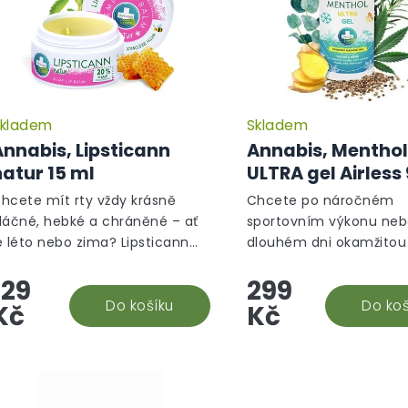
kladem
Skladem
Annabis, Lipsticann
Annabis, Menthol
natur 15 ml
ULTRA gel Airless
hcete mít rty vždy krásně
Chcete po náročném
láčné, hebké a chráněné – ať
sportovním výkonu ne
e léto nebo zima? Lipsticann
dlouhém dni okamžitou
atur konopný balzám na rty od
od svalové únavy? Men
129
299
nnabis je malý zázrak, který se
Ultra gel od Annabis při
ejde do každé...
Do košíku
dvojitý efekt hned při 
Do koš
Kč
Kč
použití!Menthol Ultra...