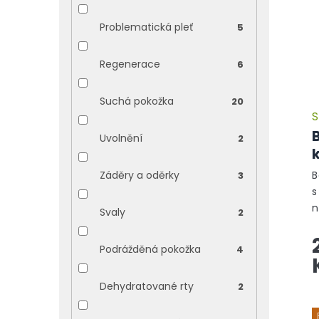
Problematická pleť
5
Regenerace
6
Suchá pokožka
20
S
Uvolnění
2
Záděry a oděrky
B
3
s
n
Svaly
2
ú
s
Podrážděná pokožka
4
a
C
Dehydratované rty
2