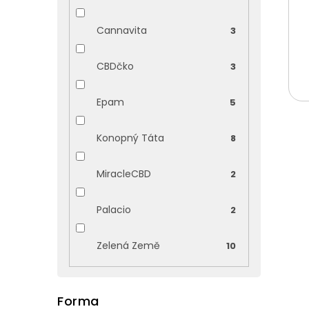
Cannavita
3
CBDčko
3
Epam
5
Konopný Táta
8
MiracleCBD
2
Palacio
2
V
ý
Zelená Země
10
p
i
s
p
Forma