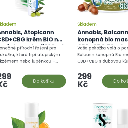
u
k
t
ů
kladem
Skladem
Annabis, Atopicann
Annabis, Balcan
CBD+CBG krém BIO na
konopná bio mas
lupénku a atopii 100 ml
CBD+CBG 50 ml
onečně přírodní řešení pro
Vaše pokožka volá o p
okožku, která trpí atopickým
Balcann konopná Bio m
kzémem nebo lupénkou –
CBD+CBG s dubovou ků
topicann CBD+CBG BIO krém
Annabis je 100% přírodn
299
299
d Annabis vám přinese dlouho
mazání, které intenzivně
ledanou úlevu!Atopicann je...
Do košíku
zklidní a obnoví i tu nejv
Do koš
Kč
Kč