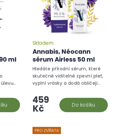
Skladem
Annabis, Néocann
 90 ml
sérum Airless 50 ml
Hledáte přírodní sérum, které
bo
skutečně viditelně zpevní pleť,
 úlevu
vyplní vrásky a dodá obličeji
thol
liftingový efekt? Néocann
459
náší
pleťové sérum od Annabis s
prvním
íku
LIFTONIN®-XPERT je anti-aging...
Do košíku
Kč
PRO ZVÍŘATA