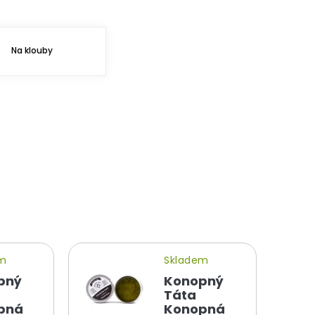
Na klouby
em
Skladem
pný
Konopný
Táta
pná
Konopná