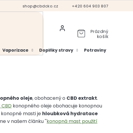
Hodnocení obchodu
shop@cbdcko.cz
Vrácení a reklamace
+420 604 903 807
Ověření věku
Prázdný
košík
Vaporizace
Doplňky stravy
Potraviny
Kosme
opného oleje
, obohacený o
CBD extrakt
.
y CBD
konopného oleje obohacuje konopnou
e konopné masti je
hloubková hydratace
me v našem článku ''
konopná mast použití