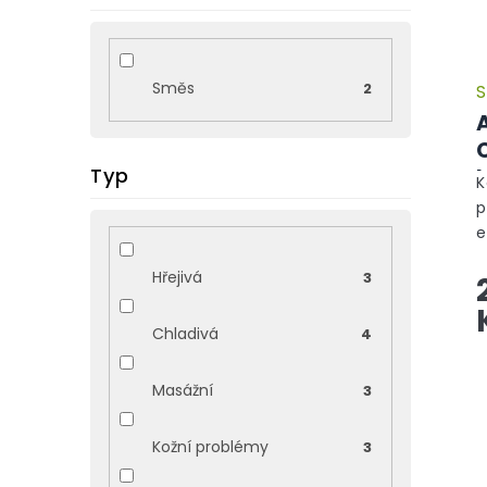
r
o
d
u
Směs
2
S
k
t
ů
Typ
K
p
e
A
Hřejivá
3
o
h
Chladivá
4
Masážní
3
Kožní problémy
3