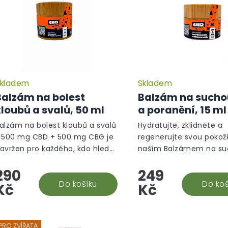
kladem
Skladem
Průměrné
hodnocení
Balzám na bolest
Balzám na suchou
produktu
kloubů a svalů, 50 ml
a poranění, 15 ml
je
5,0
alzám na bolest kloubů a svalů
Hydratujte, zklidněte a
z
 500 mg CBD + 500 mg CBG je
regenerujte svou pokož
5
avržen pro každého, kdo hledá
naším Balzámem na s
hvězdiček.
levu od nepříjemností
kůži! Tento balzám obs
290
249
pojených s pohybovým
250 mg CBD a 250 mg C
parátem. Díky obsahu 500 mg
Do košíku
obohacen o přírodní e
Do koš
Kč
Kč
BD a...
jako olej ze...
PRO ZVÍŘATA