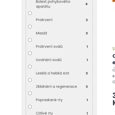
Bolest pohybového
4
aparátu
Prokrvení
2
Masáž
3
Prokrvení svalů
1
S
Uvolnění svalů
1
C
Lesklá a hebká srst
3
e
O
Zklidnění a regenerace
3
k
(
v
Popraskané rty
1
Citlivé rty
1