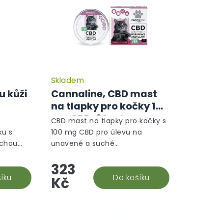
Skladem
 kůži
Cannaline, CBD mast
na tlapky pro kočky 100
mg CBD, 30 ml
CBD mast na tlapky pro kočky s
ku s
100 mg CBD pro úlevu na
uchou
unavené a suché
ahuje
tlapky. Kombinuje bambucké
323
BG a je
máslo, včelí vosk, arganový olej
sence
íku
a extrakty z rakytníku a
Do košíku
Kč
rozmarýnu....