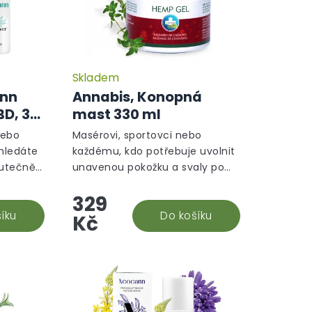
Skladem
ann
Annabis, Konopná
BD, 30
mast 330 ml
nebo
Masérovi, sportovci nebo
 hledáte
každému, kdo potřebuje uvolnit
kutečně
unavenou pokožku a svaly po
ver od
náročném dnu – Konopná mast
329
 a
od Annabis ve velkém balení
nese...
íku
330 ml je vaším ideálním...
Do košíku
Kč