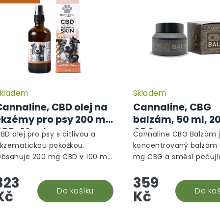
kladem
Skladem
Cannaline, CBD olej na
Cannaline, CBG
ekzémy pro psy 200 mg
balzám, 50 ml, 2
CBD, 10 ml
CBG
BD olej pro psy s citlivou a
Cannaline CBG Balzám 
kzematickou pokožkou.
koncentrovaný balzám 
bsahuje 200 mg CBD v 100 ml,
mg CBG a směsí pečují
onopný olej a přírodní extrakty
olejů pro suchou, citliv
323
359
např. měsíček lékařský, aloe
problematickou pokožk
era). Pomáhá zklidnit suchou,...
Do košíku
Podporuje regeneraci, z
Do koš
Kč
Kč
a ochranu kůže....