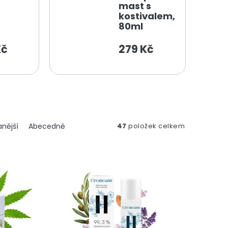
mast s
kostivalem,
80ml
Kč
279 Kč
nější
Abecedně
47
položek celkem