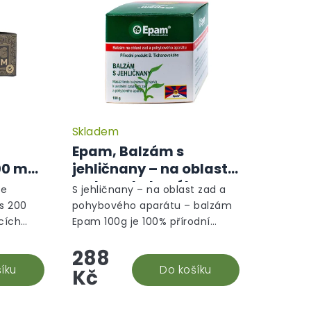
Skladem
Průměrné
hodnocení
Epam, Balzám s
produktu
00 mg
jehličnany – na oblast
je
zad a pohybového
5,0
je
S jehličnany – na oblast zad a
z
aparátu 100g
s 200
pohybového aparátu – balzám
5
cích
Epam 100g je 100% přírodní
hvězdiček.
ou a
produkt vytvořený podle
288
u.
tradičních tibetských receptur.
klidnění
íku
Je určený k intenzivní péči o...
Do košíku
Kč