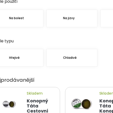
le použití
Na bolest
Na jizvy
le typu
Hřejivé
Chladivé
jprodávanější
Skladem
Sklad
Konopný
Kono
Táta
Táta
Cestovní
Kono