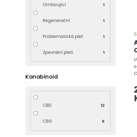
Omlazující
1
Regenerační
1
S
Problematická pleť
1
Q
Zpevnění pleti
1
U
s
C
Kanabinoid
r
A
z
p
CBD
12
CBG
6