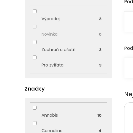
Pod
p
a
n
Výprodej
3
e
l
Novinka
0
Pod
Zachraň a ušetři
3
Pro zvířata
3
Značky
Ne
Annabis
10
Cannaline
4