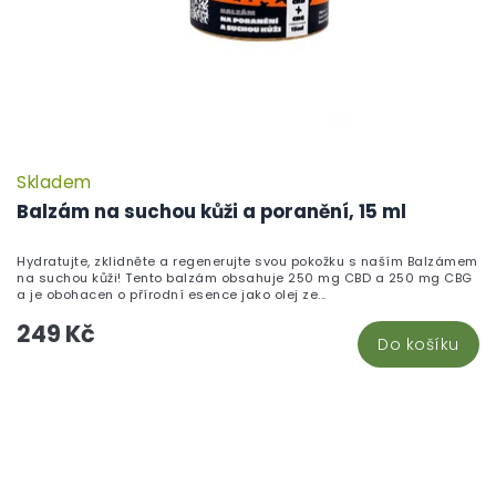
Skladem
Balzám na suchou kůži a poranění, 15 ml
Hydratujte, zklidněte a regenerujte svou pokožku s naším Balzámem
na suchou kůži! Tento balzám obsahuje 250 mg CBD a 250 mg CBG
a je obohacen o přírodní esence jako olej ze...
249 Kč
Do košíku