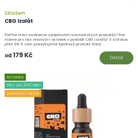
Skladem
CBG Izolát
Patříte mezi nadšence vylepšování kosmetických produktů? Pak
máme pro vás revoluční výrobek v podobě CBG izolátu! S čistotou
přes 99 % vám poskytujeme špičkový produkt, který...
179 Kč
od
Detail
NOVINKA
PRO ZAČÁTEČNÍKY
ENERGICKÝ REŽIM