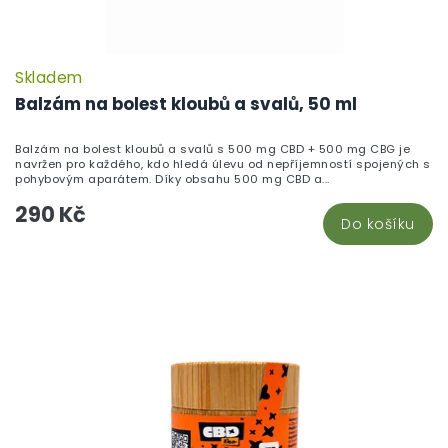
Skladem
P
h
Balzám na bolest kloubů a svalů, 50 ml
pr
je
Balzám na bolest kloubů a svalů s 500 mg CBD + 500 mg CBG je
5,
navržen pro každého, kdo hledá úlevu od nepříjemností spojených s
z
pohybovým aparátem. Díky obsahu 500 mg CBD a...
5
290 Kč
hv
Do košíku