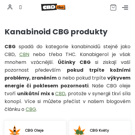
CZK
Přejít
na
Kanabinoid CBG produkty
obsah
CBG
spadá do kategorie kanabinoidů stejně jako
CBD,
CBN
nebo třeba THC. Kanabigerol je však
mnohem vzácnější.
Účinky CBG
si ziskají vaší
pozornost především
pokud trpíte kožními
problémy, zraněním
a nebo pokud trpíte
výkyvem
energie či poklesem pozornosti
. Naše CBG oleje
tvoří
unikátní mix s
CBD
, protože v synergii tkví síla
konopí. Více si můžete přečíst v našem blogovém
článku o
CBG
.
CBG Oleje
CBG Květy