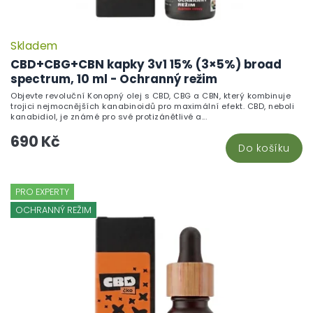
Skladem
CBD+CBG+CBN kapky 3v1 15% (3×5%) broad
spectrum, 10 ml - Ochranný režim
Objevte revoluční Konopný olej s CBD, CBG a CBN, který kombinuje
trojici nejmocnějších kanabinoidů pro maximální efekt. CBD, neboli
kanabidiol, je známé pro své protizánětlivé a...
690 Kč
Do košíku
PRO EXPERTY
OCHRANNÝ REŽIM