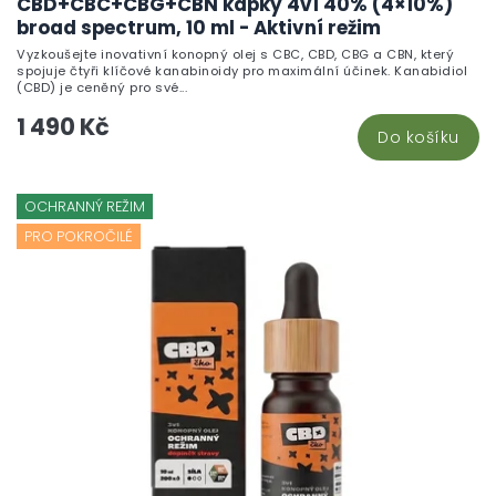
CBD+CBC+CBG+CBN kapky 4v1 40% (4×10%)
pr
broad spectrum, 10 ml - Aktivní režim
je
Vyzkoušejte inovativní konopný olej s CBC, CBD, CBG a CBN, který
5,
spojuje čtyři klíčové kanabinoidy pro maximální účinek. Kanabidiol
z
(CBD) je ceněný pro své...
5
1 490 Kč
hv
Do košíku
OCHRANNÝ REŽIM
PRO POKROČILÉ