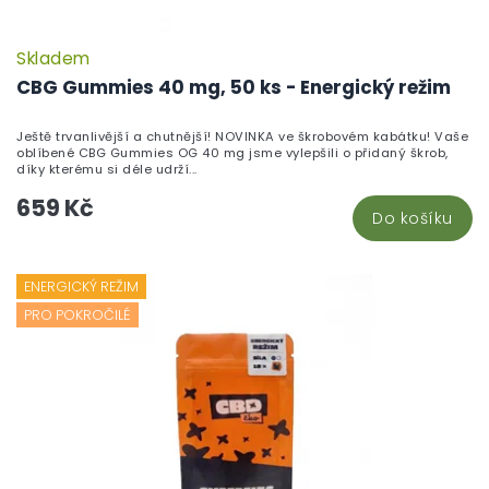
Skladem
CBG Gummies 40 mg, 50 ks - Energický režim
Ještě trvanlivější a chutnější! NOVINKA ve škrobovém kabátku! Vaše
oblíbené CBG Gummies OG 40 mg jsme vylepšili o přidaný škrob,
díky kterému si déle udrží...
659 Kč
Do košíku
ENERGICKÝ REŽIM
PRO POKROČILÉ