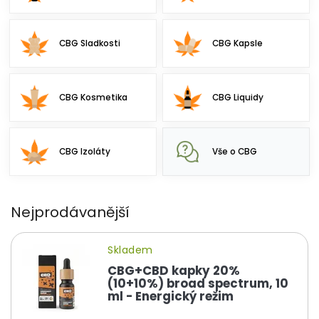
CBG Sladkosti
CBG Kapsle
CBG Kosmetika
CBG Liquidy
CBG Izoláty
Vše o CBG
Nejprodávanější
Skladem
CBG+CBD kapky 20%
(10+10%) broad spectrum, 10
ml - Energický režim