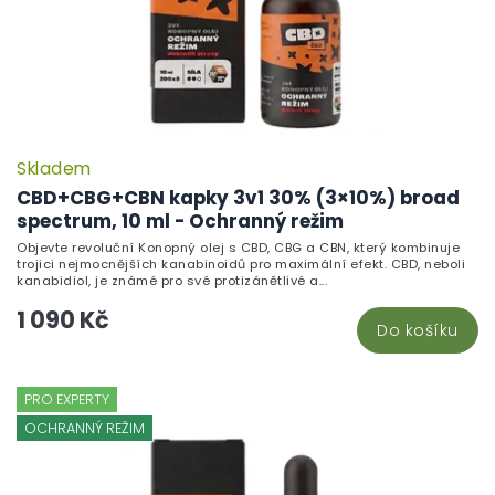
Skladem
CBD+CBG+CBN kapky 3v1 30% (3×10%) broad
spectrum, 10 ml - Ochranný režim
Objevte revoluční Konopný olej s CBD, CBG a CBN, který kombinuje
trojici nejmocnějších kanabinoidů pro maximální efekt. CBD, neboli
kanabidiol, je známé pro své protizánětlivé a...
1 090 Kč
Do košíku
PRO EXPERTY
OCHRANNÝ REŽIM