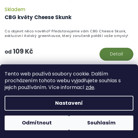
Skladem
CBG květy Cheese Skunk
Co objevit něco nového? Představujeme vám CBG Cheese Skunk,
exkluzivní italský greenhouse, který zaručeně potěší vaše smysly!
109 Kč
od
Detail
Tento web používá soubory cookie. Dalším
NOVINKA
procházením tohoto webu vyjadřujete souhlas s
jejich používáním. Více informací
zde
.
Nastavení
Odmítnout
Souhlasím