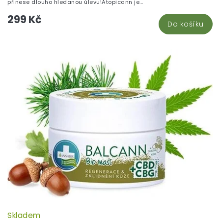
přinese dlouho hledanou úlevu!Atopicann je...
299 Kč
Do košíku
Skladem