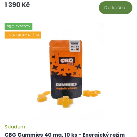
1 390 Kč
Do košíku
PRO EXPERTY
ENERGICKÝ REŽIM
Skladem
CBG Gummies 40 mg, 10 ks - Energický režim