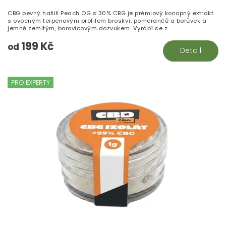
CBG pevný hašiš Peach OG s 30% CBG je prémiový konopný extrakt
s ovocným terpenovým profilem broskví, pomerančů a borůvek a
jemně zemitým, borovicovým dozvukem. Vyrábí se z...
199 Kč
od
Detail
PRO EXPERTY