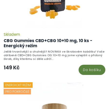
Skladem
CBG Gummies CBD+CBG 10+10 mg, 10 ks -
Energický režim
Ještě trvanlivější a chutnější! NOVINKA ve škrobovém kabátku! Vaše
oblíbené CBD+CBG Gummies OG 10+10 mg jsme vylepšili o přidaný
škrob, díky kterému si déle udrží...
149 Kč
Do košíku
ENERGICKÝ REŽIM
PRO POKROČILÉ