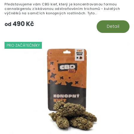
Představujeme vám CBG kief, který je koncentrovanou formou
cannabigerolu získávanou odstraňováním trichomů - kulatých
výčnělků na samičích konopných rostlinách. Tyto...
490 Kč
od
Detail
PRO ZAČÁTEČNÍKY