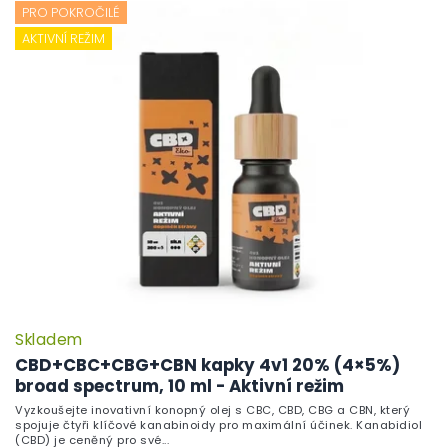
PRO POKROČILÉ
AKTIVNÍ REŽIM
Skladem
P
h
CBD+CBC+CBG+CBN kapky 4v1 20% (4×5%)
pr
broad spectrum, 10 ml - Aktivní režim
je
Vyzkoušejte inovativní konopný olej s CBC, CBD, CBG a CBN, který
5,
spojuje čtyři klíčové kanabinoidy pro maximální účinek. Kanabidiol
z
(CBD) je ceněný pro své...