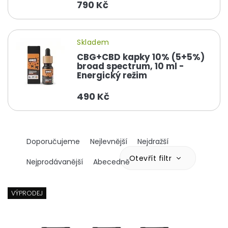
790 Kč
Skladem
CBG+CBD kapky 10% (5+5%)
broad spectrum, 10 ml -
Energický režim
490 Kč
Ř
Doporučujeme
Nejlevnější
Nejdražší
a
z
Otevřít filtr
Nejprodávanější
Abecedně
e
n
V
í
ý
VÝPRODEJ
p
p
r
i
o
s