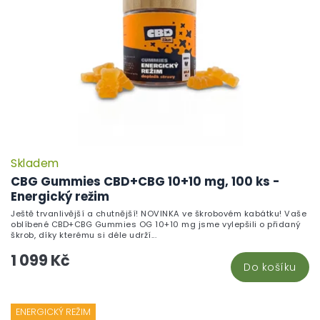
Skladem
CBG Gummies CBD+CBG 10+10 mg, 100 ks -
Energický režim
Ještě trvanlivější a chutnější! NOVINKA ve škrobovém kabátku! Vaše
oblíbené CBD+CBG Gummies OG 10+10 mg jsme vylepšili o přidaný
škrob, díky kterému si déle udrží...
1 099 Kč
Do košíku
ENERGICKÝ REŽIM