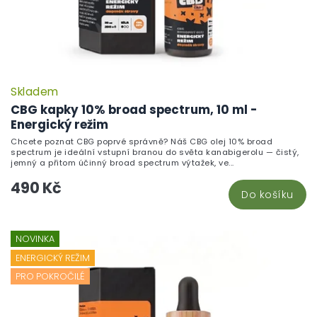
Skladem
CBG kapky 10% broad spectrum, 10 ml -
Energický režim
Chcete poznat CBG poprvé správně? Náš CBG olej 10% broad
spectrum je ideální vstupní branou do světa kanabigerolu — čistý,
jemný a přitom účinný broad spectrum výtažek, ve...
490 Kč
Do košíku
NOVINKA
ENERGICKÝ REŽIM
PRO POKROČILÉ