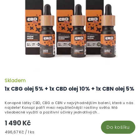
d
p
u
r
k
o
t
d
ů
u
k
t
ů
Skladem
1x CBG olej 5% + 1x CBD olej 10% + 1x CBN olej 5%
Konopné látky CBD, CBG a CBN v nejvýhodnějším balení, které u nás
najdete! Konopí patří mezi nejužitečnější rostliny světa. Má
všeobecné využití a pozitivní účinky jednotlivých...
1 490 Kč
Do košíku
Měrná
496,67 Kč / 1 ks
cena: