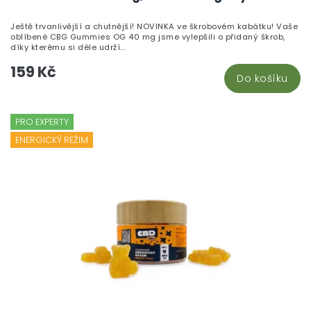
Ještě trvanlivější a chutnější! NOVINKA ve škrobovém kabátku! Vaše
oblíbené CBG Gummies OG 40 mg jsme vylepšili o přidaný škrob,
díky kterému si déle udrží...
159 Kč
Do košíku
PRO EXPERTY
ENERGICKÝ REŽIM