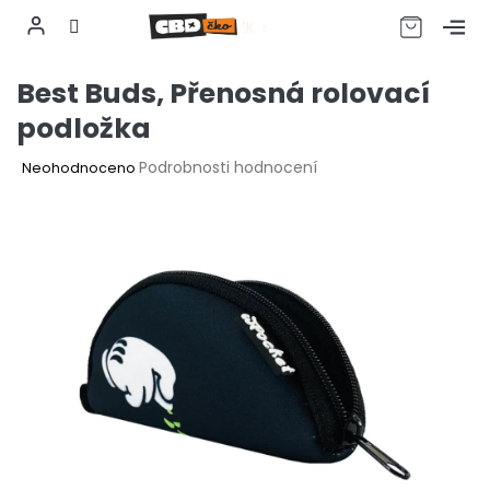
CZK
Přejít
Best Buds, Přenosná rolovací
na
obsah
podložka
Průměrné
Podrobnosti hodnocení
Neohodnoceno
hodnocení
produktu
je
0,0
z
5
hvězdiček.