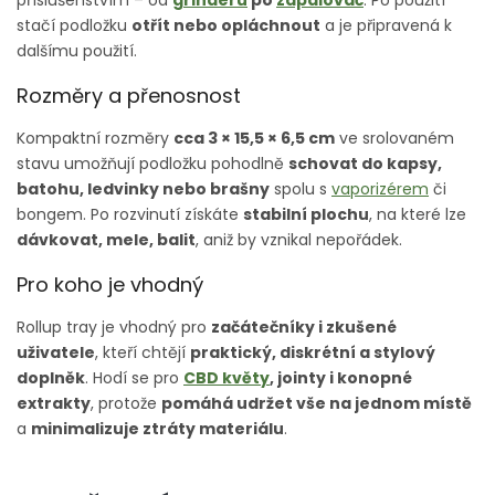
příslušenstvím – od
grinderu
po
zapalovač
. Po použití
stačí podložku
otřít nebo opláchnout
a je připravená k
dalšímu použití.
Rozměry a přenosnost
Kompaktní rozměry
cca 3 × 15,5 × 6,5 cm
ve srolovaném
stavu umožňují podložku pohodlně
schovat do kapsy,
batohu, ledvinky nebo brašny
spolu s
vaporizérem
či
bongem. Po rozvinutí získáte
stabilní plochu
, na které lze
dávkovat, mele, balit
, aniž by vznikal nepořádek.
Pro koho je vhodný
Rollup tray je vhodný pro
začátečníky i zkušené
uživatele
, kteří chtějí
praktický, diskrétní a stylový
doplněk
. Hodí se pro
CBD květy
, jointy i konopné
extrakty
, protože
pomáhá udržet vše na jednom místě
a
minimalizuje ztráty materiálu
.