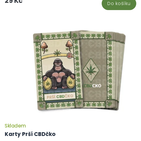
29 Kč
Do košíku
Skladem
P
h
Karty Prší CBDčko
pr