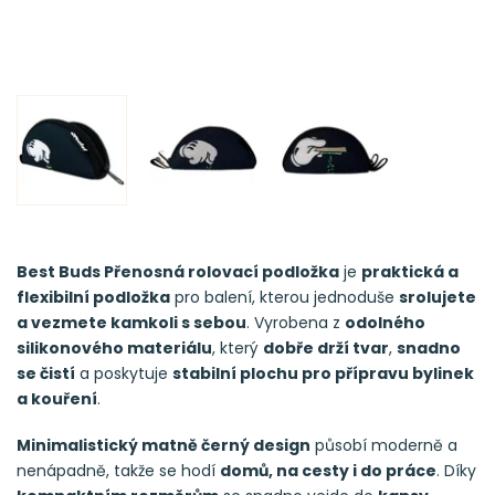
Best Buds Přenosná rolovací podložka
je
praktická a
flexibilní podložka
pro balení, kterou jednoduše
srolujete
a vezmete kamkoli s sebou
. Vyrobena z
odolného
silikonového materiálu
, který
dobře drží tvar
,
snadno
se čistí
a poskytuje
stabilní plochu pro přípravu bylinek
a kouření
.
Minimalistický matně černý design
působí moderně a
nenápadně, takže se hodí
domů, na cesty i do práce
. Díky