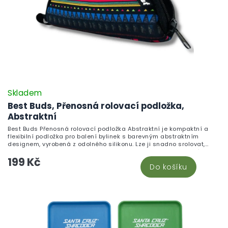
Skladem
Best Buds, Přenosná rolovací podložka,
Abstraktní
Best Buds Přenosná rolovací podložka Abstraktní je kompaktní a
flexibilní podložka pro balení bylinek s barevným abstraktním
designem, vyrobená z odolného silikonu. Lze ji snadno srolovat,
schovat do kapsy nebo batohu a kdykoli rozvinout do stabilní
199 Kč
pracovní plochy. Lehký silikonový materiál se jednoduše čistí, je
Do košíku
odolný vůči teplu a skvěle se hodí pro každodenní přípravu CBD
květů a dalších bylinných směsí, doma i na cestách.