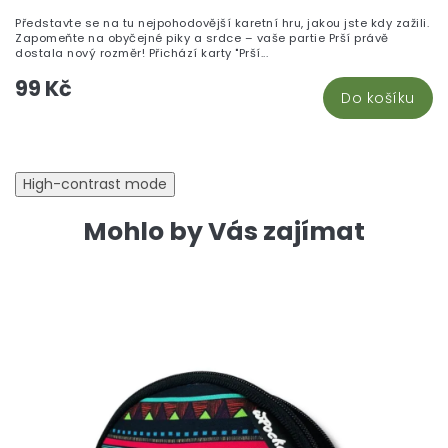
je
Představte se na tu nejpohodovější karetní hru, jakou jste kdy zažili.
5,
Zapomeňte na obyčejné piky a srdce – vaše partie Prší právě
z
dostala nový rozměr! Přichází karty "Prší...
5
99 Kč
hv
Do košíku
High-contrast mode
Mohlo by Vás zajímat