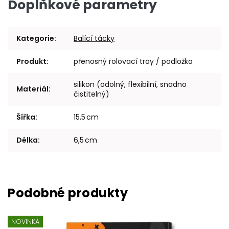
Doplňkové parametry
Kategorie
:
Balící tácky
Produkt
:
přenosný rolovací tray / podložka
silikon (odolný, flexibilní, snadno
Materiál
:
čistitelný)
Šířka
:
15,5 cm
Délka
:
6,5 cm
NOVINKA