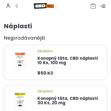
CZK
Přejít
na
Náplasti
obsah
Nejprodávanější
Skladem
Konopný táta, CBD náplasti
10 Ks, 100 mg
850 Kč
Skladem
Konopný táta, CBD náplasti
30 Ks, 20 mg