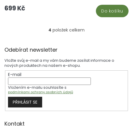
699 Kč
Do košíku
4
položek celkem
O
v
l
Z
á
Odebírat newsletter
á
d
p
a
Vložte svůj e-mail a my vám budeme zasílat informace o
a
c
nových produktech na našem e-shopu.
t
í
E-mail
í
p
r
Vložením e-mailu souhlasíte s
v
podmínkami ochrany osobních údajů
k
y
PŘIHLÁSIT SE
v
ý
p
i
Kontakt
s