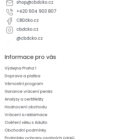
u
shop
@
cbdcko.cz
+420 604 903 807
CBDčko.cz
cbdcko.cz
@cbdcko.cz
Informace pro vás
Výdejna Praha 1
Doprava a platba
Věrnostní program
Garance vrácení peněz
Analýzy a certifikáty
Hodnocení obchodu
Vrácení a reklamace
Ověření věku s Adulto
Obchodní podmínky
Podmínky ochrany osobních údajů