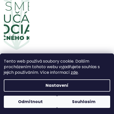
Tento web používá soubory cookie. Dalším
procházením tohoto webu vyjadřujete souhlas s
jejich používáním. Více informací
zde
.
Copyright 2026
CBDčko
. Všechna práva vyhrazena.
Upravit nastavení cookies
Nastavení
Vytvořil Shoptet Premium
Odmítnout
Souhlasím
Používáme
ověření věku Adulto
Grafický návrh vytvořil a
nakódoval
Shoptak.cz