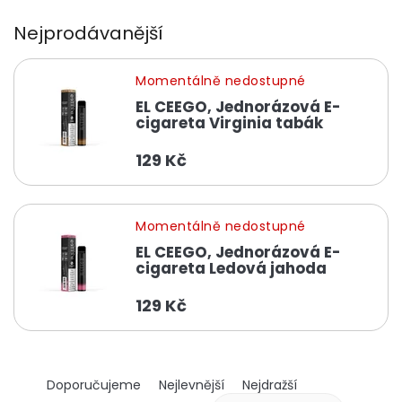
Nejprodávanější
Momentálně nedostupné
EL CEEGO, Jednorázová E-
cigareta Virginia tabák
129 Kč
Momentálně nedostupné
EL CEEGO, Jednorázová E-
cigareta Ledová jahoda
129 Kč
Ř
Doporučujeme
Nejlevnější
Nejdražší
a