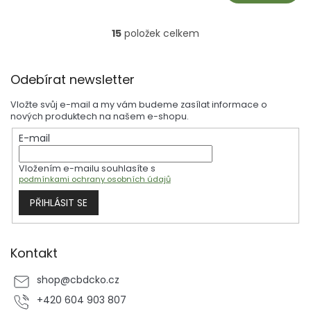
15
položek celkem
O
v
l
Z
á
Odebírat newsletter
á
d
p
a
Vložte svůj e-mail a my vám budeme zasílat informace o
a
c
nových produktech na našem e-shopu.
t
í
E-mail
í
p
r
Vložením e-mailu souhlasíte s
v
podmínkami ochrany osobních údajů
k
y
PŘIHLÁSIT SE
v
ý
p
i
Kontakt
s
u
shop
@
cbdcko.cz
+420 604 903 807