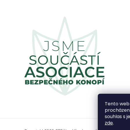
Tento web 
procházení
souhlas s j
zde
.