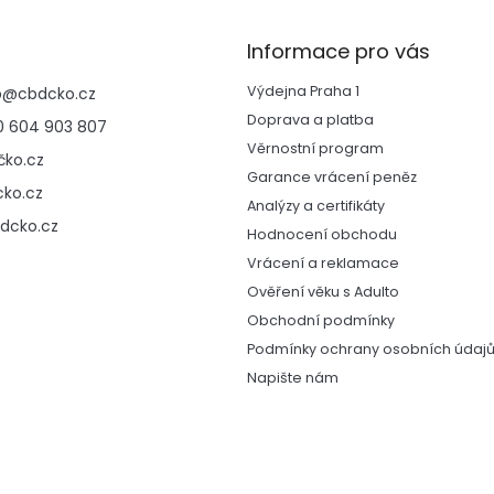
á
d
Informace pro vás
a
c
Výdejna Praha 1
p
@
cbdcko.cz
í
p
Doprava a platba
 604 903 807
r
Věrnostní program
ko.cz
v
Garance vrácení peněz
k
ko.cz
y
Analýzy a certifikáty
v
dcko.cz
Hodnocení obchodu
ý
Vrácení a reklamace
p
i
Ověření věku s Adulto
s
Obchodní podmínky
u
Podmínky ochrany osobních údaj
Napište nám