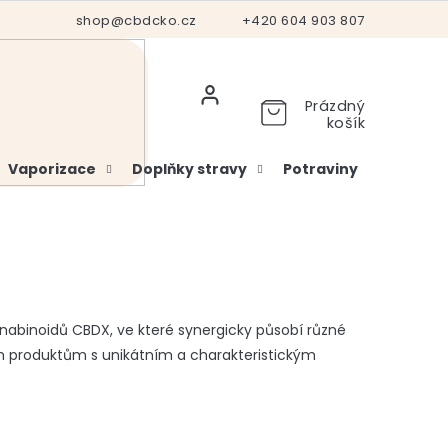
Hodnocení obchodu
shop@cbdcko.cz
Vrácení a reklamace
+420 604 903 807
Ověření věku
Prázdný
košík
Vaporizace
Doplňky stravy
Potraviny
Kosme
abinoidů CBDX, ve které synergicky působí různé
ným produktům s unikátním a charakteristickým