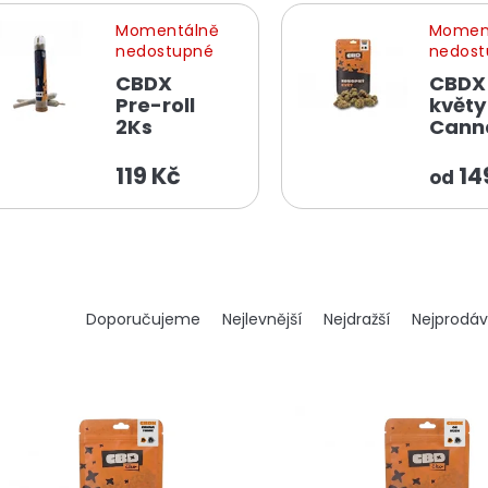
Momentálně
Momen
nedostupné
nedost
CBDX
CBDX
Pre-roll
květy
2Ks
Cann
119 Kč
14
od
Ř
Doporučujeme
Nejlevnější
Nejdražší
Nejprodáv
a
z
e
n
í
p
r