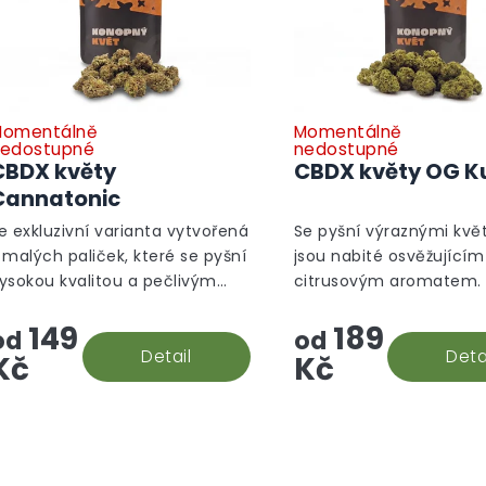
o
d
u
k
t
ů
omentálně
Momentálně
edostupné
nedostupné
CBDX květy
CBDX květy OG K
Cannatonic
e exkluzivní varianta vytvořená
Se pyšní výraznými květ
 malých paliček, které se pyšní
jsou nabité osvěžujícím
ysokou kvalitou a pečlivým
citrusovým aromatem.
pracováním. Tento strain patří
se o jednu z nejznáměj
149
189
 legendám mezi odrůdami a
odrůd na světě a jsme r
od
od
íky specifickému...
Detail
je součástí našeho sor
Deta
Kč
Kč
O
v
l