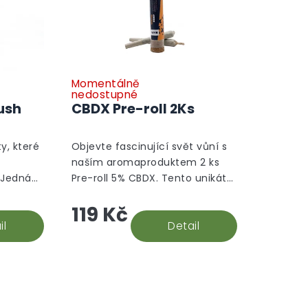
Momentálně
nedostupné
ush
CBDX Pre-roll 2Ks
y, které
Objevte fascinující svět vůní s
naším aromaproduktem 2 ks
 Jedná
Pre-roll 5% CBDX. Tento unikátní
ších
produkt je vytvořen z vysoce
119 Kč
ádi, že
kvalitních CBD květů, známé
timentu.
il
svou charakteristickou a...
Detail