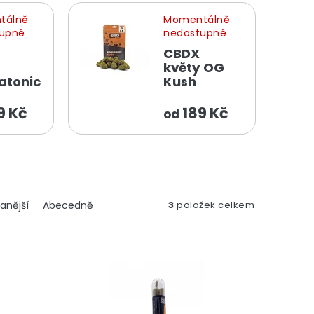
tálně
Momentálně
upné
nedostupné
CBDX
květy OG
atonic
Kush
9 Kč
189 Kč
od
anější
Abecedně
3
položek celkem