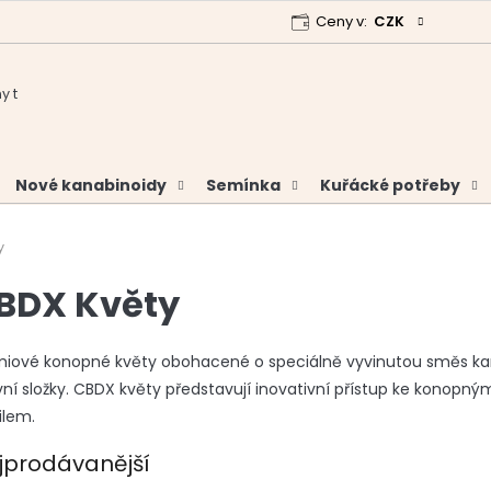
Ceny v:
CZK
 program
Garance vrácení peněz
Analýzy a certifikáty
Nové kanabinoidy
Semínka
Kuřácké potřeby
y
BDX Květy
iové konopné květy obohacené o speciálně vyvinutou směs kan
vní složky. CBDX květy představují inovativní přístup ke konop
ilem.
jprodávanější