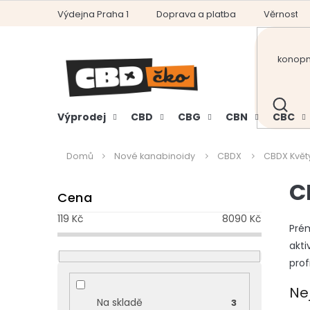
Přejít
Výdejna Praha 1
Doprava a platba
Věrnostní
na
obsah
HLEDAT
Výprodej
CBD
CBG
CBN
CBC
Domů
Nové kanabinoidy
CBDX
CBDX Květ
P
C
Cena
o
s
119
Kč
8090
Kč
t
Prém
r
akti
a
prof
n
n
Ne
Na skladě
3
í