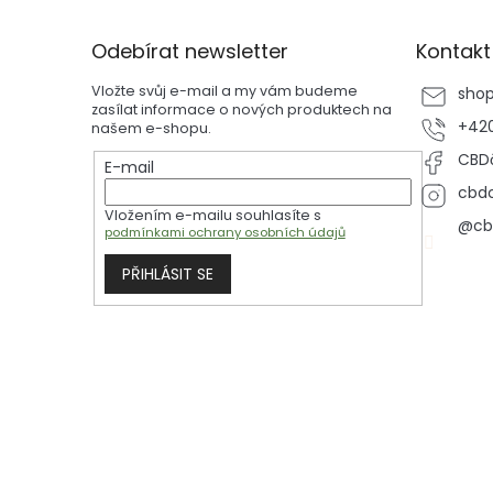
á
p
Odebírat newsletter
Kontakt
a
t
Vložte svůj e-mail a my vám budeme
sho
í
zasílat informace o nových produktech na
+420
našem e-shopu.
CBDč
E-mail
cbdc
Vložením e-mailu souhlasíte s
@cb
podmínkami ochrany osobních údajů
PŘIHLÁSIT SE