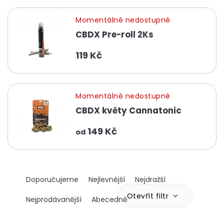
Momentálně nedostupné
CBDX Pre-roll 2Ks
119 Kč
Momentálně nedostupné
CBDX květy Cannatonic
149 Kč
od
Ř
Doporučujeme
Nejlevnější
Nejdražší
a
z
Otevřít filtr
Nejprodávanější
Abecedně
e
n
V