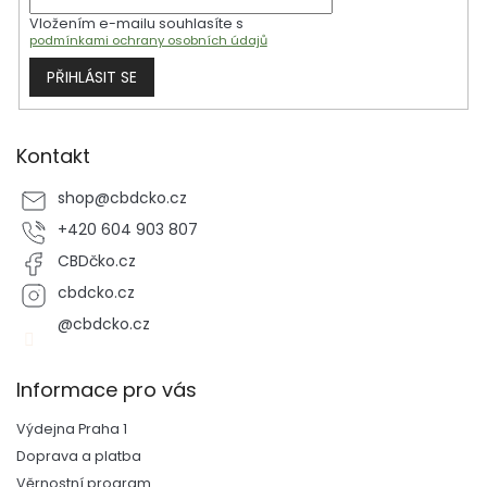
r
Vložením e-mailu souhlasíte s
v
podmínkami ochrany osobních údajů
k
y
PŘIHLÁSIT SE
v
ý
p
i
Kontakt
s
u
shop
@
cbdcko.cz
+420 604 903 807
CBDčko.cz
cbdcko.cz
@cbdcko.cz
Informace pro vás
Výdejna Praha 1
Doprava a platba
Věrnostní program