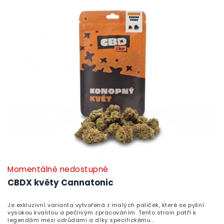
í
ý
p
p
r
i
o
s
d
p
u
r
k
o
t
d
ů
u
k
t
ů
Momentálně nedostupné
CBDX květy Cannatonic
Je exkluzivní varianta vytvořená z malých paliček, které se pyšní
vysokou kvalitou a pečlivým zpracováním. Tento strain patří k
legendám mezi odrůdami a díky specifickému...