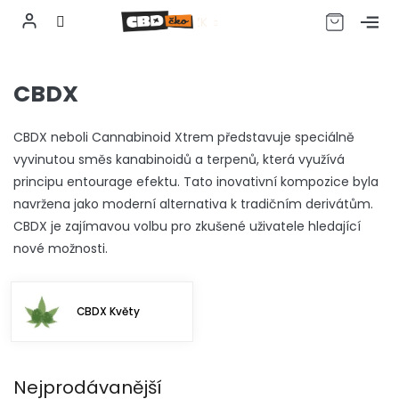
CZK
Přejít
na
CBDX
obsah
CBDX neboli Cannabinoid Xtrem představuje speciálně
vyvinutou směs kanabinoidů a terpenů, která využívá
principu entourage efektu. Tato inovativní kompozice byla
navržena jako moderní alternativa k tradičním derivátům.
CBDX je zajímavou volbu pro zkušené uživatele hledající
nové možnosti.
CBDX Květy
Nejprodávanější