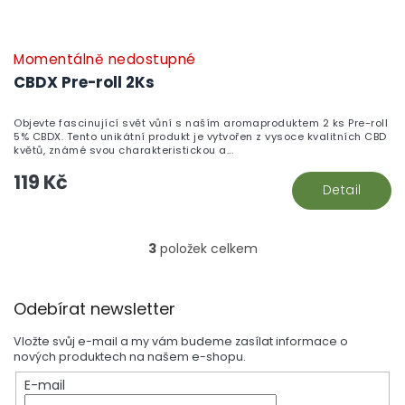
Momentálně nedostupné
CBDX Pre-roll 2Ks
Objevte fascinující svět vůní s naším aromaproduktem 2 ks Pre-roll
5% CBDX. Tento unikátní produkt je vytvořen z vysoce kvalitních CBD
květů, známé svou charakteristickou a...
119 Kč
Detail
3
položek celkem
O
v
l
Z
á
Odebírat newsletter
á
d
p
a
Vložte svůj e-mail a my vám budeme zasílat informace o
a
c
nových produktech na našem e-shopu.
t
í
E-mail
í
p