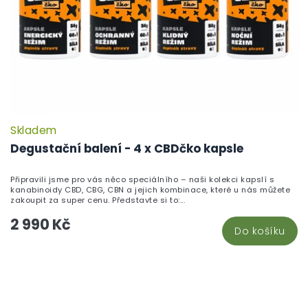
t
d
ů
u
k
t
ů
Skladem
Degustační balení - 4 x CBDčko kapsle
Připravili jsme pro vás něco speciálního – naši kolekci kapslí s
kanabinoidy CBD, CBG, CBN a jejich kombinace, které u nás můžete
zakoupit za super cenu. Představte si to:...
2 990 Kč
Do košíku