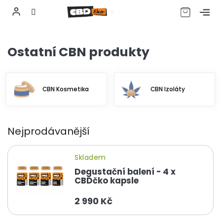
CZK
Přejít
na
Ostatní CBN produkty
obsah
CBN Kosmetika
CBN Izoláty
Nejprodávanější
Skladem
Degustační balení - 4 x
CBDčko kapsle
2 990 Kč