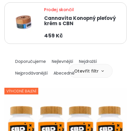
Prodej skončil
Cannavita Konopný pleťový
krém s CBN
459 Kč
Ř
Doporučujeme
Nejlevnější
Nejdražší
a
z
Otevřít filtr
Nejprodávanější
Abecedně
e
n
V
í
ý
VÝHODNÉ BALENÍ
p
p
r
i
o
s
d
p
u
r
k
o