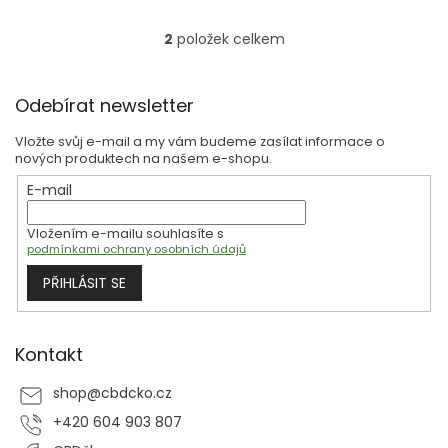
2
položek celkem
O
v
l
Z
á
Odebírat newsletter
á
d
p
a
Vložte svůj e-mail a my vám budeme zasílat informace o
a
c
nových produktech na našem e-shopu.
t
í
E-mail
í
p
r
Vložením e-mailu souhlasíte s
v
podmínkami ochrany osobních údajů
k
y
PŘIHLÁSIT SE
v
ý
p
i
Kontakt
s
u
shop
@
cbdcko.cz
+420 604 903 807