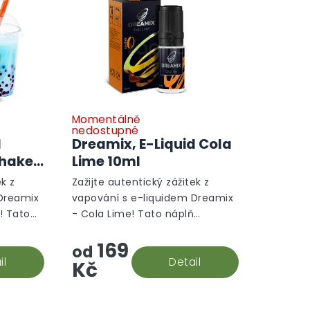
Momentálně
nedostupné
d
Dreamix, E-Liquid Cola
shake
Lime 10ml
ek z
Zažijte autentický zážitek z
 Dreamix
vapování s e-liquidem Dreamix
! Tato
- Cola Lime! Tato náplň
ny
přináší sladké tóny coly a
169
limetky, které jsou perfektní
od
fektní...
il
volbou pro každodenní použití....
Detail
Kč