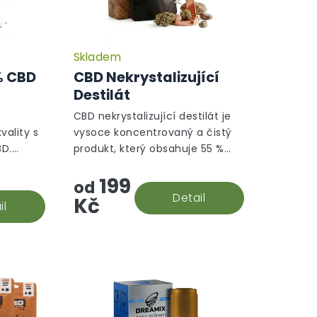
Skladem
% CBD
CBD Nekrystalizující
Destilát
CBD nekrystalizující destilát je
vality s
vysoce koncentrovaný a čistý
BD.
produkt, který obsahuje 55 %
trátu,
CBD, 5 % CBC, 4 % CBT a 2 %
199
mu
CBN. Díky odstranění všech
od
ak
nečistot je ideální pro výrobu...
Detail
Kč
il