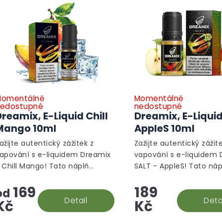
omentálně
Momentálně
edostupné
nedostupné
reamix, E-Liquid Chill
Dreamix, E-Liqui
Mango 10ml
AppleS 10ml
ažijte autentický zážitek z
Zažijte autentický zážit
apování s e-liquidem Dreamix
vapování s e-liquidem
 Chill Mango! Tato náplň
SALT - AppleS! Tato náp
řináší chladivé tóny sladkého
přináší sladké tóny jable
169
189
anga, které jsou perfektní
jsou perfektní volbou p
od
olbou pro každodenní...
Detail
každodenní použití. Díky.
Deta
Kč
Kč