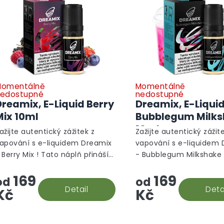
omentálně
Momentálně
edostupné
nedostupné
Dreamix, E-Liquid Berry
Dreamix, E-Liqui
Mix 10ml
Bubblegum Milk
10ml
ažijte autentický zážitek z
Zažijte autentický zážit
apování s e-liquidem Dreamix
vapování s e-liquidem
 Berry Mix ! Tato náplň přináší
- Bubblegum Milkshake 
emné tóny lesního ovoce,
náplň přináší sladké tó
169
169
teré jsou perfektní volbou pro
žvýkačky a krémového
od
od
aždodenní použití....
Detail
milkshaku, které jsou per
Deta
Kč
Kč