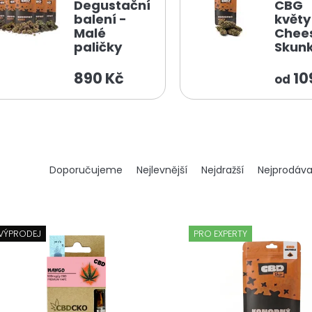
Degustační
CBG
balení -
květy
Malé
Chee
paličky
Skun
890 Kč
10
od
Ř
Doporučujeme
Nejlevnější
Nejdražší
Nejprodáva
a
z
e
n
VÝPRODEJ
PRO EXPERTY
í
p
r
o
d