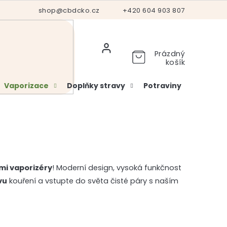
Hodnocení obchodu
shop@cbdcko.cz
Vrácení a reklamace
+420 604 903 807
Ověření věku
Prázdný
košík
Vaporizace
Doplňky stravy
Potraviny
Kosme
mi vaporizéry
! Moderní design, vysoká funkčnost
vu
kouření a vstupte do světa čisté páry s naším