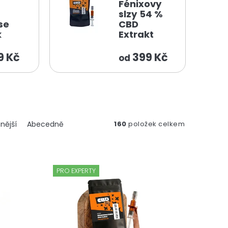
Fénixovy
slzy 54 %
se
CBD
k
Extrakt
9 Kč
399 Kč
od
nější
Abecedně
160
položek celkem
PRO EXPERTY