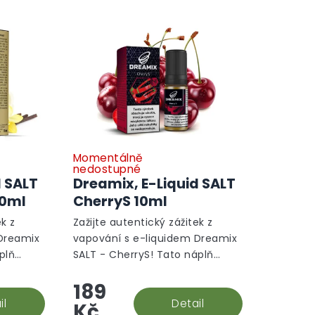
Momentálně
nedostupné
d SALT
Dreamix, E-Liquid SALT
10ml
CherryS 10ml
ek z
Zažijte autentický zážitek z
 Dreamix
vapování s e-liquidem Dreamix
plň
SALT - CherryS! Tato náplň
nilky,
přináší sladké tóny třešní, které
189
lbou pro
jsou perfektní volbou pro
il
každodenní použití. Díky...
Detail
Kč