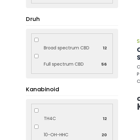
Druh
S
Broad spectrum CBD
12
Full spectrum CBD
56
C
P
C
Kanabinoid
g
p
TH4C
12
10-OH-HHC
20