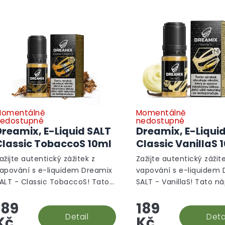
omentálně
Momentálně
edostupné
nedostupné
Dreamix, E-Liquid SALT
Dreamix, E-Liqui
Classic TobaccoS 10ml
Classic VanillaS 
ažijte autentický zážitek z
Zažijte autentický zážit
apování s e-liquidem Dreamix
vapování s e-liquidem
ALT - Classic TobaccoS! Tato
SALT - VanillaS! Tato ná
áplň přináší výrazné tóny
přináší příjemné tóny va
189
189
lasického tabáku, které jsou
které jsou perfektní vo
erfektní volbou pro...
Detail
každodenní použití....
Deta
Kč
Kč