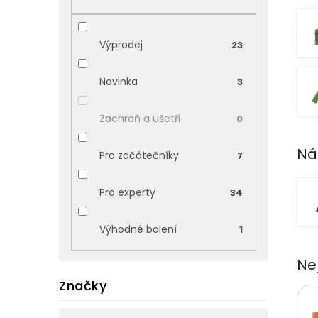
p
a
n
Výprodej
23
e
l
Novinka
3
Zachraň a ušetři
0
Ná
Pro začátečníky
7
Pro experty
34
Výhodné balení
1
Ne
Značky