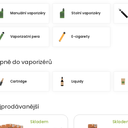
Manuální vaporizéry
Stolní vaporizéry
Vaporizační pera
E-cigarety
pně do vaporizérů
Cartridge
Liquidy
jprodávanější
Skladem
Sklad