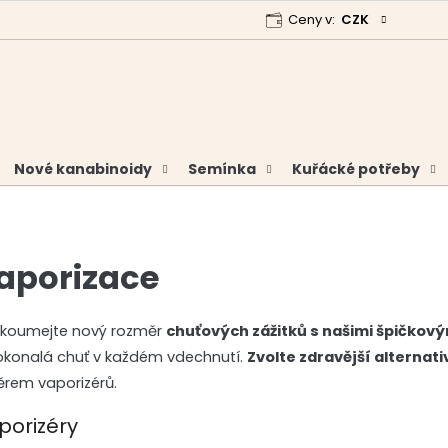
Ceny v:
CZK
 program
Garance vrácení peněz
Analýzy a certifikáty
Nové kanabinoidy
Semínka
Kuřácké potřeby
aporizace
zkoumejte nový rozměr
chuťových zážitků s našimi špičkový
okonalá chuť v každém vdechnutí.
Zvolte zdravější alternati
ěrem vaporizérů.
porizéry