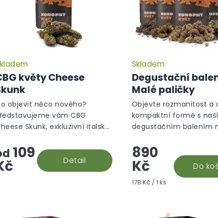
kladem
Skladem
CBG květy Cheese
Degustační balen
Skunk
Malé paličky
o objevit něco nového?
Objevte rozmanitost a
ředstavujeme vám CBG
kompaktní formě s naš
heese Skunk, exkluzivní italský
degustačním balením 
reenhouse, který zaručeně
CBD květů! Tento výběr 
109
890
otěší vaše smysly!
pět jedinečných odrůd 
od
Detail
Widow, Cannatonic, Pur
Kč
Kč
Do koš
Haze, BZ1...
Měrná
178 Kč / 1 ks
cena: