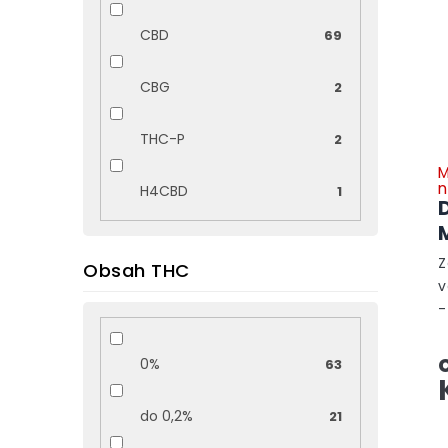
CBD
69
CBG
2
THC-P
2
M
n
H4CBD
1
Z
Obsah THC
v
-
j
k
0%
63
k
do 0,2%
21