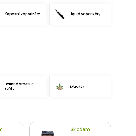
Kapesní vaporizéry
Liquid vaporizéry
Bylinné směsi a
Extrakty
květy
em
Skladem