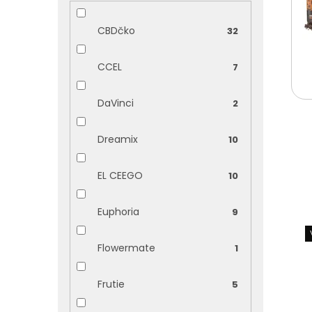
CBDčko
32
CCEL
7
DaVinci
2
Dreamix
10
EL CEEGO
10
Euphoria
9
V
ý
p
Flowermate
1
i
s
Frutie
5
p
r