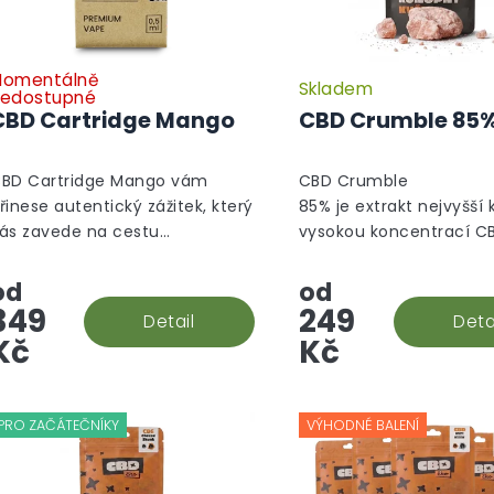
u
k
t
ů
omentálně
Skladem
Průměrné
edostupné
hodnocení
CBD Cartridge Mango
CBD Crumble 85
produktu
je
5,0
BD Cartridge Mango vám
CBD Crumble
z
řinese autentický zážitek, který
85% je extrakt nejvyšší k
5
ás zavede na cestu
vysokou koncentrací C
hvězdiček.
lnou vzrušujících a
Jedná se o druh koncen
řekvapivých chutí. Ponořte se
který se podobá větší
od
od
o tropických chutí sladkého
krystalu/vosku a není t
349
249
Detail
Deta
anga,...
tvrdý,...
Kč
Kč
PRO ZAČÁTEČNÍKY
VÝHODNÉ BALENÍ