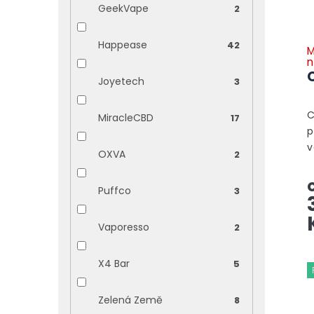
GeekVape
2
o
d
u
Happease
42
M
k
n
t
Joyetech
3
ů
C
MiracleCBD
17
p
v
OXVA
2
p
p
Puffco
3
d
m
Vaporesso
2
X4 Bar
5
Zelená Země
8