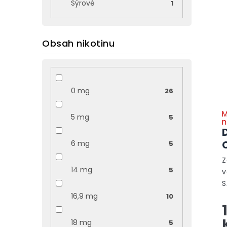
Sýrové
1
Obsah nikotinu
0 mg
26
M
5 mg
5
n
6 mg
5
Z
14 mg
5
v
S
n
16,9 mg
10
k
p
18 mg
5