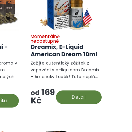
Momentálně
Průměrné
nedostupné
hodnocení
í -
Dreamix, E-Liquid
produktu
American Dream 10ml
je
5,0
 aroma v
Zažijte autentický zážitek z
z
ím
vapování s e-liquidem Dreamix
5
malých
- Americký tabák! Tato náplň
hvězdiček.
přináší
přináší jemné tóny světlého
169
– White
virginského tabáku, které jsou
od
ple
perfektní volbou pro...
Detail
Kč
íku