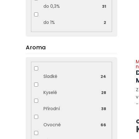
do 0,3%
31
do 1%
2
Aroma
M
n
D
Sladké
24
Z
Kyselé
28
v
-
Přírodní
38
p
m
Ovocné
66
v