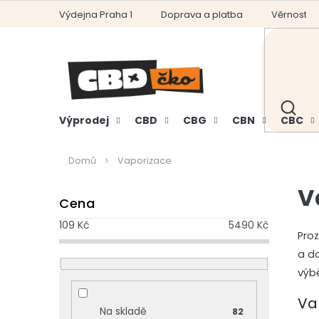
Přejít
Výdejna Praha 1
Doprava a platba
Věrnostní
na
obsah
HLEDAT
Výprodej
CBD
CBG
CBN
CBC
Domů
Vaporizace
P
V
Cena
o
s
109
Kč
5490
Kč
t
Pro
r
a d
a
výb
n
n
Va
Na skladě
82
í