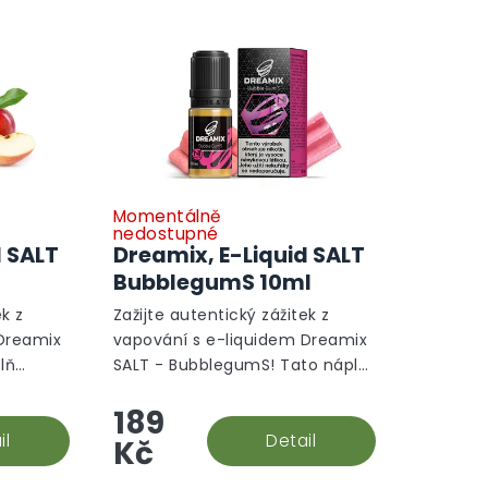
Momentálně
nedostupné
d SALT
Dreamix, E-Liquid SALT
BubblegumS 10ml
ek z
Zažijte autentický zážitek z
 Dreamix
vapování s e-liquidem Dreamix
lň
SALT - BubblegumS! Tato náplň
k, které
přináší sladké tóny žvýkačky,
189
ro
které jsou perfektní volbou pro
..
il
každodenní použití....
Detail
Kč