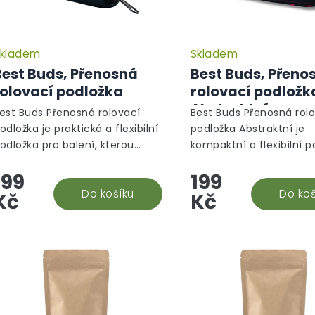
u
k
t
ů
kladem
Skladem
Best Buds, Přenosná
Best Buds, Přeno
rolovací podložka
rolovací podložk
Abstraktní
est Buds Přenosná rolovací
Best Buds Přenosná rol
odložka je praktická a flexibilní
podložka Abstraktní je
odložka pro balení, kterou
kompaktní a flexibilní p
ednoduše srolujete a vezmete
pro balení bylinek s b
199
199
amkoli s sebou. Vyrobena z
abstraktním designem,
dolného silikonového...
Do košíku
vyrobená z odolného sil
Do koš
Kč
Kč
Lze ji...