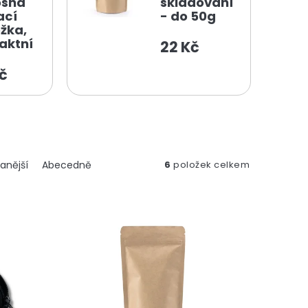
osná
skladování
ací
- do 50g
žka,
aktní
22 Kč
č
anější
Abecedně
6
položek celkem