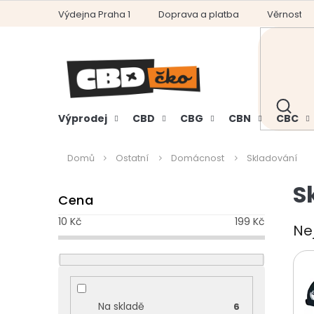
Přejít
Výdejna Praha 1
Doprava a platba
Věrnostní
na
obsah
HLEDAT
Výprodej
CBD
CBG
CBN
CBC
Domů
Ostatní
Domácnost
Skladování
P
S
Cena
o
s
10
Kč
199
Kč
Ne
t
r
a
n
n
Na skladě
6
í