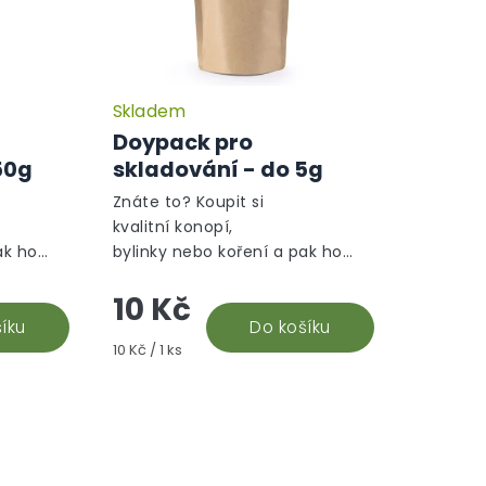
Skladem
Doypack pro
50g
skladování - do 5g
Znáte to? Koupit si
kvalitní konopí,
ak ho
bylinky nebo koření a pak ho
 vyhodit,
musíte s bolestí v srdci vyhodit,
10 Kč
ebo se
protože ztratilo chuť, nebo se
...
íku
vám tam dostal nezvaný...
Do košíku
Měrná
10 Kč / 1 ks
cena: