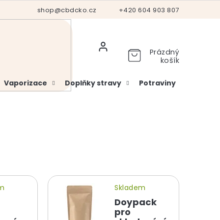
Hodnocení obchodu
shop@cbdcko.cz
Vrácení a reklamace
+420 604 903 807
Ověření věku
Prázdný
košík
Vaporizace
Doplňky stravy
Potraviny
Kosme
em
Skladem
Doypack
pro