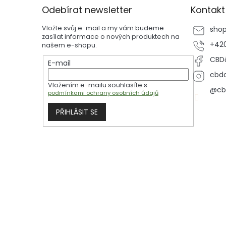
p
Odebírat newsletter
Kontakt
a
t
Vložte svůj e-mail a my vám budeme
sho
í
zasílat informace o nových produktech na
+420
našem e-shopu.
CBDč
E-mail
cbdc
Vložením e-mailu souhlasíte s
@cb
podmínkami ochrany osobních údajů
PŘIHLÁSIT SE