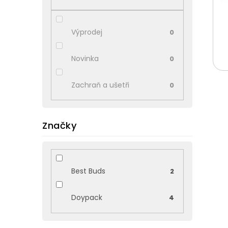
p
a
n
Výprodej
0
e
l
Novinka
0
Zachraň a ušetři
0
Značky
V
ý
Best Buds
2
p
i
Doypack
4
s
p
r