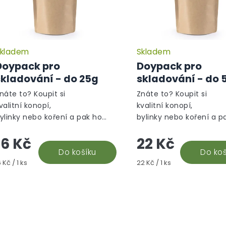
kladem
Skladem
Doypack pro
Doypack pro
skladování - do 25g
skladování - do 
náte to? Koupit si
Znáte to? Koupit si
valitní konopí,
kvalitní konopí,
ylinky nebo koření a pak ho
bylinky nebo koření a p
usíte s bolestí v srdci vyhodit,
musíte s bolestí v srdci
16 Kč
22 Kč
rotože ztratilo chuť, nebo se
protože ztratilo chuť, n
ám tam dostal nezvaný...
Do košíku
vám tam dostal nezvaný
Do koš
ěrná
Měrná
6 Kč / 1 ks
22 Kč / 1 ks
ena:
cena:
O
v
l
á