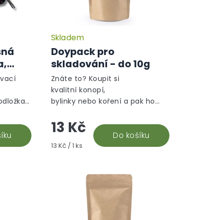
Skladem
sná
Doypack pro
a,
skladování - do 10g
ovací
Znáte to? Koupit si
kvalitní konopí,
odložka
bylinky nebo koření a pak ho
arevným
musíte s bolestí v srdci vyhodit,
13 Kč
protože ztratilo chuť, nebo se
ikonu.
íku
vám tam dostal nezvaný...
Do košíku
Měrná
13 Kč / 1 ks
cena: