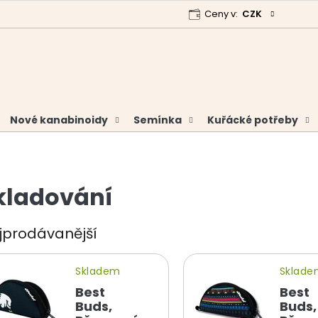
Ceny v:
CZK
 program
Garance vrácení peněz
Analýzy a certifikáty
Nové kanabinoidy
Semínka
Kuřácké potřeby
kladování
jprodávanější
Skladem
Sklad
Best
Best
Buds,
Buds,