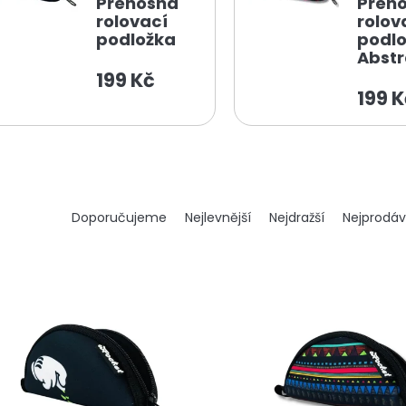
Přenosná
Přen
rolovací
rolov
podložka
podlo
Abstr
199 Kč
199 K
Ř
Doporučujeme
Nejlevnější
Nejdražší
Nejprodáv
a
z
e
n
í
p
r
o
d