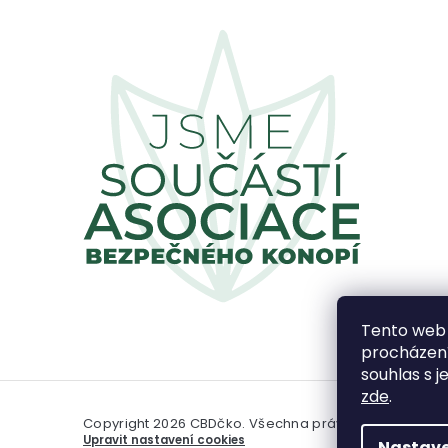
Tento web 
procházení
souhlas s j
zde
.
Copyright 2026
CBDčko
. Všechna práva vyhrazena.
Upravit nastavení cookies
Nastave