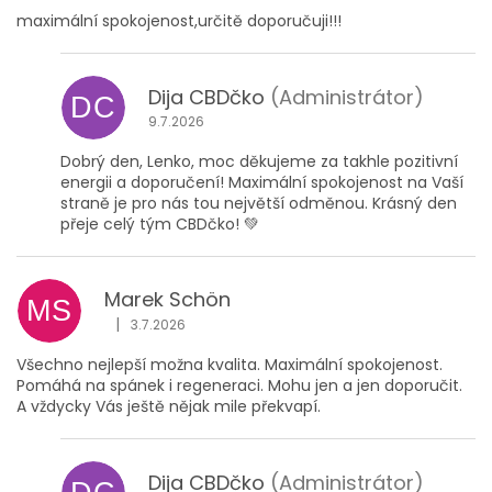
maximální spokojenost,určitě doporučuji!!!
Dija CBDčko
(Administrátor)
DC
9.7.2026
Dobrý den, Lenko, moc děkujeme za takhle pozitivní
energii a doporučení! Maximální spokojenost na Vaší
straně je pro nás tou největší odměnou. Krásný den
přeje celý tým CBDčko! 💚
Marek Schön
MS
|
3.7.2026
Hodnocení obchodu je 5 z 5 hvězdiček.
Všechno nejlepší možna kvalita. Maximální spokojenost.
Pomáhá na spánek i regeneraci. Mohu jen a jen doporučit.
A vždycky Vás ještě nějak mile překvapí.
Dija CBDčko
(Administrátor)