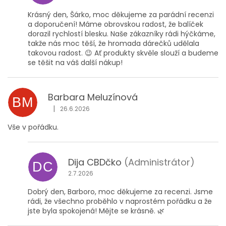
Krásný den, Šárko, moc děkujeme za parádní recenzi
a doporučení! Máme obrovskou radost, že balíček
dorazil rychlostí blesku. Naše zákazníky rádi hýčkáme,
takže nás moc těší, že hromada dárečků udělala
takovou radost. 😉 Ať produkty skvěle slouží a budeme
se těšit na váš další nákup!
Barbara Meluzínová
BM
|
26.6.2026
Hodnocení obchodu je 5 z 5 hvězdiček.
Vše v pořádku.
Dija CBDčko
(Administrátor)
DC
2.7.2026
Dobrý den, Barboro, moc děkujeme za recenzi. Jsme
rádi, že všechno proběhlo v naprostém pořádku a že
jste byla spokojená! Mějte se krásně. 🌿