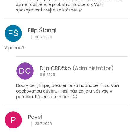
Jsme rádi, že vše proběhlo hladce a k Vaší
spokojenosti. Mějte se krásně! 👍
Filip Štangl
FŠ
|
30.7.2026
Hodnocení obchodu je 5 z 5 hvězdiček.
V pohodě.
Dija CBDčko
(Administrátor)
DC
6.8.2026
Dobrý den, Filipe, děkujeme za hodnocení i za Vaši
opakovanou důvěru! Těší nás, že je u Vás vše v
pořádku. Přejeme fajn den! 🙂
Pavel
P
|
23.7.2026
Hodnocení obchodu je 5 z 5 hvězdiček.