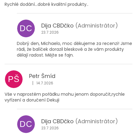
Rychlé dodání...dobré kvalitní produkty..
Dija CBDčko
(Administrátor)
DC
23.7.2026
Dobrý den, Michaelo, moc děkujeme za recenzi! Jsme
rádi, že balíček dorazil bleskově a že vám produkty
dělají radost. Mějte se fajn.
Petr Šmíd
PŠ
|
14.7.2026
Hodnocení obchodu je 5 z 5 hvězdiček.
Vše v naprostém pořádku mohu jenom doporučit,rychle
vyřízení a doručení Dekuji
Dija CBDčko
(Administrátor)
DC
23.7.2026