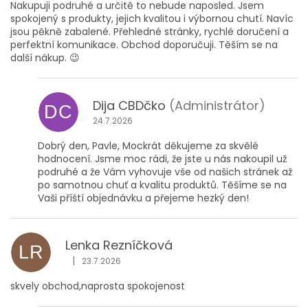
Nakupuji podruhé a určitě to nebude naposled. Jsem
spokojený s produkty, jejich kvalitou i výbornou chutí. Navíc
jsou pěkně zabalené. Přehledné stránky, rychlé doručení a
perfektní komunikace. Obchod doporučuji. Těším se na
další nákup. 😉
Dija CBDčko
(Administrátor)
DC
24.7.2026
Dobrý den, Pavle, Mockrát děkujeme za skvělé
hodnocení. Jsme moc rádi, že jste u nás nakoupil už
podruhé a že Vám vyhovuje vše od našich stránek až
po samotnou chuť a kvalitu produktů. Těšíme se na
Vaši příští objednávku a přejeme hezký den!
Lenka Rezníčková
LR
|
23.7.2026
Hodnocení obchodu je 5 z 5 hvězdiček.
skvely obchod,naprosta spokojenost