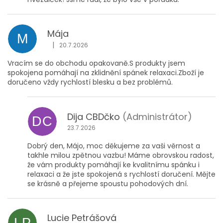
Mája
M
|
20.7.2026
Hodnocení obchodu je 5 z 5 hvězdiček.
Vracím se do obchodu opakovaně.S produkty jsem
spokojena pomáhají na zklidnění spánek relaxaci.Zboží je
doručeno vždy rychlostí blesku a bez problémů.
Dija CBDčko
(Administrátor)
DC
23.7.2026
Dobrý den, Májo, moc děkujeme za vaši věrnost a
takhle milou zpětnou vazbu! Máme obrovskou radost,
že vám produkty pomáhají ke kvalitnímu spánku i
relaxaci a že jste spokojená s rychlostí doručení. Mějte
se krásně a přejeme spoustu pohodových dní.
Lucie Petrášová
LP