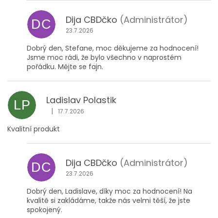
Dija CBDčko
(Administrátor)
DC
23.7.2026
Dobrý den, Stefane, moc děkujeme za hodnocení!
Jsme moc rádi, že bylo všechno v naprostém
pořádku. Mějte se fajn.
Ladislav Polastik
LP
|
17.7.2026
Hodnocení obchodu je 5 z 5 hvězdiček.
Kvalitní produkt
Dija CBDčko
(Administrátor)
DC
23.7.2026
Dobrý den, Ladislave, díky moc za hodnocení! Na
kvalitě si zakládáme, takže nás velmi těší, že jste
spokojený.