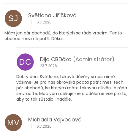
Světlana Jiříčková
SJ
|
16.7.2026
Hodnocení obchodu je 5 z 5 hvězdiček.
Mám jen pár obchodů, do kterých se ráda vracím. Tento
obchod mezi ně patří. Děkuji.
Dija CBDčko
(Administrátor)
DC
23.7.2026
Dobrý den, Světlano, takové důvěry si nesmírně
vážíme! Je pro nás obrovská pocta patřit mezi těch
pár obchodů, ke kterým máte takovou důvěru a ráda
se vracíte. Moc vám děkujeme a uděláme vše pro to,
aby to tak zůstalo i nadále.
Michaela Vejvodová
MV
|
16.7.2026
Hodnocení obchodu je 5 z 5 hvězdiček.