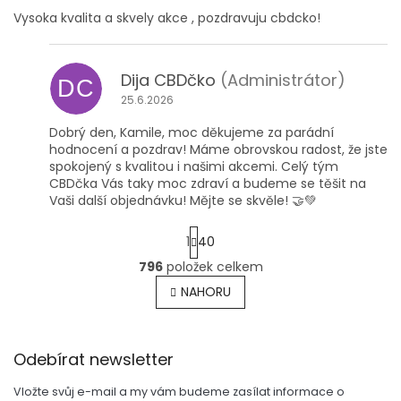
Vysoka kvalita a skvely akce , pozdravuju cbdcko!
Dija CBDčko
(Administrátor)
DC
25.6.2026
Dobrý den, Kamile, moc děkujeme za parádní
hodnocení a pozdrav! Máme obrovskou radost, že jste
spokojený s kvalitou i našimi akcemi. Celý tým
CBDčka Vás taky moc zdraví a budeme se těšit na
Vaši další objednávku! Mějte se skvěle! 🤝💚
S
1
40
t
r
796
položek celkem
O
á
v
NAHORU
n
l
k
o
á
v
Z
d
á
Odebírat newsletter
a
á
n
c
p
í
í
Vložte svůj e-mail a my vám budeme zasílat informace o