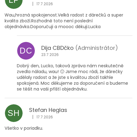
|
17.7.2026
Hodnocení obchodu je 5 z 5 hvězdiček.
Wau,hrozná spokojenost.Velká radost z dárečků a super
kvalita zboží.Rozhodně toto není poslední
objednávka.Doporučuji a moooc děkuji.Lucka
Dija CBDčko
(Administrátor)
DC
23.7.2026
Dobrý den, Lucko, taková zpráva nám neskutečně
zvedla náladu, wau! 🙂 Jsme moc rádi, že dárečky
udělaly radost a že jste s kvalitou zboží takhle
spokojená. Moc děkujeme za doporučení a budeme
se těšit na vaši příští objednávku.
Stefan Heglas
SH
|
17.7.2026
Hodnocení obchodu je 5 z 5 hvězdiček.
Všetko v poriadku.