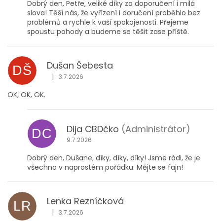
Dobrý den, Petře, veliké díky za doporučení i milá
slova! Těší nás, že vyřízení i doručení proběhlo bez
problémů a rychle k vaší spokojenosti. Přejeme
spoustu pohody a budeme se těšit zase příště.
Dušan Šebesta
DŠ
|
3.7.2026
Hodnocení obchodu je 5 z 5 hvězdiček.
OK, OK, OK.
Dija CBDčko
(Administrátor)
DC
9.7.2026
Dobrý den, Dušane, díky, díky, díky! Jsme rádi, že je
všechno v naprostém pořádku. Mějte se fajn!
Lenka Rezníčková
LR
|
3.7.2026
Hodnocení obchodu je 5 z 5 hvězdiček.