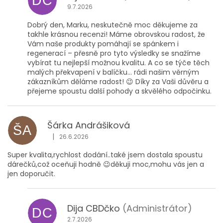
DC
9.7.2026
Dobrý den, Marku, neskutečně moc děkujeme za
takhle krásnou recenzi! Máme obrovskou radost, že
Vám naše produkty pomáhají se spánkem i
regenerací – přesně pro tyto výsledky se snažíme
vybírat tu nejlepší možnou kvalitu. A co se týče těch
malých překvapení v balíčku... rádi našim věrným
zákazníkům děláme radost! 😉 Díky za Vaši důvěru a
přejeme spoustu další pohody a skvělého odpočinku.
Šárka Andrášiková
ŠA
|
26.6.2026
Hodnocení obchodu je 5 z 5 hvězdiček.
Super kvalita,rychlost dodání..také jsem dostala spoustu
dárečků,což oceňuji hodně 😉děkuji moc,mohu vás jen a
jen doporučit.
Dija CBDčko
(Administrátor)
DC
2.7.2026