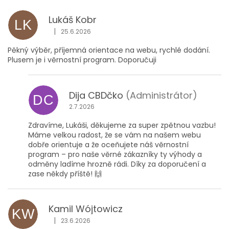
Lukáš Kobr
LK
|
25.6.2026
Hodnocení obchodu je 5 z 5 hvězdiček.
Pěkný výběr, příjemná orientace na webu, rychlé dodání.
Plusem je i věrnostní program. Doporučuji
Dija CBDčko
(Administrátor)
DC
2.7.2026
Zdravíme, Lukáši, děkujeme za super zpětnou vazbu!
Máme velkou radost, že se vám na našem webu
dobře orientuje a že oceňujete náš věrnostní
program – pro naše věrné zákazníky ty výhody a
odměny ladíme hrozně rádi. Díky za doporučení a
zase někdy příště! 🙌
Kamil Wójtowicz
KW
|
23.6.2026
Hodnocení obchodu je 5 z 5 hvězdiček.