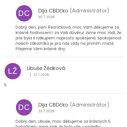
Dija CBDčko
(Administrátor)
DC
30.7.2026
Dobrý den, paní Řezníčková, moc Vám děkujeme za
krásné hodnocení i za Vaši důvěru! Jsme moc rádi, že
jste byla s nákupem naprosto spokojená. Spokojenost
našich zákazníků je pro nás vždy na prvním místě.
Přejeme Vám krásné dny.
Libuše Žédková
LŽ
|
21.7.2026
Hodnocení obchodu je 5 z 5 hvězdiček.
5
Dija CBDčko
(Administrátor)
DC
23.7.2026
Dobrý den, Libuše, moc děkujeme za krásných 5
hvězdiček! Jsme rádi, že bylo vše v pořádku.