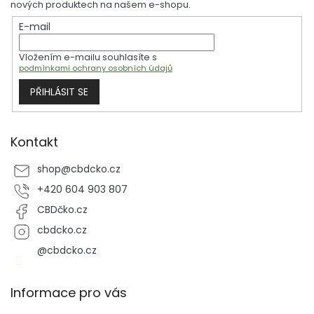
a
nových produktech na našem e-shopu.
p
t
r
E-mail
í
v
k
Vložením e-mailu souhlasíte s
y
podmínkami ochrany osobních údajů
v
ý
PŘIHLÁSIT SE
p
i
s
u
Kontakt
shop
@
cbdcko.cz
+420 604 903 807
CBDčko.cz
cbdcko.cz
@cbdcko.cz
Informace pro vás