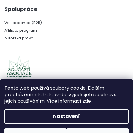
Spolupráce
Velkoobchod (B2B)
Affiliate program
Autorská práva
Tento web používá soubory cookie. Dalším
procházením tohoto webu vyjadřujete souhlas s
jejich používáním. Více informací
zde
.
Copyright 2026
CBDčko
. Všechna práva vyhrazena.
Upravit nastavení cookies
Nastavení
Vytvořil Shoptet Premium