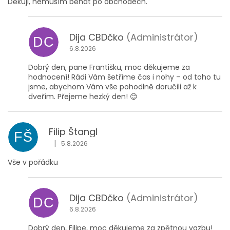
h
Děkuji, nemusím běhat po obchodech.
o
d
n
Dija CBDčko
(Administrátor)
DC
o
6.8.2026
c
Dobrý den, pane Františku, moc děkujeme za
e
hodnocení! Rádi Vám šetříme čas i nohy – od toho tu
n
jsme, abychom Vám vše pohodlně doručili až k
í
dveřím. Přejeme hezký den! 😊
Filip Štangl
FŠ
|
5.8.2026
Hodnocení obchodu je 5 z 5 hvězdiček.
Vše v pořádku
Dija CBDčko
(Administrátor)
DC
6.8.2026
Dobrý den, Filipe, moc děkujeme za zpětnou vazbu!