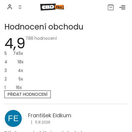
CZK
Přejít
Hodnocení obchodu
na
obsah
4,9
Průměrné
788 hodnocení
hodnocení
obchodu
je
5
745x
4,9
z
4
18x
5
hvězdiček.
3
4x
2
5x
1
16x
PŘIDAT HODNOCENÍ
V
ý
p
František Eidkum
FE
i
|
5.8.2026
Hodnocení obchodu je 5 z 5 hvězdiček.
s