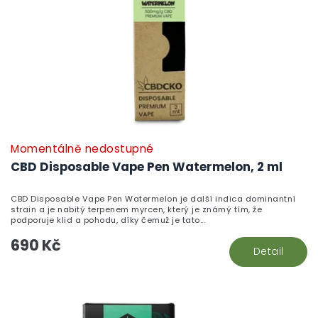
Momentálně nedostupné
P
h
CBD Disposable Vape Pen Watermelon, 2 ml
pr
je
CBD Disposable Vape Pen Watermelon je další indica dominantní
5,
strain a je nabitý terpenem myrcen, který je známý tím, že
z
podporuje klid a pohodu, díky čemuž je tato...
5
690 Kč
hv
Detail