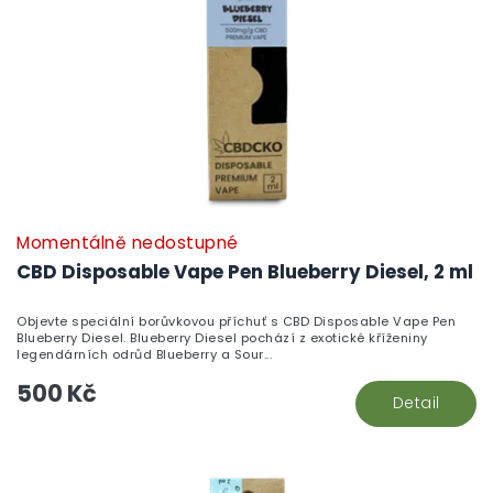
u
r
k
o
t
d
ů
u
k
t
ů
Momentálně nedostupné
CBD Disposable Vape Pen Blueberry Diesel, 2 ml
Objevte speciální borůvkovou příchuť s CBD Disposable Vape Pen
Blueberry Diesel. Blueberry Diesel pochází z exotické kříženiny
legendárních odrůd Blueberry a Sour...
500 Kč
Detail