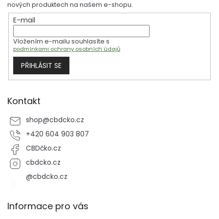
a
nových produktech na našem e-shopu.
t
E-mail
í
Vložením e-mailu souhlasíte s
podmínkami ochrany osobních údajů
PŘIHLÁSIT SE
Kontakt
shop
@
cbdcko.cz
+420 604 903 807
CBDčko.cz
cbdcko.cz
@cbdcko.cz
Informace pro vás