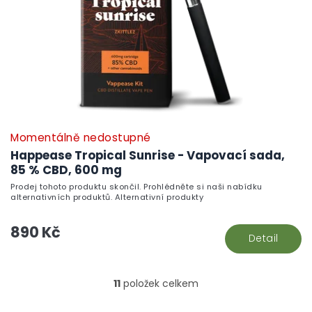
Momentálně nedostupné
Happease Tropical Sunrise - Vapovací sada,
85 % CBD, 600 mg
Prodej tohoto produktu skončil. Prohlédněte si naši nabídku
alternativních produktů. Alternativní produkty
890 Kč
Detail
11
položek celkem
O
v