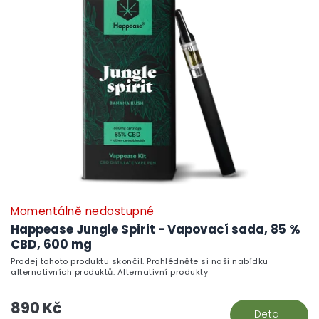
Momentálně nedostupné
P
h
Happease Jungle Spirit - Vapovací sada, 85 %
pr
CBD, 600 mg
je
Prodej tohoto produktu skončil. Prohlédněte si naši nabídku
5,
alternativních produktů. Alternativní produkty
z
5
890 Kč
hv
Detail