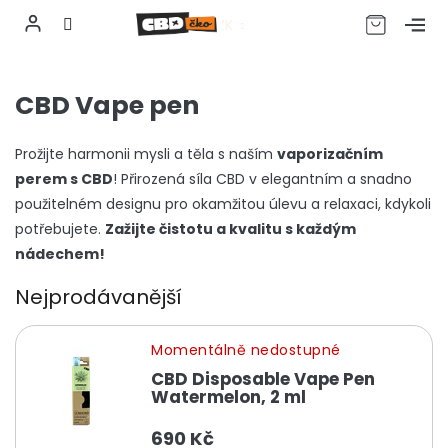
CZK
Přejít
na
CBD Vape pen
obsah
Prožijte harmonii mysli a těla s naším
vaporizačním
perem s CBD
! Přirozená síla CBD v elegantním a snadno
použitelném designu pro okamžitou úlevu a relaxaci, kdykoli
potřebujete.
Zažijte čistotu a kvalitu s každým
nádechem!
Nejprodávanější
Momentálně nedostupné
CBD Disposable Vape Pen
Watermelon, 2 ml
690 Kč