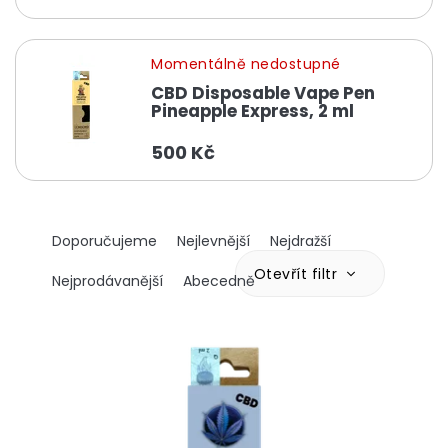
Momentálně nedostupné
CBD Disposable Vape Pen
Pineapple Express, 2 ml
500 Kč
Ř
Doporučujeme
Nejlevnější
Nejdražší
a
z
Otevřít filtr
Nejprodávanější
Abecedně
e
n
V
í
ý
p
p
r
i
o
s
d
p