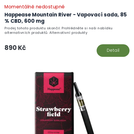
Momentálně nedostupné
P
h
Happease Mountain River - Vapovací sada, 85
pr
% CBD, 600 mg
je
Prodej tohoto produktu skončil. Prohlédněte si naši nabídku
5,
alternativních produktů. Alternativní produkty
z
5
890 Kč
hv
Detail