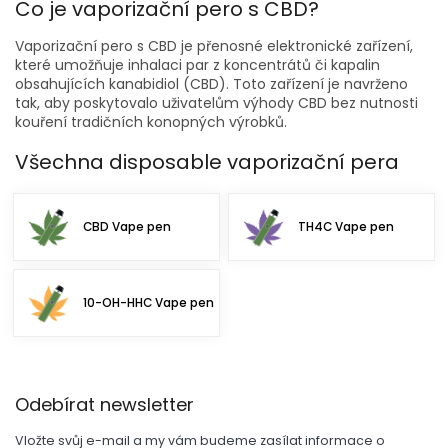
l
Co je vaporizační pero s CBD?
á
d
Vaporizační pero s CBD je přenosné elektronické zařízení,
a
které umožňuje inhalaci par z koncentrátů či kapalin
c
obsahujících kanabidiol (CBD). Toto zařízení je navrženo
í
tak, aby poskytovalo uživatelům výhody CBD bez nutnosti
p
kouření tradičních konopných výrobků.
r
v
Všechna disposable vaporizační pera
k
y
v
CBD Vape pen
TH4C Vape pen
ý
p
i
s
10-OH-HHC Vape pen
u
Z
Odebírat newsletter
á
p
Vložte svůj e-mail a my vám budeme zasílat informace o