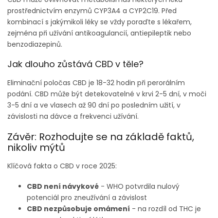
prostřednictvím enzymů CYP3A4 a CYP2C19. Před
kombinací s jakýmikoli léky se vždy poraďte s lékařem,
zejména při užívání antikoagulancií, antiepileptik nebo
benzodiazepinů.
Jak dlouho zůstává CBD v těle?
Eliminační poločas CBD je 18-32 hodin při perorálním
podání. CBD může být detekovatelné v krvi 2-5 dní, v moči
3-5 dní a ve vlasech až 90 dní po posledním užití, v
závislosti na dávce a frekvenci užívání.
Závěr: Rozhodujte se na základě faktů,
nikoliv mýtů
Klíčová fakta o CBD v roce 2025:
CBD není návykové
- WHO potvrdila nulový
potenciál pro zneužívání a závislost
CBD nezpůsobuje omámení
- na rozdíl od THC je