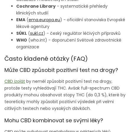
Cochrane Library
- systematické přehledy
klinických studií
EMA
(
ema.europa.eu
) - oficiální stanoviska Evropské
lékové agentury
SÚKL
(
sukl.cz
) - český regulátor léčivých přípravků
WHO
(who.int) - doporučení Světové zdravotnické
organizace
Často kladené otázky (FAQ)
Může CBD způsobit pozitivní test na drogy?
CBD izolát
by neměl způsobit pozitivní test na drogy,
protože testy vyhledávají THC. Avšak full-spectrum CBD
produkty mohou obsahovat stopy THC (do 0,3 %), které by
teoreticky mohly způsobit pozitivní výsledek při velmi
citlivých testech nebo vysokých dávkách.
Mohu CBD kombinovat se svými léky?
CBD může ovlivňovat metabolismus některých léků