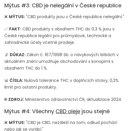
Mýtus #3: CBD je nelegální v České republice
❌
MÝTUS:
"CBD produkty jsou v České republice nelegální."
✅
FAKT:
CBD produkty s obsahem THC do 0,3 % jsou v
České republice legální pro průmyslové, technické a
zahradnické účely včetně prodeje.
🔬
DŮKAZ:
Zákon č. 167/1998 Sb. o návykových látkách v
aktuálním znění umožňuje obchodování s konopiml s
obsahem THC do 1 %.
📊
ČÍSLA:
Nulová tolerance THC v doplňcích stravy, 0,3%
limit pro ostatní produkty.
🌐
ZDROJ:
Ministerstvo zdravotnictví ČR, aktualizace 2024
Mýtus #4: Všechny
CBD oleje
jsou stejné
❌
MÝTUS:
"CBD je CBD, nezáleží na tom, odkud pochází
nebo jak se vyrábí."