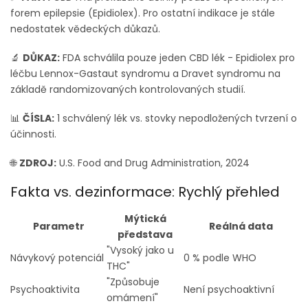
forem epilepsie (Epidiolex). Pro ostatní indikace je stále
nedostatek vědeckých důkazů.
🔬
DŮKAZ:
FDA schválila pouze jeden CBD lék - Epidiolex pro
léčbu Lennox-Gastaut syndromu a Dravet syndromu na
základě randomizovaných kontrolovaných studií.
📊
ČÍSLA:
1 schválený lék vs. stovky nepodložených tvrzení o
účinnosti.
🌐
ZDROJ:
U.S. Food and Drug Administration, 2024
Fakta vs. dezinformace: Rychlý přehled
Mýtická
Parametr
Reálná data
představa
"Vysoký jako u
Návykový potenciál
0 % podle WHO
THC"
"Způsobuje
Psychoaktivita
Není psychoaktivní
omámení"