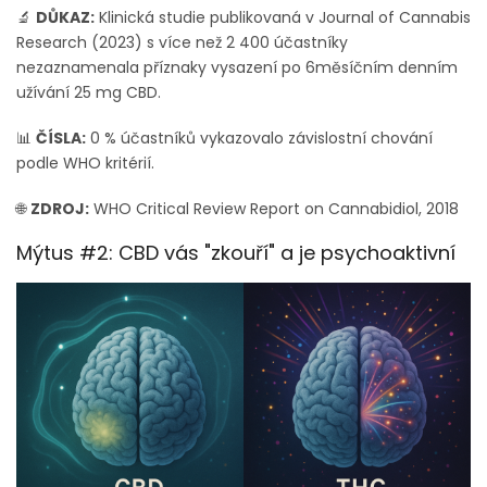
🔬
DŮKAZ:
Klinická studie publikovaná v Journal of Cannabis
Research (2023) s více než 2 400 účastníky
nezaznamenala příznaky vysazení po 6měsíčním denním
užívání 25 mg CBD.
📊
ČÍSLA:
0 % účastníků vykazovalo závislostní chování
podle WHO kritérií.
🌐
ZDROJ:
WHO Critical Review Report on Cannabidiol, 2018
Mýtus #2: CBD vás "zkouří" a je psychoaktivní