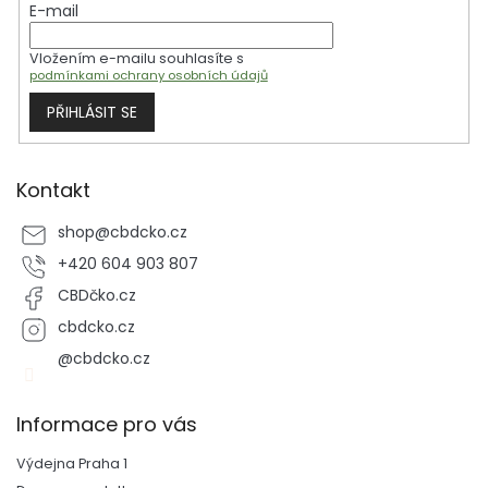
E-mail
í
Vložením e-mailu souhlasíte s
podmínkami ochrany osobních údajů
PŘIHLÁSIT SE
Kontakt
shop
@
cbdcko.cz
+420 604 903 807
CBDčko.cz
cbdcko.cz
@cbdcko.cz
Informace pro vás
Výdejna Praha 1