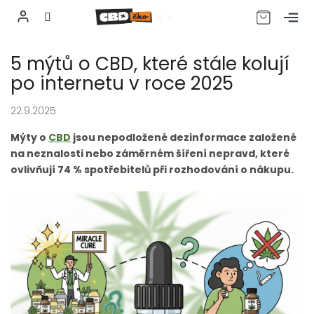
CZK
Přejít
5 mýtů o CBD, které stále kolují
na
obsah
po internetu v roce 2025
22.9.2025
Mýty o
CBD
jsou nepodložené dezinformace založené
na neznalosti nebo záměrném šíření nepravd, které
ovlivňují 74 % spotřebitelů při rozhodování o nákupu.