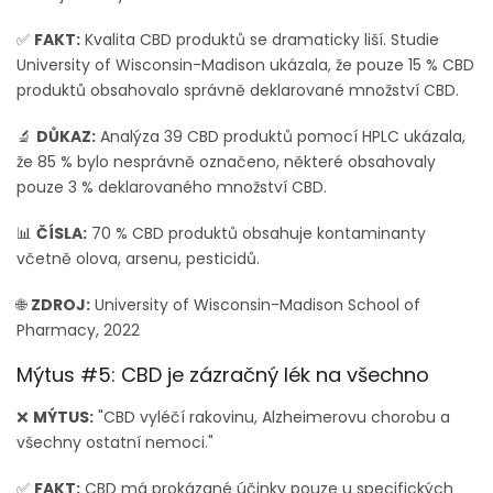
✅
FAKT:
Kvalita CBD produktů se dramaticky liší. Studie
University of Wisconsin-Madison ukázala, že pouze 15 % CBD
produktů obsahovalo správně deklarované množství CBD.
🔬
DŮKAZ:
Analýza 39 CBD produktů pomocí HPLC ukázala,
že 85 % bylo nesprávně označeno, některé obsahovaly
pouze 3 % deklarovaného množství CBD.
📊
ČÍSLA:
70 % CBD produktů obsahuje kontaminanty
včetně olova, arsenu, pesticidů.
🌐
ZDROJ:
University of Wisconsin-Madison School of
Pharmacy, 2022
Mýtus #5: CBD je zázračný lék na všechno
❌
MÝTUS:
"CBD vyléčí rakovinu, Alzheimerovu chorobu a
všechny ostatní nemoci."
✅
FAKT:
CBD má prokázané účinky pouze u specifických