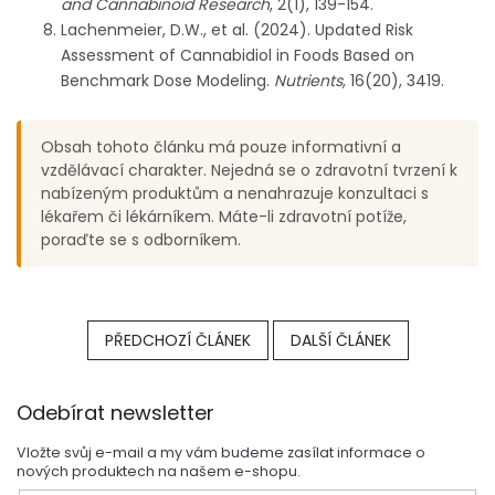
and Cannabinoid Research
, 2(1), 139-154.
Lachenmeier, D.W., et al. (2024). Updated Risk
Assessment of Cannabidiol in Foods Based on
Benchmark Dose Modeling.
Nutrients
, 16(20), 3419.
Obsah tohoto článku má pouze informativní a
vzdělávací charakter. Nejedná se o zdravotní tvrzení k
nabízeným produktům a nenahrazuje konzultaci s
lékařem či lékárníkem. Máte-li zdravotní potíže,
poraďte se s odborníkem.
PŘEDCHOZÍ ČLÁNEK
DALŠÍ ČLÁNEK
Z
Odebírat newsletter
á
p
Vložte svůj e-mail a my vám budeme zasílat informace o
a
nových produktech na našem e-shopu.
t