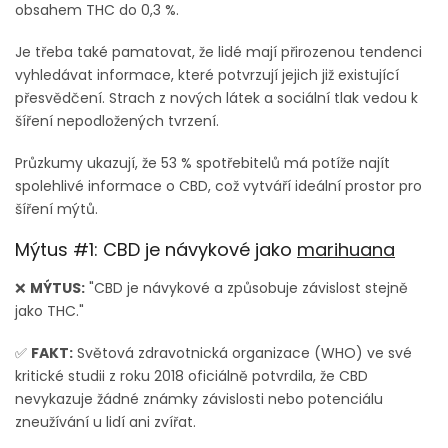
obsahem THC do 0,3 %.
Je třeba také pamatovat, že lidé mají přirozenou tendenci
vyhledávat informace, které potvrzují jejich již existující
přesvědčení. Strach z nových látek a sociální tlak vedou k
šíření nepodložených tvrzení.
Průzkumy ukazují, že 53 % spotřebitelů má potíže najít
spolehlivé informace o CBD, což vytváří ideální prostor pro
šíření mýtů.
Mýtus #1: CBD je návykové jako
marihuana
❌
MÝTUS:
"CBD je návykové a způsobuje závislost stejně
jako THC."
✅
FAKT:
Světová zdravotnická organizace (WHO) ve své
kritické studii z roku 2018 oficiálně potvrdila, že CBD
nevykazuje žádné známky závislosti nebo potenciálu
zneužívání u lidí ani zvířat.