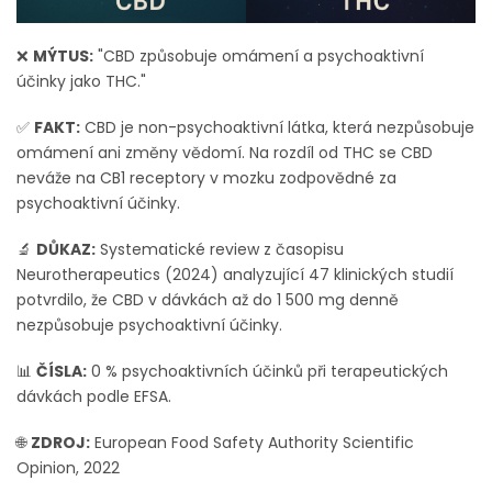
❌
MÝTUS:
"CBD způsobuje omámení a psychoaktivní
účinky jako THC."
✅
FAKT:
CBD je non-psychoaktivní látka, která nezpůsobuje
omámení ani změny vědomí. Na rozdíl od THC se CBD
neváže na CB1 receptory v mozku zodpovědné za
psychoaktivní účinky.
🔬
DŮKAZ:
Systematické review z časopisu
Neurotherapeutics (2024) analyzující 47 klinických studií
potvrdilo, že CBD v dávkách až do 1 500 mg denně
nezpůsobuje psychoaktivní účinky.
📊
ČÍSLA:
0 % psychoaktivních účinků při terapeutických
dávkách podle EFSA.
🌐
ZDROJ:
European Food Safety Authority Scientific
Opinion, 2022