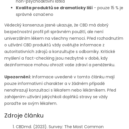
non-psychoaktivní látka
Kvalita produktů se dramaticky liší
- pouze 15 % je
správně označeno
Vědecký konsenzus jasně ukazuje, že CBD má dobrý
bezpečnostní profil při správném použití, ale není
univerzálním lékem na všechny nemoci. Před rozhodnutím
o užívání CBD produktů vždy ověřujte informace z
autoritativních zdrojů a konzultujte s odborníky. Kritické
myšlení a fact-checking jsou nezbytné v době, kdy
dezinformace mohou ohrozit vaše zdraví a peněženku.
Upozornění:
Informace uvedené v tomto článku mají
pouze informativní charakter a v žádném případě
nenahrazují konzultaci s lékařem nebo lékárníkem. Před
zahájením užívání jakýchkoli doplňků stravy se vždy
poraďte se svým lékařem.
Zdroje článku
CBDmd. (2023). Survey: The Most Common