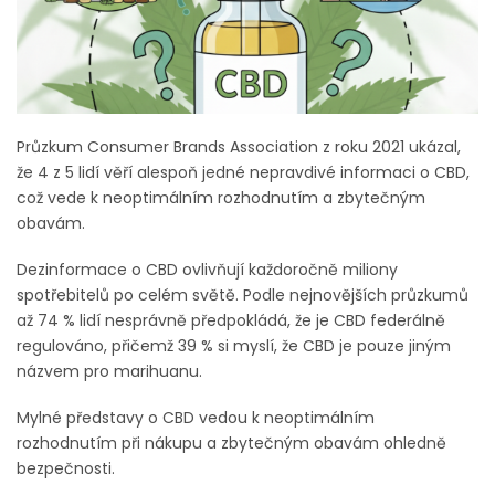
Průzkum Consumer Brands Association z roku 2021 ukázal,
že 4 z 5 lidí věří alespoň jedné nepravdivé informaci o CBD,
což vede k neoptimálním rozhodnutím a zbytečným
obavám.
Dezinformace o CBD ovlivňují každoročně miliony
spotřebitelů po celém světě. Podle nejnovějších průzkumů
až 74 % lidí nesprávně předpokládá, že je CBD federálně
regulováno, přičemž 39 % si myslí, že CBD je pouze jiným
názvem pro marihuanu.
Mylné představy o CBD vedou k neoptimálním
rozhodnutím při nákupu a zbytečným obavám ohledně
bezpečnosti.