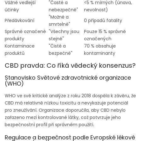
Vážné vedlejší
"Časté a
<5 % mírných (únava,
účinky
nebezpečné"
nevolnost)
"Možné a
Předávkování
0 případů fatality
smrtelné"
Správně označené
"Všechny jsou
Pouze 15 % správně
produkty
stejné"
označených
Kontaminace
"Čisté a
70 % obsahuje
produktů
bezpečné"
kontaminanty
CBD pravda: Co říká vědecký konsenzus?
Stanovisko Světové zdravotnické organizace
(WHO)
WHO ve své kritické analýze z roku 2018 dospěla k závěru, že
CBD má relativně nízkou toxicitu a nevykazuje potenciál
pro zneužívání. Organizace doporučila, aby CBD nebylo
zařazeno mezi kontrolované látky, což potvrzuje jeho
bezpečnostní profil při správném použití.
Regulace a bezpečnost podle Evropské lékové