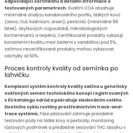
odpovídající certifikátu a detailní informace o
testovaných parametrech.
Kvalitní COA obsahuje
minimálně analýzu kanabinoidního profilu, těžkých kovů
(olovo, rtuť, kadmium, arsen), pesticidů (minimálně 66
látek), zbytkových rozpouštědl, mikrobiologických
kontaminantů a terpénů. Certifikované produkty vykazují
konzistentní kvalitu mezi šaržemi s variabilitou pod 5%,
zatímco necertifikované produkty mohou vykazovat
odchylky až 50%.
Proces kontroly kvality od semínka po
lahvičku
Komplexní systém kontroly kvality začína u geneticky
ověřených semen technického konopí registrovaných
v EU katalogu odrůd a pokračuje sledováním celého
životního cyklu rostliny prostřednictvím track-and-
trace systémů.
Fáze pěstování zahrnuje pravidelné
testování půdy na těžké kovy a pesticidy, monitoring
růstových podmínek a předběžné testování THC obsahu v