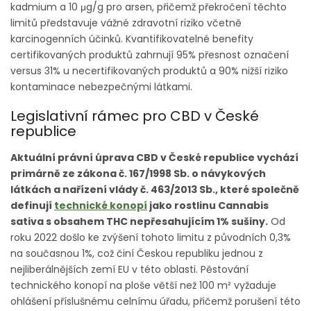
kadmium a 10 μg/g pro arsen, přičemž překročení těchto
limitů představuje vážné zdravotní riziko včetně
karcinogenních účinků. Kvantifikovatelné benefity
certifikovaných produktů zahrnují 95% přesnost označení
versus 31% u necertifikovaných produktů a 90% nižší riziko
kontaminace nebezpečnými látkami.
Legislativní rámec pro CBD v České
republice
Aktuální právní úprava CBD v České republice vychází
primárně ze zákona č. 167/1998 Sb. o návykových
látkách a nařízení vlády č. 463/2013 Sb., které společně
definují
technické konopí
jako rostlinu Cannabis
sativa s obsahem THC nepřesahujícím 1% sušiny.
Od
roku 2022 došlo ke zvýšení tohoto limitu z původních 0,3%
na současnou 1%, což činí Českou republiku jednou z
nejliberálnějších zemí EU v této oblasti. Pěstování
technického konopí na ploše větší než 100 m² vyžaduje
ohlášení příslušnému celnímu úřadu, přičemž porušení této