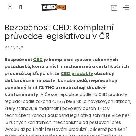
CZK
Přejít
Bezpečnost CBD: Kompletní
na
obsah
průvodce legislativou v ČR
6.10.2025
Bezpečnost
CBD
je komplexní systém zákonných
požadavků, kontrolních mechanismů a certifikačních
procesů zajišťujících, že
CBD produkty
obsahují
deklarované množství kanabinoidů, nepřesahují
povolený limit 1% THC a neobsahují škodlivé
kontaminanty.
V České republice podléhá CBD produkty
regulaci podle zákona č. 167/1998 Sb. o návykových látkách,
který stanovuje maximální povolený obsah THC v
technickém konopí. Současná legislativa zahrnuje více než
15 různých kontrolních mechanismů od pěstování přes
výrobu až po finální testování produktů, přičemž porušení