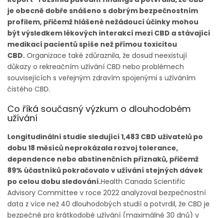
je obecně dobře snášeno s dobrým bezpečnostním
profilem, přičemž hlášené nežádoucí účinky mohou
být výsledkem lékových interakcí mezi CBD a stávající
medikací pacientů spíše než přímou toxicitou
CBD.
Organizace také zdůraznila, že dosud neexistují
důkazy o rekreačním užívání CBD nebo problémech
souvisejících s veřejným zdravím spojenými s užíváním
čistého CBD.
Co říká současný výzkum o dlouhodobém
užívání
Longitudinální studie sledující 1,483 CBD uživatelů po
dobu 18 měsíců neprokázala rozvoj tolerance,
dependence nebo abstinenčních příznaků, přičemž
89% účastníků pokračovalo v užívání stejných dávek
po celou dobu sledování.
Health Canada Scientific
Advisory Committee v roce 2022 analyzoval bezpečnostní
data z více než 40 dlouhodobých studií a potvrdil, že CBD je
bezpečné pro krátkodobé užívání (maximálně 30 dnů) v