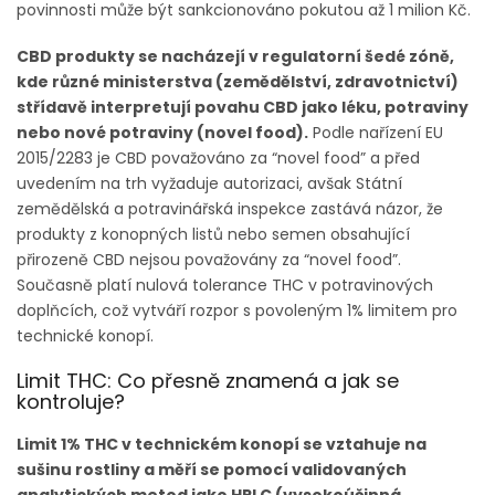
povinnosti může být sankcionováno pokutou až 1 milion Kč.
CBD produkty se nacházejí v regulatorní šedé zóně,
kde různé ministerstva (zemědělství, zdravotnictví)
střídavě interpretují povahu CBD jako léku, potraviny
nebo nové potraviny (novel food).
Podle nařízení EU
2015/2283 je CBD považováno za “novel food” a před
uvedením na trh vyžaduje autorizaci, avšak Státní
zemědělská a potravinářská inspekce zastává názor, že
produkty z konopných listů nebo semen obsahující
přirozeně CBD nejsou považovány za “novel food”.
Současně platí nulová tolerance THC v potravinových
doplňcích, což vytváří rozpor s povoleným 1% limitem pro
technické konopí.
Limit THC: Co přesně znamená a jak se
kontroluje?
Limit 1% THC v technickém konopí se vztahuje na
sušinu rostliny a měří se pomocí validovaných