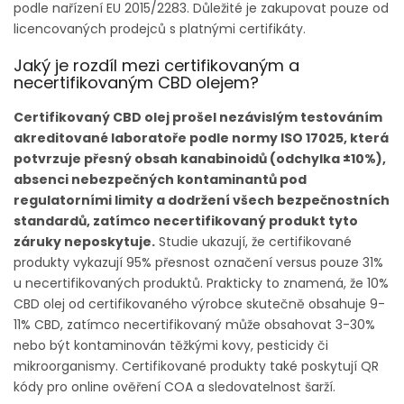
podle nařízení EU 2015/2283. Důležité je zakupovat pouze od
licencovaných prodejců s platnými certifikáty.
Jaký je rozdíl mezi certifikovaným a
necertifikovaným CBD olejem?
Certifikovaný CBD olej prošel nezávislým testováním
akreditované laboratoře podle normy ISO 17025, která
potvrzuje přesný obsah kanabinoidů (odchylka ±10%),
absenci nebezpečných kontaminantů pod
regulatorními limity a dodržení všech bezpečnostních
standardů, zatímco necertifikovaný produkt tyto
záruky neposkytuje.
Studie ukazují, že certifikované
produkty vykazují 95% přesnost označení versus pouze 31%
u necertifikovaných produktů. Prakticky to znamená, že 10%
CBD olej od certifikovaného výrobce skutečně obsahuje 9-
11% CBD, zatímco necertifikovaný může obsahovat 3-30%
nebo být kontaminován těžkými kovy, pesticidy či
mikroorganismy. Certifikované produkty také poskytují QR
kódy pro online ověření COA a sledovatelnost šarží.