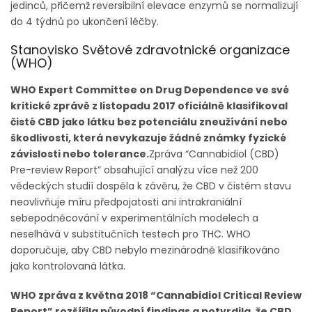
jedinců, přičemž reversibilní elevace enzymů se normalizují
do 4 týdnů po ukončení léčby.
Stanovisko Světové zdravotnické organizace
(WHO)
WHO Expert Committee on Drug Dependence ve své
kritické zprávě z listopadu 2017 oficiálně klasifikoval
čisté CBD jako látku bez potenciálu zneužívání nebo
škodlivosti, která nevykazuje žádné známky fyzické
závislosti nebo tolerance.
Zpráva “Cannabidiol (CBD)
Pre-review Report” obsahující analýzu více než 200
vědeckých studií dospěla k závěru, že CBD v čistém stavu
neovlivňuje míru předpojatosti ani intrakraniální
sebepodněcování v experimentálních modelech a
neselhává v substitučních testech pro THC. WHO
doporučuje, aby CBD nebylo mezinárodně klasifikováno
jako kontrolovaná látka.
WHO zpráva z května 2018 “Cannabidiol Critical Review
Report” rozšířila původní findings a potvrdila, že CBD