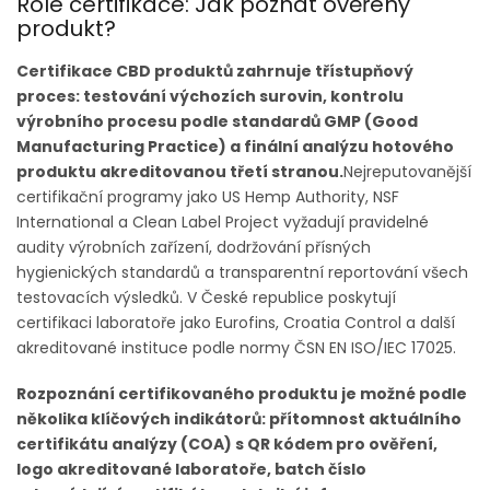
Role certifikace: Jak poznat ověřený
produkt?
Certifikace CBD produktů zahrnuje třístupňový
proces: testování výchozích surovin, kontrolu
výrobního procesu podle standardů GMP (Good
Manufacturing Practice) a finální analýzu hotového
produktu akreditovanou třetí stranou.
Nejreputovanější
certifikační programy jako US Hemp Authority, NSF
International a Clean Label Project vyžadují pravidelné
audity výrobních zařízení, dodržování přísných
hygienických standardů a transparentní reportování všech
testovacích výsledků. V České republice poskytují
certifikaci laboratoře jako Eurofins, Croatia Control a další
akreditované instituce podle normy ČSN EN ISO/IEC 17025.
Rozpoznání certifikovaného produktu je možné podle
několika klíčových indikátorů: přítomnost aktuálního
certifikátu analýzy (COA) s QR kódem pro ověření,
logo akreditované laboratoře, batch číslo