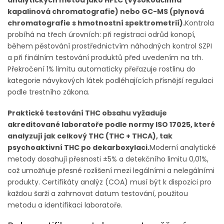
analytických metod jako HPLC (vysokoúčinná
kapalinová chromatografie) nebo GC-MS (plynová
chromatografie s hmotnostní spektrometrií).
Kontrola
probíhá na třech úrovních: při registraci odrůd konopí,
během pěstování prostřednictvím náhodných kontrol SZPI
a při finálním testování produktů před uvedením na trh.
Překročení 1% limitu automaticky přeřazuje rostlinu do
kategorie návykových látek podléhajících přísnější regulaci
podle trestního zákona.
Praktické testování THC obsahu vyžaduje
akreditované laboratoře podle normy ISO 17025, které
analyzují jak celkový THC (THC + THCA), tak
psychoaktivní THC po dekarboxylaci.
Moderní analytické
metody dosahují přesnosti ±5% a detekčního limitu 0,01%,
což umožňuje přesné rozlišení mezi legálními a nelegálními
produkty. Certifikáty analýz (COA) musí být k dispozici pro
každou šarži a zahrnovat datum testování, použitou
metodu a identifikaci laboratoře.