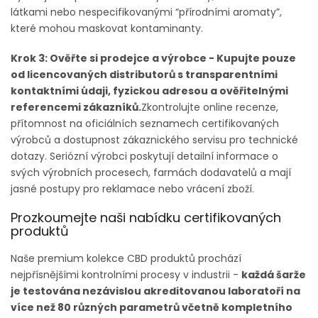
látkami nebo nespecifikovanými “přírodními aromaty”,
které mohou maskovat kontaminanty.
Krok 3: Ověřte si prodejce a výrobce - Kupujte pouze
od licencovaných distributorů s transparentními
kontaktními údaji, fyzickou adresou a ověřitelnými
referencemi zákazníků.
Zkontrolujte online recenze,
přítomnost na oficiálních seznamech certifikovaných
výrobců a dostupnost zákaznického servisu pro technické
dotazy. Seriózní výrobci poskytují detailní informace o
svých výrobních procesech, farmách dodavatelů a mají
jasné postupy pro reklamace nebo vrácení zboží.
Prozkoumejte naši nabídku certifikovaných
produktů
Naše premium kolekce CBD produktů prochází
nejpřísnějšími kontrolními procesy v industrii -
každá šarže
je testována nezávislou akreditovanou laboratoří na
více než 80 různých parametrů včetně kompletního