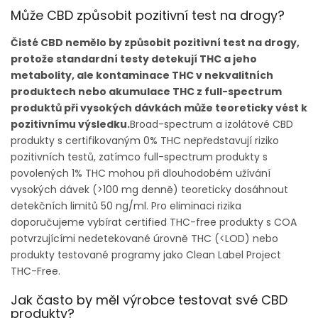
Může CBD způsobit pozitivní test na drogy?
Čisté CBD nemělo by způsobit pozitivní test na drogy,
protože standardní testy detekují THC a jeho
metabolity, ale kontaminace THC v nekvalitních
produktech nebo akumulace THC z full-spectrum
produktů při vysokých dávkách může teoreticky vést k
pozitivnímu výsledku.
Broad-spectrum a izolátové CBD
produkty s certifikovaným 0% THC nepředstavují riziko
pozitivních testů, zatímco full-spectrum produkty s
povolených 1% THC mohou při dlouhodobém užívání
vysokých dávek (>100 mg denně) teoreticky dosáhnout
detekčních limitů 50 ng/ml. Pro eliminaci rizika
doporučujeme vybírat certified THC-free produkty s COA
potvrzujícími nedetekované úrovně THC (<LOD) nebo
produkty testované programy jako Clean Label Project
THC-Free.
Jak často by měl výrobce testovat své CBD
produkty?