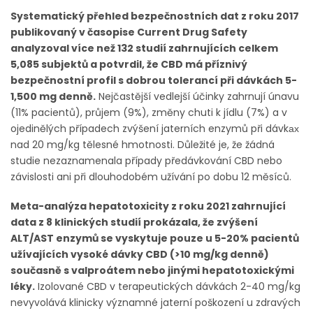
Systematický přehled bezpečnostních dat z roku 2017
publikovaný v časopise Current Drug Safety
analyzoval více než 132 studií zahrnujících celkem
5,085 subjektů a potvrdil, že CBD má příznivý
bezpečnostní profil s dobrou tolerancí při dávkách 5-
1,500 mg denně.
Nejčastější vedlejší účinky zahrnují únavu
(11% pacientů), průjem (9%), změny chuti k jídlu (7%) a v
ojedinělých případech zvýšení jaterních enzymů při dávkах
nad 20 mg/kg tělesné hmotnosti. Důležité je, že žádná
studie nezaznamenala případy předávkování CBD nebo
závislosti ani při dlouhodobém užívání po dobu 12 měsíců.
Meta-analýza hepatotoxicity z roku 2021 zahrnující
data z 8 klinických studií prokázala, že zvýšení
ALT/AST enzymů se vyskytuje pouze u 5-20% pacientů
užívajících vysoké dávky CBD (>10 mg/kg denně)
současně s valproátem nebo jinými hepatotoxickými
léky.
Izolované CBD v terapeutických dávkách 2-40 mg/kg
nevyvolává klinicky významné jaterní poškození u zdravých