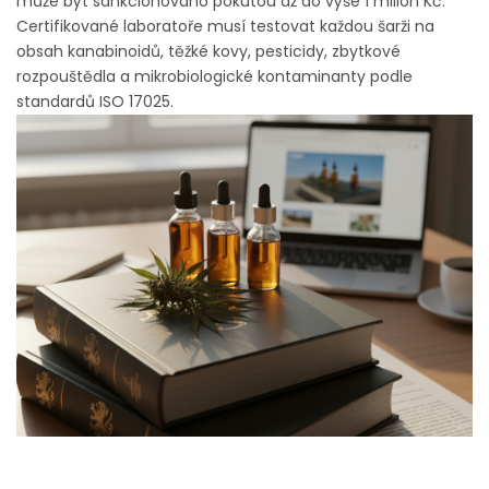
může být sankcionováno pokutou až do výše 1 milion Kč.
Certifikované laboratoře musí testovat každou šarži na
obsah kanabinoidů, těžké kovy, pesticidy, zbytkové
rozpouštědla a mikrobiologické kontaminanty podle
standardů ISO 17025.