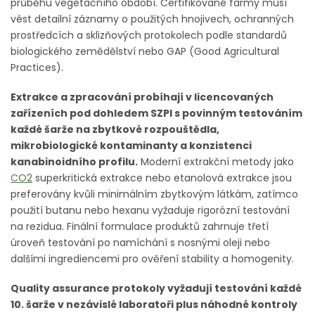
průběhu vegetačního období. Certifikované farmy musí
vést detailní záznamy o použitých hnojivech, ochranných
prostředcích a sklizňových protokolech podle standardů
biologického zemědělství nebo GAP (Good Agricultural
Practices).
Extrakce a zpracování probíhají v licencovaných
zařízeních pod dohledem SZPI s povinným testováním
každé šarže na zbytkové rozpouštědla,
mikrobiologické kontaminanty a konzistenci
kanabinoidního profilu.
Moderní extrakční metody jako
CO2
superkritická extrakce nebo etanolová extrakce jsou
preferovány kvůli minimálním zbytkovým látkám, zatímco
použití butanu nebo hexanu vyžaduje rigorózní testování
na rezidua. Finální formulace produktů zahrnuje třetí
úroveň testování po namíchání s nosnými oleji nebo
dalšími ingrediencemi pro ověření stability a homogenity.
Quality assurance protokoly vyžadují testování každé
10. šarže v nezávislé laboratoři plus náhodné kontroly