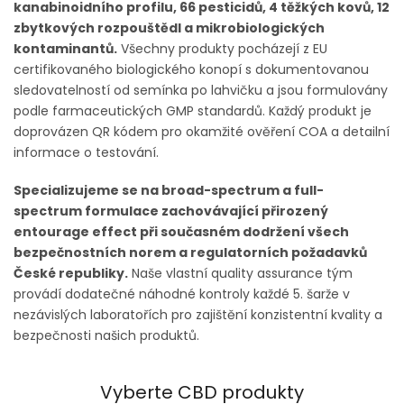
kanabinoidního profilu, 66 pesticidů, 4 těžkých kovů, 12
zbytkových rozpouštědl a mikrobiologických
kontaminantů.
Všechny produkty pocházejí z EU
certifikovaného biologického konopí s dokumentovanou
sledovatelností od semínka po lahvičku a jsou formulovány
podle farmaceutických GMP standardů. Každý produkt je
doprovázen QR kódem pro okamžité ověření COA a detailní
informace o testování.
Specializujeme se na broad-spectrum a full-
spectrum formulace zachovávající přirozený
entourage effect při současném dodržení všech
bezpečnostních norem a regulatorních požadavků
České republiky.
Naše vlastní quality assurance tým
provádí dodatečné náhodné kontroly každé 5. šarže v
nezávislých laboratořích pro zajištění konzistentní kvality a
bezpečnosti našich produktů.
Vyberte CBD produkty