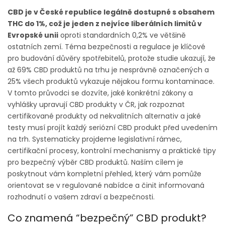
CBD je v České republice legálně dostupné s obsahem
THC do 1%, což je jeden z nejvíce liberálních limitů v
Evropské unii
oproti standardních 0,2% ve většině
ostatních zemí. Téma bezpečnosti a regulace je klíčové
pro budování důvěry spotřebitelů, protože studie ukazují, že
až 69% CBD produktů na trhu je nesprávně označených a
25% všech produktů vykazuje nějakou formu kontaminace.
V tomto průvodci se dozvíte, jaké konkrétní zákony a
vyhlášky upravují CBD produkty v ČR, jak rozpoznat
certifikované produkty od nekvalitních alternativ a jaké
testy musí projít každý seriózní CBD produkt před uvedením
na trh. Systematicky projdeme legislativní rámec,
certifikační procesy, kontrolní mechanismy a praktické tipy
pro bezpečný výběr CBD produktů. Naším cílem je
poskytnout vám kompletní přehled, který vám pomůže
orientovat se v regulované nabídce a činit informovaná
rozhodnutí o vašem zdraví a bezpečnosti.
Co znamená “bezpečný” CBD produkt?