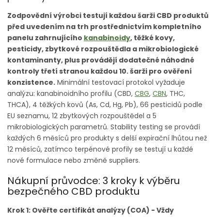
Zodpovědní výrobci testují každou šarži CBD produktů
před uvedením na trh prostřednictvím kompletního
panelu zahrnujícího
kanabinoidy
, těžké kovy,
pesticidy, zbytkové rozpouštědla a mikrobiologické
kontaminanty, plus provádějí dodatečné náhodné
kontroly třetí stranou každou 10. šarži pro ověření
konzistence.
Minimální testovací protokol vyžaduje
analýzu: kanabinoidního profilu (CBD,
CBG
,
CBN
, THC,
THCA), 4 těžkých kovů (As, Cd, Hg, Pb), 66 pesticidů podle
EU seznamu, 12 zbytkových rozpouštědel a 5
mikrobiologických parametrů. Stability testing se provádí
každých 6 měsíců pro produkty s delší expirační lhůtou než
12 měsíců, zatímco terpénové profily se testují u každé
nové formulace nebo změně suppliers.
Nákupní průvodce: 3 kroky k výběru
bezpečného CBD produktu
Krok 1: Ověřte certifikát analýzy (COA) - Vždy