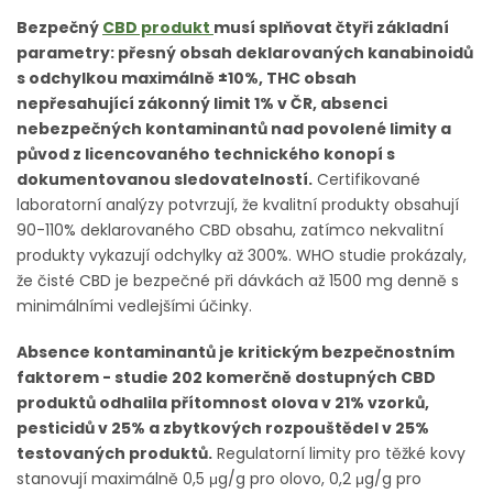
Bezpečný
CBD produkt
musí splňovat čtyři základní
parametry: přesný obsah deklarovaných kanabinoidů
s odchylkou maximálně ±10%, THC obsah
nepřesahující zákonný limit 1% v ČR, absenci
nebezpečných kontaminantů nad povolené limity a
původ z licencovaného technického konopí s
dokumentovanou sledovatelností.
Certifikované
laboratorní analýzy potvrzují, že kvalitní produkty obsahují
90-110% deklarovaného CBD obsahu, zatímco nekvalitní
produkty vykazují odchylky až 300%. WHO studie prokázaly,
že čisté CBD je bezpečné při dávkách až 1500 mg denně s
minimálními vedlejšími účinky.
Absence kontaminantů je kritickým bezpečnostním
faktorem - studie 202 komerčně dostupných CBD
produktů odhalila přítomnost olova v 21% vzorků,
pesticidů v 25% a zbytkových rozpouštědel v 25%
testovaných produktů.
Regulatorní limity pro těžké kovy
stanovují maximálně 0,5 μg/g pro olovo, 0,2 μg/g pro