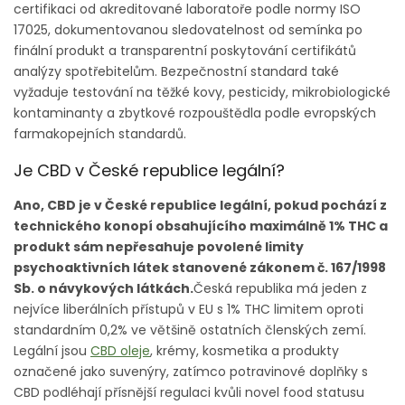
certifikaci od akreditované laboratoře podle normy ISO
17025, dokumentovanou sledovatelnost od semínka po
finální produkt a transparentní poskytování certifikátů
analýzy spotřebitelům. Bezpečnostní standard také
vyžaduje testování na těžké kovy, pesticidy, mikrobiologické
kontaminanty a zbytkové rozpouštědla podle evropských
farmakopejních standardů.
Je CBD v České republice legální?
Ano, CBD je v České republice legální, pokud pochází z
technického konopí obsahujícího maximálně 1% THC a
produkt sám nepřesahuje povolené limity
psychoaktivních látek stanovené zákonem č. 167/1998
Sb. o návykových látkách.
Česká republika má jeden z
nejvíce liberálních přístupů v EU s 1% THC limitem oproti
standardním 0,2% ve většině ostatních členských zemí.
Legální jsou
CBD oleje
, krémy, kosmetika a produkty
označené jako suvenýry, zatímco potravinové doplňky s
CBD podléhají přísnější regulaci kvůli novel food statusu