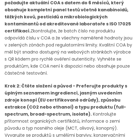
požadujte aktuální COA s datem do 6 měsíců, který
obsahuje kompletní panel testů včetně kanabinoidů,
těžkých kovů, pesticidů a mikrobiologických
kontaminantů od akreditované laboratoře s ISO 17025
certifikací.
Zkontrolujte, že batch číslo na produktu
odpovídá číslu v COA a že všechny naměřené hodnoty jsou
v zelených zónách pod regulatorními limity. Kvalitní COA by
měl být snadno dostupný na webových stránkách výrobce
s QR kódem pro rychlé ověření autenticity. Vyhněte se
produktům, kde COA není k dispozici nebo obsahuje pouze
částečné testování.
Krok 2: Čtěte složení a původ - Preferujte produkty s
úplným seznamem ingrediencí, jasným uvedením
zdroje konopí (EU certifikované odrůdy), způsobu
extrakce (CO2 nebo ethanol) a typu produktu (full-
spectrum, broad-spectrum, isolate).
Kontrolujte
přítomnost organických certifikátů, informace o zemi
původu a typ nosného oleje (MCT, olivový, konopný).
Vyvarujte se produktů s umělými barvivy, konzervačními