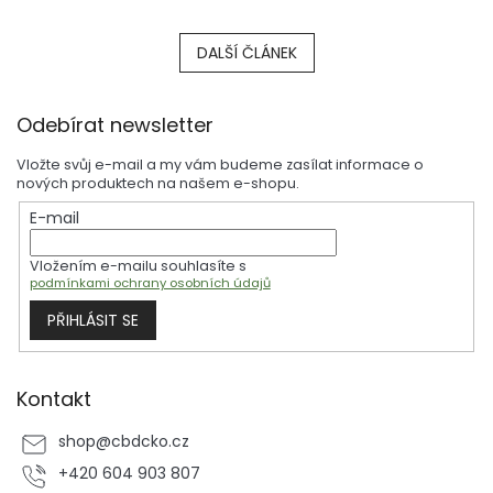
DALŠÍ ČLÁNEK
Z
Odebírat newsletter
á
p
Vložte svůj e-mail a my vám budeme zasílat informace o
a
nových produktech na našem e-shopu.
t
E-mail
í
Vložením e-mailu souhlasíte s
podmínkami ochrany osobních údajů
PŘIHLÁSIT SE
Kontakt
shop
@
cbdcko.cz
+420 604 903 807