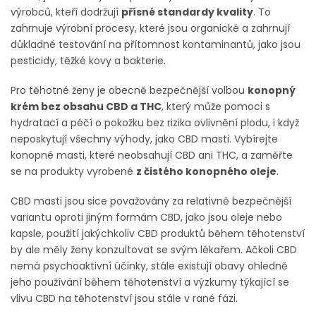
výrobců, kteří dodržují
přísné standardy kvality
. To
zahrnuje výrobní procesy, které jsou organické a zahrnují
důkladné testování na přítomnost kontaminantů, jako jsou
pesticidy, těžké kovy a bakterie.
Pro těhotné ženy je obecně bezpečnější volbou
konopný
krém bez obsahu CBD a THC
, který může pomoci s
hydratací a péčí o pokožku bez rizika ovlivnění plodu, i když
neposkytují všechny výhody, jako CBD masti. Vybírejte
konopné masti, které neobsahují CBD ani THC, a zaměřte
se na produkty vyrobené
z čistého konopného oleje
.
CBD masti jsou sice považovány za relativně bezpečnější
variantu oproti jiným formám CBD, jako jsou oleje nebo
kapsle, použití jakýchkoliv CBD produktů během těhotenství
by ale měly ženy konzultovat se svým lékařem. Ačkoli CBD
nemá psychoaktivní účinky, stále existují obavy ohledně
jeho používání během těhotenství a výzkumy týkající se
vlivu CBD na těhotenství jsou stále v rané fázi.