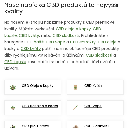
Naše nabídka CBD produktů té nejvyšší
kvality
Na našem e-shopu nabízíme produkty s CBD prémiové
kvality. Můžete vyzkoušet
CBD oleje a kapky
,
CBD
kapsle
,
CBD květy
, nebo
CBD sladkosti
. Prohlédněte si
kategorie CBD
hašiš
,
CBD vape
a
CBD extrakty
.
CBD oleje
a
kapky a
CBD květy
patří mezi nejoblíbenější CBD produkty
díky rychlejšímu vstřebávání a účinkům.
CBD sladkosti
a
CBD kapsle
zase nabízí snadné a pohodlné dávkování a
užívání.
CBD Oleje a Kapky
CBD Květy
CBD Hashish a Rocks
CBD Vape
CBD pro zvířata
CBD Sladkosti