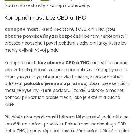
jsou o tyto extrakty z konopí obohaceny.
Konopná mast bez CBD a THC
Konopné masti
, která neobsahují CBD ani THC, jsou
obecně považovány za bezpečné
i během těhotenství,
protože neobsahují psychoaktivní složky ani látky, které by
mohly ovlivnit vývoj plodu.
Konopné masti
bez obsahu CBD a THC
mají stále mnoho
zdravotních přínosů, zejména pro pokožku. Konopný olej je
známý svými hydratačními vlastnostmi, které pomáhají
udržovat
pokožku jemnou a pružnou
, obsahuje esenciální
mastné kyseliny, které podporují zdraví pokožky a mohou
pomoci při kožních problémech, jako je ekzém a suchá
kůže.
Při výběru konopné masti během těhotenství je důležité se
zaměřit na složení produktu. Pokud mast neobsahuje CBD
nebo THC, je pravděpodobnost nežádoucích účinků na plod