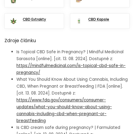
CBD Extrakty
CBD Kapsle
Zdroje článku
Is Topical CBD Safe in Pregnancy? | Mindful Medicinal
Sarasota [online]. [cit. 13. 08. 2024]. Dostupné z:
https://mindfulmedicinal.com/is-topical-cbd-safe-in-
pregnancy/
What You Should Know About Using Cannabis, Including
CBD, When Pregnant or Breastfeeding | FDA [online].
[cit. 13. 08. 2024]. Dostupné z:
https://www.fda.gov/consumers/consumer-
updates/what-you-should-know-about-using-
cannabis-including-cbd-when-pregnant-or-
breastfeeding
Is CBD cream safe during pregnancy? | Farmulated