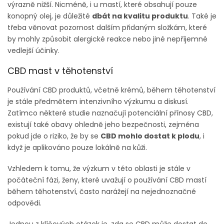
výrazně nižší. Nicméně, i u mastí, které obsahují pouze
konopný olej, je důležité
dbát na kvalitu produktu
. Také je
třeba věnovat pozornost dalším přidaným složkám, které
by mohly způsobit alergické reakce nebo jiné nepříjemné
vedlejší účinky.
CBD mast v těhotenství
Používání CBD produktů, včetně krémů, během těhotenství
je stále předmětem intenzivního výzkumu a diskusí.
Zatímco některé studie naznačují potenciální přínosy CBD,
existují také obavy ohledně jeho bezpečnosti, zejména
pokud jde o riziko, že by se
CBD mohlo dostat k plodu
, i
když je aplikováno pouze lokálně na kůži.
Vzhledem k tomu, že výzkum v této oblasti je stále v
počáteční fázi, ženy, které uvažují o používání CBD mastí
během těhotenství, často narážejí na nejednoznačné
odpovědi.