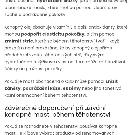
často obsahují
hydratační složky
, jako jsou kokosový olej
a bambucké máslo, které mohou pomoci zlepšit stav
suché a podrážděné pokožky.
Konopný olej obsahuje vitamín E a další antioxidanty, které
mohou
podpořit elasticitu pokožky
, a tím pomoci
zmírnit strie
, které se během těhotenství tvoří. I když
prozatím není prokázáno, že by konopný olej přímo
předcházel vzniku těhotenských strií, díky svým
hydratačním a výživným vlastnostem může mít pozitivní
účinky na pružnost pokožky.
Pokud je mast obohacena o CBD může pomoci
snížit
záněty, podráždění kůže, ekzémy
nebo jiná zánětlivá
kožní onemocnění během těhotenství​.
Závěrečné doporučení při užívání
konopné masti během těhotenství
Pokud se rozhodnete v těhotenství používat konopné
masti, je klíčové vybírat produkty od renomovaných