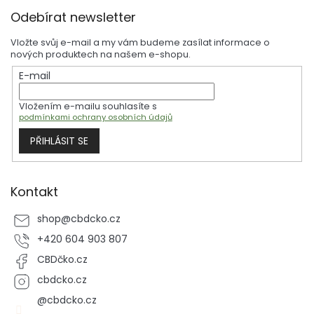
Z
Odebírat newsletter
á
p
Vložte svůj e-mail a my vám budeme zasílat informace o
a
nových produktech na našem e-shopu.
t
E-mail
í
Vložením e-mailu souhlasíte s
podmínkami ochrany osobních údajů
PŘIHLÁSIT SE
Kontakt
shop
@
cbdcko.cz
+420 604 903 807
CBDčko.cz
cbdcko.cz
@cbdcko.cz