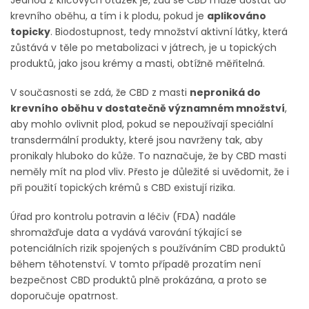
Jednou z klíčových otázek je, zda se CBD může dostat do
krevního oběhu, a tím i k plodu, pokud je
aplikováno
topicky
. Biodostupnost, tedy množství aktivní látky, která
zůstává v těle po metabolizaci v játrech, je u topických
produktů, jako jsou krémy a masti, obtížně měřitelná.
V současnosti se zdá, že CBD z masti
neproniká do
krevního oběhu v dostatečně významném množství
,
aby mohlo ovlivnit plod, pokud se nepoužívají speciální
transdermální produkty, které jsou navrženy tak, aby
pronikaly hluboko do kůže. To naznačuje, že by CBD masti
neměly mít na plod vliv. Přesto je důležité si uvědomit, že i
při použití topických krémů s CBD existují rizika.
Úřad pro kontrolu potravin a léčiv (FDA) nadále
shromažďuje data a vydává varování týkající se
potenciálních rizik spojených s používáním CBD produktů
během těhotenství. V tomto případě prozatím není
bezpečnost CBD produktů plně prokázána, a proto se
doporučuje opatrnost.