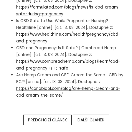
[online]. [cit. 13. 08. 2024]. Dostupné z:
https://farmulated.com/blogs/news/is-cbd-cream-
safe-during-pregnancy
Is CBD Safe to Use While Pregnant or Nursing? |
Healthline [online]. [cit. 13. 08. 2024]. Dostupné z:
https://www.healthline.com/health/pregnancy/cbd-
and-pregnancy
CBD and Pregnancy: Is It Safe? | Cornbread Hemp
[online]. [cit. 13. 08. 2024]. Dostupné z:
https://www.cornbreadhemp.com/blogs/learn/cbd-
and-pregnancy-is-it-safe
Are Hemp Cream and CBD Cream the Same | CBD by
BC™ [online]. [cit. 13. 08. 2024]. Dostupné z:
https://canabidol.com/blog/are-hemp-cream-and-
cbd-cream-the-same/
PŘEDCHOZÍ ČLÁNEK
DALŠÍ ČLÁNEK