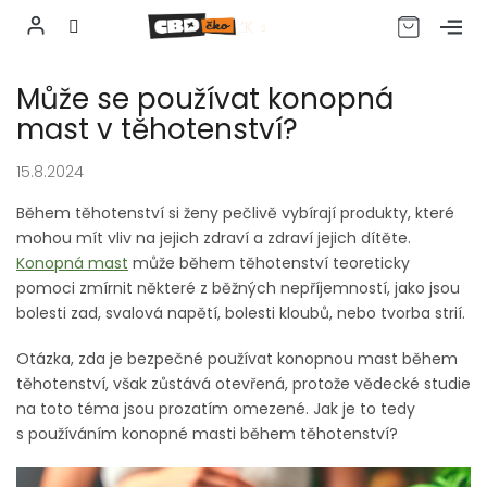
CZK
Přejít
Může se používat konopná
na
obsah
mast v těhotenství?
15.8.2024
Během těhotenství si ženy pečlivě vybírají produkty, které
mohou mít vliv na jejich zdraví a zdraví jejich dítěte.
Konopná mast
může během těhotenství teoreticky
pomoci zmírnit některé z běžných nepříjemností, jako jsou
bolesti zad, svalová napětí, bolesti kloubů, nebo tvorba strií.
Otázka, zda je bezpečné používat konopnou mast během
těhotenství, však zůstává otevřená, protože vědecké studie
na toto téma jsou prozatím omezené. Jak je to tedy
s používáním konopné masti během těhotenství?