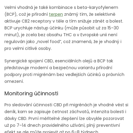
Velmi vhodná je také kombinace s beta-karyofylenem
(BCP), což je přírodní
terpen
známý tím, že selektivně
aktivuje CB2 receptory v těle a tím snižuje zánět a bolest.
BCP urychluje nástup účinku (může působit už za 15–30
minut), je zcela bez obsahu THC a v Evropské unii není
regulován jako „novel food“, což znamená, že je vhodný i
pro velmi citlivé osoby.
Synergické spojení CBD, esenciálních olejů a BCP tak
představuje moderní a bezpečnou variantu přírodní
podpory proti migrénám bez vedlejších účinků a právních
omezení.
Monitoring účinnosti
Pro sledování účinnosti CBD při migrénách je vhodné vést si
deník, kam se zapisuje četnost záchvatů, intenzita bolesti i
dávky CBD. První měřitelné zlepšení lze obvykle pozorovat
už po 7–14 dnech pravidelného užívání, plný preventivní
efekt se ale může projevit až po 6–8 týdnech.