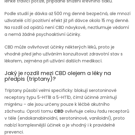
lehké trávicí potíže, případně snížení krevního tlaku.
Podle studií je dávka až 500 mg denně bezpečná, ale mnozí
uživatelé cítí pozitivní efekt již při dávce okolo 15 mg denně.
Na rozdíl od opiátů není CBD návykové, neztlumuje vědomí
a nemá žádné psychoaktivní účinky.
CBD může ovlivňovat účinky některých léků, proto je
vhodné před jeho užíváním konzultovat zdravotní stav s
lékařem, zejména při užívání dalších medikací.
Jaký je rozdíl mezi CBD olejem a léky na
předpis (triptany)?
Triptany působí velmi specificky: blokují serotoninové
receptory typu 5-HT1B a 5-HT1D, čímž účinně zmírňují
migrénu – ale jsou určeny pouze k léčbě akutního
záchvatu. Oproti tomu
CBD
ovlivňuje celou řadu receptorů
v těle (endokanabinoidní, serotoninové, vaniloidní), proto
nabízí komplexnější účinek a je vhodný i k pravidelné
prevenci.