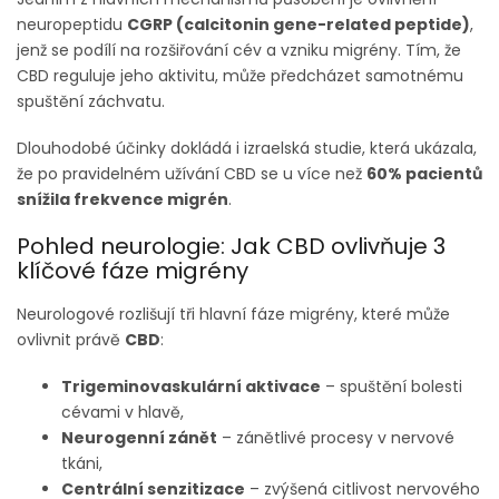
neuropeptidu
CGRP (calcitonin gene-related peptide)
,
jenž se podílí na rozšiřování cév a vzniku migrény. Tím, že
CBD reguluje jeho aktivitu, může předcházet samotnému
spuštění záchvatu.
Dlouhodobé účinky dokládá i izraelská studie, která ukázala,
že po pravidelném užívání CBD se u více než
60% pacientů
snížila frekvence migrén
.
Pohled neurologie: Jak CBD ovlivňuje 3
klíčové fáze migrény
Neurologové rozlišují tři hlavní fáze migrény, které může
ovlivnit právě
CBD
:
Trigeminovaskulární aktivace
– spuštění bolesti
cévami v hlavě,
Neurogenní zánět
– zánětlivé procesy v nervové
tkáni,
Centrální senzitizace
– zvýšená citlivost nervového