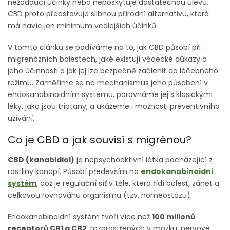
nežádoucí účinky nebo neposkytuje dostatečnou úlevu.
CBD proto představuje slibnou přírodní alternativu, která
má navíc jen minimum vedlejších účinků.
V tomto článku se podíváme na to, jak CBD působí při
migrenózních bolestech, jaké existují vědecké důkazy o
jeho účinnosti a jak jej lze bezpečně začlenit do léčebného
režimu. Zaměříme se na mechanismus jeho působení v
endokanabinoidním systému, porovnáme jej s klasickými
léky, jako jsou triptany, a ukážeme i možnosti preventivního
užívání.
Co je CBD a jak souvisí s migrénou?
CBD (kanabidiol)
je nepsychoaktivní látka pocházející z
rostliny konopí. Působí především na
endokanabinoidní
systém
, což je regulační síť v těle, která řídí bolest, zánět a
celkovou rovnováhu organismu (tzv. homeostázu).
Endokanabinoidní systém tvoří více než
100 milionů
receptorů CB1 a CB2
, rozprostřených v mozku, nervové