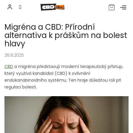
CZK
Přejít
Migréna a CBD: Přírodní
na
obsah
alternativa k práškům na bolest
hlavy
26.8.2025
CBD
a migréna představují moderní terapeutický přístup,
který využívá kanabidiol (CBD) k ovlivnění
endokanabinoidního systému. Ten hraje důležitou roli při
regulaci bolesti.