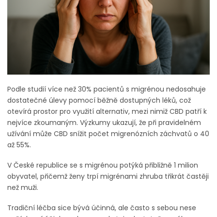
Podle studií více než 30% pacientů s migrénou nedosahuje
dostatečné úlevy pomocí běžně dostupných léků, což
otevírá prostor pro využití alternativ, mezi nimiž CBD patří k
nejvíce zkoumaným. Výzkumy ukazují, že při pravidelném
užívání může CBD snížit počet migrenózních záchvatů o 40
až 55%.
V České republice se s migrénou potýká přibližně 1 milion
obyvatel, přičemž ženy trpí migrénami zhruba třikrát častěji
než muži.
Tradiční léčba sice bývá účinná, ale často s sebou nese