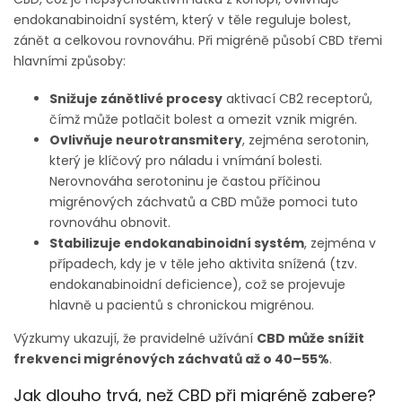
endokanabinoidní systém, který v těle reguluje bolest,
zánět a celkovou rovnováhu. Při migréně působí CBD třemi
hlavními způsoby:
Snižuje zánětlivé procesy
aktivací CB2 receptorů,
čímž může potlačit bolest a omezit vznik migrén.
Ovlivňuje neurotransmitery
, zejména serotonin,
který je klíčový pro náladu i vnímání bolesti.
Nerovnováha serotoninu je častou příčinou
migrénových záchvatů a CBD může pomoci tuto
rovnováhu obnovit.
Stabilizuje endokanabinoidní systém
, zejména v
případech, kdy je v těle jeho aktivita snížená (tzv.
endokanabinoidní deficience), což se projevuje
hlavně u pacientů s chronickou migrénou.
Výzkumy ukazují, že pravidelné užívání
CBD může snížit
frekvenci migrénových záchvatů až o 40–55%
.
Jak dlouho trvá, než CBD při migréně zabere?