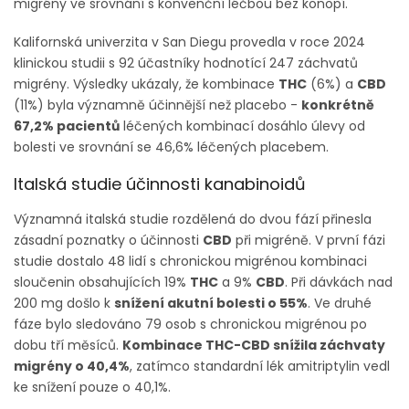
migrény ve srovnání s konvenční léčbou bez konopí.
Kalifornská univerzita v San Diegu provedla v roce 2024
klinickou studii s 92 účastníky hodnotící 247 záchvatů
migrény. Výsledky ukázaly, že kombinace
THC
(6%) a
CBD
(11%) byla významně účinnější než placebo -
konkrétně
67,2% pacientů
léčených kombinací dosáhlo úlevy od
bolesti ve srovnání se 46,6% léčených placebem.
Italská studie účinnosti kanabinoidů
Významná italská studie rozdělená do dvou fází přinesla
zásadní poznatky o účinnosti
CBD
při migréně. V první fázi
studie dostalo 48 lidí s chronickou migrénou kombinaci
sloučenin obsahujících 19%
THC
a 9%
CBD
. Při dávkách nad
200 mg došlo k
snížení akutní bolesti o 55%
. Ve druhé
fáze bylo sledováno 79 osob s chronickou migrénou po
dobu tří měsíců.
Kombinace THC-CBD snížila záchvaty
migrény o 40,4%
, zatímco standardní lék amitriptylin vedl
ke snížení pouze o 40,1%.