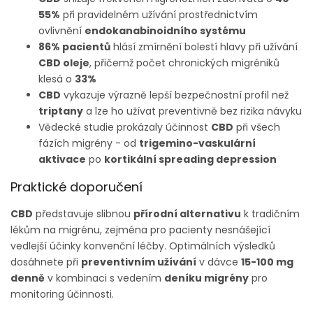
55%
při pravidelném užívání prostřednictvím
ovlivnění
endokanabinoidního systému
86% pacientů
hlásí zmírnění bolestí hlavy při užívání
CBD oleje
, přičemž počet chronických migréniků
klesá o
33%
CBD
vykazuje výrazně lepší bezpečnostní profil než
triptany
a lze ho užívat preventivně bez rizika návyku
Vědecké studie prokázaly účinnost
CBD
při všech
fázích migrény - od
trigemino-vaskulární
aktivace
po
kortikální spreading depression
Praktické doporučení
CBD
představuje slibnou
přírodní alternativu
k tradičním
lékům na migrénu, zejména pro pacienty nesnášející
vedlejší účinky konvenční léčby. Optimálních výsledků
dosáhnete při
preventivním užívání
v dávce
15-100 mg
denně
v kombinaci s vedením
deníku migrény
pro
monitoring účinnosti.