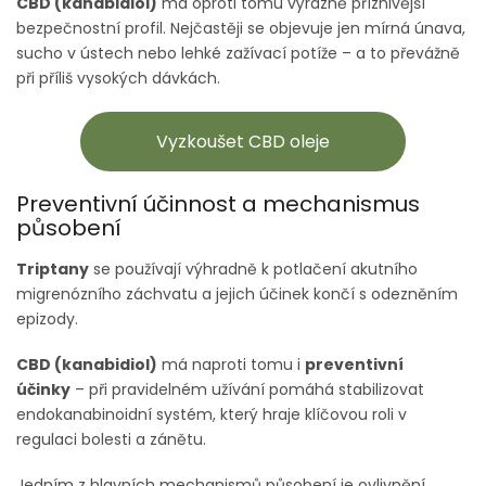
CBD (kanabidiol)
má oproti tomu výrazně příznivější
bezpečnostní profil. Nejčastěji se objevuje jen mírná únava,
sucho v ústech nebo lehké zažívací potíže – a to převážně
při příliš vysokých dávkách.
Vyzkoušet CBD oleje
Preventivní účinnost a mechanismus
působení
Triptany
se používají výhradně k potlačení akutního
migrenózního záchvatu a jejich účinek končí s odezněním
epizody.
CBD (kanabidiol)
má naproti tomu i
preventivní
účinky
– při pravidelném užívání pomáhá stabilizovat
endokanabinoidní systém, který hraje klíčovou roli v
regulaci bolesti a zánětu.
Jedním z hlavních mechanismů působení je ovlivnění