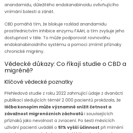
anandamidu, důležitého endokanabinoidu ovlivňujícího
vnímání bolesti a zánět.
CBD pomáhá tím, že blokuje rozklad anandamidu
prostřednictvím inhibice enzymu FAAH, a tím zvyšuje jeho
dostupnost v těle. To může podporovat rovnováhu
endokanabinoidního systému a pomoci zmírnit příznaky
chronické migrény.
Vědecké důkazy: Co říkají studie o CBD a
migréně?
Klíčové vědecké poznatky
Přehledová studie z roku 2022 zahrnující údaje z dvanácti
publikací sledujících téměř 2 000 pacientů prokázala, že
léčba konopím může významně snížit četnost a
závažnost migrenózních záchvatů
i souvisejících
příznaků jako nevolnost a zvracení. Po šesti měsících
užívání pacienti uváděli o
51% vyšší účinnost
při mírnění