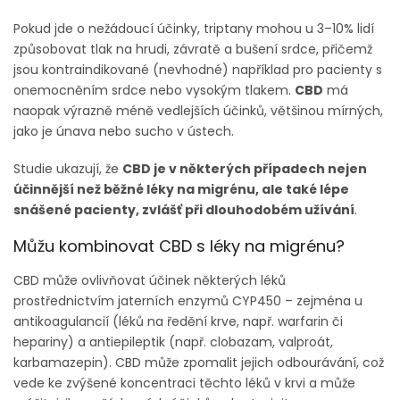
Pokud jde o nežádoucí účinky, triptany mohou u 3–10% lidí
způsobovat tlak na hrudi, závratě a bušení srdce, přičemž
jsou kontraindikované (nevhodné) například pro pacienty s
onemocněním srdce nebo vysokým tlakem.
CBD
má
naopak výrazně méně vedlejších účinků, většinou mírných,
jako je únava nebo sucho v ústech.
Studie ukazují, že
CBD je v některých případech nejen
účinnější než běžné léky na migrénu, ale také lépe
snášené pacienty, zvlášť při dlouhodobém užívání
.
Můžu kombinovat CBD s léky na migrénu?
CBD může ovlivňovat účinek některých léků
prostřednictvím jaterních enzymů CYP450 – zejména u
antikoagulancií (léků na ředění krve, např. warfarin či
hepariny) a antiepileptik (např. clobazam, valproát,
karbamazepin). CBD může zpomalit jejich odbourávání, což
vede ke zvýšené koncentraci těchto léků v krvi a může