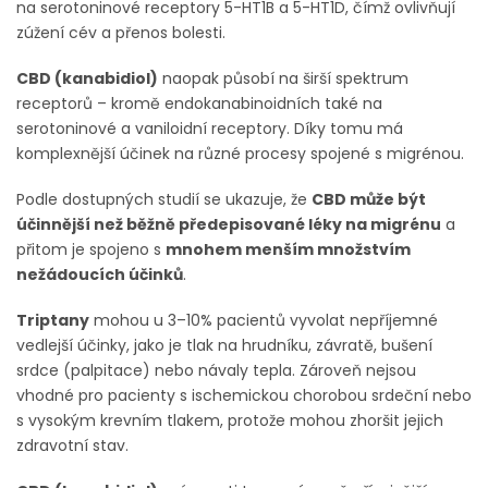
na serotoninové receptory 5-HT1B a 5-HT1D, čímž ovlivňují
zúžení cév a přenos bolesti.
CBD (kanabidiol)
naopak působí na širší spektrum
receptorů – kromě endokanabinoidních také na
serotoninové a vaniloidní receptory. Díky tomu má
komplexnější účinek na různé procesy spojené s migrénou.
Podle dostupných studií se ukazuje, že
CBD může být
účinnější než běžně předepisované léky na migrénu
a
přitom je spojeno s
mnohem menším množstvím
nežádoucích účinků
.
Triptany
mohou u 3–10% pacientů vyvolat nepříjemné
vedlejší účinky, jako je tlak na hrudníku, závratě, bušení
srdce (palpitace) nebo návaly tepla. Zároveň nejsou
vhodné pro pacienty s ischemickou chorobou srdeční nebo
s vysokým krevním tlakem, protože mohou zhoršit jejich
zdravotní stav.