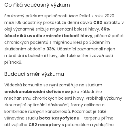
Co říká současný výzkum
Soukromý průzkum společnosti Axon Relief z roku 2020
mezi 105 účastníky prokázal, že denní dávka
CBD
extraktu v
oleji významně snižuje migrenózní bolesti hlavy.
86%
účastníků uvedlo zmírnění bolestí hlavy
, přičemž počet
chronických pacientů s migrénou klesl po 30denním
zkušebním období o
33%
. Účastníci zaznamenali nejen
méně dní s bolestmi hlavy, ale také snížení závažnosti
příznaků.
Budoucí směr výzkumu
Vědecká komunita se nyní zaměřuje na studium
endokanabinoidní deficience
jako základního
mechanismu chronických bolestí hlavy. Probíhají výzkumy
zkoumající optimální dávkování, formy aplikace a
kombinace různých kanabinoidů. Pozornost je také
věnována studiu
beta-karyofylenu
- terpenu přímo
aktivujícího
CB2 receptory
s potenciálem rychlejšího