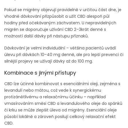
Pokud se migrény objevují pravidelně v určitou část dne, je
vhodné dávkování přizpůsobit a užít CBD alespoň půl
hodiny před očekávaným záchvatem. U nepravidelných
migrén se doporučuje užívání CBD 2–3krát denně s
možností další dávky při nástupu příznaků.
Dávkování je velmi individuální – většina pacientů uvádí
úlevu při dávkách 10–40 mg denně, ale pro lepší prevenci či
silnější projevy se užívají dávky až do 100 mg.
Kombinace s jinými přístupy
CBD lze účinně kombinovat s esenciálními oleji, zejména s
levandulí nebo mátou, což vede k synergickému
protizánětlivému a relaxačnímu účinku – například
vmasírováním směsi CBD a levandulového oleje do spánků
či krku se může zlepšit úleva od migrény. Esenciální oleje
působí lokálně a zároveň posilují celkový relaxační efekt
CBD.