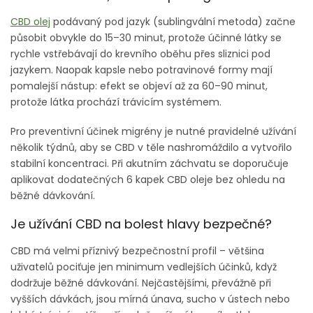
CBD olej
podávaný pod jazyk (sublingvální metoda) začne
působit obvykle do 15–30 minut, protože účinné látky se
rychle vstřebávají do krevního oběhu přes sliznici pod
jazykem. Naopak kapsle nebo potravinové formy mají
pomalejší nástup: efekt se objeví až za 60–90 minut,
protože látka prochází trávicím systémem.
Pro preventivní účinek migrény je nutné pravidelné užívání
několik týdnů, aby se CBD v těle nashromáždilo a vytvořilo
stabilní koncentraci. Při akutním záchvatu se doporučuje
aplikovat dodatečných 6 kapek CBD oleje bez ohledu na
běžné dávkování.
Je užívání CBD na bolest hlavy bezpečné?
CBD má velmi příznivý bezpečnostní profil – většina
uživatelů pociťuje jen minimum vedlejších účinků, když
dodržuje běžné dávkování. Nejčastějšími, převážně při
vyšších dávkách, jsou mírná únava, sucho v ústech nebo