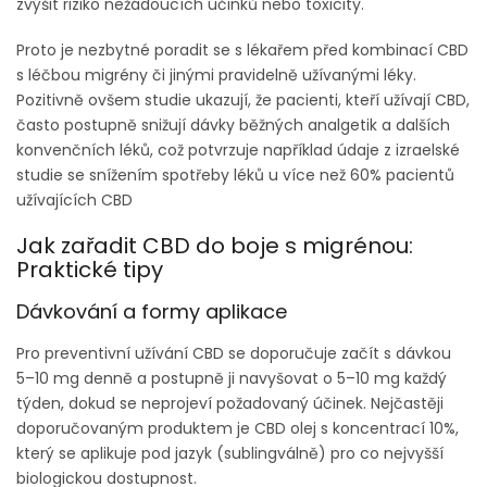
zvýšit riziko nežádoucích účinků nebo toxicity.
Proto je nezbytné poradit se s lékařem před kombinací CBD
s léčbou migrény či jinými pravidelně užívanými léky.
Pozitivně ovšem studie ukazují, že pacienti, kteří užívají CBD,
často postupně snižují dávky běžných analgetik a dalších
konvenčních léků, což potvrzuje například údaje z izraelské
studie se snížením spotřeby léků u více než 60% pacientů
užívajících CBD
Jak zařadit CBD do boje s migrénou:
Praktické tipy
Dávkování a formy aplikace
Pro preventivní užívání CBD se doporučuje začít s dávkou
5–10 mg denně a postupně ji navyšovat o 5–10 mg každý
týden, dokud se neprojeví požadovaný účinek. Nejčastěji
doporučovaným produktem je CBD olej s koncentrací 10%,
který se aplikuje pod jazyk (sublingválně) pro co nejvyšší
biologickou dostupnost.