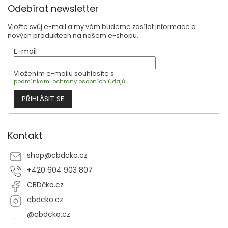
Odebírat newsletter
á
p
Vložte svůj e-mail a my vám budeme zasílat informace o
a
nových produktech na našem e-shopu.
t
E-mail
í
Vložením e-mailu souhlasíte s
podmínkami ochrany osobních údajů
PŘIHLÁSIT SE
Kontakt
shop
@
cbdcko.cz
+420 604 903 807
CBDčko.cz
cbdcko.cz
@cbdcko.cz