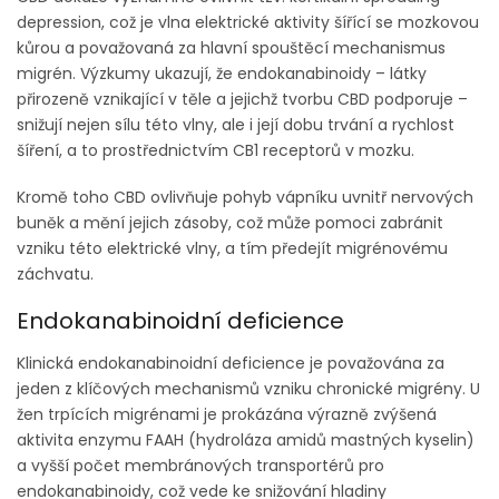
depression, což je vlna elektrické aktivity šířící se mozkovou
kůrou a považovaná za hlavní spouštěcí mechanismus
migrén. Výzkumy ukazují, že endokanabinoidy – látky
přirozeně vznikající v těle a jejichž tvorbu CBD podporuje –
snižují nejen sílu této vlny, ale i její dobu trvání a rychlost
šíření, a to prostřednictvím CB1 receptorů v mozku.
Kromě toho CBD ovlivňuje pohyb vápníku uvnitř nervových
buněk a mění jejich zásoby, což může pomoci zabránit
vzniku této elektrické vlny, a tím předejít migrénovému
záchvatu.
Endokanabinoidní deficience
Klinická endokanabinoidní deficience je považována za
jeden z klíčových mechanismů vzniku chronické migrény. U
žen trpících migrénami je prokázána výrazně zvýšená
aktivita enzymu FAAH (hydroláza amidů mastných kyselin)
a vyšší počet membránových transportérů pro
endokanabinoidy, což vede ke snižování hladiny