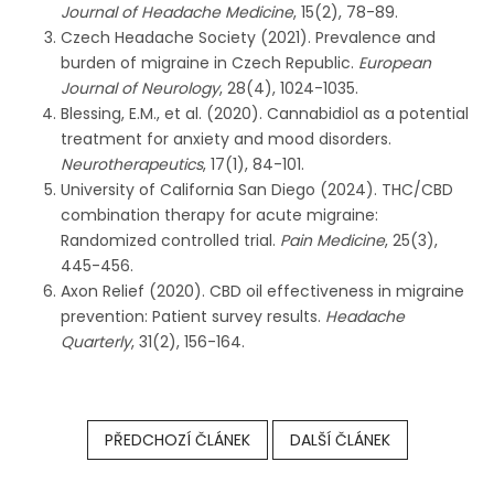
Journal of Headache Medicine
, 15(2), 78-89.
Czech Headache Society (2021). Prevalence and
burden of migraine in Czech Republic.
European
Journal of Neurology
, 28(4), 1024-1035.
Blessing, E.M., et al. (2020). Cannabidiol as a potential
treatment for anxiety and mood disorders.
Neurotherapeutics
, 17(1), 84-101.
University of California San Diego (2024). THC/CBD
combination therapy for acute migraine:
Randomized controlled trial.
Pain Medicine
, 25(3),
445-456.
Axon Relief (2020). CBD oil effectiveness in migraine
prevention: Patient survey results.
Headache
Quarterly
, 31(2), 156-164.
PŘEDCHOZÍ ČLÁNEK
DALŠÍ ČLÁNEK
Z