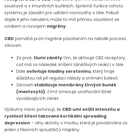
soustavě a v imunitních buňkách. Správná funkce tohoto
systému je zásadní pro udržení rovnováhy v těle. Pokud
dojde k jeho narušení, může to mít přímou souvislost se
vznikem a rozvojem
migrény
.
CBD
pomáhá proti migréně působením na několik procesů
zároveň.
Za prvé,
tlumí záněty
tím, že aktivuje CB2 receptory,
což má za následek snížení zánětlivých reakcí v těle.
Dále
ovlivňuje hladiny serotoninu
, který hraje
důležitou roli při regulaci nálady a vnímání bolesti.
Zároveň
stabilizuje membrány žírných buněk
(mastocytů)
, čímž omezuje uvolňování látek
vyvolávajících zánět.
Výzkumy navíc potvrzují, že
CBD umí snížit intenzitu a
rychlost šíření takzvané kortikální spreading
depression
– vlny aktivity v mozku, která je považována za
jeden z hlavních spouštěčů migrény.