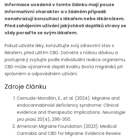
Informace uvedené v tomto článku mají pouze
informativní charakter a v žádném případě
nenahrazují konzultaci s lékařem nebo lékárníkem.
Před zahájením užívání jakýchkoli doplňků stravy se
vždy poraďte se svým lékařem.
Pokud užíváte léky, konzultujte svůj zdravotní stav s
lékařem, před užitím CBD. Začněte s nízkou dávkou a
postupně ji zvyšujte podle individuální reakce organismu.
CBD může významně zlepšit kvalitu života migréniků při
správném a odpovědném užívání.
Zdroje článku
Cernuda-Morollón, E., et al. (2024). Migraine and
endocannabinoid deficiency syndrome: Clinical
evidence and therapeutic implications.
Neurologie
pro praxi
, 20(4), 296-300.
American Migraine Foundation (2023). Medical
Cannabis and CBD for Migraine: Evidence Review.