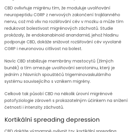
CBD ovlivňuje migrénu tím, že moduluje uvolňování
neuropeptidu CGRP z nervových zakončení trojklanného
nervu, což má vliv na rozšiřování cév v mozku a může tím
redukovat bolestivost migrénových záchvatů. Studie
prokázaly, že endokanabinoid anandamid, jehož hladinu
podporuje CBD, dokáže snižovat rozšiřování cév vyvolané
CGRP i neuronovou citlivost na bolest.
Navíc CBD stabilizuje membrány mastocytů (žírných
buněk) a tím omezuje uvolňování serotoninu, který je
jedním z hlavních spouštěčů trigeminovaskulárního
systému souvisejícího s vznikem migrény.
Celkově tak působí CBD na několik úrovní migrénové
patofyziologie zároveň s prokazatelným účinkem na snížení
četnosti i intenzity záchvatů.
Kortikální spreading depression
CBD dokáže významně ovlivnit tzv. kortikální spreading