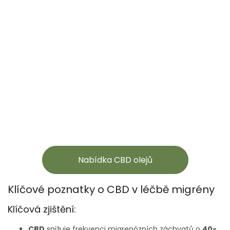
Nabídka CBD olejů
Klíčové poznatky o CBD v léčbě migrény
Klíčová zjištění:
CBD
snižuje frekvenci migrenózních záchvatů o
40-