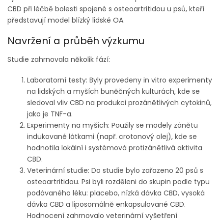
CBD při léčbě bolesti spojené s osteoartritidou u psů, kteří
představují model blízký lidské OA.
Navržení a průběh výzkumu
Studie zahrnovala několik fází:
Laboratorní testy: Byly provedeny in vitro experimenty
na lidských a myších buněčných kulturách, kde se
sledoval vliv CBD na produkci prozánětlivých cytokinů,
jako je TNF-a.
Experimenty na myších: Použily se modely zánětu
indukované látkami (např. crotonový olej), kde se
hodnotila lokální i systémová protizánětlivá aktivita
CBD.
Veterinární studie: Do studie bylo zařazeno 20 psů s
osteoartritidou. Psi byli rozděleni do skupin podle typu
podávaného léku: placebo, nízká dávka CBD, vysoká
dávka CBD a liposomálně enkapsulované CBD.
Hodnocení zahrnovalo veterinární vyšetření