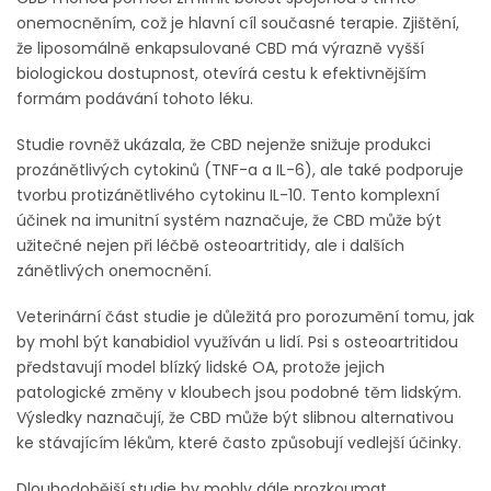
onemocněním, což je hlavní cíl současné terapie. Zjištění,
že liposomálně enkapsulované CBD má výrazně vyšší
biologickou dostupnost, otevírá cestu k efektivnějším
formám podávání tohoto léku.
Studie rovněž ukázala, že CBD nejenže snižuje produkci
prozánětlivých cytokinů (TNF-a a IL-6), ale také podporuje
tvorbu protizánětlivého cytokinu IL-10. Tento komplexní
účinek na imunitní systém naznačuje, že CBD může být
užitečné nejen při léčbě osteoartritidy, ale i dalších
zánětlivých onemocnění.
Veterinární část studie je důležitá pro porozumění tomu, jak
by mohl být kanabidiol využíván u lidí. Psi s osteoartritidou
představují model blízký lidské OA, protože jejich
patologické změny v kloubech jsou podobné těm lidským.
Výsledky naznačují, že CBD může být slibnou alternativou
ke stávajícím lékům, které často způsobují vedlejší účinky.
Dlouhodobější studie by mohly dále prozkoumat