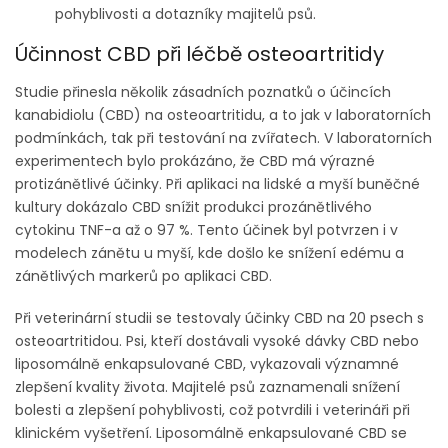
pohyblivosti a dotazníky majitelů psů.
Účinnost CBD při léčbě osteoartritidy
Studie přinesla několik zásadních poznatků o účincích
kanabidiolu (CBD) na osteoartritidu, a to jak v laboratorních
podmínkách, tak při testování na zvířatech. V laboratorních
experimentech bylo prokázáno, že CBD má výrazné
protizánětlivé účinky. Při aplikaci na lidské a myší buněčné
kultury dokázalo CBD snížit produkci prozánětlivého
cytokinu TNF-a až o 97 %. Tento účinek byl potvrzen i v
modelech zánětu u myší, kde došlo ke snížení edému a
zánětlivých markerů po aplikaci CBD.
Při veterinární studii se testovaly účinky CBD na 20 psech s
osteoartritidou. Psi, kteří dostávali vysoké dávky CBD nebo
liposomálně enkapsulované CBD, vykazovali významné
zlepšení kvality života. Majitelé psů zaznamenali snížení
bolesti a zlepšení pohyblivosti, což potvrdili i veterináři při
klinickém vyšetření. Liposomálně enkapsulované CBD se