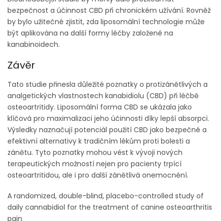
bezpečnost a účinnost CBD při chronickém užívání. Rovněž
by bylo užitečné zjistit, zda liposomální technologie může
být aplikována na další formy léčby založené na
kanabinoidech.
Závěr
Tato studie přinesla důležité poznatky o protizánětlivých a
analgetických vlastnostech kanabidiolu (CBD) při léčbě
osteoartritidy. Liposomální forma CBD se ukázala jako
klíčová pro maximalizaci jeho účinnosti díky lepší absorpci.
Výsledky naznačují potenciál použití CBD jako bezpečné a
efektivní alternativy k tradičním lékům proti bolesti a
zánětu. Tyto poznatky mohou vést k vývoji nových
terapeutických možností nejen pro pacienty trpící
osteoartritidou, ale i pro další zánětlivá onemocnění.
A randomized, double-blind, placebo-controlled study of
daily cannabidiol for the treatment of canine osteoarthritis
pain