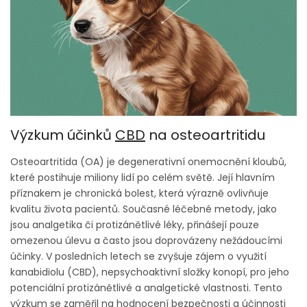
Výzkum účinků
CBD
na osteoartritidu
Osteoartritida (OA) je degenerativní onemocnění kloubů,
které postihuje miliony lidí po celém světě. Její hlavním
příznakem je chronická bolest, která výrazně ovlivňuje
kvalitu života pacientů. Současné léčebné metody, jako
jsou analgetika či protizánětlivé léky, přinášejí pouze
omezenou úlevu a často jsou doprovázeny nežádoucími
účinky. V posledních letech se zvyšuje zájem o využití
kanabidiolu (CBD), nepsychoaktivní složky konopí, pro jeho
potenciální protizánětlivé a analgetické vlastnosti. Tento
výzkum se zaměřil na hodnocení bezpečnosti a účinnosti