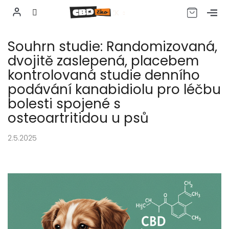
CZK
Přejít
Souhrn studie: Randomizovaná,
na
obsah
dvojitě zaslepená, placebem
kontrolovaná studie denního
podávání kanabidiolu pro léčbu
bolesti spojené s
osteoartritidou u psů
2.5.2025