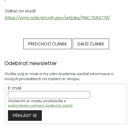
Odkaz na studii:
https://pmc.ncbi.nlm.nih.gov/articles/PMC7584779/
PŘEDCHOZÍ ČLÁNEK
DALŠÍ ČLÁNEK
Z
Odebírat newsletter
á
p
Vložte svůj e-mail a my vám budeme zasílat informace o
a
nových produktech na našem e-shopu.
t
E-mail
í
Vložením e-mailu souhlasíte s
podmínkami ochrany osobních údajů
PŘIHLÁSIT SE