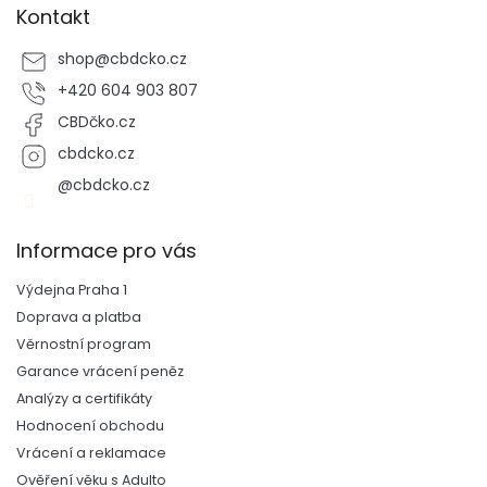
Kontakt
shop
@
cbdcko.cz
+420 604 903 807
CBDčko.cz
cbdcko.cz
@cbdcko.cz
Informace pro vás
Výdejna Praha 1
Doprava a platba
Věrnostní program
Garance vrácení peněz
Analýzy a certifikáty
Hodnocení obchodu
Vrácení a reklamace
Ověření věku s Adulto