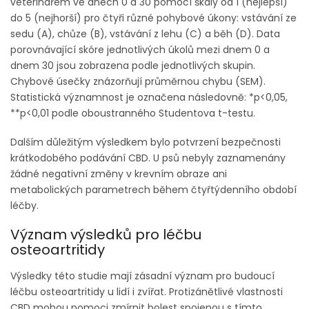
veterinářem ve dnech 0 a 30 pomocí škály od 1 (nejlepší)
do 5 (nejhorší) pro čtyři různé pohybové úkony: vstávání ze
sedu (A), chůze (B), vstávání z lehu (C) a běh (D). Data
porovnávající skóre jednotlivých úkolů mezi dnem 0 a
dnem 30 jsou zobrazena podle jednotlivých skupin.
Chybové úsečky znázorňují průměrnou chybu (SEM).
Statistická významnost je označena následovně: *p<0,05,
**p<0,01 podle oboustranného Studentova t-testu.
Dalším důležitým výsledkem bylo potvrzení bezpečnosti
krátkodobého podávání CBD. U psů nebyly zaznamenány
žádné negativní změny v krevním obraze ani
metabolických parametrech během čtyřtýdenního období
léčby.
Význam výsledků pro léčbu
osteoartritidy
Výsledky této studie mají zásadní význam pro budoucí
léčbu osteoartritidy u lidí i zvířat. Protizánětlivé vlastnosti
CBD mohou pomoci zmírnit bolest spojenou s tímto