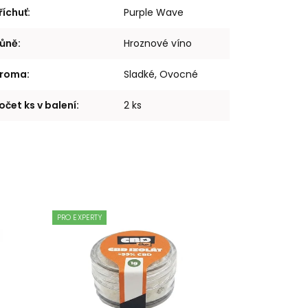
říchuť
:
Purple Wave
ůně
:
Hroznové víno
roma
:
Sladké, Ovocné
očet ks v balení
:
2 ks
PRO EXPERTY