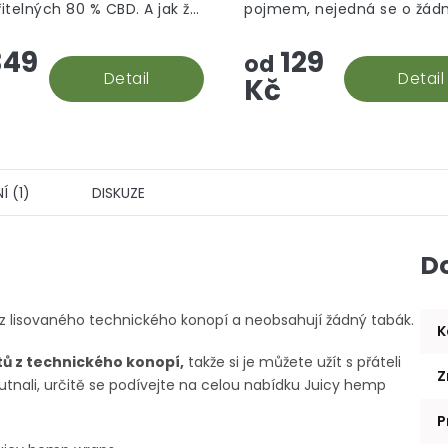
itelných 80 % CBD. A jak že
pojmem, nejedná se o žád
hvězdiček.
 rock vzniká? Palice se
aromatizované "srandy", to
49
129
 do konopného extraktu,
prostě hašiš v jeho CBD po
od
e následně...
Detail
Detail
Kč
 (1)
DISKUZE
D
y z lisovaného technického konopí a neobsahují žádný tabák.
K
ů z technického konopí,
takže si je můžete užít s přáteli
Z
utnali, určitě se podívejte na celou nabídku Juicy hemp
P