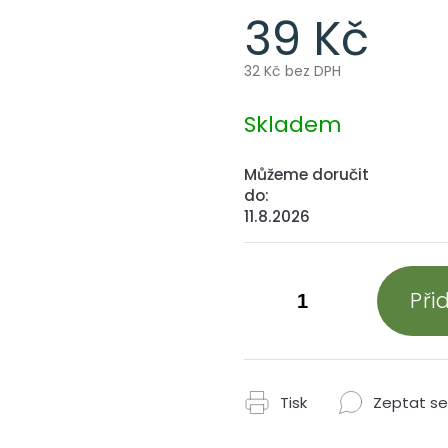
39 Kč
32 Kč bez DPH
Měrná
cena:
Skladem
Můžeme doručit
do:
11.8.2026
Při
Tisk
Zeptat se