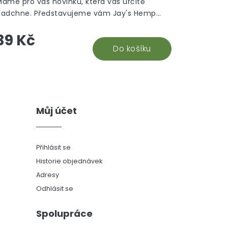
Máme pro vás novinku, která vás určitě
nadchne. Představujeme vám Jay's Hemp
lunt Wraps Blue s příchutí borůvky!
39 Kč
Do košíku
Můj účet
Přihlásit se
Historie objednávek
Adresy
Odhlásit se
Spolupráce