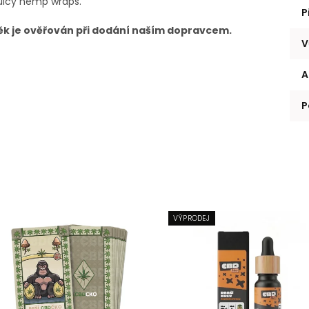
Juicy hemp wraps.
P
Věk je ověřován při dodání naším dopravcem.
V
A
P
VÝPRODEJ