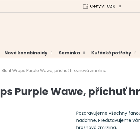
Ceny v:
CZK
 program
Garance vrácení peněz
Analýzy a certifikáty
Nové kanabinoidy
Semínka
Kuřácké potřeby
 Blunt Wraps Purple Wawe, příchuť hroznová zmrzlina
ps Purple Wawe, příchuť h
Pozdravujeme všechny fanouš
nadchne. Představujeme vám
hroznová zmrzlina.