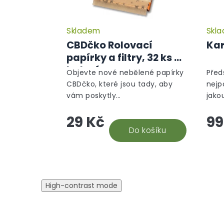
Skladem
Skl
Průměrné
hodnocení
CBDčko Rolovací
Kar
produktu
papírky a filtry, 32 ks v
je
balení
5,0
Objevte nové nebělené papírky
Před
z
CBDčko, které jsou tady, aby
nejp
5
vám poskytly
jako
hvězdiček.
nezapomenutelný zážitek z
na o
29 Kč
99
balení i kouření. Naše papírky
part
jsou vyrobeny s vášní a péčí,
Do košíku
rozmě
což se odráží v...
High-contrast mode