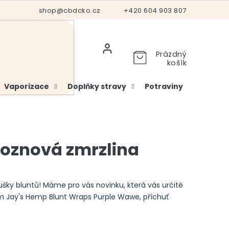
Hodnocení obchodu
shop@cbdcko.cz
Vrácení a reklamace
+420 604 903 807
Ověření věku
Prázdný
košík
Vaporizace
Doplňky stravy
Potraviny
Kosme
roznová zmrzlina
ky bluntů! Máme pro vás novinku, která vás určitě
 Jay's Hemp Blunt Wraps Purple Wawe, příchuť