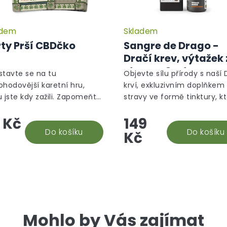
adem
Skladem
Průměrné
hodnocení
ty Prší CBDčko
Sangre de Drago -
produktu
Dračí krev, výtažek 
je
stromu Croton
5,0
stavte se na tu
Objevte sílu přírody s naší 
z
Lechleri, 10 ml
ohodovější karetní hru,
krví, exkluzivním doplňkem
5
u jste kdy zažili. Zapomeňte
stravy ve formě tinktury, k
hvězdiček.
byčejné piky a srdce – vaše
obsahuje 100% pryskyřici ze
 Kč
149
ie Prší právě dostala nový
stromu Croton lechleri. Ta
r! Přichází karty "Prší...
Do košíku
unikátní míza, známá jako..
Do košíku
Kč
Mohlo by Vás zajímat