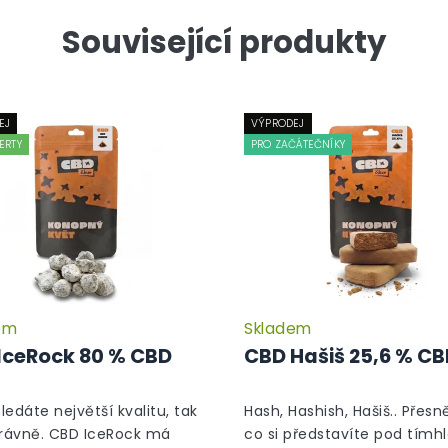
Související produkty
EJ
VÝPRODEJ
ERTY
PRO ZAČÁTEČNÍKY
em
Skladem
Průměrné
hodnocení
IceRock 80 % CBD
CBD Hašiš 25,6 % C
produktu
je
5,0
hledáte největší kvalitu, tak
Hash, Hashish, Hašiš.. Přesně
z
právně. CBD IceRock má
co si představíte pod tímh
5