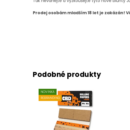
Tak neváhejte a vyzkoušejte tyto nové blunty 
Prodej osobám mladším 18 let je zakázán! 
NOVINKA
REBRANDING