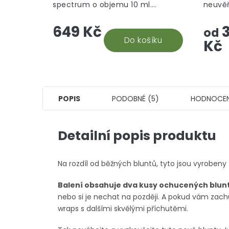
spectrum o objemu 10 ml.
neuvěř
Nejuniverzálnější CBD doplněk
takový
649 Kč
3
stravy, který vám efektivně
ponoří
od
pomůže. Snadná aplikace a...
Do košíku
který s
Kč
POPIS
PODOBNÉ (5)
HODNOCENÍ
Detailní popis produktu
Na rozdíl od běžných bluntů, tyto jsou vyroben
Balení obsahuje dva kusy ochucených blunt
nebo si je nechat na později. A pokud vám zach
wraps s dalšími skvělými příchutěmi.