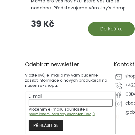
Máme pro vás novinku, která vás určitě
nadchne. Představujeme vám Jay's Hemp
Blunt Wraps Original, bez příchutě. Prostě
39 Kč
original.
Do košíku
Z
á
p
Odebírat newsletter
Kontakt
a
t
Vložte svůj e-mail a my vám budeme
sho
í
zasílat informace o nových produktech na
+420
našem e-shopu.
CBDč
E-mail
cbdc
Vložením e-mailu souhlasíte s
@cb
podmínkami ochrany osobních údajů
PŘIHLÁSIT SE