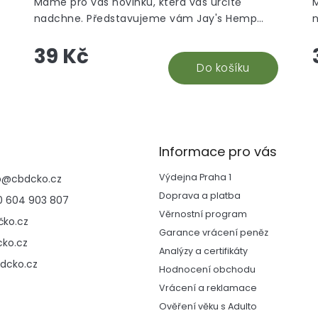
Máme pro vás novinku, která vás určitě
nadchne. Představujeme vám Jay's Hemp
Blunt Wraps Tropical, tropicko-exotická
B
39 Kč
příchuť.
Do košíku
Informace pro vás
Výdejna Praha 1
p
@
cbdcko.cz
Doprava a platba
 604 903 807
Věrnostní program
ko.cz
Garance vrácení peněz
ko.cz
Analýzy a certifikáty
dcko.cz
Hodnocení obchodu
Vrácení a reklamace
Ověření věku s Adulto