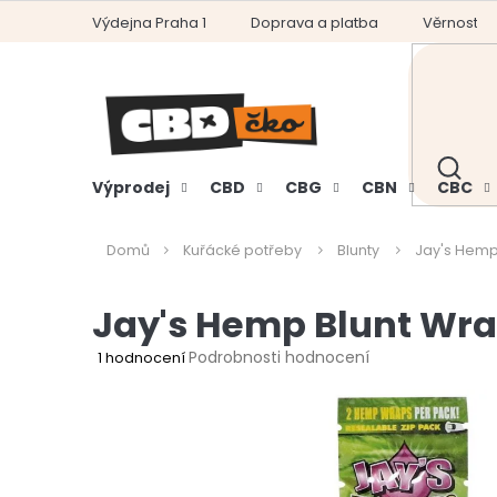
Přejít
Výdejna Praha 1
Doprava a platba
Věrnostní
na
obsah
HLEDAT
Výprodej
CBD
CBG
CBN
CBC
Domů
Kuřácké potřeby
Blunty
Jay's Hemp
Jay's Hemp Blunt Wra
Průměrné
Podrobnosti hodnocení
1 hodnocení
hodnocení
produktu
je
4,0
z
5