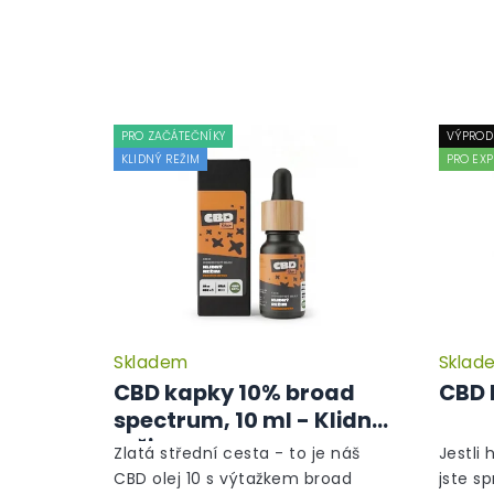
PRO ZAČÁTEČNÍKY
VÝPROD
KLIDNÝ REŽIM
PRO EXP
Skladem
Sklad
CBD kapky 10% broad
CBD 
spectrum, 10 ml - Klidný
režim
Zlatá střední cesta - to je náš
Jestli 
CBD olej 10 s výtažkem broad
jste s