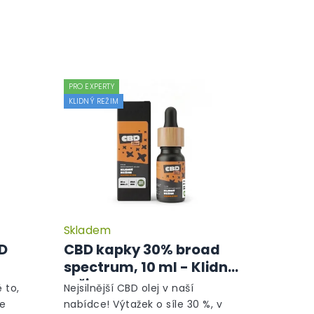
PRO EXPERTY
KLIDNÝ REŽIM
Skladem
Průměrné
Průměrné
hodnocení
hodnocení
BD
CBD kapky 30% broad
produktu
produktu
spectrum, 10 ml - Klidný
je
je
režim
5,0
5,0
 to,
Nejsilnější CBD olej v naší
z
z
le
nabídce! Výtažek o síle 30 %, v
5
5