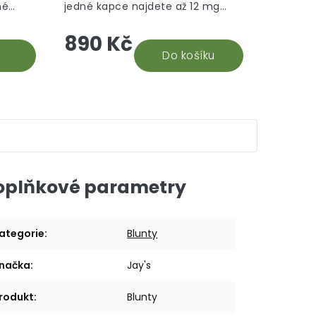
né
jedné kapce najdete až 12 mg
hvězdiček.
hvězdiček.
hle je
CBD. Na základě recenzí našich
890 Kč
době.
stálých odběratelů 30% CBD oleje,
vyhodnocujeme tento...
Do košíku
oplňkové parametry
ategorie
:
Blunty
načka
:
Jay's
rodukt
:
Blunty