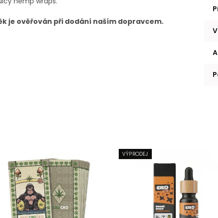
Juicy hemp wraps.
P
Věk je ověřován při dodání naším dopravcem.
V
A
P
VÝPRODEJ