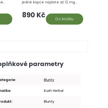
né
jedné kapce najdete až 12 mg
hvězdiček.
hvězdiček.
hle je
CBD. Na základě recenzí našich
890 Kč
době.
stálých odběratelů 30% CBD oleje,
vyhodnocujeme tento...
Do košíku
oplňkové parametry
ategorie
:
Blunty
načka
:
Kush Herbal
rodukt
:
Blunty