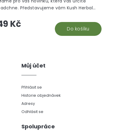
Máme pro vás novinku, která vás určitě
nadchne. Představujeme vám Kush Herbal
emp Blunt Wraps Ultra Pink, příchuť jahoda-
49 Kč
iwi.
Do košíku
Můj účet
Přihlásit se
Historie objednávek
Adresy
Odhlásit se
Spolupráce