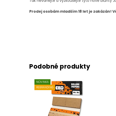
Tak neváhejte a vyzkoušejte tyto nové blunty 
Prodej osobám mladším 18 let je zakázán! 
NOVINKA
REBRANDING