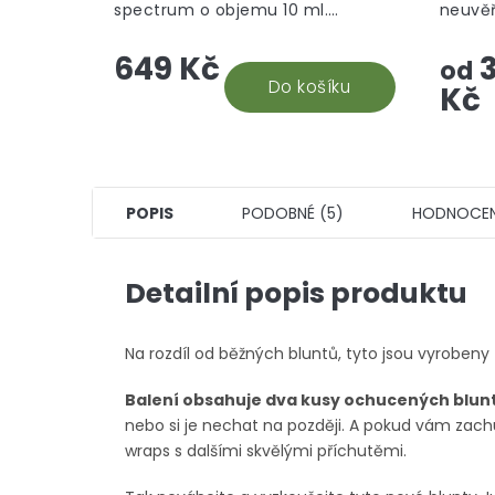
spectrum o objemu 10 ml.
neuvěř
Nejuniverzálnější CBD doplněk
takový
649 Kč
3
stravy, který vám efektivně
ponoří
od
pomůže. Snadná aplikace a...
Do košíku
který s
Kč
POPIS
PODOBNÉ (5)
HODNOCEN
Detailní popis produktu
Na rozdíl od běžných bluntů, tyto jsou vyroben
Balení obsahuje dva kusy ochucených blunt
nebo si je nechat na později. A pokud vám zach
wraps s dalšími skvělými příchutěmi.