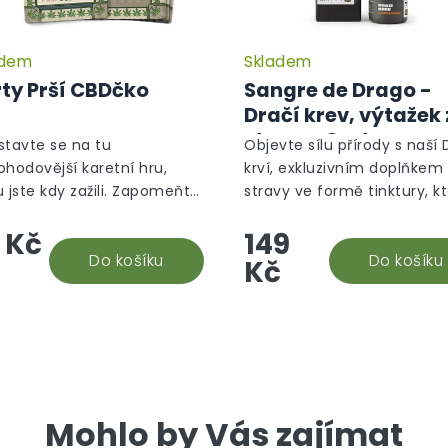
adem
Skladem
Průměrné
hodnocení
ty Prší CBDčko
Sangre de Drago -
produktu
Dračí krev, výtažek 
je
stromu Croton
5,0
stavte se na tu
Objevte sílu přírody s naší 
z
Lechleri, 10 ml
ohodovější karetní hru,
krví, exkluzivním doplňkem
5
u jste kdy zažili. Zapomeňte
stravy ve formě tinktury, k
hvězdiček.
byčejné piky a srdce – vaše
obsahuje 100% pryskyřici ze
 Kč
149
ie Prší právě dostala nový
stromu Croton lechleri. Ta
r! Přichází karty "Prší...
Do košíku
unikátní míza, známá jako..
Do košíku
Kč
Mohlo by Vás zajímat