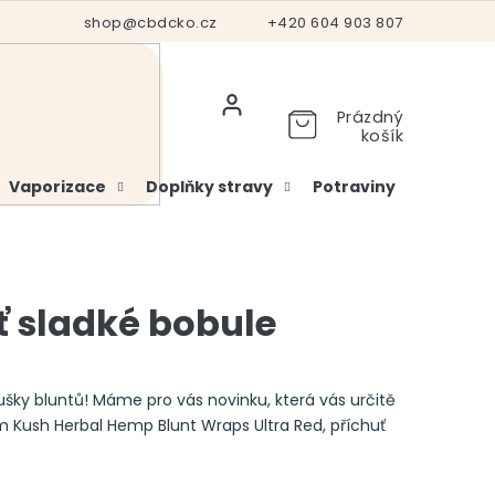
Hodnocení obchodu
shop@cbdcko.cz
Vrácení a reklamace
+420 604 903 807
Ověření věku
Prázdný
košík
Vaporizace
Doplňky stravy
Potraviny
Kosme
ť sladké bobule
ky bluntů! Máme pro vás novinku, která vás určitě
Kush Herbal Hemp Blunt Wraps Ultra Red, příchuť