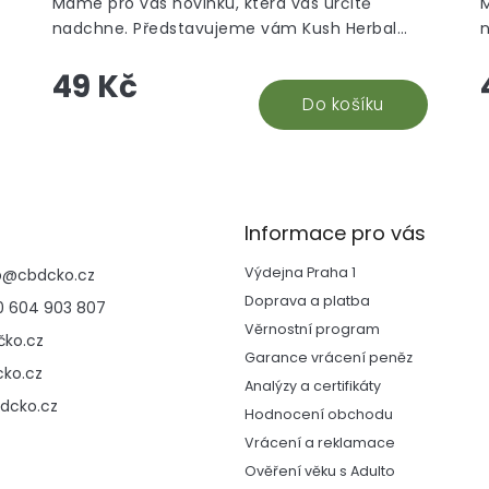
Máme pro vás novinku, která vás určitě
nadchne. Představujeme vám Kush Herbal
Hemp Blunt Wraps Ultra Silver, příchuť bylinky.
H
49 Kč
k
Do košíku
Informace pro vás
Výdejna Praha 1
p
@
cbdcko.cz
Doprava a platba
 604 903 807
Věrnostní program
ko.cz
Garance vrácení peněz
ko.cz
Analýzy a certifikáty
dcko.cz
Hodnocení obchodu
Vrácení a reklamace
Ověření věku s Adulto