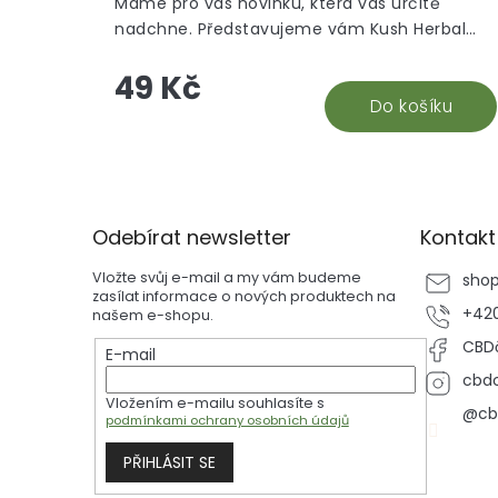
Máme pro vás novinku, která vás určitě
nadchne. Představujeme vám Kush Herbal
Hemp Blunt Wraps Ultra Blue, příchuť borůvka
49 Kč
Do košíku
Z
á
p
Odebírat newsletter
Kontakt
a
t
Vložte svůj e-mail a my vám budeme
sho
í
zasílat informace o nových produktech na
+420
našem e-shopu.
CBDč
E-mail
cbdc
Vložením e-mailu souhlasíte s
@cb
podmínkami ochrany osobních údajů
PŘIHLÁSIT SE