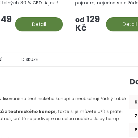
itelných 80 % CBD. A jak že
pojmem, nejedná se o žád
hvězdiček.
 rock vzniká? Palice se
aromatizované "srandy", to
49
129
 do konopného extraktu,
prostě hašiš v jeho CBD po
od
e následně...
Detail
Detail
Kč
Í
DISKUZE
D
y z lisovaného technického konopí a neobsahují žádný tabák.
K
ů z technického konopí,
takže si je můžete užít s přáteli
Z
utnali, určitě se podívejte na celou nabídku Juicy hemp
P