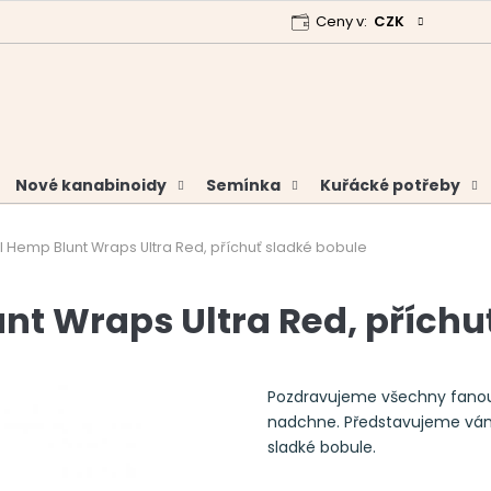
Ceny v:
CZK
 program
Garance vrácení peněz
Analýzy a certifikáty
Nové kanabinoidy
Semínka
Kuřácké potřeby
 Hemp Blunt Wraps Ultra Red, příchuť sladké bobule
nt Wraps Ultra Red, příchu
Pozdravujeme všechny fanouš
nadchne. Představujeme vám 
sladké bobule.