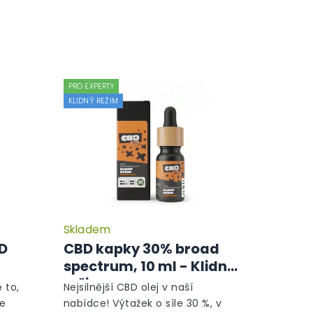
PRO EXPERTY
KLIDNÝ REŽIM
Skladem
Průměrné
Průměrné
hodnocení
hodnocení
BD
CBD kapky 30% broad
produktu
produktu
spectrum, 10 ml - Klidný
je
je
režim
5,0
5,0
 to,
Nejsilnější CBD olej v naší
z
z
le
nabídce! Výtažek o síle 30 %, v
5
5