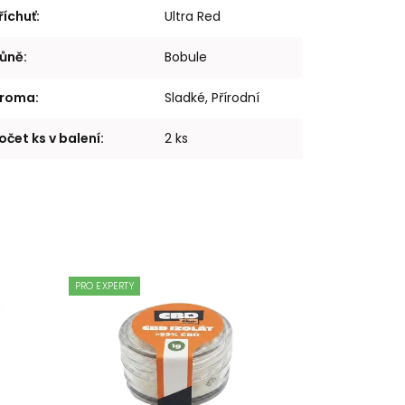
říchuť
:
Ultra Red
ůně
:
Bobule
roma
:
Sladké, Přírodní
očet ks v balení
:
2 ks
PRO EXPERTY