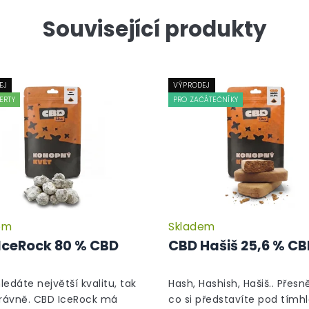
Související produkty
EJ
VÝPRODEJ
ERTY
PRO ZAČÁTEČNÍKY
em
Skladem
Průměrné
hodnocení
IceRock 80 % CBD
CBD Hašiš 25,6 % C
produktu
je
5,0
hledáte největší kvalitu, tak
Hash, Hashish, Hašiš.. Přesně
z
právně. CBD IceRock má
co si představíte pod tímh
5