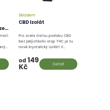
Skladem
CBD Izolát
ze
Dračí
Pro zcela čistou podobu CBD
bez jakýchkoliv stop THC je tu
terý
nově krystalický izolát! V
souladu s evropskými
149
to
směrnicemi je jeho izolace
od
.
prováděna s maximální péčí, a
Detail
Kč
vám se tak do...