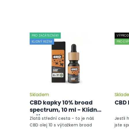
PRO ZAČÁTEČNÍKY
VÝPROD
KLIDNÝ REŽIM
PRO EXP
Skladem
Sklad
CBD kapky 10% broad
CBD 
spectrum, 10 ml - Klidný
režim
Zlatá střední cesta - to je náš
Jestli 
CBD olej 10 s výtažkem broad
jste s