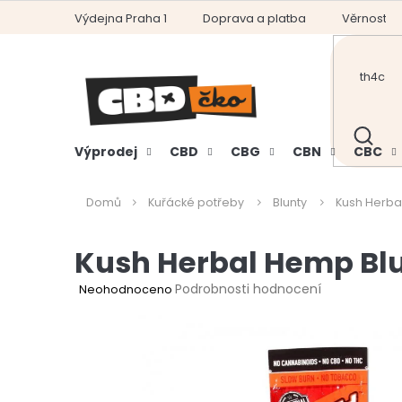
Přejít
Výdejna Praha 1
Doprava a platba
Věrnostní
na
obsah
HLEDAT
Výprodej
CBD
CBG
CBN
CBC
Domů
Kuřácké potřeby
Blunty
Kush Herbal
Kush Herbal Hemp Blu
Průměrné
Podrobnosti hodnocení
Neohodnoceno
hodnocení
produktu
je
0,0
z
5