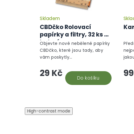
Skladem
Skl
Průměrné
hodnocení
CBDčko Rolovací
Kar
produktu
papírky a filtry, 32 ks v
je
balení
5,0
Objevte nové nebělené papírky
Před
z
CBDčko, které jsou tady, aby
nejp
5
vám poskytly
jako
hvězdiček.
nezapomenutelný zážitek z
na o
29 Kč
99
balení i kouření. Naše papírky
part
jsou vyrobeny s vášní a péčí,
Do košíku
rozmě
což se odráží v...
High-contrast mode