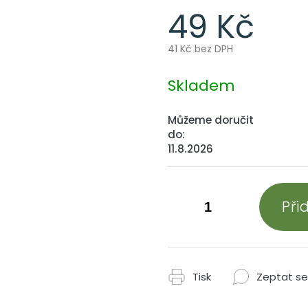
49 Kč
41 Kč bez DPH
Měrná
cena:
Skladem
Můžeme doručit
do:
11.8.2026
Při
Tisk
Zeptat se