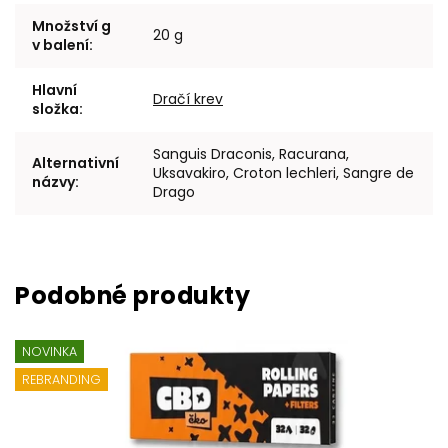
Množství g
20 g
v balení
:
Hlavní
Dračí krev
složka
:
Sanguis Draconis, Racurana,
Alternativní
Uksavakiro, Croton lechleri, Sangre de
názvy
:
Drago
NOVINKA
REBRANDING