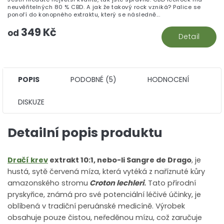
5,
neuvěřitelných 80 % CBD. A jak že takový rock vzniká? Palice se
z
ponoří do konopného extraktu, který se následně...
5
349 Kč
hv
od
Detail
POPIS
PODOBNÉ (5)
HODNOCENÍ
DISKUZE
Detailní popis produktu
Dračí krev
extrakt 10:1, nebo-li Sangre de Drago
, je
hustá, sytě červená míza, která vytéká z naříznuté kůry
amazonského stromu
Croton lechleri
.
Tato přírodní
pryskyřice, známá pro své potenciální léčivé účinky, je
oblíbená v tradiční peruánské medicíně. Výrobek
obsahuje pouze čistou, neředěnou mízu, což zaručuje