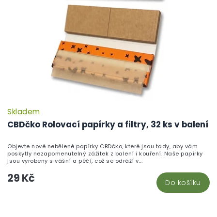
Skladem
P
h
CBDčko Rolovací papírky a filtry, 32 ks v balení
pr
je
Objevte nové nebělené papírky CBDčko, které jsou tady, aby vám
5,
poskytly nezapomenutelný zážitek z balení i kouření. Naše papírky
z
jsou vyrobeny s vášní a péčí, což se odráží v...
5
29 Kč
hv
Do košíku