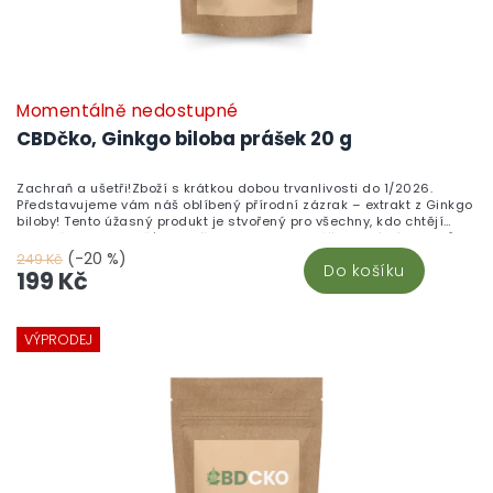
Momentálně nedostupné
CBDčko, Ginkgo biloba prášek 20 g
Zachraň a ušetři!Zboží s krátkou dobou trvanlivosti do 1/2026.
Představujeme vám náš oblíbený přírodní zázrak – extrakt z Ginkgo
biloby! Tento úžasný produkt je stvořený pro všechny, kdo chtějí
podpořit svou paměť a zlepšit koncentraci. Prášek plný síly z listů
Ginkgo vám pomohou udržet mysl svěží a krevní oběh v kondici.
(-20 %)
249 Kč
Do košíku
Přidejte si do svého každodenního rituálu špetku přírody a užívejte
199 Kč
si výhody tohoto starodávného stromu. Objednejte si Ginkgo bilobu
a objevte nový rozměr vitality!
VÝPRODEJ