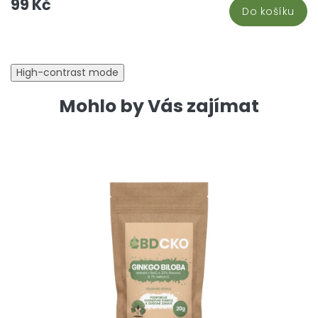
99 Kč
hv
Do košíku
High-contrast mode
Mohlo by Vás zajímat