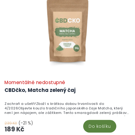
Momentálně nedostupné
CBDčko, Matcha zelený čaj
Zachraň a ušetři!Zboží s krátkou dobou trvanlivosti do
4/2026Objevte kouzlo tradičního japonského čaje Matcha, který
není jen nápojem, ale zážitkem. Tento smaragdově zelený práškový
zázrak je vyroben z těch nejkvalitnějších zelených čajových lístků a
je známý svou jemnou sladkostí a bohatou chutí. Připravte si svůj
(-21 %)
239 Kč
Do košíku
šálek klidu a harmonie s naším exkluzivním balením, které obsahuje
189 Kč
vše potřebné pro dokonalý zážitek. Zkušenosti z přípravy čaje navíc