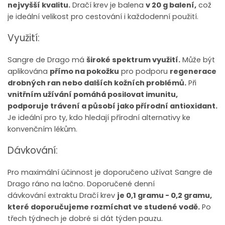
nejvyšší kvalitu.
Dračí krev je balena
v 20 g balení,
což
je ideální velikost pro cestování i každodenní použití.
Využití:
Sangre de Drago má
široké spektrum využití.
Může být
aplikována
přímo na pokožku
pro podporu
regenerace
drobných ran nebo dalších kožních problémů.
Při
vnitřním užívání pomáhá posilovat imunitu,
podporuje trávení a působí jako přírodní antioxidant.
Je ideální pro ty, kdo hledají přírodní alternativy ke
konvenčním lékům.
Dávkování:
Pro maximální účinnost je doporučeno užívat Sangre de
Drago ráno na lačno.
Doporučené denní
dávkování
extraktu
Dračí krev
je 0,1 gramu - 0,2 gramu,
které doporučujeme rozmíchat ve studené vodě.
Po
třech týdnech je dobré si dát týden pauzu.