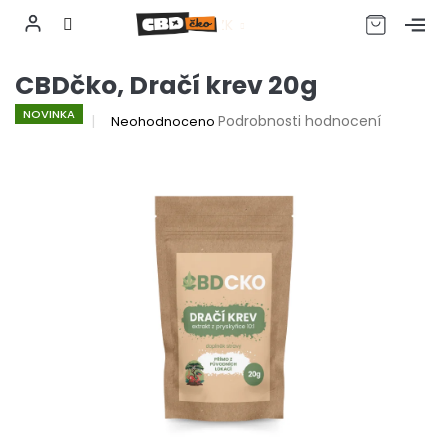
CZK
Přejít
CBDčko, Dračí krev 20g
na
obsah
NOVINKA
Průměrné
Podrobnosti hodnocení
Neohodnoceno
hodnocení
produktu
je
0,0
z
5
hvězdiček.