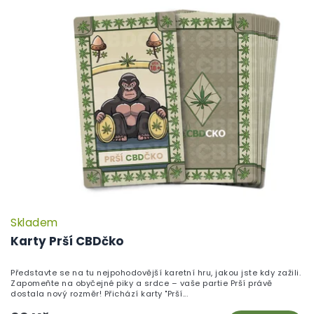
Skladem
P
h
Karty Prší CBDčko
pr
je
Představte se na tu nejpohodovější karetní hru, jakou jste kdy zažili.
5,
Zapomeňte na obyčejné piky a srdce – vaše partie Prší právě
z
dostala nový rozměr! Přichází karty "Prší...
5