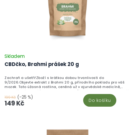
Skladem
CBDčko, Brahmi prášek 20 g
Zachraň a ušetři!Zboží s krátkou dobou trvanlivosti do
9/2026.Objevte extrakt z Brahmi 20 g, přírodního pokladu pro váš
mozek. Tato úžasná rostlina, ceněná už v ajurvédské medicíně,
podpoří vaši paměť, koncentraci a pomůže vám zvládat stres. Stačí
jedna kapsle denně a budete se cítit svěží a plní energie.
(-25 %)
199 Kč
Do košíku
Objednejte si Brahmi extrakt a otevírejte nové možnosti
149 Kč
každodenního výkonu!