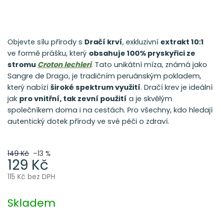
Objevte
sílu přírody s
Dračí krví
, exkluzivní
extrakt 10:1
ve formě prášku, který
obsahuje 100% pryskyřici ze
stromu
Croton lechleri
. Tato unikátní míza, známá jako
Sangre de Drago, je tradičním peruánským pokladem,
který nabízí
široké spektrum využití
. Dračí krev je ideální
jak
pro vnitřní, tak zevní použití
a je skvělým
společníkem doma i na cestách. Pro všechny, kdo hledají
autentický dotek přírody ve své péči o zdraví.
149 Kč
–13 %
129 Kč
115 Kč bez DPH
Měrná
cena:
Skladem