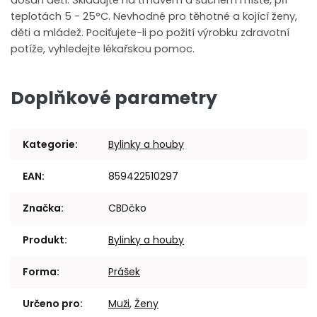
dosah dětí. Skladujte na tmavém a suchém místě, při
teplotách 5 - 25°C. Nevhodné pro těhotné a kojící ženy,
děti a mládež. Pociťujete-li po požití výrobku zdravotní
potíže, vyhledejte lékařskou pomoc.
Doplňkové parametry
Kategorie
:
Bylinky a houby
EAN
:
859422510297
Značka
:
CBDčko
Produkt
:
Bylinky a houby
Forma
:
Prášek
Určeno pro
:
Muži
,
Ženy