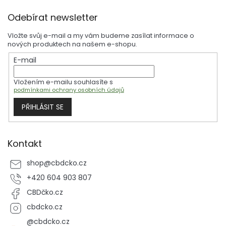
poskytují nejen relaxaci, ale i energii na celý den. Nečekejte a
Z
ponořte se do světa Matchy, kde každé doušek je příležitostí k
Odebírat newsletter
nalezení rovnováhy a pohody. Kupte si svůj kousek Japonska ještě
á
dnes!
p
Vložte svůj e-mail a my vám budeme zasílat informace o
a
nových produktech na našem e-shopu.
t
E-mail
í
Vložením e-mailu souhlasíte s
podmínkami ochrany osobních údajů
PŘIHLÁSIT SE
Kontakt
shop
@
cbdcko.cz
+420 604 903 807
CBDčko.cz
cbdcko.cz
@cbdcko.cz