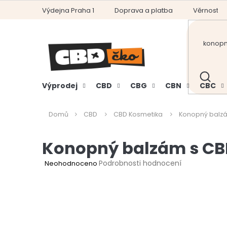
Přejít
Výdejna Praha 1
Doprava a platba
Věrnostní
na
obsah
HLEDAT
Výprodej
CBD
CBG
CBN
CBC
Domů
CBD
CBD Kosmetika
Konopný balzá
Konopný balzám s CB
Průměrné
Podrobnosti hodnocení
Neohodnoceno
hodnocení
produktu
je
0,0
z
5