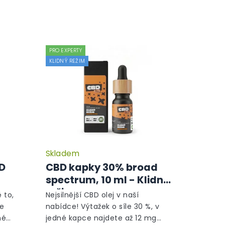
PRO EXPERTY
KLIDNÝ REŽIM
Skladem
Průměrné
Průměrné
hodnocení
hodnocení
BD
CBD kapky 30% broad
produktu
produktu
spectrum, 10 ml - Klidný
je
je
režim
5,0
5,0
 to,
Nejsilnější CBD olej v naší
z
z
le
nabídce! Výtažek o síle 30 %, v
5
5
né
jedné kapce najdete až 12 mg
hvězdiček.
hvězdiček.