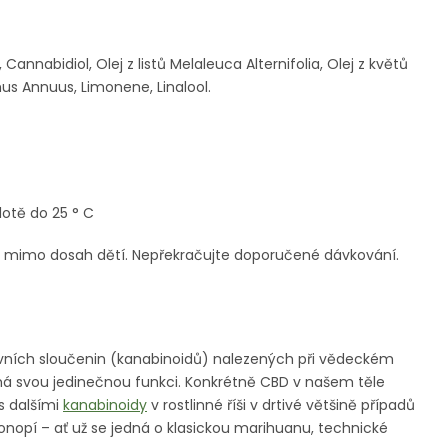
 Cannabidiol, Olej z listů Melaleuca Alternifolia, Olej z květů
us Annuus, Limonene, Linalool.
lotě do 25 ° C
e mimo dosah dětí. Nepřekračujte doporučené dávkování.
ktivních sloučenin (kanabinoidů) nalezených při vědeckém
á svou jedinečnou funkci. Konkrétně CBD v našem těle
 s dalšími
kanabinoidy
v rostlinné říši v drtivé většině případů
onopí – ať už se jedná o klasickou marihuanu, technické