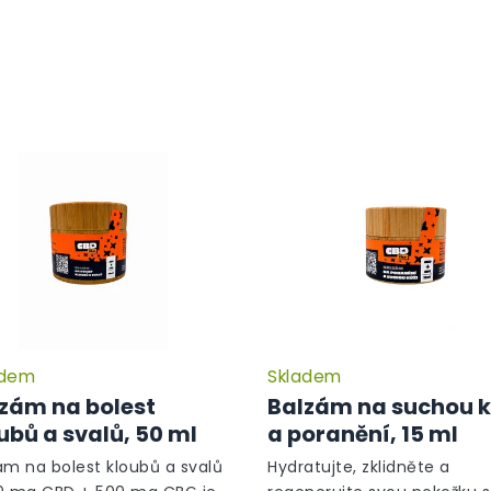
adem
Skladem
Průměrné
hodnocení
zám na bolest
Balzám na suchou k
produktu
ubů a svalů, 50 ml
a poranění, 15 ml
je
5,0
ám na bolest kloubů a svalů
Hydratujte, zklidněte a
z