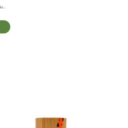
ou
je
a je
e