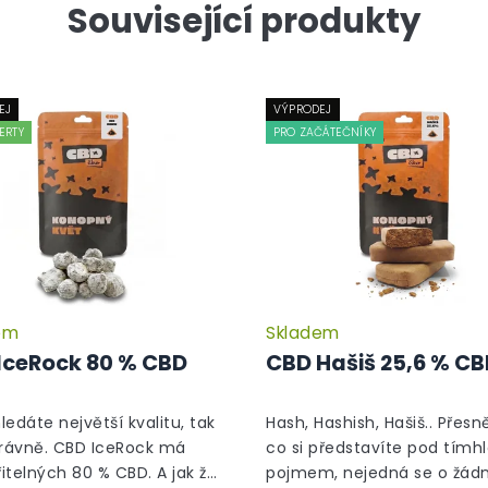
Související produkty
EJ
VÝPRODEJ
ERTY
PRO ZAČÁTEČNÍKY
em
Skladem
Průměrné
hodnocení
IceRock 80 % CBD
CBD Hašiš 25,6 % C
produktu
je
5,0
hledáte největší kvalitu, tak
Hash, Hashish, Hašiš.. Přesně
z
právně. CBD IceRock má
co si představíte pod tímh
5
itelných 80 % CBD. A jak že
pojmem, nejedná se o žád
hvězdiček.