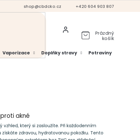
Hodnocení obchodu
shop@cbdcko.cz
Vrácení a reklamace
+420 604 903 807
Ověření věku
Prázdný
košík
Vaporizace
Doplňky stravy
Potraviny
Kosme
proti akné
tý vzhled, který si zasloužíte. Při každodenním
 získáte zdravou, hydratovanou pokožku. Tento