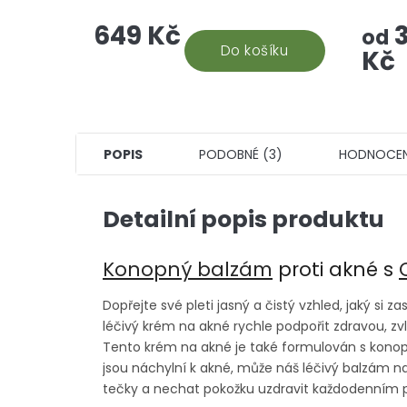
Nejuniverzálnější CBD doplněk
takový
649 Kč
3
stravy, který vám efektivně
ponoří
od
pomůže. Snadná aplikace a...
Do košíku
který s
Kč
POPIS
PODOBNÉ (3)
HODNOCEN
Detailní popis produktu
Konopný balzám
proti akné s
Dopřejte své pleti jasný a čistý vzhled, jaký si 
léčivý krém na akné rychle podpořit zdravou, zv
Tento krém na akné je také formulován s konop
jsou náchylní k akné, může náš léčivý balzám na
tečky a nechat pokožku uzdravit každodenním 