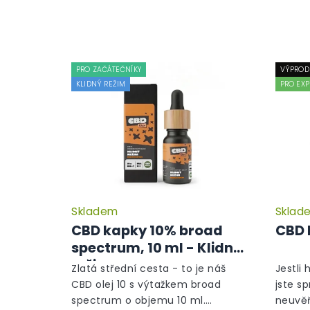
PRO ZAČÁTEČNÍKY
VÝPROD
KLIDNÝ REŽIM
PRO EXP
Skladem
Sklad
CBD kapky 10% broad
CBD 
spectrum, 10 ml - Klidný
režim
Zlatá střední cesta - to je náš
Jestli 
CBD olej 10 s výtažkem broad
jste s
spectrum o objemu 10 ml.
neuvěř