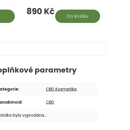
hle je
CBD. Na základě recenzí našich
890 Kč
době.
stálých odběratelů 30% CBD oleje,
vyhodnocujeme tento...
Do košíku
oplňkové parametry
ategorie
:
CBD Kosmetika
anabinoid
:
CBD
oložka byla vyprodána…