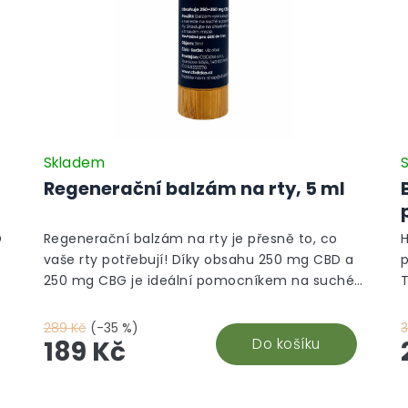
Skladem
Regenerační balzám na rty, 5 ml
D
Regenerační balzám na rty je přesně to, co
H
vaše rty potřebují! Díky obsahu 250 mg CBD a
250 mg CBG je ideální pomocníkem na suché,
popraskané rty i opary. Je vyroben z kvalitních
C
surovin přímo v České republice a obsahuje
z
289 Kč
(-35 %)
přírodní složky jako propolis a slunečnicový
Do košíku
189 Kč
olej, které zajišťují hloubkovou hydrataci,
regeneraci a ochranu jemné pokožky rtů.
v
Balzám je malý a praktický – ideální do kapsy