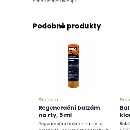
nebo léčebné konopí.
Skladem
Skl
Průměrné
hodnocení
Regenerační balzám
Bal
produktu
na rty, 5 ml
klo
je
5,0
Regenerační balzám na rty je
Balz
z