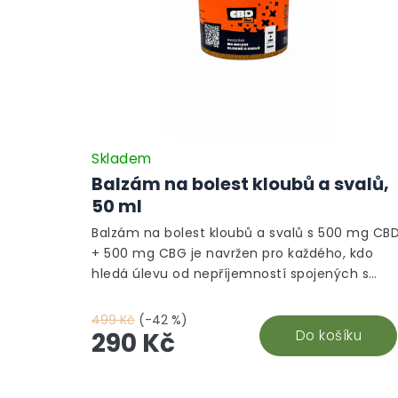
Skladem
Balzám na bolest kloubů a svalů,
50 ml
Balzám na bolest kloubů a svalů s 500 mg CB
+ 500 mg CBG je navržen pro každého, kdo
hledá úlevu od nepříjemností spojených s
pohybovým aparátem. Díky obsahu 500 mg
CBD a 500 mg CBG je ideální volbou pro
499 Kč
(-42 %)
regeneraci a uvolnění svalů a kloubů. Tento
Do košíku
290 Kč
krém, vyrobený z nejkvalitnějších ingrediencí
přímo v České republice, kombinuje přírodní
Z
esenciální oleje z jedle, smrku nebo borovice,