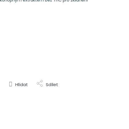
 konopným extraktem bez THC pro zklidnění
Hlídat
Sdílet