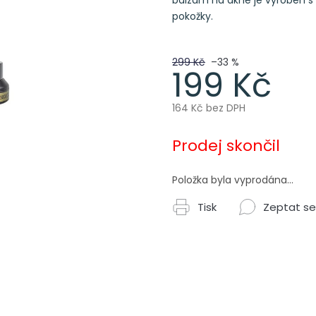
balzám na akné je vyroben s
pokožky.
299 Kč
–33 %
199 Kč
164 Kč bez DPH
Měrná
cena:
Prodej skončil
Položka byla vyprodána…
Tisk
Zeptat se