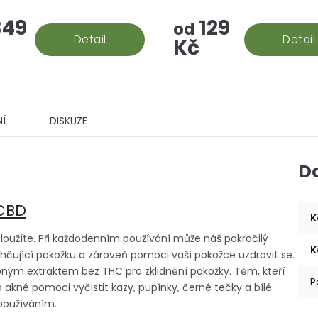
 rock vzniká? Palice se
aromatizované "srandy", to
49
129
 do konopného extraktu,
prostě hašiš v jeho CBD po
od
e následně...
Detail
Detail
Kč
Í
DISKUZE
D
CBD
K
zasloužíte. Při každodenním používání může náš pokročilý
K
lhčující pokožku a zároveň pomoci vaší pokožce uzdravit se.
ným extraktem bez THC pro zklidnění pokožky. Těm, kteří
P
 akné pomoci vyčistit kazy, pupínky, černé tečky a bílé
používáním.