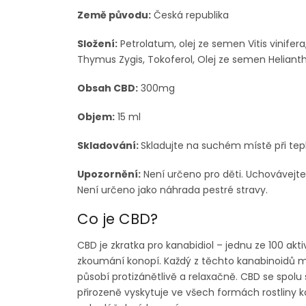
Země původu:
Česká republika
Složení:
Petrolatum, olej ze semen Vitis vinifera,
Thymus Zygis, Tokoferol, Olej ze semen Helianth
Obsah CBD:
300mg
Objem:
15 ml
Skladování:
Skladujte na suchém místě při tep
Upozornění:
Není určeno pro děti. Uchovávejt
Není určeno jako náhrada pestré stravy.
Co je CBD?
CBD je zkratka pro kanabidiol – jednu ze 100 a
zkoumání konopí. Každý z těchto kanabinoidů m
působí protizánětlivě a relaxačně. CBD se spolu
přirozeně vyskytuje ve všech formách rostliny k