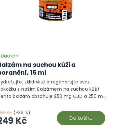
Skladem
Balzám na suchou kůži a
poranění, 15 ml
ydratujte, zklidněte a regenerujte svou
pokožku s naším Balzámem na suchou kůži!
Tento balzám obsahuje 250 mg CBD a 250 mg
BG a je obohacen o přírodní esence jako olej
e smrku, borovice či mumio, které podporují
389 Kč
(-36 %)
hojení drobných oděrek a hydratují suchou a
Do košíku
249 Kč
podrážděnou pokožku. Všechny suroviny,
četně nejkvalitnějších ingrediencí, pochází z
tuzemské výroby. Balzám stačí jemně