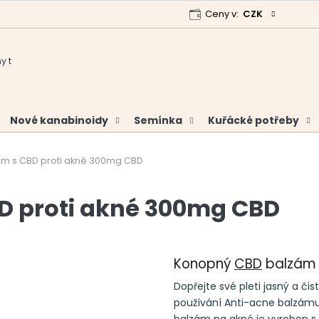
Ceny v:
CZK
 program
Garance vrácení peněz
Analýzy a certifikáty
Nové kanabinoidy
Semínka
Kuřácké potřeby
m s CBD proti akné 300mg CBD
D proti akné 300mg CBD
Konopný
CBD
balzám 
Dopřejte své pleti jasný a čis
používání Anti-acne balzámu