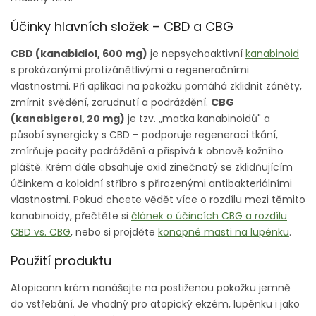
Účinky hlavních složek – CBD a CBG
CBD (kanabidiol, 600 mg)
je nepsychoaktivní
kanabinoid
s prokázanými protizánětlivými a regeneračními
vlastnostmi. Při aplikaci na pokožku pomáhá zklidnit záněty,
zmírnit svědění, zarudnutí a podráždění.
CBG
(kanabigerol, 20 mg)
je tzv. „matka kanabinoidů" a
působí synergicky s CBD – podporuje regeneraci tkání,
zmírňuje pocity podráždění a přispívá k obnově kožního
pláště. Krém dále obsahuje oxid zinečnatý se zklidňujícím
účinkem a koloidní stříbro s přirozenými antibakteriálními
vlastnostmi. Pokud chcete vědět více o rozdílu mezi těmito
kanabinoidy, přečtěte si
článek o účincích CBG a rozdílu
CBD vs. CBG
, nebo si projděte
konopné masti na lupénku
.
Použití produktu
Atopicann krém nanášejte na postiženou pokožku jemně
do vstřebání. Je vhodný pro atopický ekzém, lupénku i jako