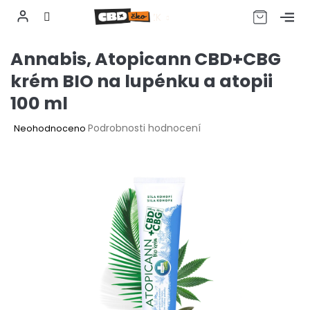
CZK
Přejít
Annabis, Atopicann CBD+CBG
na
obsah
krém BIO na lupénku a atopii
100 ml
Průměrné
Podrobnosti hodnocení
Neohodnoceno
hodnocení
produktu
je
0,0
z
5
hvězdiček.