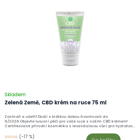
předcházet šetrným omytím pokožky.Podobné přírodní přípravky pro
každodenní péči o pleť i tělo najdete v přehledné kategorii konopná
kosmetika na CBDčko.cz.
Skladem
Zelená Země, CBD krém na ruce 75 ml
Zachraň a ušetři!Zboží s krátkou dobou trvanlivosti do
9/2026.Objevte luxusní péči pro vaše ruce s naším CBD krémem!
Certifikovaná přírodní kosmetika s levandulovou vůní pro hydrataci
a regeneraci.
(-17 %)
299 Kč