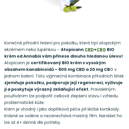
Konečně přírodní řešení pro pokožku, která trpí atopickým
ekzémem nebo lupénkou –
Atopicann
CBD
+
CBG
BIO
krém od Annabis vám přinese dlouho hledanou úlevu!
Atopicann je
certifikovaný BIO krém s vysokým
obsahem kanabinoidů – 600 mg CBD a 20 mg CB
G v
jednom balení. Tato výjimečná kombinace přírodních látek
zjemňuje pokožku, podporuje její regeneraci, vyživuje
ji a poskytuje výrazný zklidňující efekt.
Pravidelným
používáním lze podpořit celkové zlepšení stavu i vzhledu
problematické kůže.
Krém je vhodný i jako doplňková péče při léčbě kortikoidy.
Krásně se vsákne a nezanechává mastný film. Nanášet ho
lze až 4× denně dle potřeby.