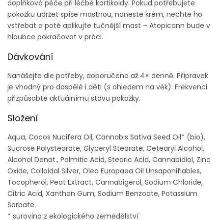
doplňková péče při léčbě kortikoidy. Pokud potřebujete
pokožku udržet spíše mastnou, naneste krém, nechte ho
vstřebat a poté aplikujte tučnější mast – Atopicann bude v
hloubce pokračovat v práci.
Dávkování
Nanášejte dle potřeby, doporučeno až 4× denně. Přípravek
je vhodný pro dospělé i děti (s ohledem na věk). Frekvenci
přizpůsobte aktuálnímu stavu pokožky.
Složení
Aqua, Cocos Nucifera Oil, Cannabis Sativa Seed Oil* (bio),
Sucrose Polystearate, Glyceryl Stearate, Cetearyl Alcohol,
Alcohol Denat., Palmitic Acid, Stearic Acid, Cannabidiol, Zinc
Oxide, Colloidal Silver, Olea Europaea Oil Unsaponifiables,
Tocopherol, Peat Extract, Cannabigerol, Sodium Chloride,
Citric Acid, Xanthan Gum, Sodium Benzoate, Potassium
Sorbate.
* surovina z ekologického zemědělství