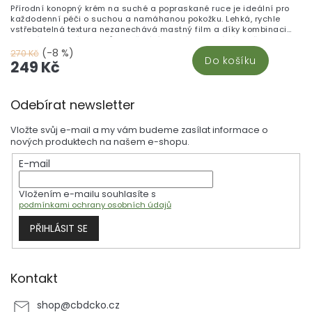
Přírodní konopný krém na suché a popraskané ruce je ideální pro
každodenní péči o suchou a namáhanou pokožku. Lehká, rychle
vstřebatelná textura nezanechává mastný film a díky kombinaci
konopí, rostlinných olejů a pečujících složek pomáhá udržet ruce
hebké, vyživené a chráněné před vysušováním. Praktický pomocník,
(-8 %)
270 Kč
Do košíku
který se hodí mít vždy po ruce.
249 Kč
Z
Odebírat newsletter
á
p
Vložte svůj e-mail a my vám budeme zasílat informace o
a
nových produktech na našem e-shopu.
t
E-mail
í
Vložením e-mailu souhlasíte s
podmínkami ochrany osobních údajů
PŘIHLÁSIT SE
Kontakt
shop
@
cbdcko.cz