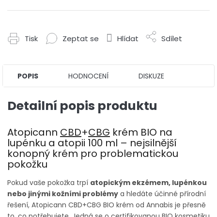
Tisk
Zeptat se
Hlídat
Sdílet
POPIS
HODNOCENÍ
DISKUZE
Detailní popis produktu
Atopicann
CBD
+
CBG
krém BIO na
lupénku a atopii 100 ml – nejsilnější
konopný krém pro problematickou
pokožku
Pokud vaše pokožka trpí
atopickým ekzémem, lupénkou
nebo jinými kožními problémy
a hledáte účinné přírodní
řešení, Atopicann CBD+CBG BIO krém od Annabis je přesně
to, co potřebujete. Jedná se o certifikovanou BIO kosmetiku