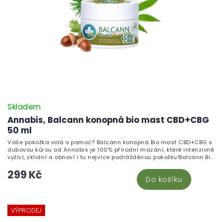
Skladem
Annabis, Balcann konopná bio mast CBD+CBG
50 ml
Vaše pokožka volá o pomoc? Balcann konopná Bio mast CBD+CBG s
dubovou kůrou od Annabis je 100% přírodní mazání, které intenzivně
vyživí, zklidní a obnoví i tu nejvíce podrážděnou pokožku!Balcann Bio
mast obsahuje 600 mg CBD a 20 mg CBG a je obohacena o
299 Kč
unikátní kombinaci přírodních složek – dubovou kůru, cedr
Do košíku
atlantský, levanduli lékařskou a myrtу obecnou. Mast je určena pro
lokální péči o suchou, šupinatící se nebo podrážděnou pokožku a je
vhodná i při sklonech k atopickému ekzému a lupénce. Díky své
konzistenci se dobře roztírá, intenzivně vyživuje a mírní nepříjemné
pocity napětí a svědění.Balcann je vhodný i pro miminka – zklidňuje
VÝPRODEJ
opruzená místa a kožní záhyby. Každou aplikaci doporučujeme