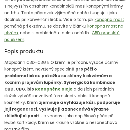
s nejvyšším obsahem kanabinoidů mezi konopnými krémy
na trhu. Tento přípravek výjimečně dobře funguje i jako
doplněk při konvenční léčbě. Více o tom, jak
konopná mast
pomáhá při ekzému, se dozvíte v článku
konopná mast na
ekzém
, nebo si prohlédněte celou nabídku
CBD produktů
na ekzém
.
Popis produktu
Atopicann CBD+CBG BIO krém je přírodní, vysoce účinný
konopný krém, navržený speciálně
pro péči o
problematickou pokožku se sklony k ekzémům a
kožním projevům lupénky.
Synergická kombinace
CBD, CBG, bio
konopného oleje
a dalších přírodních
složek vytváří inovativní formulaci v oblasti konopné
kosmetiky. Krém
zjemňuje a vyhlazuje kůži, podporuje
její regeneraci, vyživuje ji a zanechává výrazně
zklidňující pocit.
Je vhodný i jako doplňková péče při
léčbě kortikoidy. Krém se krásně vsákne a nezanechává
mastný film.