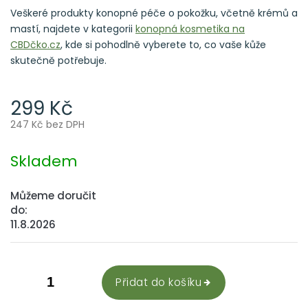
Veškeré produkty konopné péče o pokožku, včetně krémů a
mastí, najdete v kategorii
konopná kosmetika na
CBDčko.cz
, kde si pohodlně vyberete to, co vaše kůže
skutečně potřebuje.
299 Kč
247 Kč bez DPH
Měrná
cena:
Skladem
Můžeme doručit
do:
11.8.2026
Přidat do košíku