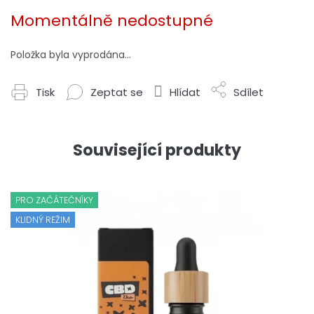
Měrná
cena:
Momentálně nedostupné
Položka byla vyprodána…
Tisk
Zeptat se
Hlídat
Sdílet
Související produkty
PRO ZAČÁTEČNÍKY
KLIDNÝ REŽIM