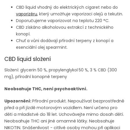
CBD liquid vhodný do elektrických cigaret nebo do
vaporizéru
, který umožňuje vaporizaci olejů a tekutin.
Doporučujeme vaporizovat na teplotu 220 °C.
CBD získáno alkoholovou extrakcí z technického
konopí.
Chuť a vůni dodávají přírodní terpeny z konopí a
esenciální olej spearmint.
CBD liquid složení
Složení: glycerin 50 %, propylenglykol
50 %, 3 % CBD (300
mg), přírodní konopné terpeny
Neobsahuje THC, není psychoaktivní.
Upozornění:
Přírodní produkt. Nepoužívat bezprostředně
před a při jízdě motorovým vozidlem. Není určeno pro
děti a mladistvé do 18 let. Uchovávejte mimo dosah dětí.
Neobsahuje THC ani jiné omamné látky. Neobsahuje
NIKOTIN. Snášenlivost - citlivé osoby mohou při aplikaci