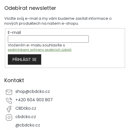
Z
pozitiva CBD, které mu přinese zdraví a pohodu každý den.
Odebírat newsletter
á
p
Vložte svůj e-mail a my vám budeme zasílat informace o
a
nových produktech na našem e-shopu.
t
E-mail
í
Vložením e-mailu souhlasíte s
podmínkami ochrany osobních údajů
PŘIHLÁSIT SE
Kontakt
shop
@
cbdcko.cz
+420 604 903 807
CBDčko.cz
cbdcko.cz
@cbdcko.cz