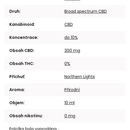
Druh
:
Broad spectrum CBD
Kanabinoid
:
CBD
Koncentrace
:
do 10%
Obsah CBD
:
300 mg
Obsah THC
:
0%
Příchuť
:
Northern Lights
Aroma
:
Přírodní
Objem
:
10 ml
Obsah nikotinu
:
0 mg
Položka byla vyprodána…