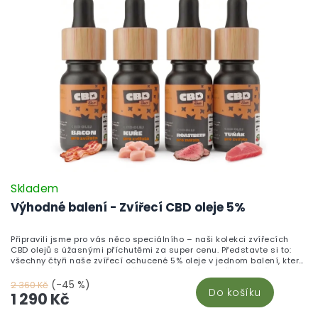
Skladem
Výhodné balení - Zvířecí CBD oleje 5%
Připravili jsme pro vás něco speciálního – naši kolekci zvířecích
CBD olejů s úžasnými příchutěmi za super cenu. Představte si to:
všechny čtyři naše zvířecí ochucené 5% oleje v jednom balení, které
je ideální pro jakéhokoliv vašeho domácího mazlíčka. Dopřejte
svému mazlíčkovy příchuť výborné slaniny, šťavnatého roastbeefu,
(-45 %)
2 360 Kč
Do košíku
jemného tuňáka nebo lahodné kuřete. Tyto výjimečné oleje najdete
1 290 Kč
pouze u nás, takže neváhejte a objednejte na našem webu nebo
přímo v sekci oleje. Dopřejte svému zvířecímu parťákovi veškeré