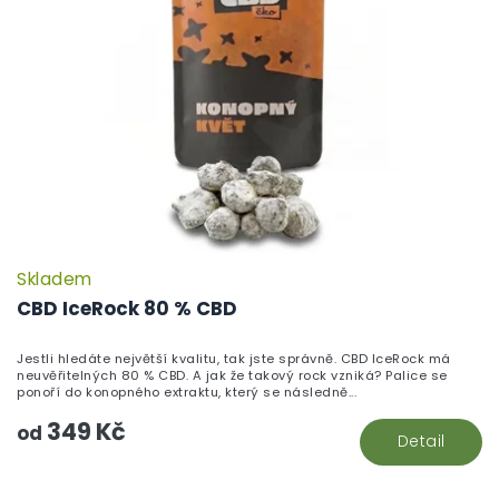
Skladem
P
h
CBD IceRock 80 % CBD
pr
je
Jestli hledáte největší kvalitu, tak jste správně. CBD IceRock má
5,
neuvěřitelných 80 % CBD. A jak že takový rock vzniká? Palice se
z
ponoří do konopného extraktu, který se následně...
5
349 Kč
hv
od
Detail