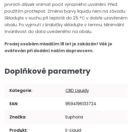
prvních dávek vnímat pocit výrazného uvolnění. Před
použitím protřepat. Změna barvy liquidu není na závadu.
Skladujte v suchu při teplotě do 25 °C v dobře uzavřeném
obalu. Po vyjmutí z krabičky skladujte v temnu. Minimální
trvanlivost do data uvedeného na obalu.
Prodej osobám mladším 18 let je zakázán! Věk je
ověřován při dodání naším dopravcem.
Doplňkové parametry
Kategorie
:
CBD Liquidy
EAN
:
8594196133724
Značka
:
Euphoria
Produkt
:
E-Liquid