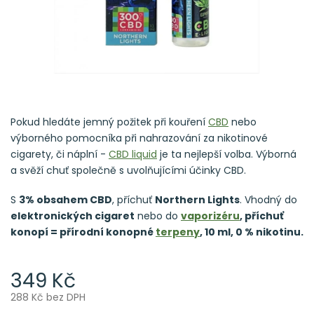
Pokud hledáte jemný požitek při kouření
CBD
nebo
výborného pomocníka při nahrazování za nikotinové
cigarety, či náplní -
CBD liquid
je ta nejlepší volba. Výborná
a svěží chuť společně s uvolňujícími účinky CBD.
S
3% obsahem CBD
, příchuť
Northern Lights
. Vhodný do
elektronických cigaret
nebo do
vaporizéru
, příchuť
konopí = přírodní konopné
terpeny
, 10 ml, 0 % nikotinu.
349 Kč
288 Kč bez DPH