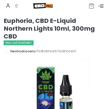
CZK
Přejít
Euphoria, CBD E-Liquid
na
obsah
Northern Lights 10ml, 300mg
CBD
PRO ZAČÁTEČNÍKY
Průměrné
Podrobnosti hodnocení
Neohodnoceno
hodnocení
produktu
je
0,0
z
5
hvězdiček.