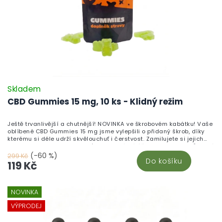
Skladem
CBD Gummies 15 mg, 10 ks - Klidný režim
Ještě trvanlivější a chutnější! NOVINKA ve škrobovém kabátku! Vaše
oblíbené CBD Gummies 15 mg jsme vylepšili o přidaný škrob, díky
kterému si déle udrží skvělouchuť i čerstvost. Zamilujete si jejich
neodolatelnou sladkou chuť a blahodárné účinky kanabinoidů, které
pomáhají zklidnit tělo i mysl. Vyrobeno v České republice z vysoce
(-60 %)
299 Kč
Do košíku
kvalitního CBD izolátu a testováno v nezávislých laboratořích pro
119 Kč
maximální kvalitu a bezpečnost. Chuť, která vydrží. Účinky, které
ucítíte. Kvalita, které můžete věřit.
NOVINKA
VÝPRODEJ