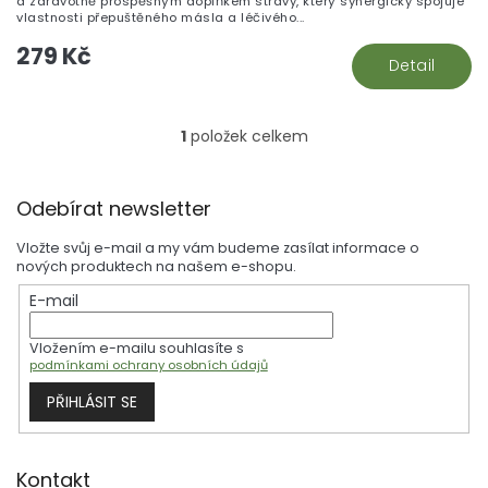
a zdravotně prospěšným doplňkem stravy, který synergicky spojuje
vlastnosti přepuštěného másla a léčivého...
279 Kč
Detail
1
položek celkem
O
v
l
Z
á
Odebírat newsletter
á
d
p
a
Vložte svůj e-mail a my vám budeme zasílat informace o
a
c
nových produktech na našem e-shopu.
t
í
E-mail
í
p
r
Vložením e-mailu souhlasíte s
v
podmínkami ochrany osobních údajů
k
y
PŘIHLÁSIT SE
v
ý
p
i
Kontakt