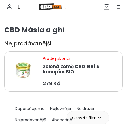
CZK
Přejít
na
CBD Másla a ghí
obsah
Nejprodávanější
Prodej skončil
Zelená Země CBD Ghí s
konopím BIO
279 Kč
Ř
Doporučujeme
Nejlevnější
Nejdražší
a
z
Otevřít filtr
Nejprodávanější
Abecedně
e