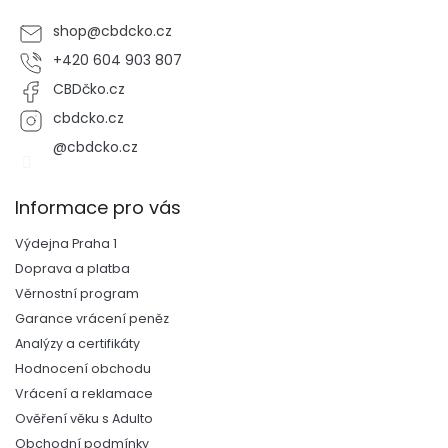
s
u
shop
@
cbdcko.cz
+420 604 903 807
CBDčko.cz
cbdcko.cz
@cbdcko.cz
Informace pro vás
Výdejna Praha 1
Doprava a platba
Věrnostní program
Garance vrácení peněz
Analýzy a certifikáty
Hodnocení obchodu
Vrácení a reklamace
Ověření věku s Adulto
Obchodní podmínky