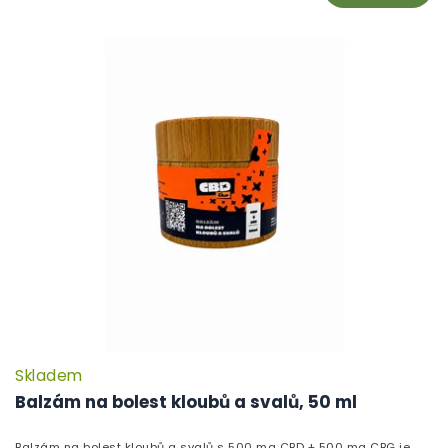
Skladem
P
h
Balzám na bolest kloubů a svalů, 50 ml
pr
je
Balzám na bolest kloubů a svalů s 500 mg CBD + 500 mg CBG je