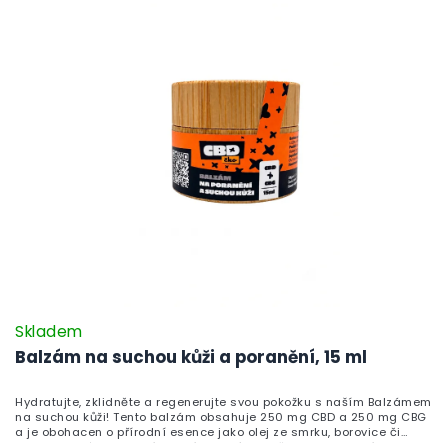
Skladem
Balzám na suchou kůži a poranění, 15 ml
Hydratujte, zklidněte a regenerujte svou pokožku s naším Balzámem
na suchou kůži! Tento balzám obsahuje 250 mg CBD a 250 mg CBG
a je obohacen o přírodní esence jako olej ze smrku, borovice či
mumio, které podporují hojení drobných oděrek a hydratují suchou