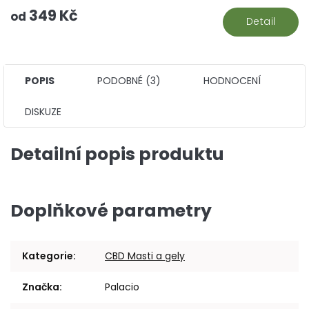
5
349 Kč
hv
od
Detail
POPIS
PODOBNÉ (3)
HODNOCENÍ
DISKUZE
Detailní popis produktu
Doplňkové parametry
Kategorie
:
CBD Masti a gely
Značka
:
Palacio