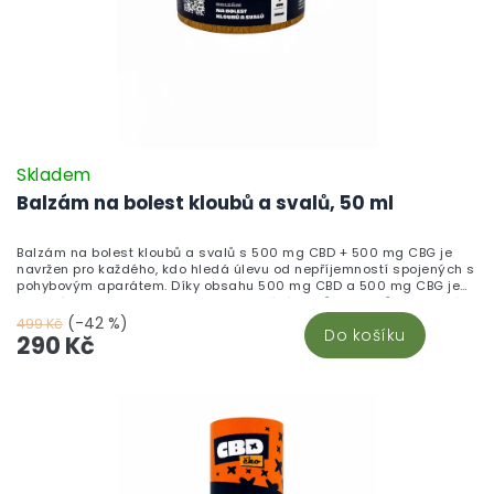
Skladem
Balzám na bolest kloubů a svalů, 50 ml
Balzám na bolest kloubů a svalů s 500 mg CBD + 500 mg CBG je
navržen pro každého, kdo hledá úlevu od nepříjemností spojených s
pohybovým aparátem. Díky obsahu 500 mg CBD a 500 mg CBG je
ideální volbou pro regeneraci a uvolnění svalů a kloubů. Tento krém,
vyrobený z nejkvalitnějších ingrediencí přímo v České republice,
(-42 %)
499 Kč
Do košíku
kombinuje přírodní esenciální oleje z jedle, smrku nebo borovice,
290 Kč
které mají zklidňující a osvěžující účinky. Bambusová dóza se
snadno přenáší, takže pomoc máte vždy po ruce. Stačí jemně
rozetřít krém na bolavé místo a užít si jeho příjemný účinek. Pro více
informací navštivte náš článek o Konopné masti.