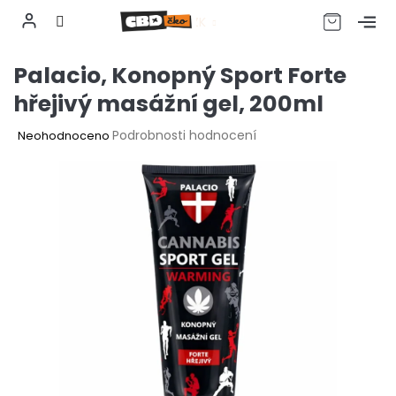
CZK
Přejít
Palacio, Konopný Sport Forte
na
obsah
hřejivý masážní gel, 200ml
Průměrné
Podrobnosti hodnocení
Neohodnoceno
hodnocení
produktu
je
0,0
z
5
hvězdiček.