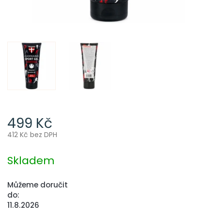
499 Kč
412 Kč bez DPH
Měrná
cena:
Skladem
Můžeme doručit
do:
11.8.2026