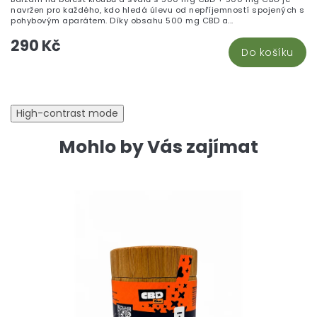
5,
navržen pro každého, kdo hledá úlevu od nepříjemností spojených s
z
pohybovým aparátem. Díky obsahu 500 mg CBD a...
5
290 Kč
hv
Do košíku
High-contrast mode
Mohlo by Vás zajímat