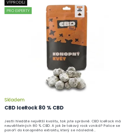
VÝPRODEJ
PRO EXPERTY
Skladem
P
h
CBD IceRock 80 % CBD
pr
je
Jestli hledáte největší kvalitu, tak jste správně. CBD IceRock má
5,
neuvěřitelných 80 % CBD. A jak že takový rock vzniká? Palice se
z
ponoří do konopného extraktu, který se následně...