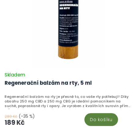
Skladem
Regenerační balzám na rty, 5 ml
Regenerační balzám na rty je přesně to, co vaše rty potřebují! Díky
obsahu 250 mg CBD a 250 mg CBG je ideální pomocníkem na
suché, popraskané rty i opary. Je vyroben z kvalitních surovin přímo
v České republice a obsahuje přírodní složky jako propolis a
slunečnicový olej, které zajišťují hloubkovou hydrataci, regeneraci a
(-35 %)
289 Kč
Do košíku
ochranu jemné pokožky rtů. Balzám je malý a praktický – ideální do
189 Kč
kapsy nebo kabelky. Stačí jej jednoduše nanést a vaše rty budou
zase hebké a zdravé. Objevte více produktů v sekci CBD kosmetika.