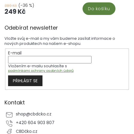
a podrážděnou pokožku. Všechny suroviny, včetně nejkvalitnějších
(-36 %)
389 Kč
Do košíku
ingrediencí, pochází z tuzemské výroby. Balzám stačí jemně
249 Kč
vmasírovat do postiženého místa a užít si jeho blahodárné účinky.
Přidejte do své výbavy tuto nezbytnost pro péči o pleť a objevte více
Z
v sekci CBD kosmetika.
Odebírat newsletter
á
p
Vložte svůj e-mail a my vám budeme zasílat informace o
a
nových produktech na našem e-shopu.
t
E-mail
í
Vložením e-mailu souhlasíte s
podmínkami ochrany osobních údajů
PŘIHLÁSIT SE
Kontakt
shop
@
cbdcko.cz
+420 604 903 807
CBDčko.cz