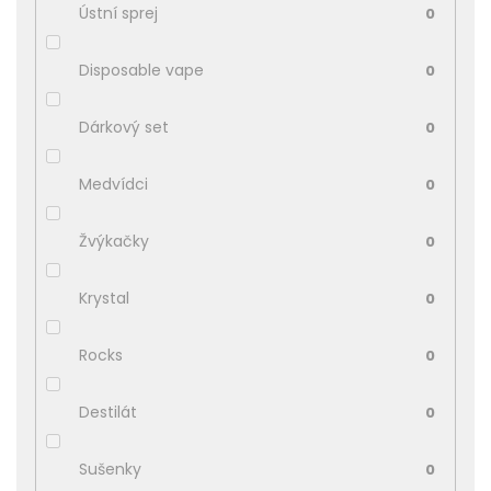
Ústní sprej
0
Disposable vape
0
Dárkový set
0
Medvídci
0
Žvýkačky
0
Krystal
0
Rocks
0
Destilát
0
Sušenky
0