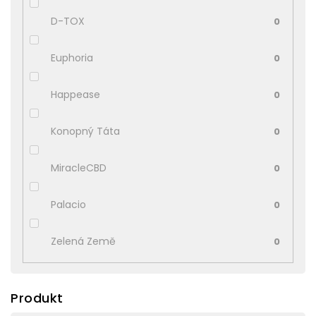
D-TOX
0
Euphoria
0
Happease
0
Konopný Táta
0
MiracleCBD
0
Palacio
0
Zelená Země
0
Produkt