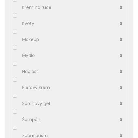
Krém na ruce
0
Květy
0
Makeup
0
Mýdlo
0
Náplast
0
Pleťový krém
0
Sprchový gel
0
Šampón
0
Zubní pasta
0