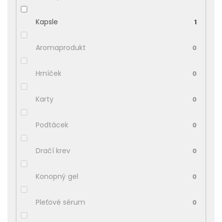
Kapsle
1
Aromaprodukt
0
Hrníček
0
Karty
0
Podtácek
0
Dračí krev
0
Konopný gel
0
Pleťové sérum
0