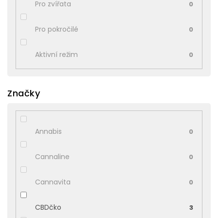
Pro zvířata
0
Pro pokročilé
0
Aktivní režim
0
Značky
Annabis
0
Cannaline
0
Cannavita
0
CBDčko
3