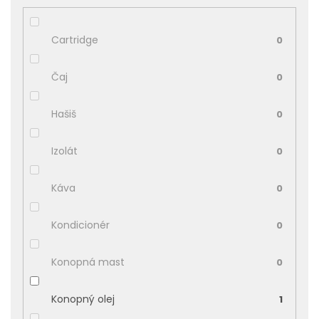
Cartridge
0
Čaj
0
Hašiš
0
Izolát
0
Káva
0
Kondicionér
0
Konopná mast
0
Konopný olej
1