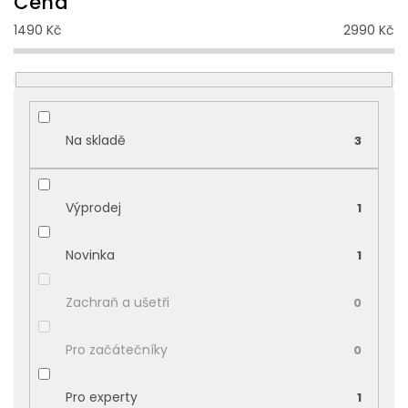
Cena
í
1490
Kč
2990
Kč
p
r
o
d
u
k
Na skladě
3
t
ů
Výprodej
1
Novinka
1
Zachraň a ušetři
0
Pro začátečníky
0
Pro experty
1