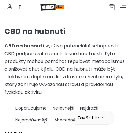
CZK
Přejít
na
CBD na hubnutí
obsah
CBD na hubnutí
využívá potenciální schopnosti
CBD podporovat řízení tělesné hmotnosti. Tyto
produkty mohou pomáhat regulovat metabolismus
a snižovat chuť k jídlu. CBD na hubnutí může být
efektivním doplňkem ke zdravému životnímu stylu,
který zahrnuje vyváženou stravu a pravidelnou
fyzickou aktivitu.
Ř
Doporučujeme
Nejlevnější
Nejdražší
a
z
Zavřít filtr
Nejprodávanější
Abecedně
e
n