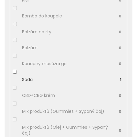
Kief
0
Bomba do koupele
0
Balzám na rty
0
Balzám
0
Konopný masážní gel
0
Sada
1
CBD+CBG krém
0
Mix produktů (Gummies + Sypaný čaj)
0
Mix produktů (Olej + Gummies + Sypaný
0
čaj)