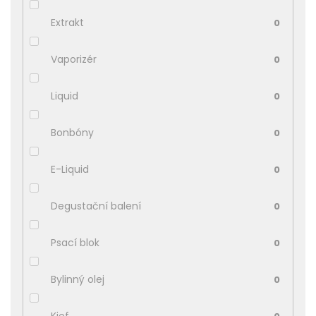
Extrakt
0
Vaporizér
0
Liquid
0
Bonbóny
0
E-Liquid
0
Degustační balení
0
Psací blok
0
Bylinný olej
0