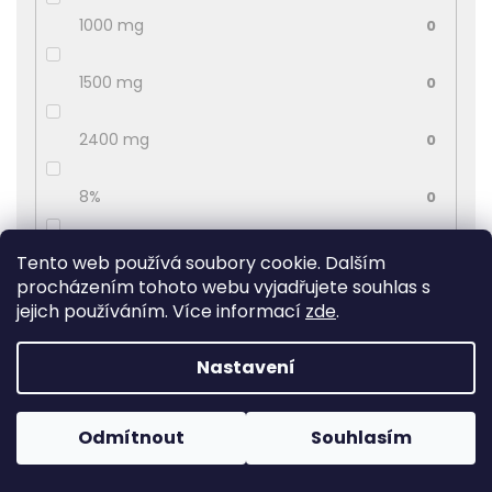
1000 mg
0
1500 mg
0
2400 mg
0
8%
0
50 mg
0
Tento web používá soubory cookie. Dalším
procházením tohoto webu vyjadřujete souhlas s
jejich používáním. Více informací
zde
.
11%
0
Nastavení
10%
0
20 mg
0
Odmítnout
Souhlasím