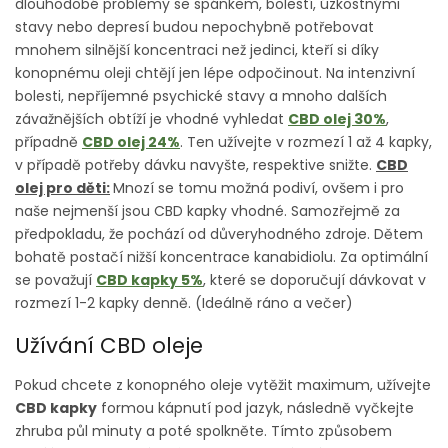
dlouhodobé problémy se spánkem, bolestí, úzkostnými
stavy nebo depresí budou nepochybně potřebovat
mnohem silnější koncentraci než jedinci, kteří si díky
konopnému oleji chtějí jen lépe odpočinout. Na intenzivní
bolesti, nepříjemné psychické stavy a mnoho dalších
závažnějších obtíží je vhodné vyhledat
CBD olej 30%
,
případně
CBD olej 24%
. Ten užívejte v rozmezí 1 až 4 kapky,
v případě potřeby dávku navyšte, respektive snižte.
CBD
olej pro děti:
Mnozí se tomu možná podiví, ovšem i pro
naše nejmenší jsou CBD kapky vhodné. Samozřejmě za
předpokladu, že pochází od důveryhodného zdroje. Dětem
bohatě postačí nižší koncentrace kanabidiolu. Za optimální
se považují
CBD kapky 5%
, které se doporučují dávkovat v
rozmezí 1-2 kapky denně. (Ideálně ráno a večer)
Užívání CBD oleje
Pokud chcete z konopného oleje vytěžit maximum, užívejte
CBD kapky
formou kápnutí pod jazyk, následně vyčkejte
zhruba půl minuty a poté spolkněte. Tímto způsobem