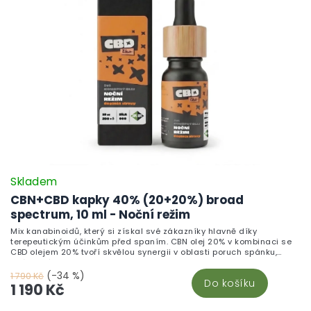
Skladem
CBN+CBD kapky 40% (20+20%) broad
spectrum, 10 ml - Noční režim
Mix kanabinoidů, který si získal své zákazníky hlavně díky
terepeutickým účinkům před spaním. CBN olej 20% v kombinaci se
CBD olejem 20% tvoří skvělou synergii v oblasti poruch spánku,
spánkového cyklu a bolesti. CBN a CBD broad spectrum extrakt je
smíchán se za studena lisovaným konopným olejem, který pomůže
(-34 %)
1 790 Kč
Do košíku
s více než jedním problémem.
1 190 Kč