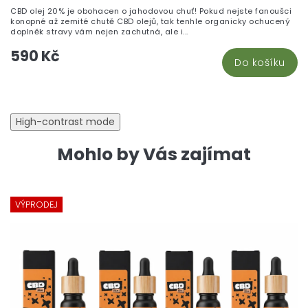
CBD olej 20% je obohacen o jahodovou chuť! Pokud nejste fanoušci
konopné až zemité chutě CBD olejů, tak tenhle organicky ochucený
doplněk stravy vám nejen zachutná, ale i...
590 Kč
Do košíku
High-contrast mode
Mohlo by Vás zajímat
VÝPRODEJ