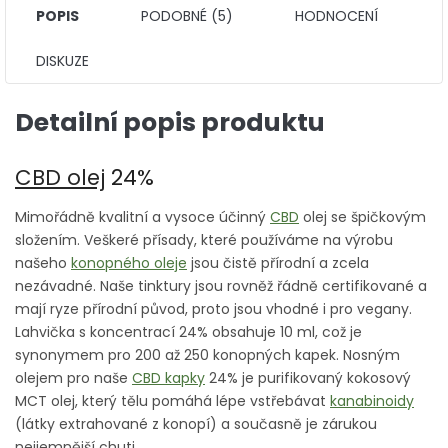
POPIS
PODOBNÉ (5)
HODNOCENÍ
DISKUZE
Detailní popis produktu
CBD olej
24%
Mimořádně kvalitní a vysoce účinný
CBD
olej se špičkovým
složením. Veškeré přísady, které používáme na výrobu
našeho
konopného oleje
jsou čistě přírodní a zcela
nezávadné. Naše tinktury jsou rovněž řádně certifikované a
mají ryze přírodní původ, proto jsou vhodné i pro vegany.
Lahvička s koncentrací 24% obsahuje 10 ml, což je
synonymem pro 200 až 250 konopných kapek. Nosným
olejem pro naše
CBD kapky
24% je purifikovaný kokosový
MCT olej, který tělu pomáhá lépe vstřebávat
kanabinoidy
(látky extrahované z konopí) a současně je zárukou
nejjemnější chuti.