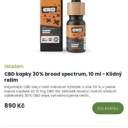
Skladem
P
h
CBD kapky 30% broad spectrum, 10 ml - Klidný
pr
režim
je
Nejsilnější CBD olej v naší nabídce! Výtažek o síle 30 %, v jedné
5,
kapce najdete až 12 mg CBD. Na základě recenzí našich stálých
z
odběratelů 30% CBD oleje, vyhodnocujeme tento...
5
890 Kč
hv
Do košíku