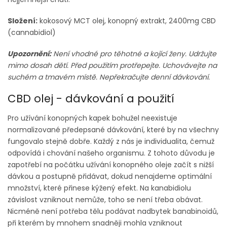
Složení:
kokosový MCT olej, konopný extrakt, 2400mg CBD
(cannabidiol)
Upozornění:
Není vhodné pro těhotné a kojící ženy. Udržujte
mimo dosah dětí. Před použitím protřepejte. Uchovávejte na
suchém a tmavém místě. Nepřekračujte denní dávkování.
CBD olej - dávkování a použití
Pro užívání konopných kapek bohužel neexistuje
normalizované předepsané dávkování, které by na všechny
fungovalo stejně dobře. Každý z nás je individualita, čemuž
odpovídá i chování našeho organismu. Z tohoto důvodu je
zapotřebí na počátku užívání konopného oleje začít s nižší
dávkou a postupně přidávat, dokud nenajdeme optimální
množství, které přinese kýžený efekt. Na kanabidiolu
závislost vzniknout nemůže, toho se není třeba obávat.
Nicméně není potřeba tělu podávat nadbytek banabinoidů,
při kterém by mnohem snadněji mohla vzniknout