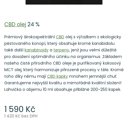
CBD olej
24 %
Prémiový širokospektrální
CBD
olej s výtažkem z ekologicky
pěstovaného konopí, který obsahuje kromě kanabidiolu
také další
kanabinoidy
a
terpeny
, jenž jsou velmi důležité
pro dosažení optimálního účinku na organismus. Základem
našeho čistě přírodního CBD oleje je purifikovaný kokosový
MCT olej, který harmonizuje přirozené procesy v těle. Kromě
toho díky němu mají
CBD kapky
mnohem jemnější chuť.
Garantujeme nejvyšší kvalitu a mimořádně kvalitní složení!
Lahvička o objemu 10 ml obsahuje přibližně 200-250 kapek.
1 590 Kč
1 420 Kč bez DPH
Měrná