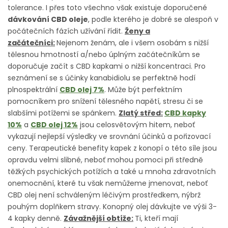
tolerance. I přes toto všechno však existuje doporučené
dávkování CBD oleje
, podle kterého je dobré se alespoň v
počátečních fázích užívání řídit.
Ženy a
začátečníci:
Nejenom ženám, ale i všem osobám s nižší
tělesnou hmotností a/nebo úplným začátečníkům se
doporučuje začít s CBD kapkami o nižší koncentraci. Pro
seznámení se s účinky kanabidiolu se perfektně hodí
plnospektrální
CBD olej 7%
. Může být perfektním
pomocníkem pro snížení tělesného napětí, stresu či se
slabšími potížemi se spánkem.
Zlatý střed:
CBD kapky
10%
a
CBD olej 12%
jsou celosvětovým hitem, neboť
vykazují nejlepší výsledky ve srovnání účinků a pořizovací
ceny. Terapeutické benefity kapek z konopí o této síle jsou
opravdu velmi slibné, neboť mohou pomoci při středně
těžkých psychických potížích a také u mnoha zdravotních
onemocnění, které tu však nemůžeme jmenovat, neboť
CBD olej není schváleným léčivým prostředkem, nýbrž
pouhým doplňkem stravy. Konopný olej dávkujte ve výši 3-
4 kapky denně.
Závažnější obtíže:
Ti, kteří mají