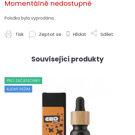
cena:
Momentálně nedostupné
Položka byla vyprodána…
Tisk
Zeptat se
Hlídat
Sdílet
Související produkty
PRO ZAČÁTEČNÍKY
KLIDNÝ REŽIM