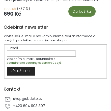
CBD v jedné kapce. Vysoká kvalita je zaručena CO2 extrakcí a
laboratorním testováním. CBD olej 20% doporučujeme uživatelům,
kteří jsou obeznámeni s konopnými produkty a CBD.
(-37 %)
1 090 Kč
Do košíku
690 Kč
Z
Odebírat newsletter
á
p
Vložte svůj e-mail a my vám budeme zasílat informace o
a
nových produktech na našem e-shopu.
t
E-mail
í
Vložením e-mailu souhlasíte s
podmínkami ochrany osobních údajů
PŘIHLÁSIT SE
Kontakt
shop
@
cbdcko.cz
+420 604 903 807