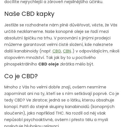
docílíte nejrychlejší a zároveň nejsilnějšího účinku.
Naše CBD kapky
Jestliže se rozhodnete nám plně důvěřovat, vězte, že Vás
určitě nezklameme. Naše konopné oleje se řadí mezi
absolutní špičku na trhu. V porovnání s jinými prodejci
můžeme garantovat velmi čisté složení, kde naleznete
další kanabinoidy (např.
CBG
,
CBN
..) v odpovídajícím, nikoli
stopovém množství. Tak jak by to u poctivého
plnospektrálního
CBD oleje
zkrátka mělo být.
Co je CBD?
Mnoho z Vás ho velmi dobře znají, ovšem nesmíme
zapomínat ani na ty, kteří se s ním setkávají poprvé. Co je
tedy CBD? Ve zkratce; jedná se o látku, kterou obsahuje
konopí. Patří do stejné skupiny kanabinoidů (konopných
sloučenin), jako například THC. Na rozdíl od něj však
nepůsobí psychoaktivně, ovšem i přesto tělu a mysli
poskytuje hlubokou relaxaci.