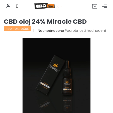
CZK
Přejít
CBD olej 24% Miracle CBD
na
obsah
PRO POKROČILÉ
Průměrné
Podrobnosti hodnocení
Neohodnoceno
hodnocení
produktu
je
0,0
z
5
hvězdiček.