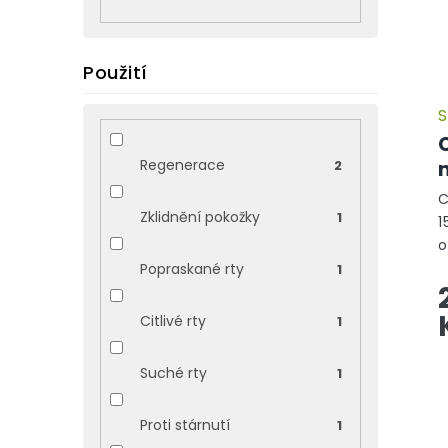
p
r
o
Použití
d
u
S
k
t
ů
Regenerace
2
C
Zklidnění pokožky
1
1
o
I
Popraskané rty
1
p
r
Citlivé rty
1
k
Suché rty
1
Proti stárnutí
1