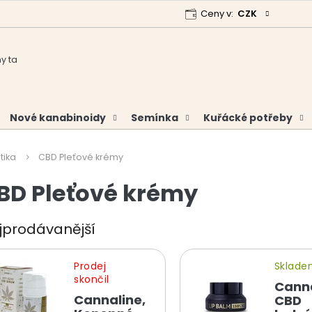
Ceny v:
CZK
 program
Garance vrácení peněz
Analýzy a certifikáty
Nové kanabinoidy
Semínka
Kuřácké potřeby
tika
CBD Pleťové krémy
BD Pleťové krémy
jprodávanější
Prodej
Sklad
skončil
Canna
Cannaline,
CBD