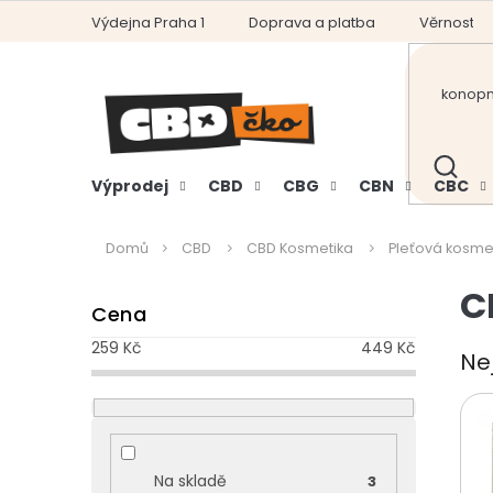
Přejít
Výdejna Praha 1
Doprava a platba
Věrnostní
na
obsah
HLEDAT
Výprodej
CBD
CBG
CBN
CBC
Domů
CBD
CBD Kosmetika
Pleťová kosme
P
C
Cena
o
s
259
Kč
449
Kč
Ne
t
r
a
n
n
Na skladě
3
í