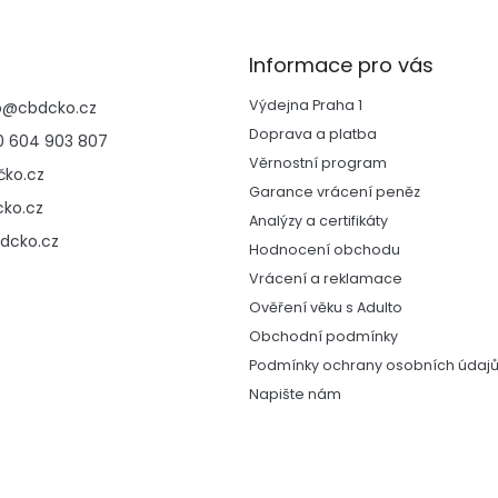
l
á
d
Informace pro vás
a
c
Výdejna Praha 1
p
@
cbdcko.cz
í
p
Doprava a platba
 604 903 807
r
Věrnostní program
ko.cz
v
Garance vrácení peněz
k
ko.cz
y
Analýzy a certifikáty
v
dcko.cz
Hodnocení obchodu
ý
Vrácení a reklamace
p
i
Ověření věku s Adulto
s
Obchodní podmínky
u
Podmínky ochrany osobních údaj
Napište nám