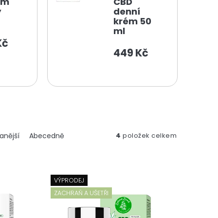
ám
CBD
y
denní
krém 50
ml
Kč
449 Kč
anější
Abecedně
4
položek celkem
VÝPRODEJ
ZACHRAŇ A UŠETŘI