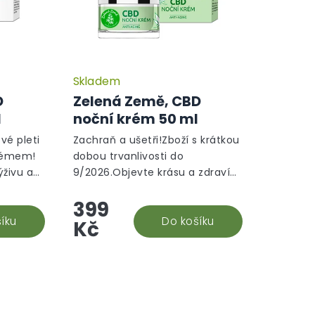
Skladem
D
Zelená Země, CBD
l
noční krém 50 ml
vé pleti
Zachraň a ušetři!Zboží s krátkou
rémem!
dobou trvanlivosti do
ýživu a
9/2026.Objevte krásu a zdraví
své pleti s naším CBD nočním
399
pleť
krémem! Poskytuje hloubkovou
íku
výživu a regeneraci, chrání
Do košíku
Kč
před...