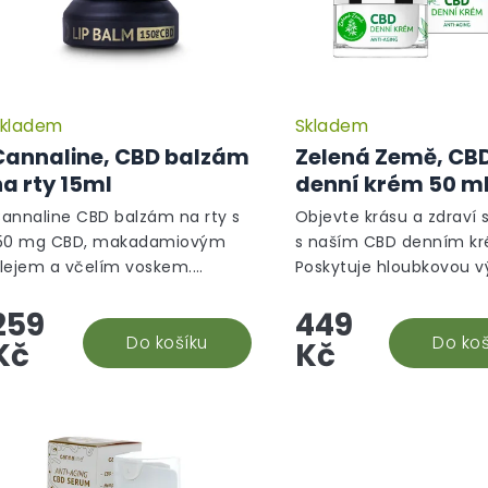
d
u
k
t
ů
kladem
Skladem
Cannaline, CBD balzám
Zelená Země, CB
na rty 15ml
denní krém 50 m
annaline CBD balzám na rty s
Objevte krásu a zdraví s
50 mg CBD, makadamiovým
s naším CBD denním k
lejem a včelím voskem.
Poskytuje hloubkovou v
ntenzivně vyživuje, chrání před
regeneraci, chrání před
259
449
opraskáním a podporuje
stárnutím a zanechává 
egeneraci pokožky rtů. Skvělé
Do košíku
jemnou a svěží.
Do koš
Kč
Kč
aždodenní...