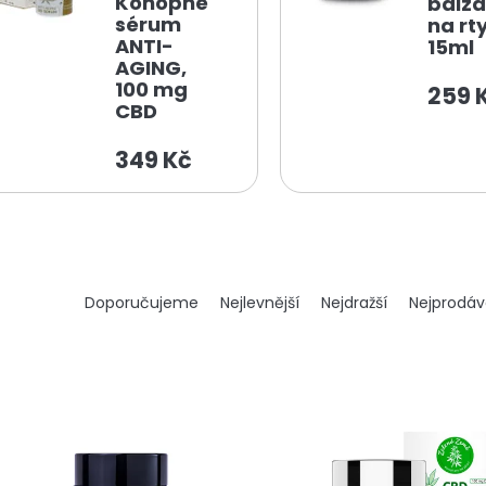
Konopné
balz
sérum
na rt
ANTI-
15ml
AGING,
100 mg
259 
CBD
349 Kč
Ř
Doporučujeme
Nejlevnější
Nejdražší
Nejprodáv
a
z
e
n
í
p
r
o