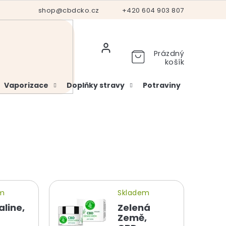
Hodnocení obchodu
shop@cbdcko.cz
Vrácení a reklamace
+420 604 903 807
Ověření věku
Prázdný
košík
Vaporizace
Doplňky stravy
Potraviny
Kosme
em
Skladem
line,
Zelená
Země,