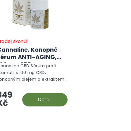
rodej skončil
Cannaline, Konopné
sérum ANTI-AGING,
100 mg CBD
annaline CBD Sérum proti
tárnutí s 100 mg CBD,
onopným olejem a extraktem
 kaviáru je lehké sérum proti
349
tárnutí pleti. Podporuje
ydrataci, pružnost a
Detail
Kč
egeneraci, pomáhá...
O
v