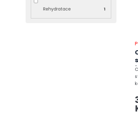
Rehydratace
1
P
C
s
k
z
s
h
r