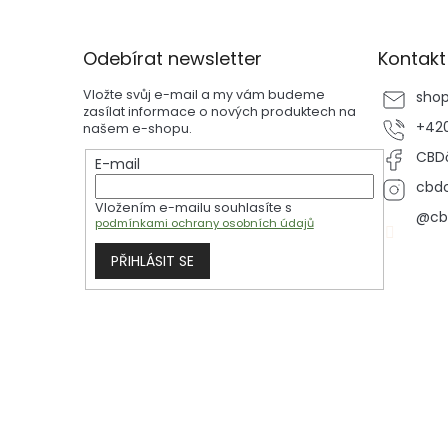
Z
á
p
Odebírat newsletter
Kontakt
a
t
Vložte svůj e-mail a my vám budeme
sho
í
zasílat informace o nových produktech na
+420
našem e-shopu.
CBDč
E-mail
cbdc
Vložením e-mailu souhlasíte s
@cb
podmínkami ochrany osobních údajů
PŘIHLÁSIT SE