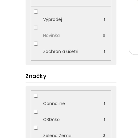
p
a
n
Výprodej
1
e
l
Novinka
0
Zachraň a ušetři
1
Značky
Cannaline
1
V
ý
CBDčko
p
1
i
s
Zelená Země
2