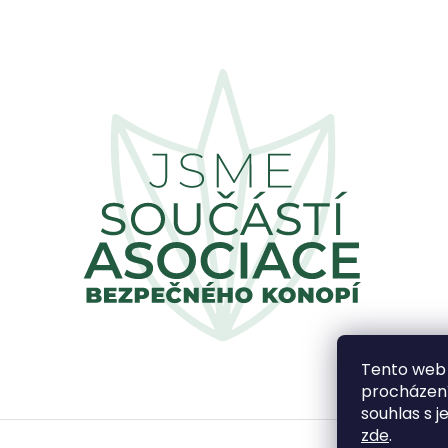
Tento web 
procházení
souhlas s j
zde
.