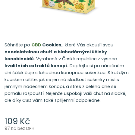
Sáhněte po
CBD
Cookies,
které Vás okouzlí svou
neodolatelnou chutí a blahodárnými účinky
kanabinoidů.
Vyrobené v České republice z vysoce
kvalitních extraktů konopí
.
Dopřejte si po náročném
dni šálek čaje s lahodnou konopnou sušenkou. S každým
kouskem cítíte, jak se jemná sladkost sušenky mísí s
jemným nádechem konopí, a stres z celého dne se
pomalu rozpouští. Nejenže uspokojí vaši chuť na sladké,
ale díky CBD vám také zpříjemní odpoledne.
109 Kč
97 Kč bez DPH