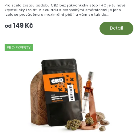
Pro zcela čistou podobu CBD bez jakýchkoliv stop THC je tu nově
krystalický izolát! V souladu s evropskými směrnicemi je jeho
izolace prováděna s maximální péčí, a vám se tak do...
149 Kč
od
Detail
PRO EXPERTY