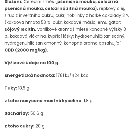
Složení:
Cereální směs (
pšeničná mouka, celozrná
pšeničná mouka, celozrná žitná mouka
), řepkový olej,
sirup z invertního cukru, cukr, hobllinky z hořké čokolády 3 %
(kakaová hmota 50 %, cukr, kakaové máslo, emulgátor:
sójový lecitin,
vanilkové aroma) mleté konopné výlisky 3
%, kakaová vláknina, kypřící látky: hydroenuhličitan sodný,
hydrogenuhličitan amonný, konopné aroma obsahující
CBD (2000 mg/kg).
Výživové údaje na 100 g:
Energetická hodnota:
1781 kJ/424 kcal
Tuky:
18,5 g
z toho nasycené mastné kyselina:
1,8 g
Sacharidy:
56,6 g
z toho cukry:
20 g