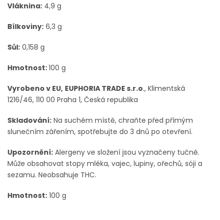
Vláknina:
4,9 g
Bílkoviny:
6,3 g
Sůl:
0,158 g
Hmotnost:
100 g
Vyrobeno v EU,
EUPHORIA TRADE s.r.o
., Klimentská
1216/46, 110 00 Praha 1, Česká republika
Skladování:
Na suchém místě, chraňte před přímým
slunečním zářením, spotřebujte do 3 dnů po otevření.
Upozornění:
Alergeny ve složení jsou vyznačeny tučně.
Může obsahovat stopy mléka, vajec, lupiny, ořechů, sóji a
sezamu. Neobsahuje THC.
Hmotnost:
100 g