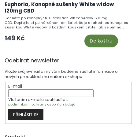
Euphoria, Konopné sušenky White widow
120mg CBD
Sáhněte po konopných sušenkách White widow 120 mg
CBD. Dopřejte si po náročném dni šálek čaje s lahodnou konopnou
sušenkou White widow. S každým kouskem cítíte, jak se jemná
sladkost čokolády mísí s jemným nádechem konopí, a stres z
149 Kč
celého dne se pomalu rozpouští. Představte si, jak se s přáteli
Do košíku
sejdete na odpolední kávu a dělíte se o tyto lahodné sušenky.
Nejenže uspokojí vaši chuť na sladké, ale také vám zpříjemní
odpoledne.
Z
Odebírat newsletter
á
p
Vložte svůj e-mail a my vám budeme zasílat informace o
a
nových produktech na našem e-shopu.
t
E-mail
í
Vložením e-mailu souhlasíte s
podmínkami ochrany osobních údajů
PŘIHLÁSIT SE
Kontakt