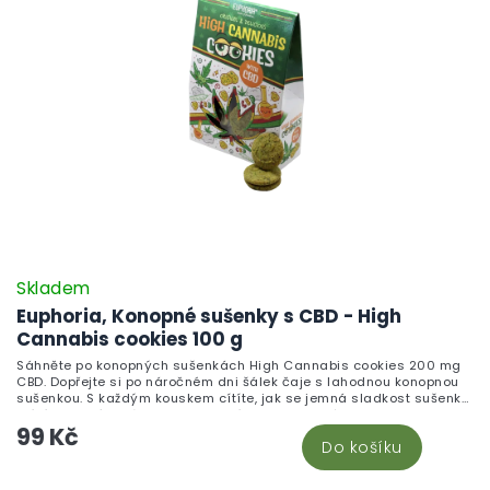
Skladem
Euphoria, Konopné sušenky s CBD - High
Cannabis cookies 100 g
Sáhněte po konopných sušenkách High Cannabis cookies 200 mg
CBD. Dopřejte si po náročném dni šálek čaje s lahodnou konopnou
sušenkou. S každým kouskem cítíte, jak se jemná sladkost sušenky
mísí s jemným nádechem konopí, a stres z celého dne se pomalu
99 Kč
rozpouští. Představte si, jak se s přáteli sejdete na odpolední kávu
Do košíku
a dělíte se o tyto lahodné sušenky. Nejenže uspokojí vaši chuť na
sladké, ale také vám zpříjemní odpoledne.