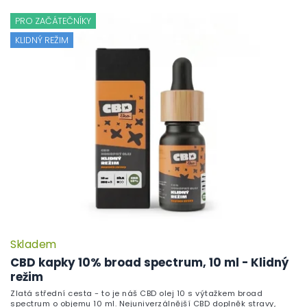
PRO ZAČÁTEČNÍKY
KLIDNÝ REŽIM
Skladem
CBD kapky 10% broad spectrum, 10 ml - Klidný
režim
Zlatá střední cesta - to je náš CBD olej 10 s výtažkem broad
spectrum o objemu 10 ml. Nejuniverzálnější CBD doplněk stravy,