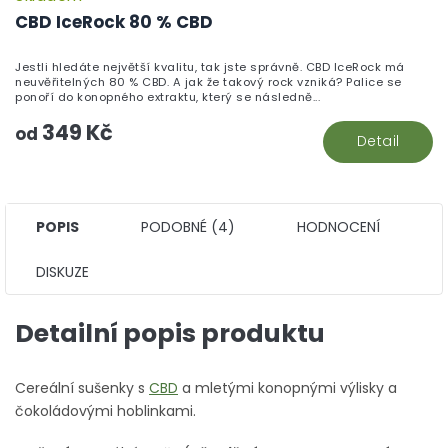
h
CBD IceRock 80 % CBD
pr
je
Jestli hledáte největší kvalitu, tak jste správně. CBD IceRock má
5,
neuvěřitelných 80 % CBD. A jak že takový rock vzniká? Palice se
z
ponoří do konopného extraktu, který se následně...
5
349 Kč
hv
od
Detail
POPIS
PODOBNÉ (4)
HODNOCENÍ
DISKUZE
Detailní popis produktu
Cereální sušenky s
CBD
a mletými konopnými výlisky a
čokoládovými hoblinkami.