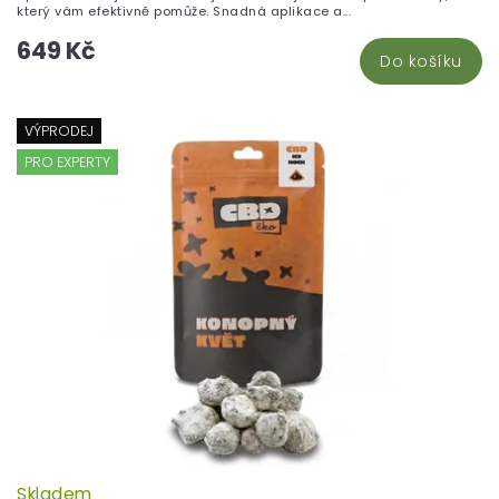
který vám efektivně pomůže. Snadná aplikace a...
649 Kč
Do košíku
VÝPRODEJ
PRO EXPERTY
Skladem
P