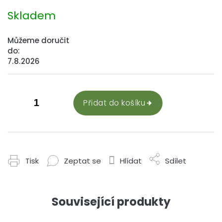
Měrná
cena:
Skladem
Můžeme doručit
do:
7.8.2026
Přidat do košíku
Tisk
Zeptat se
Hlídat
Sdílet
Související produkty