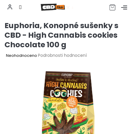
CZK
Přejít
Euphoria, Konopné sušenky s
na
obsah
CBD - High Cannabis cookies
Chocolate 100 g
Průměrné
Podrobnosti hodnocení
Neohodnoceno
hodnocení
produktu
je
0,0
z
5
hvězdiček.