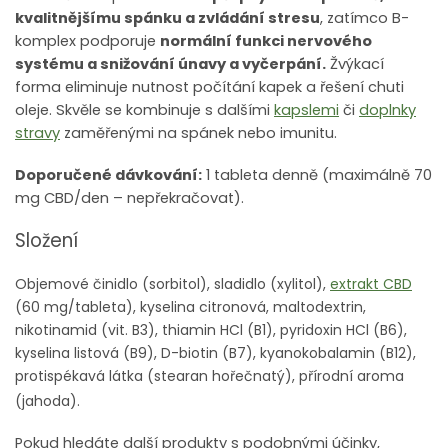
kvalitnějšímu spánku a zvládání stresu
, zatímco B-
komplex podporuje
normální funkci nervového
systému a snižování únavy a vyčerpání.
Žvýkací
forma eliminuje nutnost počítání kapek a řešení chuti
oleje. Skvěle se kombinuje s dalšími
kapslemi
či
doplnky
stravy
zaměřenými na spánek nebo imunitu.
Doporučené dávkování:
1 tableta denně (maximálně 70
mg CBD/den – nepřekračovat).
Složení
Objemové činidlo (sorbitol), sladidlo (xylitol),
extrakt CBD
(60 mg/tableta), kyselina citronová, maltodextrin,
nikotinamid (vit. B3), thiamin HCl (B1), pyridoxin HCl (B6),
kyselina listová (B9), D-biotin (B7), kyanokobalamin (B12),
protispékavá látka (stearan hořečnatý), přírodní aroma
(jahoda).
Pokud hledáte další produkty s podobnými účinky,