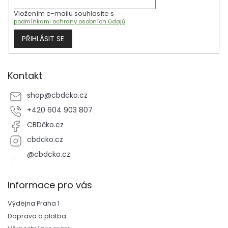
Vložením e-mailu souhlasíte s
podmínkami ochrany osobních údajů
PŘIHLÁSIT SE
Kontakt
shop
@
cbdcko.cz
+420 604 903 807
CBDčko.cz
cbdcko.cz
@cbdcko.cz
Informace pro vás
Výdejna Praha 1
Doprava a platba