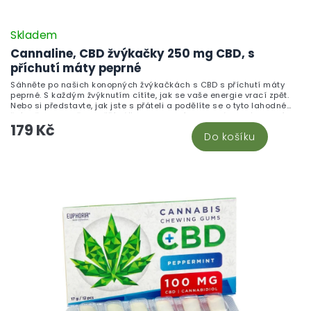
Skladem
Cannaline, CBD žvýkačky 250 mg CBD, s
příchutí máty peprné
Sáhněte po našich konopných žvýkačkách s CBD s příchutí máty
peprné. S každým žvýknutím cítíte, jak se vaše energie vrací zpět.
Nebo si představte, jak jste s přáteli a podělíte se o tyto lahodné
žvýkačky. Nejenže osvěží váš dech, ale díky CBD vás také zklidní a
179 Kč
uvolní.
Do košíku