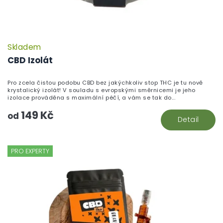
Skladem
CBD Izolát
Pro zcela čistou podobu CBD bez jakýchkoliv stop THC je tu nově
krystalický izolát! V souladu s evropskými směrnicemi je jeho
izolace prováděna s maximální péčí, a vám se tak do...
149 Kč
od
Detail
PRO EXPERTY