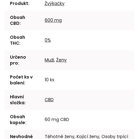
Produkt
:
Žvýkačky
Obsah
600 mg
CBD
:
Obsah
0%
THC
:
Určeno
Muži
,
Ženy
pro
:
Počet ks v
10 ks
balení
:
Hlavní
CBD
složka
:
Obsah
60 mg CBD
kapsle
:
Nevhodné
Těhotné ženy, Kojící ženy, Osoby trpící