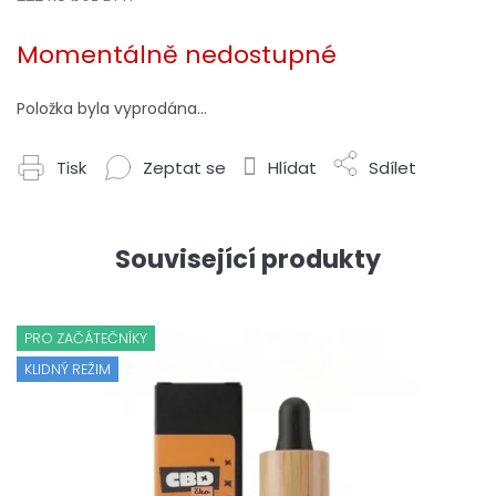
Měrná
cena:
Momentálně nedostupné
Položka byla vyprodána…
Tisk
Zeptat se
Hlídat
Sdílet
Související produkty
PRO ZAČÁTEČNÍKY
KLIDNÝ REŽIM