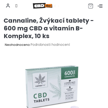
CZK
Přejít
Cannaline, Žvýkací tablety -
na
obsah
600 mg CBD a vitamín B-
Komplex, 10 ks
Průměrné
Podrobnosti hodnocení
Neohodnoceno
hodnocení
produktu
je
0,0
z
5
hvězdiček.