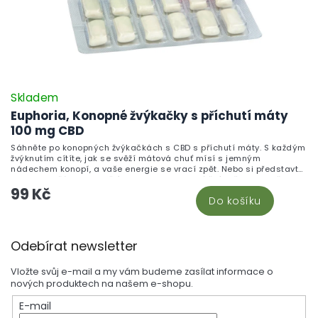
Skladem
Euphoria, Konopné žvýkačky s příchutí máty
100 mg CBD
Sáhněte po konopných žvýkačkách s CBD s příchutí máty. S každým
žvýknutím cítíte, jak se svěží mátová chuť mísí s jemným
nádechem konopí, a vaše energie se vrací zpět. Nebo si představte,
jak jste s přáteli a podělíte se o tyto lahodné žvýkačky. Nejenže
99 Kč
osvěží váš dech, ale díky CBD vás také zklidní a uvolní.
Do košíku
Z
Odebírat newsletter
á
p
Vložte svůj e-mail a my vám budeme zasílat informace o
a
nových produktech na našem e-shopu.
t
E-mail
í