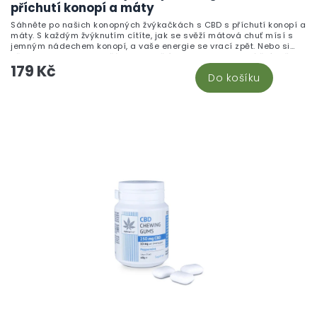
příchutí konopí a máty
Sáhněte po našich konopných žvýkačkách s CBD s příchutí konopí a
máty. S každým žvýknutím cítíte, jak se svěží mátová chuť mísí s
jemným nádechem konopí, a vaše energie se vrací zpět. Nebo si
představte, jak jste s přáteli a podělíte se o tyto lahodné žvýkačky.
179 Kč
Nejenže osvěží váš dech, ale díky CBD vás také zklidní a uvolní.
Do košíku