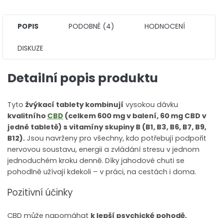
POPIS
PODOBNÉ (4)
HODNOCENÍ
DISKUZE
Detailní popis produktu
Tyto
žvýkací tablety kombinují
vysokou dávku
kvalitního
CBD
(celkem 600 mg v balení, 60 mg CBD v
jedné tabletě) s vitamíny skupiny B (B1, B3, B6, B7, B9,
B12).
Jsou navrženy pro všechny, kdo potřebují podpořit
nervovou soustavu, energii a zvládání stresu v jednom
jednoduchém kroku denně. Díky jahodové chuti se
pohodlně užívají kdekoli – v práci, na cestách i doma.
Pozitivní účinky
CBD může napomáhat
k lepší psychické pohodě,