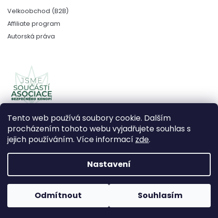
Velkoobchod (B2B)
Affiliate program
Autorská práva
Tento web používá soubory cookie. Dalším
procházením tohoto webu vyjadřujete souhlas s
jejich používáním. Více informací
zde
.
Copyright 2026
CBDčko
. Všechna práva vyhrazena.
Upravit nastavení cookies
Nastavení
Vytvořil Shoptet Premium
Odmítnout
Souhlasím
Používáme
ověření věku Adulto
Grafický návrh vytvořil a
nakódoval
Shoptak.cz