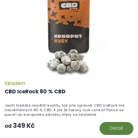
Skladem
P
h
CBD IceRock 80 % CBD
pr
je
Jestli hledáte největší kvalitu, tak jste správně. CBD IceRock má
5,
neuvěřitelných 80 % CBD. A jak že takový rock vzniká? Palice se
z
ponoří do konopného extraktu, který se následně...
5
349 Kč
hv
od
Detail