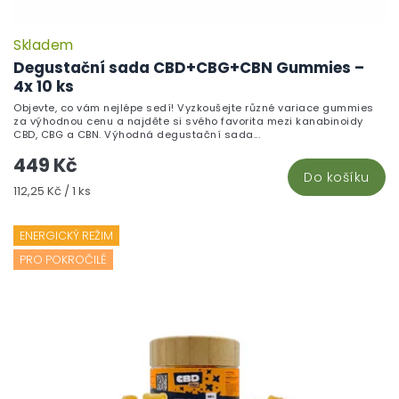
Skladem
P
h
Degustační sada CBD+CBG+CBN Gummies –
pr
4x 10 ks
je
Objevte, co vám nejlépe sedí! Vyzkoušejte různé variace gummies
5,
za výhodnou cenu a najděte si svého favorita mezi kanabinoidy
z
CBD, CBG a CBN. Výhodná degustační sada...
5
449 Kč
hv
Do košíku
Měrná
112,25 Kč / 1 ks
cena:
ENERGICKÝ REŽIM
PRO POKROČILÉ