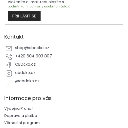
Vložením e-mailu souhlasíte s
v
podmínkami ochrany osobních údajů
k
y
PŘIHLÁSIT SE
v
ý
p
i
Kontakt
s
u
shop
@
cbdcko.cz
+420 604 903 807
CBDčko.cz
cbdcko.cz
@cbdcko.cz
Informace pro vás
Výdejna Praha 1
Doprava a platba
Věrnostní program