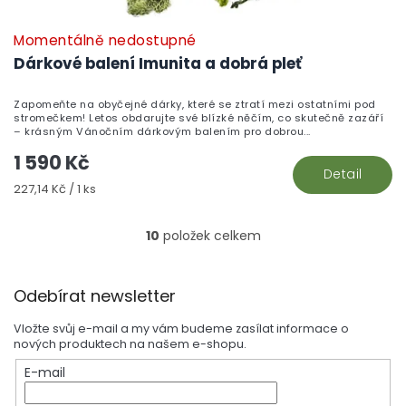
Momentálně nedostupné
Dárkové balení Imunita a dobrá pleť
Zapomeňte na obyčejné dárky, které se ztratí mezi ostatními pod
stromečkem! Letos obdarujte své blízké něčím, co skutečně zazáří
– krásným Vánočním dárkovým balením pro dobrou...
1 590 Kč
Detail
Měrná
227,14 Kč / 1 ks
cena:
10
položek celkem
O
v
l
Z
á
Odebírat newsletter
á
d
p
a
Vložte svůj e-mail a my vám budeme zasílat informace o
a
c
nových produktech na našem e-shopu.
t
í
E-mail
í
p
r