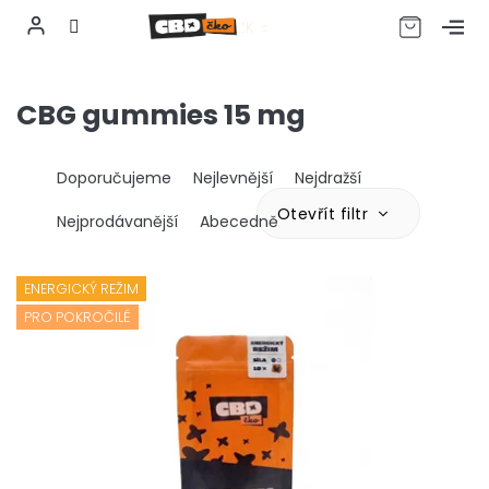
CZK
Přejít
na
CBG gummies 15 mg
obsah
Ř
Doporučujeme
Nejlevnější
Nejdražší
a
z
Otevřít filtr
Nejprodávanější
Abecedně
e
n
V
í
ý
ENERGICKÝ REŽIM
p
p
PRO POKROČILÉ
r
i
o
s
d
p
u
r
k
o
t
d
ů
u