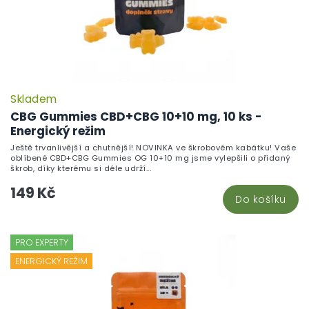
k
t
ů
Skladem
CBG Gummies CBD+CBG 10+10 mg, 10 ks -
Energický režim
Ještě trvanlivější a chutnější! NOVINKA ve škrobovém kabátku! Vaše
oblíbené CBD+CBG Gummies OG 10+10 mg jsme vylepšili o přidaný
škrob, díky kterému si déle udrží...
149 Kč
Do košíku
PRO EXPERTY
ENERGICKÝ REŽIM