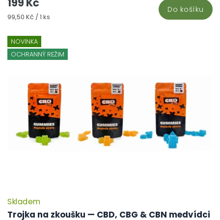
199 Kč
hv
Do košíku
Měrná
99,50 Kč / 1 ks
cena:
NOVINKA
OCHRANNÝ REŽIM
Skladem
Trojka na zkoušku — CBD, CBG & CBN medvídci