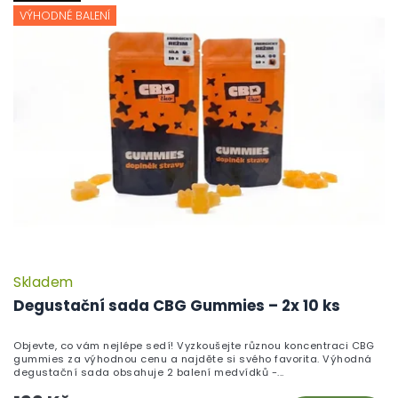
VÝHODNÉ BALENÍ
Skladem
P
h
Degustační sada CBG Gummies – 2x 10 ks
pr
je
Objevte, co vám nejlépe sedí! Vyzkoušejte různou koncentraci CBG
5,
gummies za výhodnou cenu a najděte si svého favorita. Výhodná
z
degustační sada obsahuje 2 balení medvídků -...
5