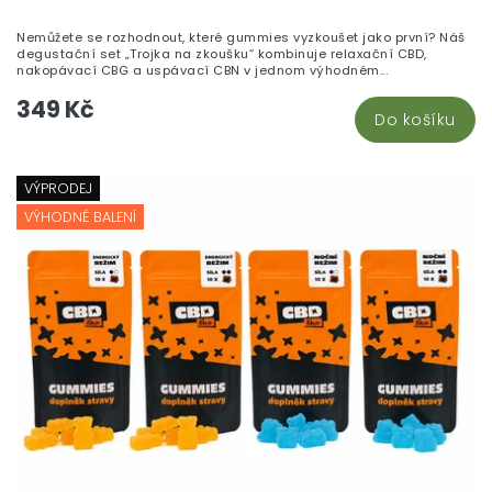
Nemůžete se rozhodnout, které gummies vyzkoušet jako první? Náš
degustační set „Trojka na zkoušku“ kombinuje relaxační CBD,
nakopávací CBG a uspávací CBN v jednom výhodném...
349 Kč
Do košíku
VÝPRODEJ
VÝHODNÉ BALENÍ