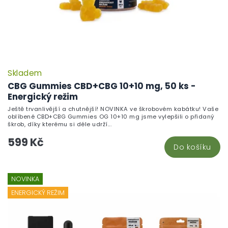
Skladem
CBG Gummies CBD+CBG 10+10 mg, 50 ks -
Energický režim
Ještě trvanlivější a chutnější! NOVINKA ve škrobovém kabátku! Vaše
oblíbené CBD+CBG Gummies OG 10+10 mg jsme vylepšili o přidaný
škrob, díky kterému si déle udrží...
599 Kč
Do košíku
NOVINKA
ENERGICKÝ REŽIM