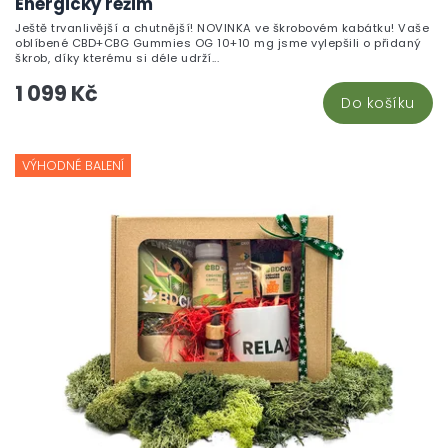
Energický režim
Ještě trvanlivější a chutnější! NOVINKA ve škrobovém kabátku! Vaše
oblíbené CBD+CBG Gummies OG 10+10 mg jsme vylepšili o přidaný
škrob, díky kterému si déle udrží...
1 099 Kč
Do košíku
VÝHODNÉ BALENÍ