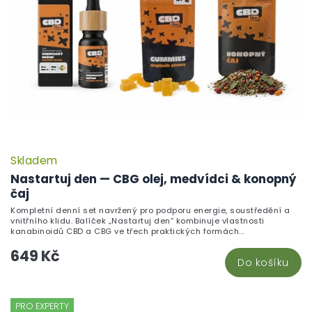
Skladem
Nastartuj den — CBG olej, medvídci & konopný
čaj
Kompletní denní set navržený pro podporu energie, soustředění a
vnitřního klidu. Balíček „Nastartuj den“ kombinuje vlastnosti
kanabinoidů CBD a CBG ve třech praktických formách...
649 Kč
Do košíku
PRO EXPERTY