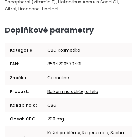
Tocopherol (vitamín E), Helianthus Annuus Seed Oil,
Citral, Limonene, Linalool.
Doplňkové parametry
Kategorie
:
CBG Kosmetika
EAN
:
8594200570491
Značka
:
Cannaline
Produkt
:
Balzám na obličej a tělo
Kanabinoid
:
CBG
Obsah CBG
:
200 mg
Kožní problémy
,
Regenerace
,
Suchá