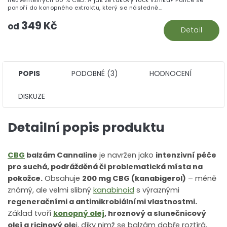
z
ponoří do konopného extraktu, který se následně...
5
349 Kč
hv
od
Detail
POPIS
PODOBNÉ (3)
HODNOCENÍ
DISKUZE
Detailní popis produktu
CBG
balzám Cannaline
je navržen jako
intenzivní péče
pro suchá, podrážděná či problematická místa na
pokožce.
Obsahuje
200 mg CBG (kanabigerol)
– méně
známý, ale velmi slibný
kanabinoid
s výraznými
regeneračními a antimikrobiálními vlastnostmi.
Základ tvoří
konopný olej
, hroznový a slunečnicový
olej a ricinový ole
j, díky nimž se balzám dobře roztírá,