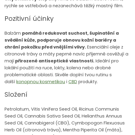
rychle se vstřebává a nezanechává těžký mastný film.
Pozitivní účinky
Balzám
pomáhá redukovat suchost, šupinatění a
svědění kůže, podporuje obnovu kožní bariéry a
chrání pokožku před vnějšími vlivy.
Esenciální oleje z
citronové trávy a máty peprné navíc příjemně osvěžují a
mají
přirozené antiseptické vlastnosti.
Ideální pro
lokální použití na ruce, lokty, kolena nebo drobné
problematické oblasti. Skvěle doplní tvou rutinu s
další
konopnou kosmetikou
i
CBD
produkty.
Složení
Petrolatum, Vitis Vinifera Seed Oil, Ricinus Communis
Seed Oil, Cannabis Sativa Seed Oil, Helianthus Annuus
Seed Oil, Cannabigerol (CBG), Cymbopogon Flexuosus
Herb Oil (citronová tráva), Mentha Piperita Oil (máta),