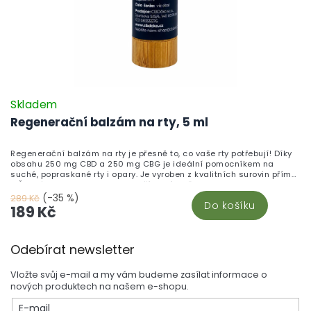
Skladem
Regenerační balzám na rty, 5 ml
Regenerační balzám na rty je přesně to, co vaše rty potřebují! Díky
obsahu 250 mg CBD a 250 mg CBG je ideální pomocníkem na
suché, popraskané rty i opary. Je vyroben z kvalitních surovin přímo
v České republice a obsahuje přírodní složky jako propolis a
slunečnicový olej, které zajišťují hloubkovou hydrataci, regeneraci a
(-35 %)
289 Kč
Do košíku
ochranu jemné pokožky rtů. Balzám je malý a praktický – ideální do
189 Kč
kapsy nebo kabelky. Stačí jej jednoduše nanést a vaše rty budou
zase hebké a zdravé. Objevte více produktů v sekci CBD kosmetika.
Z
Odebírat newsletter
á
p
Vložte svůj e-mail a my vám budeme zasílat informace o
a
nových produktech na našem e-shopu.
t
E-mail