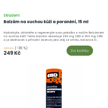
Skladem
Balzám na suchou kůži a poranění, 15 ml
Hydratujte, zklidněte a regenerujte svou pokožku s naším Balzámem
na suchou kůži! Tento balzám obsahuje 250 mg CBD a 250 mg CBG
a je obohacen o přírodní esence jako olej ze smrku, borovice či
mumio, které podporují hojení drobných oděrek a hydratují suchou
a podrážděnou pokožku. Všechny suroviny, včetně nejkvalitnějších
(-36 %)
389 Kč
Do košíku
ingrediencí, pochází z tuzemské výroby. Balzám stačí jemně
249 Kč
vmasírovat do postiženého místa a užít si jeho blahodárné účinky.
Přidejte do své výbavy tuto nezbytnost pro péči o pleť a objevte více
v sekci CBD kosmetika.