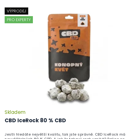
VÝPRODEJ
PRO EXPERTY
Skladem
P
h
CBD IceRock 80 % CBD
pr
je
Jestli hledáte největší kvalitu, tak jste správně. CBD IceRock má
5,
neuvěřitelných 80 % CBD. A jak že takový rock vzniká? Palice se