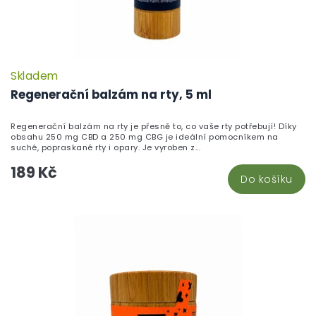
Skladem
P
h
Regenerační balzám na rty, 5 ml
pr
je
Regenerační balzám na rty je přesně to, co vaše rty potřebují! Díky
5,
obsahu 250 mg CBD a 250 mg CBG je ideální pomocníkem na
z
suché, popraskané rty i opary. Je vyroben z...
5
189 Kč
hv
Do košíku