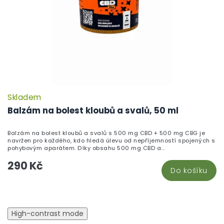
Skladem
P
h
Balzám na bolest kloubů a svalů, 50 ml
pr
je
Balzám na bolest kloubů a svalů s 500 mg CBD + 500 mg CBG je
5,
navržen pro každého, kdo hledá úlevu od nepříjemností spojených s
z
pohybovým aparátem. Díky obsahu 500 mg CBD a...
5
290 Kč
hv
Do košíku
High-contrast mode