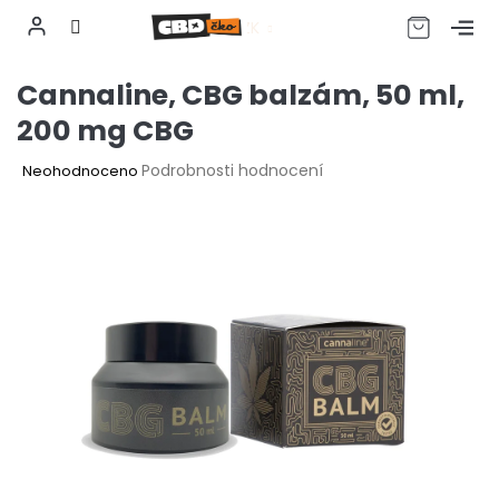
CZK
Přejít
Cannaline, CBG balzám, 50 ml,
na
obsah
200 mg CBG
Průměrné
Podrobnosti hodnocení
Neohodnoceno
hodnocení
produktu
je
0,0
z
5
hvězdiček.