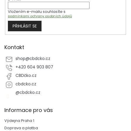
í
Vložením e-mailu souhlasíte s
podmínkami ochrany osobních údajů
PŘIHLÁSIT SE
Kontakt
shop
@
cbdcko.cz
+420 604 903 807
CBDčko.cz
cbdcko.cz
@cbdcko.cz
Informace pro vás
Výdejna Praha 1
Doprava a platba