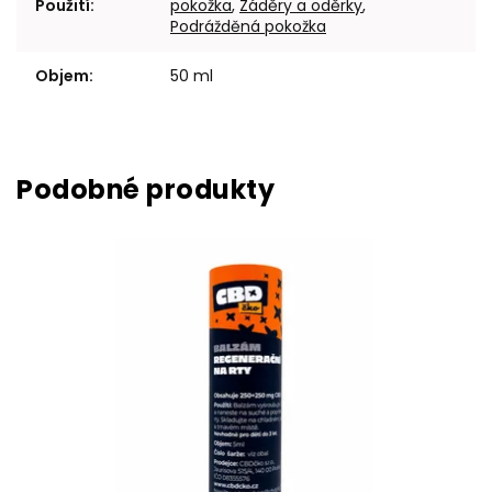
Použití
:
pokožka
,
Záděry a oděrky
,
Podrážděná pokožka
Objem
:
50 ml