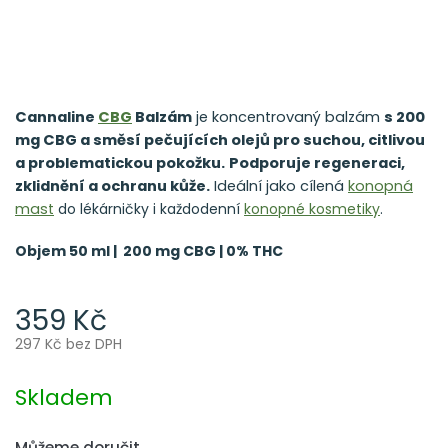
Cannaline
CBG
Balzám
je koncentrovaný balzám
s 200
mg CBG a směsí pečujících olejů pro suchou, citlivou
a problematickou pokožku.
Podporuje regeneraci,
zklidnění a ochranu kůže.
Ideální jako cílená
konopná
mast
do lékárničky i každodenní
konopné kosmetiky
.
Objem 50 ml | 200 mg CBG | 0% THC
359 Kč
297 Kč bez DPH
Měrná
cena:
Skladem
Můžeme doručit