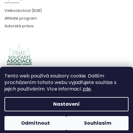
Velkoobchod (B2B)
Affiliate program
Autorská práva
Tento web používá soubory cookie. Dalším
procházením tohoto webu vyjadřujete souhlas s
jejich používáním. Více informací
zde
.
Copyright 2026
CBDčko
. Všechna práva vyhrazena.
Upravit nastavení cookies
Nastavení
Vytvořil Shoptet Premium
Odmítnout
Souhlasím
Používáme
ověření věku Adulto
Grafický návrh vytvořil a