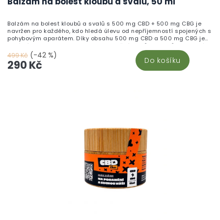
Balzám na bolest kloubů a svalů, 50 ml
Balzám na bolest kloubů a svalů s 500 mg CBD + 500 mg CBG je
navržen pro každého, kdo hledá úlevu od nepříjemností spojených s
pohybovým aparátem. Díky obsahu 500 mg CBD a 500 mg CBG je
ideální volbou pro regeneraci a uvolnění svalů a kloubů. Tento krém,
vyrobený z nejkvalitnějších ingrediencí přímo v České republice,
(-42 %)
499 Kč
Do košíku
kombinuje přírodní esenciální oleje z jedle, smrku nebo borovice,
290 Kč
které mají zklidňující a osvěžující účinky. Bambusová dóza se
snadno přenáší, takže pomoc máte vždy po ruce. Stačí jemně
rozetřít krém na bolavé místo a užít si jeho příjemný účinek. Pro více
informací navštivte náš článek o Konopné masti.