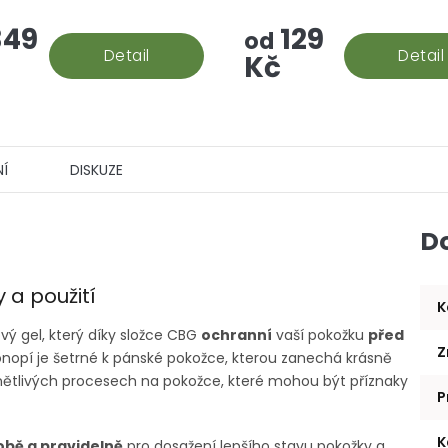
 rock vzniká? Palice se
aromatizované "srandy", to
49
129
 do konopného extraktu,
prostě hašiš v jeho CBD po
od
e následně...
Detail
Detail
Kč
Í
DISKUZE
D
 a použití
K
ý gel, který díky složce CBG
ochranní
vaší pokožku
před
Z
onopí je šetrné k pánské pokožce, kterou zanechá krásně
nětlivých procesech na pokožce, které mohou být příznaky
P
K
bě a pravidelně
pro dosažení lepšího stavu pokožky a