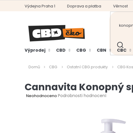
Přejít
Výdejna Praha 1
Doprava a platba
Věrnostní
na
obsah
HLEDAT
Výprodej
CBD
CBG
CBN
CBC
Domů
CBG
Ostatní CBG produkty
CBG Kos
Cannavita Konopný s
Průměrné
Podrobnosti hodnocení
Neohodnoceno
hodnocení
produktu
je
0,0
z
5