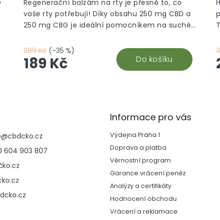
D
Regenerační balzám na rty je přesně to, co
H
vaše rty potřebují! Díky obsahu 250 mg CBD a
250 mg CBG je ideální pomocníkem na suché,
popraskané rty i opary. Je vyroben z kvalitních
C
surovin přímo v České republice a obsahuje
z
289 Kč
(-35 %)
přírodní složky jako propolis a slunečnicový
Do košíku
189 Kč
olej, které zajišťují hloubkovou hydrataci,
regeneraci a ochranu jemné pokožky rtů.
v
Balzám je malý a praktický – ideální do kapsy
nebo kabelky. Stačí jej jednoduše nanést a
v
vaše rty budou zase hebké a zdravé. Objevte
b
Informace pro vás
více produktů v sekci CBD kosmetika.
n
Výdejna Praha 1
p
@
cbdcko.cz
Doprava a platba
 604 903 807
Věrnostní program
ko.cz
Garance vrácení peněz
ko.cz
Analýzy a certifikáty
dcko.cz
Hodnocení obchodu
Vrácení a reklamace