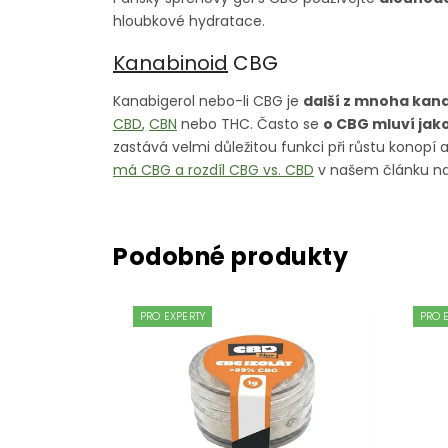
hloubkové hydratace.
Kanabinoid
CBG
Kanabigerol nebo-li CBG je
další z mnoha kana
CBD
,
CBN
nebo THC. Často se
o CBG mluví jak
zastává velmi důležitou funkci při růstu konopí
má CBG a rozdíl CBG vs. CBD
v našem článku na
PRO EXPERTY
PRO 