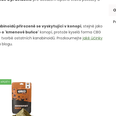
O
P
binoidů přirozeně se vyskytující v konopí
, stejně jako
o o 'kmenové buňce'
konopí, protože kyselá forma CBG
 a tvorbě ostatních kanabinoidů. Prozkoumejte
jaké účinky
 blogu.
EXPERTY