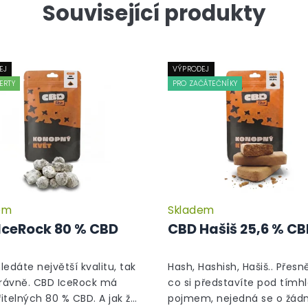
Související produkty
EJ
VÝPRODEJ
ERTY
PRO ZAČÁTEČNÍKY
em
Skladem
Průměrné
hodnocení
IceRock 80 % CBD
CBD Hašiš 25,6 % C
produktu
je
5,0
hledáte největší kvalitu, tak
Hash, Hashish, Hašiš.. Přesně
z
právně. CBD IceRock má
co si představíte pod tímh
5
itelných 80 % CBD. A jak že
pojmem, nejedná se o žád
hvězdiček.