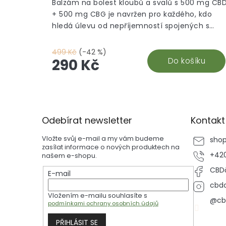
Balzám na bolest kloubů a svalů s 500 mg CB
+ 500 mg CBG je navržen pro každého, kdo
hledá úlevu od nepříjemností spojených s
pohybovým aparátem. Díky obsahu 500 mg
CBD a 500 mg CBG je ideální volbou pro
499 Kč
(-42 %)
regeneraci a uvolnění svalů a kloubů. Tento
Do košíku
290 Kč
krém, vyrobený z nejkvalitnějších ingrediencí
přímo v České republice, kombinuje přírodní
Z
esenciální oleje z jedle, smrku nebo borovice,
á
které mají zklidňující a osvěžující účinky.
p
Bambusová dóza se snadno přenáší, takže
Odebírat newsletter
Kontakt
a
pomoc máte vždy po ruce. Stačí jemně
t
Vložte svůj e-mail a my vám budeme
sho
rozetřít krém na bolavé místo a užít si jeho
í
zasílat informace o nových produktech na
příjemný účinek. Pro více informací navštivte
+420
našem e-shopu.
náš článek o Konopné masti.
CBDč
E-mail
cbdc
Vložením e-mailu souhlasíte s
@cb
podmínkami ochrany osobních údajů
PŘIHLÁSIT SE