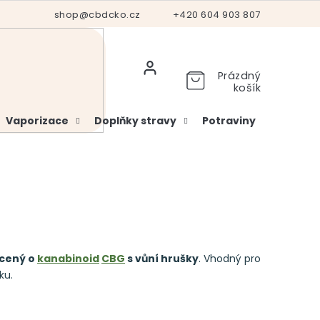
Hodnocení obchodu
shop@cbdcko.cz
Vrácení a reklamace
+420 604 903 807
Ověření věku
Prázdný
košík
Vaporizace
Doplňky stravy
Potraviny
Kosme
cený o
kanabinoid
CBG
s vůní hrušky
. Vhodný pro
ku.