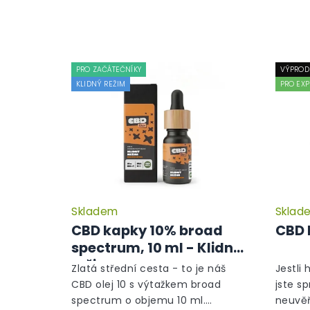
PRO ZAČÁTEČNÍKY
VÝPROD
KLIDNÝ REŽIM
PRO EXP
Skladem
Sklad
CBD kapky 10% broad
CBD 
spectrum, 10 ml - Klidný
režim
Zlatá střední cesta - to je náš
Jestli 
CBD olej 10 s výtažkem broad
jste s
spectrum o objemu 10 ml.
neuvěř