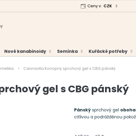
Ceny v:
CZK
 program
Garance vrácení peněz
Analýzy a certifikáty
Nové kanabinoidy
Semínka
Kuřácké potřeby
metika
Cannavita Konopný sprchový gel s CBG pánský
prchový gel s CBG pánský
Pánský
sprchový gel
oboha
citlivou a podrážděnou pokož