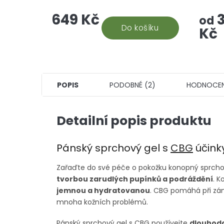
Nejuniverzálnější CBD doplněk
takový
649 Kč
3
stravy, který vám efektivně
ponoří
od
pomůže. Snadná aplikace a...
Do košíku
který s
Kč
POPIS
PODOBNÉ (2)
HODNOCEN
Detailní popis produktu
Pánský sprchový gel s
CBG
účinky
Zařaďte do své péče o pokožku konopný sprchov
tvorbou zarudlých pupínků a podráždění
. K
jemnou a hydratovanou
. CBG pomáhá při zá
mnoha kožních problémů.
Pánský sprchový gel s CBG používejte
dlouhodo