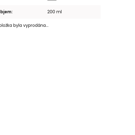
bjem
:
200 ml
oložka byla vyprodána…