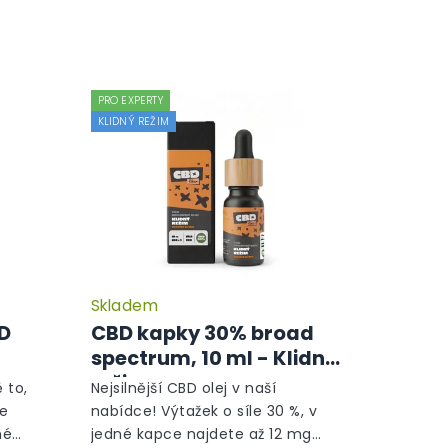
PRO EXPERTY
KLIDNÝ REŽIM
Skladem
Průměrné
Průměrné
hodnocení
hodnocení
BD
CBD kapky 30% broad
produktu
produktu
spectrum, 10 ml - Klidný
je
je
režim
5,0
5,0
 to,
Nejsilnější CBD olej v naší
z
z
le
nabídce! Výtažek o síle 30 %, v
5
5
né
jedné kapce najdete až 12 mg
hvězdiček.
hvězdiček.