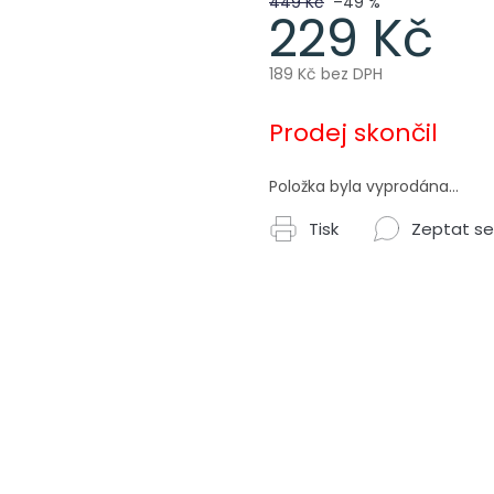
449 Kč
–49 %
229 Kč
189 Kč bez DPH
Měrná
cena:
Prodej skončil
Položka byla vyprodána…
Tisk
Zeptat se