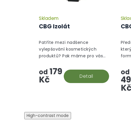
Skladem
Skl
CBG Izolát
CBG
Patříte mezi nadšence
Před
vylepšování kosmetických
kter
produktů? Pak máme pro vás
form
revoluční výrobek v podobě
získ
179
CBG izolátu! S čistotou přes 99
tric
od
od
% vám poskytujeme špičkový
Detail
na s
Kč
49
produkt, který...
rostl
K
High-contrast mode