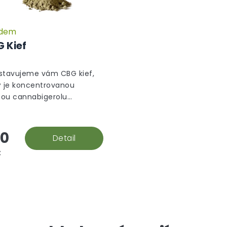
adem
 Kief
stavujeme vám CBG kief,
ý je koncentrovanou
ou cannabigerolu
ávanou odstraňováním
homů - kulatých výčnělků
amičích konopných
0
Detail
inách. Tyto...
č