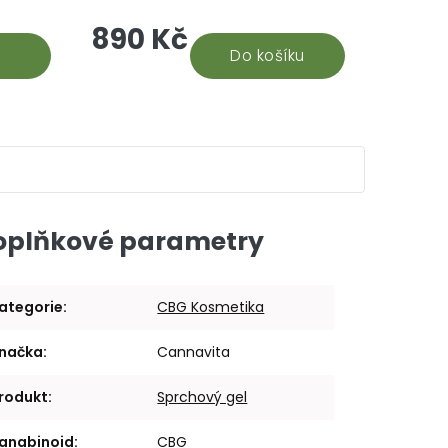
hle je
CBD. Na základě recenzí našich
890 Kč
době.
stálých odběratelů 30% CBD oleje,
vyhodnocujeme tento...
Do košíku
oplňkové parametry
ategorie
:
CBG Kosmetika
načka
:
Cannavita
rodukt
:
Sprchový gel
anabinoid
:
CBG