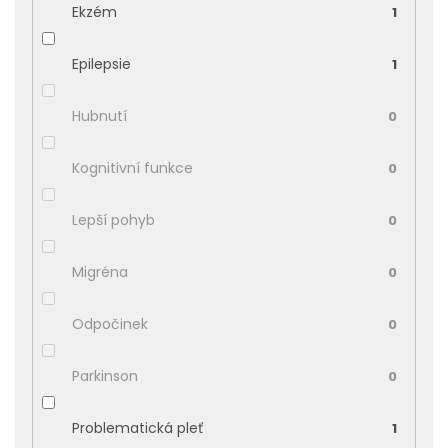
Ekzém
1
Epilepsie
1
Hubnutí
0
Kognitivní funkce
0
Lepší pohyb
0
Migréna
0
Odpočinek
0
Parkinson
0
Problematická pleť
1