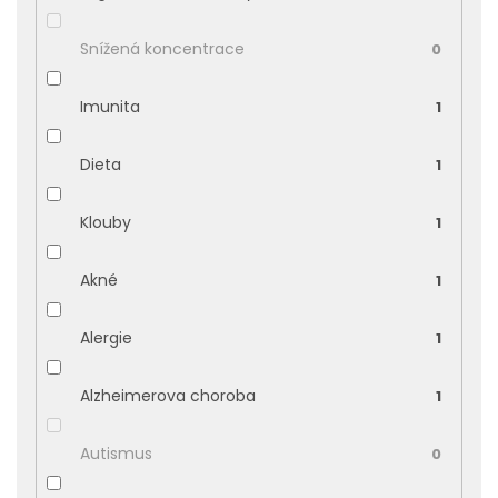
Snížená koncentrace
0
Imunita
1
Dieta
1
Klouby
1
Akné
1
Alergie
1
Alzheimerova choroba
1
Autismus
0