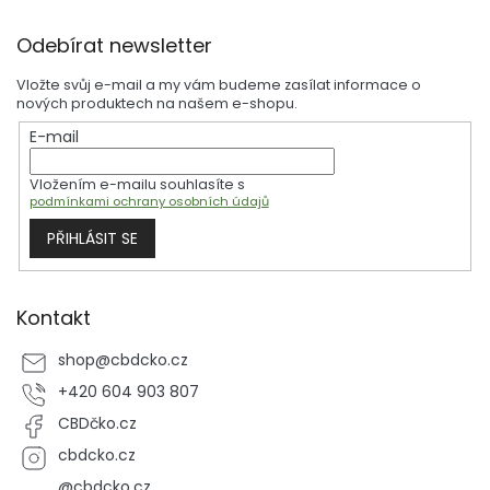
v
l
Z
á
Odebírat newsletter
á
d
p
a
Vložte svůj e-mail a my vám budeme zasílat informace o
a
c
nových produktech na našem e-shopu.
t
í
E-mail
í
p
r
Vložením e-mailu souhlasíte s
v
podmínkami ochrany osobních údajů
k
y
PŘIHLÁSIT SE
v
ý
p
i
Kontakt
s
u
shop
@
cbdcko.cz
+420 604 903 807
CBDčko.cz
cbdcko.cz
@cbdcko.cz