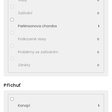
Vlasy
0
Zažívání
0
Parkinsonova choroba
1
Poškozené vlasy
0
Problémy se zažíváním
0
Záněty
0
Příchuť
Konopí
1