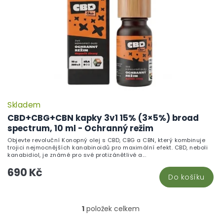
r
o
d
u
k
t
ů
Skladem
CBD+CBG+CBN kapky 3v1 15% (3×5%) broad
spectrum, 10 ml - Ochranný režim
Objevte revoluční Konopný olej s CBD, CBG a CBN, který kombinuje
trojici nejmocnějších kanabinoidů pro maximální efekt. CBD, neboli
kanabidiol, je známé pro své protizánětlivé a...
690 Kč
Do košíku
1
položek celkem
O