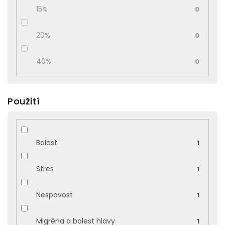
15%
0
20%
0
40%
0
Použití
Bolest
1
Stres
1
Nespavost
1
Migréna a bolest hlavy
1