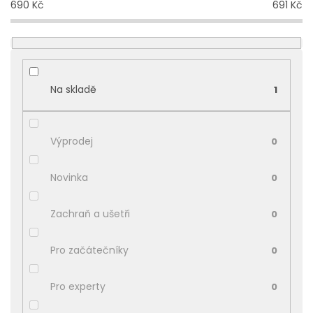
690
Kč
691
Kč
p
r
o
d
u
k
Na skladě
1
t
ů
Výprodej
0
Novinka
0
Zachraň a ušetři
0
Pro začátečníky
0
Pro experty
0