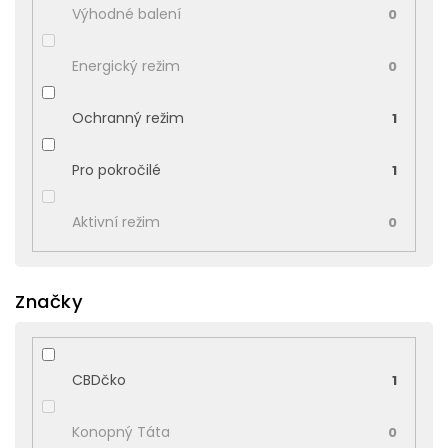
Výhodné balení
0
Energický režim
0
Ochranný režim
1
Pro pokročilé
1
Aktivní režim
0
Značky
CBDčko
1
Konopný Táta
0