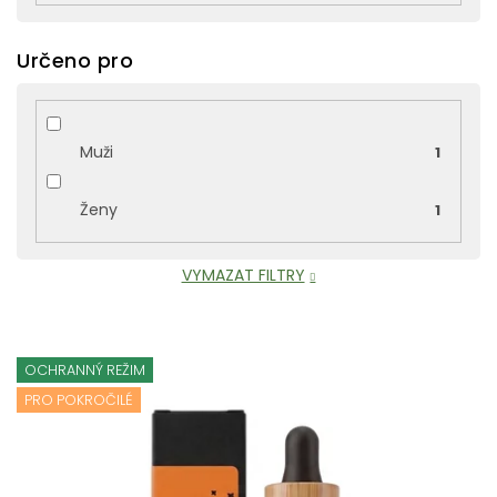
Určeno pro
Muži
1
Ženy
1
VYMAZAT FILTRY
V
ý
OCHRANNÝ REŽIM
p
PRO POKROČILÉ
i
s
p