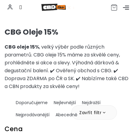
CZK
Přejít
na
CBG Oleje 15%
obsah
CBG oleje 15%
, velký výběr podle různých
parametrů. CBG oleje 15% máme za skvělé ceny,
prohlédněte si akce a slevy. Výhodná dárková &
degustační balení. ✔️ Ověřený obchod s CBG. ✔️
Doprava ZDARMA po ČR a SK. ✔️ Nabízíme také CBD
a CBN produkty za skvělé ceny!
Ř
Doporučujeme
Nejlevnější
Nejdražší
a
z
Zavřít filtr
Nejprodávanější
Abecedně
e
n
Cena
í