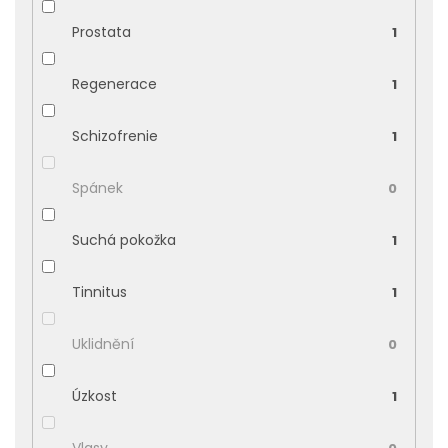
Prostata
1
Regenerace
1
Schizofrenie
1
Spánek
0
Suchá pokožka
1
Tinnitus
1
Uklidnění
0
Úzkost
1