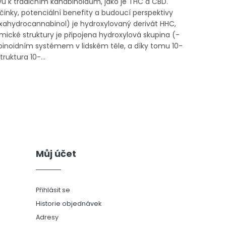
vu k tradičním kanabinoidům, jako je THC a CBD.
nky, potenciální benefity a budoucí perspektivy
hydrocannabinol) je hydroxylovaný derivát HHC,
ké struktury je připojena hydroxylová skupina (-
abinoidním systémem v lidském těle, a díky tomu 10-
uktura 10-...
Můj účet
Přihlásit se
Historie objednávek
Adresy