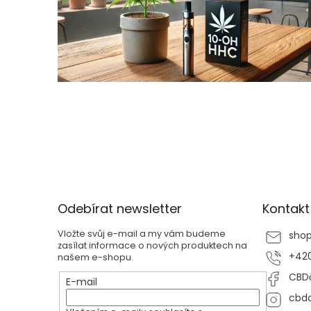
l
á
n
k
ů
Z
á
p
Odebírat newsletter
Kontakt
a
t
Vložte svůj e-mail a my vám budeme
sho
í
zasílat informace o nových produktech na
+420
našem e-shopu.
CBDč
E-mail
cbdc