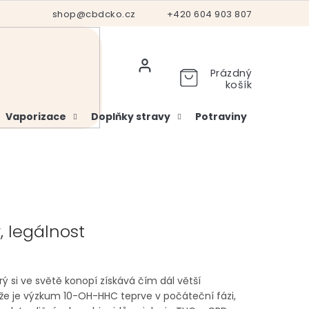
Hodnocení obchodu
shop@cbdcko.cz
Vrácení a reklamace
+420 604 903 807
Ověření věku
Prázdný
košík
Vaporizace
Doplňky stravy
Potraviny
Kosme
, legálnost
 si ve světě konopí získává čím dál větší
že je výzkum 10-OH-HHC teprve v počáteční fázi,