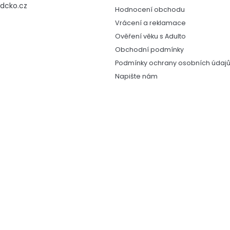
v
dcko.cz
Hodnocení obchodu
ý
Vrácení a reklamace
p
i
Ověření věku s Adulto
s
Obchodní podmínky
u
Podmínky ochrany osobních údaj
Napište nám