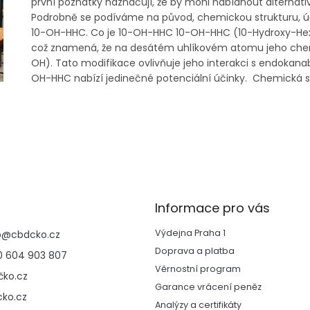
první poznatky naznačují, že by mohl nabídnout alternati
Podrobně se podíváme na původ, chemickou strukturu, úči
10-OH-HHC. Co je 10-OH-HHC 10-OH-HHC (10-Hydroxy-Hexa
což znamená, že na desátém uhlíkovém atomu jeho chemic
OH). Tato modifikace ovlivňuje jeho interakci s endokan
OH-HHC nabízí jedinečné potenciální účinky. Chemická str
O
v
l
á
d
Informace pro vás
a
c
Výdejna Praha 1
p
@
cbdcko.cz
í
p
Doprava a platba
 604 903 807
r
Věrnostní program
ko.cz
v
Garance vrácení peněz
k
ko.cz
y
Analýzy a certifikáty