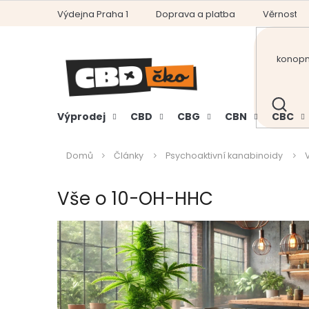
Přejít
Výdejna Praha 1
Doprava a platba
Věrnostní
na
obsah
HLEDAT
Výprodej
CBD
CBG
CBN
CBC
Domů
Články
Psychoaktivní kanabinoidy
Vše o 10-OH-HHC
V
ý
p
i
s
č