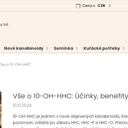
Ceny v:
CZK
 program
Garance vrácení peněz
Analýzy a certifikáty
Nové kanabinoidy
Semínka
Kuřácké potřeby
Vše o 10-OH-HHC
Vše o 10-OH-HHC: Účinky, benefity
10.12.2024
10-OH-HHC je jedním z nově objevených kanabinoidů, který
pozornost, zvláště po zákazu HHC, HHC-P a HHC-O. Přesto