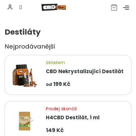
CZK
Přejít
na
Destiláty
obsah
Nejprodávanější
Skladem
CBD Nekrystalizující Destilát
199 Kč
od
Prodej skončil
H4CBD Destilát, 1 ml
149 Kč