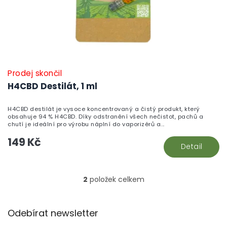
Prodej skončil
H4CBD Destilát, 1 ml
H4CBD destilát je vysoce koncentrovaný a čistý produkt, který
obsahuje 94 % H4CBD. Díky odstranění všech nečistot, pachů a
chutí je ideální pro výrobu náplní do vaporizérů a...
149 Kč
Detail
2
položek celkem
O
v
l
Z
á
Odebírat newsletter
á
d
p