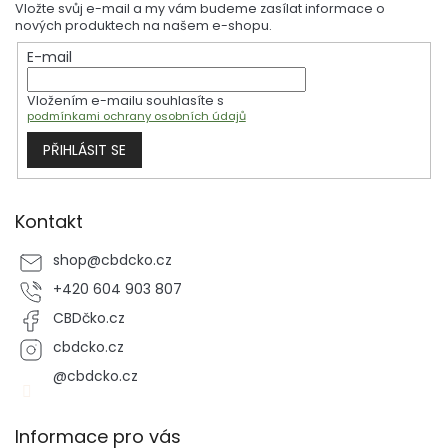
a
Vložte svůj e-mail a my vám budeme zasílat informace o
a
c
nových produktech na našem e-shopu.
t
í
E-mail
í
p
r
Vložením e-mailu souhlasíte s
v
podmínkami ochrany osobních údajů
k
y
PŘIHLÁSIT SE
v
ý
p
i
Kontakt
s
u
shop
@
cbdcko.cz
+420 604 903 807
CBDčko.cz
cbdcko.cz
@cbdcko.cz
Informace pro vás