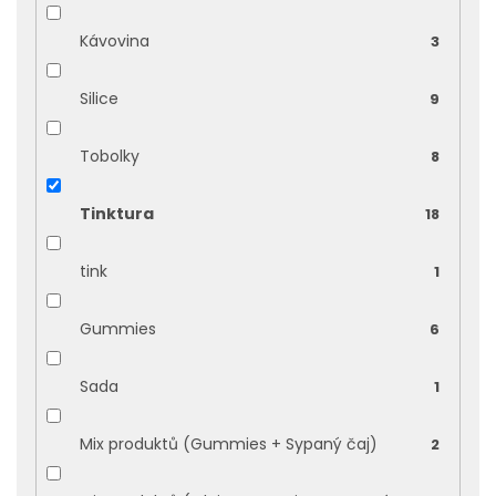
Kávovina
3
Silice
9
Tobolky
8
Tinktura
18
tink
1
Gummies
6
Sada
1
Mix produktů (Gummies + Sypaný čaj)
2