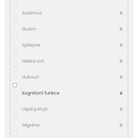
Autismus
0
Ekzém
0
Epilepsie
0
Hebká srst
0
Hubnutí
0
Kognitivní funkce
2
Lepší pohyb
0
Migréna
0