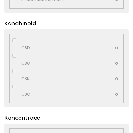
Kanabinoid
CBD
0
CBG
0
CBN
0
CBC
0
Koncentrace