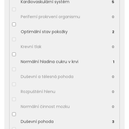
Kardiovaskulární systém
5
Periferní prokrvení organismu
0
Optimální stav pokožky
2
Krevní tlak
0
Normální hladina cukru v krvi
1
Duševní a tělesná pohoda
0
Rozpuštění hlenu
0
Normální činnost mozku
0
Duševní pohoda
3