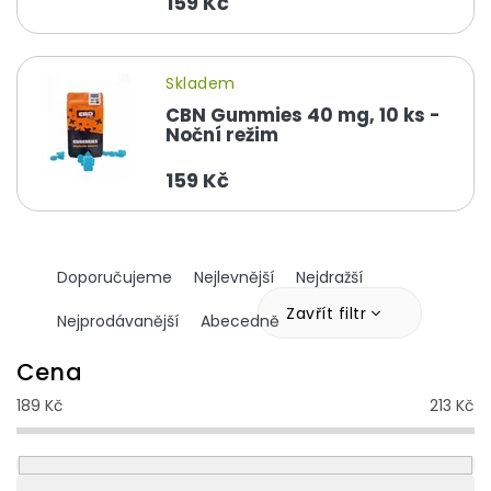
159 Kč
Skladem
CBN Gummies 40 mg, 10 ks -
Noční režim
159 Kč
Ř
Doporučujeme
Nejlevnější
Nejdražší
a
z
Zavřít filtr
Nejprodávanější
Abecedně
e
n
Cena
í
189
Kč
213
Kč
p
r
o
d