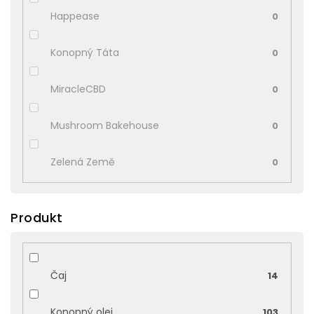
Happease
0
Konopný Táta
0
MiracleCBD
0
Mushroom Bakehouse
0
Zelená Země
0
Produkt
Čaj
14
Konopný olej
103