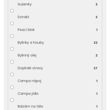
Sušenky
2
Extrakt
2
Psací blok
1
Bylinky a houby
22
Bylinný olej
2
Doplněk stravy
27
Campa nápoj
1
Campa jídlo
1
Balzám na tělo
1