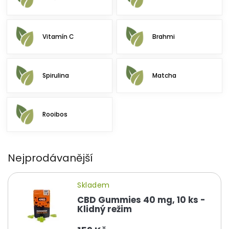
Vitamín C
Brahmi
Spirulina
Matcha
Rooibos
Nejprodávanější
Skladem
CBD Gummies 40 mg, 10 ks -
Klidný režim