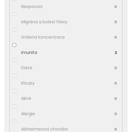
Nespavost
0
Migréna a bolest hlavy
0
Snížená koncentrace
0
Imunita
2
Dieta
0
Klouby
0
Akné
0
Alergie
0
Alzheimerova choroba
0