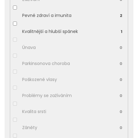
Pevné zdraví a imunita
2
Kvalitnější a hlubší spánek
1
Únava
0
Parkinsonova choroba
0
Poškozené vlasy
0
Problémy se zažíváním
0
Kvalita srsti
0
Záněty
0