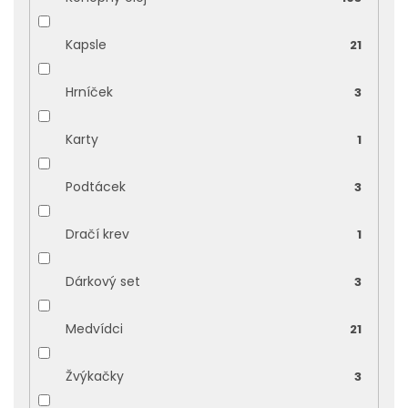
Kapsle
21
Hrníček
3
Karty
1
Podtácek
3
Dračí krev
1
Dárkový set
3
Medvídci
21
Žvýkačky
3