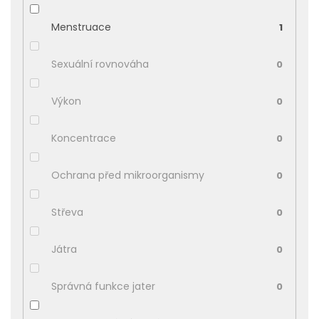
Menstruace
1
Sexuální rovnováha
0
Výkon
0
Koncentrace
0
Ochrana před mikroorganismy
0
Střeva
0
Játra
0
Správná funkce jater
0