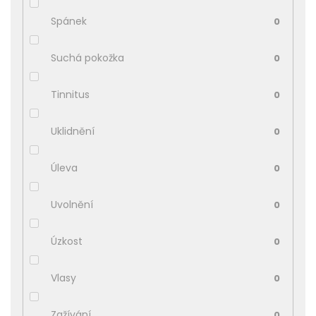
Spánek
0
Suchá pokožka
0
Tinnitus
0
Uklidnění
0
Úleva
0
Uvolnění
0
Úzkost
0
Vlasy
0
Zažívání
0