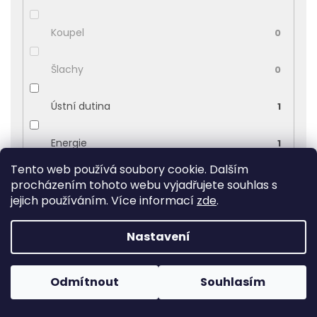
Koupel
0
Šlachy
0
Ústní dutina
1
Energie
1
Tento web používá soubory cookie. Dalším
Antiseptický
0
procházením tohoto webu vyjadřujete souhlas s
jejich používáním. Více informací
zde
.
Uklidňující
0
Nastavení
Zklidnění
0
Odmítnout
Souhlasím
Nachlazení
0