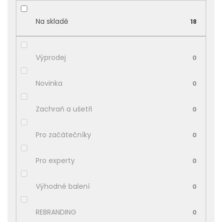
u
k
Na skladě
18
t
ů
Výprodej
0
Novinka
0
Zachraň a ušetři
0
Pro začátečníky
0
Pro experty
0
Výhodné balení
0
REBRANDING
0