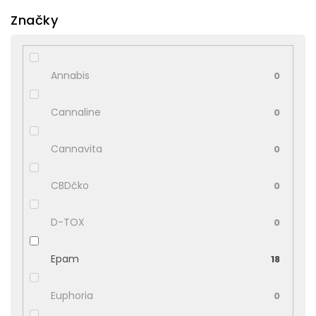
Značky
Annabis
0
Cannaline
0
Cannavita
0
CBDčko
0
D-TOX
0
Epam
18
Euphoria
0