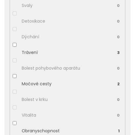
Svaly
0
Detoxikace
0
Dýchání
0
Trávení
3
Bolest pohybového aparátu
0
Močové cesty
2
Bolest v krku
0
Vitalita
0
Obranyschopnost
1