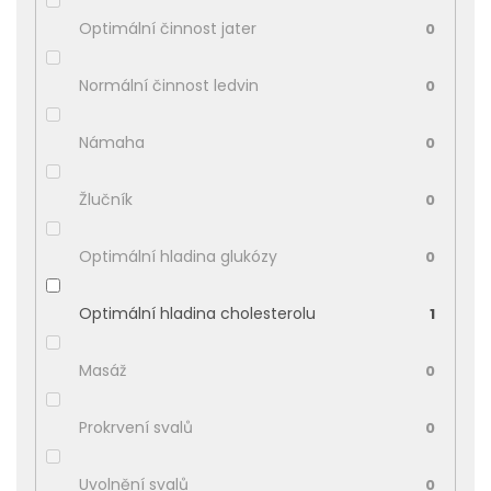
Optimální činnost jater
0
Normální činnost ledvin
0
Námaha
0
Žlučník
0
Optimální hladina glukózy
0
Optimální hladina cholesterolu
1
Masáž
0
Prokrvení svalů
0
Uvolnění svalů
0