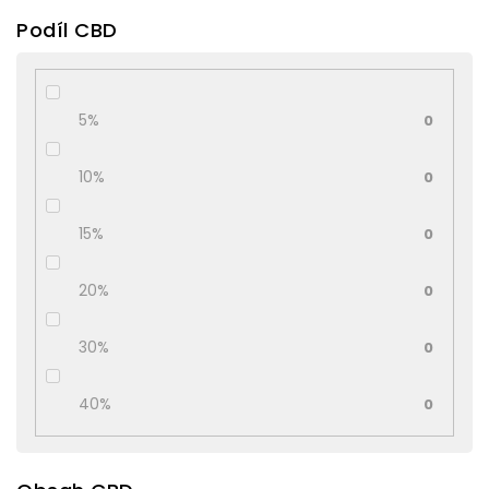
Podíl CBD
5%
0
10%
0
15%
0
20%
0
30%
0
40%
0