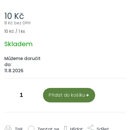
10 Kč
8 Kč bez DPH
Měrná
10 Kč / 1 ks
cena:
Skladem
Můžeme doručit
do:
11.8.2026
Přidat do košíku
Tisk
Zeptat se
Hlídat
Sdílet