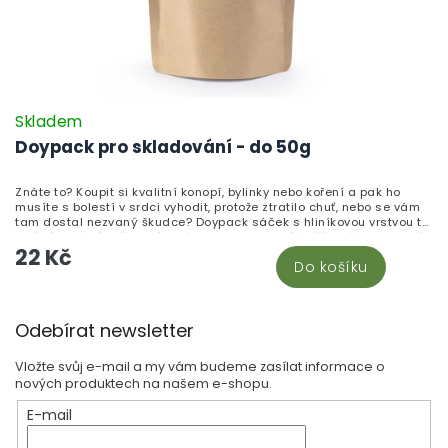
Skladem
Doypack pro skladování - do 50g
Znáte to? Koupit si kvalitní konopí, bylinky nebo koření a pak ho
musíte s bolestí v srdci vyhodit, protože ztratilo chuť, nebo se vám
tam dostal nezvaný škudce? Doypack sáček s hliníkovou vrstvou to
změní! Chrání vaše oblíbené produkty jako bílá věž – před vlhkostí,
22 Kč
světlem i vzduchem. ZIP uzávěr, snadné otevření... a hlavně?
Do košíku
Vaše květy a sušené produkty zůstávají čerstvé mnohem déle! To je
pocit, co chcete! Tento doypack je ideální pro skladování až 50 g
sušeného materiálu.
Z
Odebírat newsletter
á
p
Vložte svůj e-mail a my vám budeme zasílat informace o
a
nových produktech na našem e-shopu.
t
E-mail
í