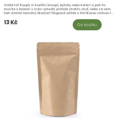
Znáte to? Koupit si kvalitní konopí, bylinky nebo koření a pak ho
musíte s bolestí v srdci vyhodit, protože ztratilo chuť, nebo se vám
tam dostal nezvaný škudce? Doypack sáček s hliníkovou vrstvou to
změní! Chrání vaše oblíbené produkty jako bílá věž – před vlhkostí,
13 Kč
světlem i vzduchem. ZIP uzávěr, snadné otevření... a hlavně?
Do košíku
Vaše květy a sušené produkty zůstávají čerstvé mnohem déle! To je
pocit, co chcete! Tento doypack je ideální pro skladování až 10 g
sušeného materiálu.