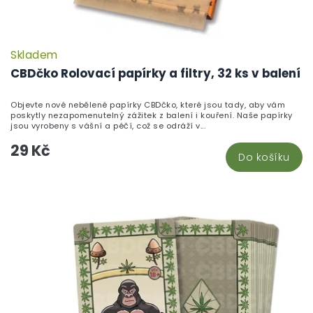
Skladem
P
h
CBDčko Rolovací papírky a filtry, 32 ks v balení
pr
je
Objevte nové nebělené papírky CBDčko, které jsou tady, aby vám
5,
poskytly nezapomenutelný zážitek z balení i kouření. Naše papírky
z
jsou vyrobeny s vášní a péčí, což se odráží v...
5
29 Kč
hv
Do košíku