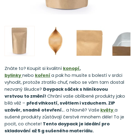
Znáte to? Koupit si kvalitní
konopí
,
bylinky
nebo
koření
a pak ho musíte s bolestí v srdci
vyhodit, protože ztratilo chuť, nebo se vám tam dostal
nezvaný škudce?
Doypack sáček s hliníkovou
vrstvou
to změní!
Chrání vaše oblíbené produkty jako
bílá věž –
před vlhkostí, světlem i vzduchem. ZIP
uzávěr, snadné otevření.
.. a hlavně? Vaše
květy
a
sušené produkty zůstávají čerstvé mnohem déle! To je
pocit, co chcete!
Tento doypack je ideální pro
skladování až 5 g sušeného materiálu.