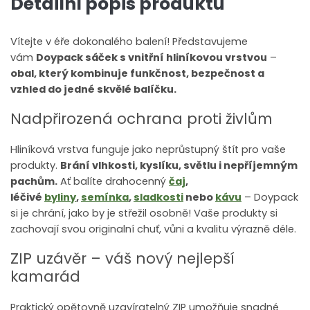
Detailní popis produktu
Vítejte v éře dokonalého balení! Představujeme
vám
Doypack sáček s vnitřní hliníkovou vrstvou
–
obal, který kombinuje funkčnost, bezpečnost a
vzhled do jedné skvělé balíčku.
Nadpřirozená ochrana proti živlům
Hliníková vrstva funguje jako neprůstupný štít pro vaše
produkty.
Brání vlhkosti, kyslíku, světlu i nepříjemným
pachům.
Ať balíte drahocenný
čaj
,
léčivé
byliny
,
semínka
,
sladkosti
nebo
kávu
– Doypack
si je chrání, jako by je střežil osobně! Vaše produkty si
zachovají svou originalní chuť, vůni a kvalitu výrazně déle.
ZIP uzávěr – váš nový nejlepší
kamarád
Praktický opětovně uzavíratelný ZIP umožňuje snadné