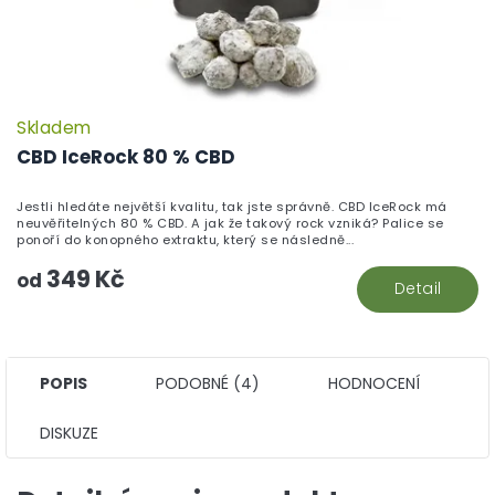
Skladem
P
h
CBD IceRock 80 % CBD
pr
je
Jestli hledáte největší kvalitu, tak jste správně. CBD IceRock má
5,
neuvěřitelných 80 % CBD. A jak že takový rock vzniká? Palice se
z
ponoří do konopného extraktu, který se následně...
5
349 Kč
hv
od
Detail
POPIS
PODOBNÉ (4)
HODNOCENÍ
DISKUZE