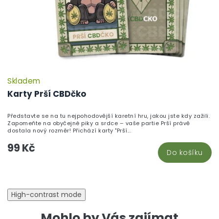
Skladem
P
h
Karty Prší CBDčko
pr
je
Představte se na tu nejpohodovější karetní hru, jakou jste kdy zažili.
5,
Zapomeňte na obyčejné piky a srdce – vaše partie Prší právě
z
dostala nový rozměr! Přichází karty "Prší...
5
99 Kč
hv
Do košíku
High-contrast mode
Mohlo by Vás zajímat