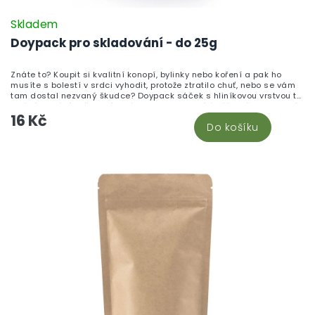
Skladem
Doypack pro skladování - do 25g
Znáte to? Koupit si kvalitní konopí, bylinky nebo koření a pak ho
musíte s bolestí v srdci vyhodit, protože ztratilo chuť, nebo se vám
tam dostal nezvaný škudce? Doypack sáček s hliníkovou vrstvou to
změní! Chrání vaše oblíbené produkty jako bílá věž – před vlhkostí,
16 Kč
světlem i vzduchem. ZIP uzávěr, snadné otevření... a hlavně?
Do košíku
Vaše květy a sušené produkty zůstávají čerstvé mnohem déle! To je
pocit, co chcete! Tento doypack je ideální pro skladování až 25 g
sušeného materiálu.