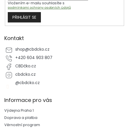
Vložením e-mailu souhlasíte s
podmínkami ochrany osobních údajů
PŘIHLÁSIT SE
Kontakt
shop
@
cbdcko.cz
+420 604 903 807
CBDčko.cz
cbdcko.cz
@cbdcko.cz
Informace pro vás
Výdejna Praha 1
Doprava a platba
Věrnostní program