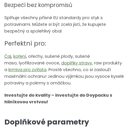
Bezpečí bez kompromisů
Splňuje všechny přísné EU standardy pro styk s
potravinami. Můžete si být zcela jistí, že kupujete
bezpečný a spolehlivý obal.
Perfektní pro:
Čaj
,
koření
,
ořechy
,
sušené plody
,
sušené
maso
,
lyofilizované ovoce
,
doplňky stravy
, raw produkty
a
krmiva pro zvířata
. Prostě všechno, co si zaslouží
maximální ochranu! Jedinou výjimkou jsou vysoce kyselé
potraviny a pokrmy s omáčkou.
Investujte do kvality – investujte do Doypacku s
hliníkovou vrstvou!
Doplňkové parametry