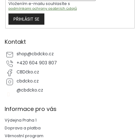
Vložením e-mailu souhlasíte s
podmínkami ochrany osobních údajů
PŘIHLÁSIT SE
Kontakt
shop
@
cbdcko.cz
+420 604 903 807
CBDčko.cz
cbdcko.cz
@cbdcko.cz
Informace pro vás
Výdejna Praha 1
Doprava a platba
Věrnostní program