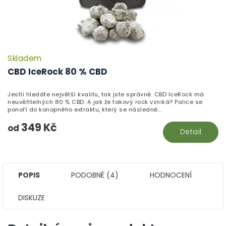
Skladem
P
h
CBD IceRock 80 % CBD
pr
je
Jestli hledáte největší kvalitu, tak jste správně. CBD IceRock má
5,
neuvěřitelných 80 % CBD. A jak že takový rock vzniká? Palice se
z
ponoří do konopného extraktu, který se následně...
5
349 Kč
hv
od
Detail
POPIS
PODOBNÉ (4)
HODNOCENÍ
DISKUZE