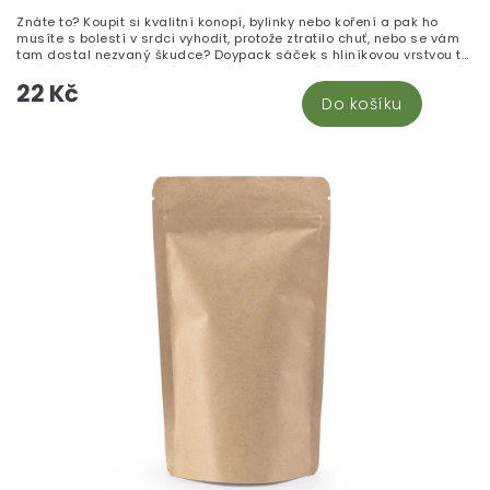
Znáte to? Koupit si kvalitní konopí, bylinky nebo koření a pak ho
musíte s bolestí v srdci vyhodit, protože ztratilo chuť, nebo se vám
tam dostal nezvaný škudce? Doypack sáček s hliníkovou vrstvou to
změní! Chrání vaše oblíbené produkty jako bílá věž – před vlhkostí,
22 Kč
světlem i vzduchem. ZIP uzávěr, snadné otevření... a hlavně?
Do košíku
Vaše květy a sušené produkty zůstávají čerstvé mnohem déle! To je
pocit, co chcete! Tento doypack je ideální pro skladování až 50 g
sušeného materiálu.