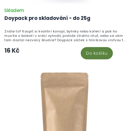
Skladem
Doypack pro skladování - do 25g
Znáte to? Koupit si kvalitní konopí, bylinky nebo koření a pak ho
musíte s bolestí v srdci vyhodit, protože ztratilo chuť, nebo se vám
tam dostal nezvaný škudce? Doypack sáček s hliníkovou vrstvou to
změní! Chrání vaše oblíbené produkty jako bílá věž – před vlhkostí,
16 Kč
světlem i vzduchem. ZIP uzávěr, snadné otevření... a hlavně?
Do košíku
Vaše květy a sušené produkty zůstávají čerstvé mnohem déle! To je
pocit, co chcete! Tento doypack je ideální pro skladování až 25 g
sušeného materiálu.