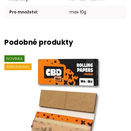
Pro množství
:
max 10g
NOVINKA
REBRANDING