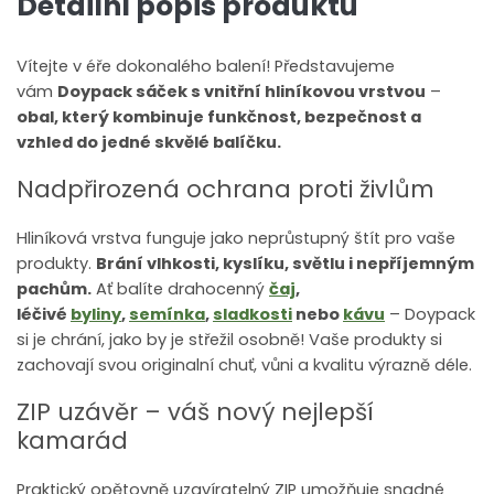
Detailní popis produktu
Vítejte v éře dokonalého balení! Představujeme
vám
Doypack sáček s vnitřní hliníkovou vrstvou
–
obal, který kombinuje funkčnost, bezpečnost a
vzhled do jedné skvělé balíčku.
Nadpřirozená ochrana proti živlům
Hliníková vrstva funguje jako neprůstupný štít pro vaše
produkty.
Brání vlhkosti, kyslíku, světlu i nepříjemným
pachům.
Ať balíte drahocenný
čaj
,
léčivé
byliny
,
semínka
,
sladkosti
nebo
kávu
– Doypack
si je chrání, jako by je střežil osobně! Vaše produkty si
zachovají svou originalní chuť, vůni a kvalitu výrazně déle.
ZIP uzávěr – váš nový nejlepší
kamarád
Praktický opětovně uzavíratelný ZIP umožňuje snadné