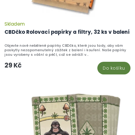
Skladem
P
h
CBDčko Rolovací papírky a filtry, 32 ks v balení
pr
je
Objevte nové nebělené papírky CBDčko, které jsou tady, aby vám
5,
poskytly nezapomenutelný zážitek z balení i kouření. Naše papírky
z
jsou vyrobeny s vášní a péčí, což se odráží v...
5
29 Kč
hv
Do košíku