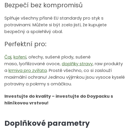
Bezpečí bez kompromisů
Splňuje všechny přísné EU standardy pro styk s
potravinami. Můžete si být zcela jistí, že kupujete
bezpečný a spolehlivý obal.
Perfektní pro:
Čaj
,
koření
,
ořechy
,
sušené plody
,
sušené
maso
,
lyofilizované ovoce
,
doplňky stravy
, raw produkty
a
krmiva pro zvířata
. Prostě všechno, co si zaslouží
maximální ochranu! Jedinou výjimkou jsou vysoce kyselé
potraviny a pokrmy s omáčkou.
Investujte do kvality – investujte do Doypacku s
hliníkovou vrstvou!
Doplňkové parametry