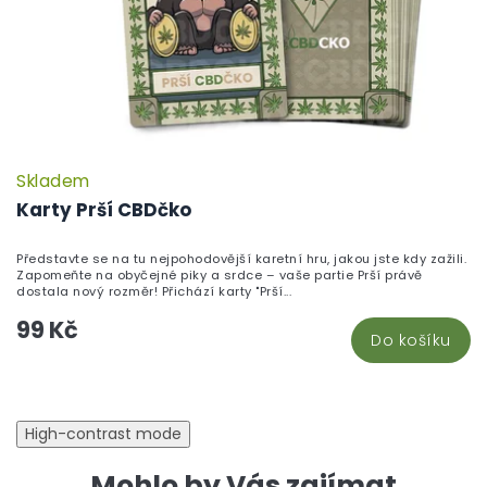
Skladem
P
h
Karty Prší CBDčko
pr
je
Představte se na tu nejpohodovější karetní hru, jakou jste kdy zažili.
5,
Zapomeňte na obyčejné piky a srdce – vaše partie Prší právě
z
dostala nový rozměr! Přichází karty "Prší...
5
99 Kč
hv
Do košíku
High-contrast mode
Mohlo by Vás zajímat