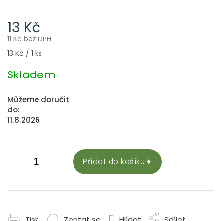
13 Kč
11 Kč bez DPH
Měrná
13 Kč / 1 ks
cena:
Skladem
Můžeme doručit
do:
11.8.2026
Přidat do košíku
Tisk
Zeptat se
Hlídat
Sdílet