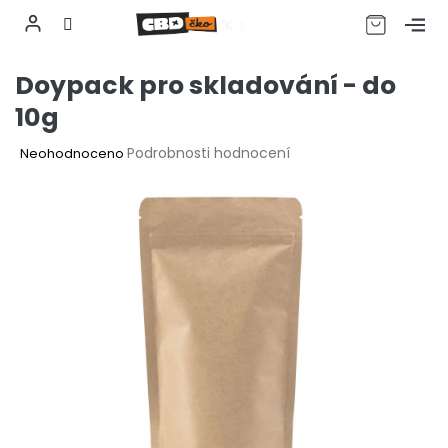
CZK
Přejít
Doypack pro skladování - do
na
obsah
10g
Průměrné
Podrobnosti hodnocení
Neohodnoceno
hodnocení
produktu
je
0,0
z
5
hvězdiček.