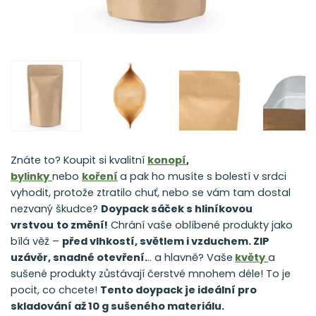
Znáte to? Koupit si kvalitní
konopí
,
bylinky
nebo
koření
a pak ho musíte s bolestí v srdci
vyhodit, protože ztratilo chuť, nebo se vám tam dostal
nezvaný škudce?
Doypack sáček s hliníkovou
vrstvou
to změní!
Chrání vaše oblíbené produkty jako
bílá věž –
před vlhkostí, světlem i vzduchem. ZIP
uzávěr, snadné otevření.
.. a hlavně? Vaše
květy
a
sušené produkty zůstávají čerstvé mnohem déle! To je
pocit, co chcete!
Tento doypack je ideální pro
skladování až 10 g sušeného materiálu.