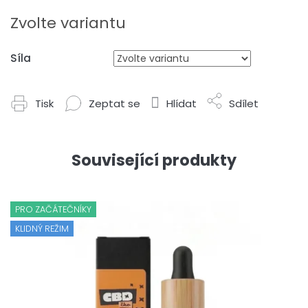
Měrná
cena:
Zvolte variantu
Síla
Tisk
Zeptat se
Hlídat
Sdílet
Související produkty
PRO ZAČÁTEČNÍKY
KLIDNÝ REŽIM