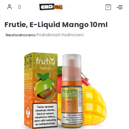
CZK
Přejít
Frutie, E-Liquid Mango 10ml
na
obsah
Průměrné
Podrobnosti hodnocení
Neohodnoceno
hodnocení
produktu
je
0,0
z
5
hvězdiček.