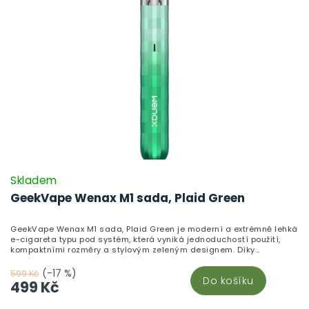
Skladem
GeekVape Wenax M1 sada, Plaid Green
GeekVape Wenax M1 sada, Plaid Green je moderní a extrémně lehká
e-cigareta typu pod systém, která vyniká jednoduchostí použití,
kompaktními rozměry a stylovým zeleným designem. Díky
automatickému spínání, příjemnému utaženému potahu a
spolehlivé baterii je Wenax M1 ideální volbou pro začátečníky i
(-17 %)
599 Kč
Do košíku
zkušené vapery, kteří chtějí zařízení, které je vždy připravené k
499 Kč
použití a pohodlně se vejde do kapsy nebo kabelky.