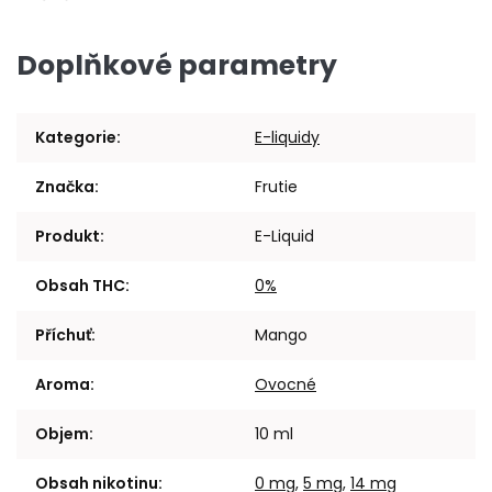
Doplňkové parametry
Kategorie
:
E-liquidy
Značka
:
Frutie
Produkt
:
E-Liquid
Obsah THC
:
0%
Příchuť
:
Mango
Aroma
:
Ovocné
Objem
:
10 ml
Obsah nikotinu
:
0 mg
,
5 mg
,
14 mg