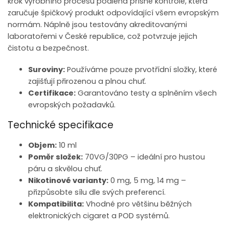
krok výrobního procesu podléhá přísné kontrole, která
zaručuje špičkový produkt odpovídající všem evropským
normám. Náplně jsou testovány akreditovanými
laboratořemi v České republice, což potvrzuje jejich
čistotu a bezpečnost.
Suroviny:
Používáme pouze prvotřídní složky, které
zajišťují přirozenou a plnou chuť.
Certifikace:
Garantováno testy a splněním všech
evropských požadavků.
Technické specifikace
Objem:
10 ml
Poměr složek:
70VG/30PG – ideální pro hustou
páru a skvělou chuť.
Nikotinové varianty:
0 mg, 5 mg, 14 mg –
přizpůsobte sílu dle svých preferencí.
Kompatibilita:
Vhodné pro většinu běžných
elektronických cigaret a POD systémů.