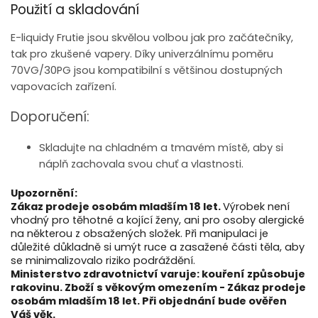
Použití a skladování
E-liquidy Frutie jsou skvělou volbou jak pro začátečníky,
tak pro zkušené vapery. Díky univerzálnímu poměru
70VG/30PG jsou kompatibilní s většinou dostupných
vapovacích zařízení.
Doporučení:
Skladujte na chladném a tmavém místě, aby si
náplň zachovala svou chuť a vlastnosti.
Upozornění:
Zákaz prodeje osobám mladším 18 let.
Výrobek není
vhodný pro těhotné a kojící ženy, ani pro osoby alergické
na některou z obsažených složek. Při manipulaci je
důležité důkladně si umýt ruce a zasažené části těla, aby
se minimalizovalo riziko podráždění.
Ministerstvo zdravotnictví varuje: kouření způsobuje
rakovinu. Zboží s věkovým omezením - Zákaz prodeje
osobám mladším 18 let. Při objednání bude ověřen
Váš věk.