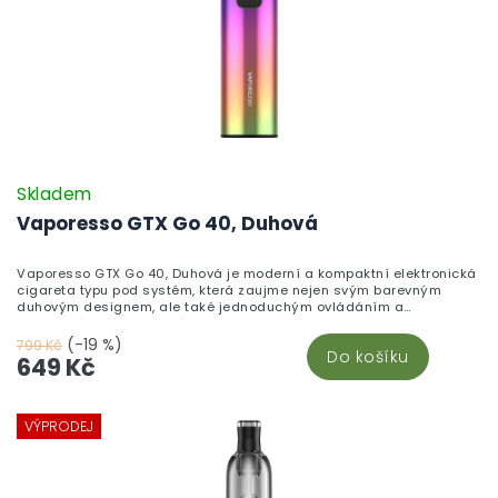
Skladem
Vaporesso GTX Go 40, Duhová
Vaporesso GTX Go 40, Duhová je moderní a kompaktní elektronická
cigareta typu pod systém, která zaujme nejen svým barevným
duhovým designem, ale také jednoduchým ovládáním a
spolehlivým výkonem. Díky integrované baterii, velkému objemu
cartridge a možnosti výměny žhavicích hlav je ideální volbou pro
(-19 %)
799 Kč
Do košíku
každodenní vapování bez složitého nastavování.
649 Kč
VÝPRODEJ