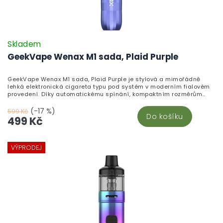
Skladem
GeekVape Wenax M1 sada, Plaid Purple
GeekVape Wenax M1 sada, Plaid Purple je stylová a mimořádně
lehká elektronická cigareta typu pod systém v moderním fialovém
provedení. Díky automatickému spínání, kompaktním rozměrům
a spolehlivé baterii je Wenax M1 ideální volbou pro každodenní
pohodlné vapování bez složitého nastavování.
(-17 %)
599 Kč
Do košíku
499 Kč
VÝPRODEJ