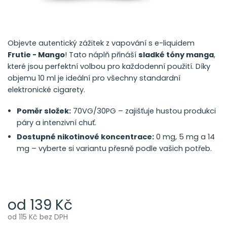
Objevte autentický zážitek z vapování s e-liquidem
Frutie - Mango
! Tato náplň přináší
sladké tóny manga
,
které jsou perfektní volbou pro každodenní použití. Díky
objemu 10 ml je ideální pro všechny standardní
elektronické cigarety.
Poměr složek:
70VG/30PG – zajišťuje hustou produkci
páry a intenzivní chuť.
Dostupné nikotinové koncentrace:
0 mg, 5 mg a 14
mg – vyberte si variantu přesně podle vašich potřeb.
od
139 Kč
od
115 Kč
bez DPH