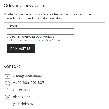
Z
Odebírat newsletter
á
p
Vložte svůj e-mail a my vám budeme zasílat informace o
a
nových produktech na našem e-shopu.
t
E-mail
í
Vložením e-mailu souhlasíte s
podmínkami ochrany osobních údajů
PŘIHLÁSIT SE
Kontakt
shop
@
cbdcko.cz
+420 604 903 807
CBDčko.cz
cbdcko.cz
@cbdcko.cz