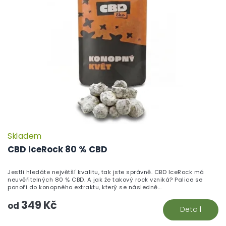
Skladem
P
h
CBD IceRock 80 % CBD
pr
je
Jestli hledáte největší kvalitu, tak jste správně. CBD IceRock má
5,
neuvěřitelných 80 % CBD. A jak že takový rock vzniká? Palice se
z
ponoří do konopného extraktu, který se následně...
5
349 Kč
hv
od
Detail