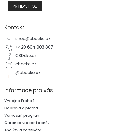
PŘIHLÁSIT SE
Kontakt
shop
@
cbdcko.cz
+420 604 903 807
CBDčko.cz
cbdcko.cz
@cbdcko.cz
Informace pro vás
Výdejna Praha 1
Doprava a platba
Věrnostní program
Garance vrácení peněz
Analýzy a certifikáty