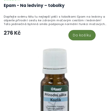
Epam - Na ledviny – tobolky
Dopřejte svému tělu tu nejlepší péči s tobolkami Epam na ledviny a
objevte přírodní cestu ke zdravým močovým cestám i ledvinám!
Tato jedinečná bylinná směs podporuje normální funkci močových
cest a ledvin, přispívá k jejich správné činnosti a pečuje o vaši
276 Kč
vnitřní rovnováhu každý den. Skvělá volba pro všechny, kdo chtějí
Do košíku
svému tělu dopřát něco navíc a hledají přirozenou podporu pro
zdravý životní styl. Vychutnejte si vitalitu a sílu přírody v každé
tobolce!