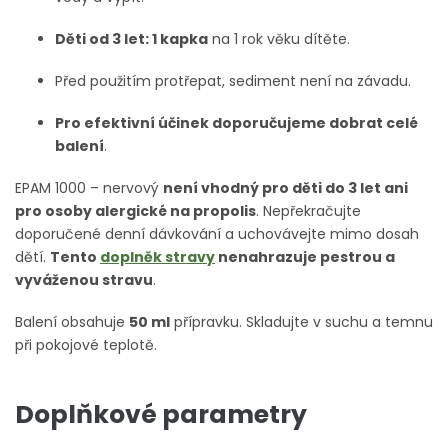
Děti od 3 let: 1 kapka
na 1 rok věku dítěte.
Před použitím protřepat, sediment není na závadu.
Pro efektivní účinek doporučujeme dobrat celé
balení
.
EPAM 1000 – nervový
není vhodný pro děti do 3 let ani
pro osoby alergické na propolis
. Nepřekračujte
doporučené denní dávkování a uchovávejte mimo dosah
dětí.
Tento
doplněk stravy
nenahrazuje pestrou a
vyváženou stravu
.
Balení obsahuje
50 ml
přípravku. Skladujte v suchu a temnu
při pokojové teplotě.
Doplňkové parametry