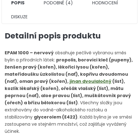
POPIS
PODOBNÉ (4)
HODNOCENÍ
DISKUZE
Detailní popis produktu
EPAM 1000 – nervový
obsahuje pečlivě vybranou směs
bylin a přírodních látek:
propolis, borovici kleč (pupeny),
ženšen pravý (kořen), lékořici lysou (kořen),
mateřídoušku úzkolistou (nať), kopřivu dvoudomou
(nať), oman pravý (kořen),
jinan dvoulaločný
(list),
kozlík lékařský (kořen), ořešák vlašský (list), mátu
peprnou (nať), aloe pravou (list), muškátovník pravý
(ořech) a břízu bělokorou (list)
. Všechny složky jsou
extrahovány do vodně-alkoholického roztoku a
stabilizovány
glycerolem (E422)
. Každá bylina je ve směsi
zastoupena ve stejném množství, což zajišťuje vyvážený
účinek.