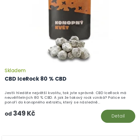
Skladem
P
h
CBD IceRock 80 % CBD
pr
je
Jestli hledáte největší kvalitu, tak jste správně. CBD IceRock má
5,
neuvěřitelných 80 % CBD. A jak že takový rock vzniká? Palice se
z
ponoří do konopného extraktu, který se následně...
5
349 Kč
hv
od
Detail