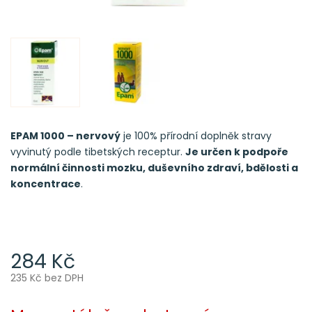
EPAM 1000 – nervový
je 100% přírodní doplněk stravy
vyvinutý podle tibetských receptur.
Je určen k podpoře
normální činnosti mozku, duševního zdraví, bdělosti a
koncentrace
.
284 Kč
235 Kč bez DPH
Měrná
cena: