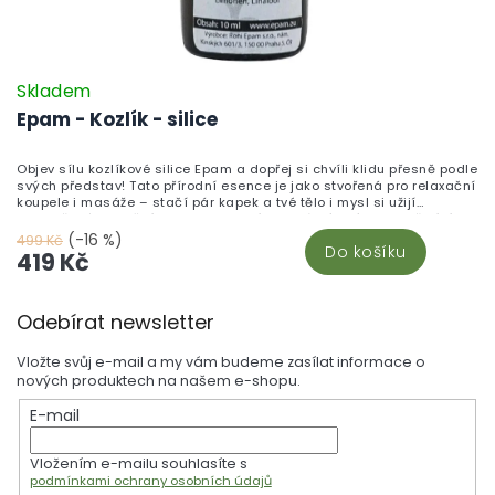
Skladem
Epam - Kozlík - silice
Objev sílu kozlíkové silice Epam a dopřej si chvíli klidu přesně podle
svých představ! Tato přírodní esence je jako stvořená pro relaxační
koupele i masáže – stačí pár kapek a tvé tělo i mysl si užijí
zasloužené uvolnění a pohodu. Kozlík je známý svými zklidňujícími
účinky, pomáhá při stresu, psychickém vyčerpání i nespavosti a
(-16 %)
499 Kč
Do košíku
krásně provoní koupelnu, aby ti dopřál opravdový
419 Kč
odpočinek.Vyzkoušej, jak může kozlíková silice zpříjemnit tvůj den –
ať už potřebuješ zklidnit mysl po náročném dni, uvolnit svaly, nebo si
Z
jen dopřát chvíli pro sebe. Každá kapka přináší kousek přírody
Odebírat newsletter
přímo k tobě domů. Dopřej si harmonii a hluboký klid, který tě bude
á
provázet ještě dlouho po koupeli či masáži.
p
Vložte svůj e-mail a my vám budeme zasílat informace o
a
nových produktech na našem e-shopu.
t
E-mail
í
Vložením e-mailu souhlasíte s
podmínkami ochrany osobních údajů