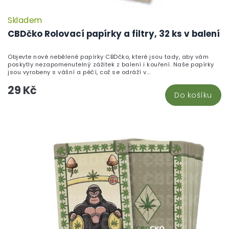
Skladem
P
h
CBDčko Rolovací papírky a filtry, 32 ks v balení
pr
je
Objevte nové nebělené papírky CBDčko, které jsou tady, aby vám
5,
poskytly nezapomenutelný zážitek z balení i kouření. Naše papírky
z
jsou vyrobeny s vášní a péčí, což se odráží v...
5
29 Kč
hv
Do košíku