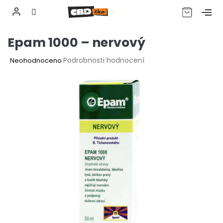
CZK
Přejít
Epam 1000 – nervový
na
obsah
Průměrné
Podrobnosti hodnocení
Neohodnoceno
hodnocení
produktu
je
0,0
z
5
hvězdiček.