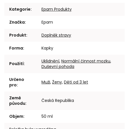
Kategorie
:
Epam Produkty
Značka
:
Epam
Produkt
:
Doplněk stravy
Forma
:
Kapky
Uklidnění
,
Normální činnost mozku
,
Použití
:
Duševní pohoda
Určeno
Muži
,
Ženy
,
Děti od 3 let
pro
:
Země
Česká Republika
původu
:
Objem
:
50 ml