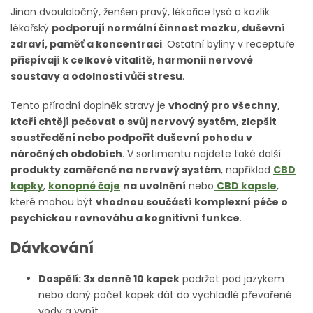
Jinan dvoulaločný, ženšen pravý, lékořice lysá a kozlík
lékařský
podporují normální činnost mozku, duševní
zdraví, paměť a koncentraci
. Ostatní byliny v receptuře
přispívají k celkové vitalitě, harmonii nervové
soustavy a odolnosti vůči stresu
.
Tento přírodní doplněk stravy je
vhodný pro všechny,
kteří chtějí pečovat o svůj nervový systém, zlepšit
soustředění nebo podpořit duševní pohodu v
náročných obdobích
. V sortimentu najdete také další
produkty zaměřené na nervový systém
, například
CBD
kapky
,
konopné čaje
na uvolnění
nebo
CBD kapsle
,
které mohou být
vhodnou součástí komplexní péče o
psychickou rovnováhu a kognitivní funkce
.
Dávkování
Dospělí: 3x denně 10 kapek
podržet pod jazykem
nebo daný počet kapek dát do vychladlé převařené
vody a vypít.