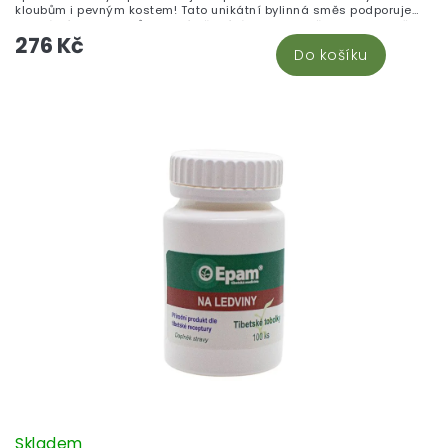
kloubům i pevným kostem! Tato unikátní bylinná směs podporuje
normální stav kloubů a kostí, přispívá k jejich pružnosti a vitalitě a
276 Kč
pečuje o vaši pohyblivost každý den. Skvělá volba pro všechny, kdo
Do košíku
chtějí svému tělu dopřát něco navíc a hledají přirozenou podporu
pro aktivní a bezbolestný životní styl. Vychutnejte si sílu přírody v
každé tobolce!
Skladem