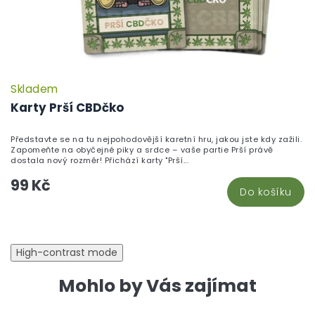
Skladem
P
h
Karty Prší CBDčko
pr
je
Představte se na tu nejpohodovější karetní hru, jakou jste kdy zažili.
5,
Zapomeňte na obyčejné piky a srdce – vaše partie Prší právě
z
dostala nový rozměr! Přichází karty "Prší...
5
99 Kč
hv
Do košíku
High-contrast mode
Mohlo by Vás zajímat