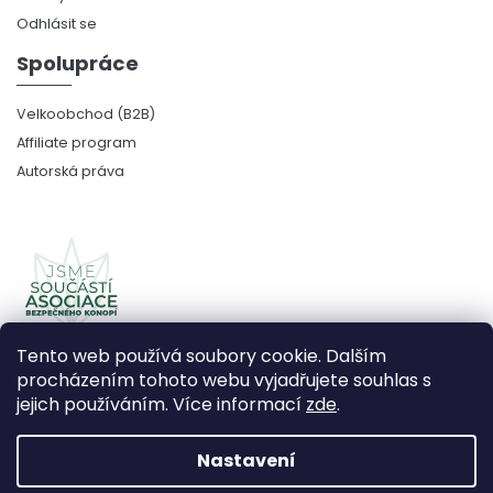
Odhlásit se
Spolupráce
Velkoobchod (B2B)
Affiliate program
Autorská práva
Tento web používá soubory cookie. Dalším
procházením tohoto webu vyjadřujete souhlas s
jejich používáním. Více informací
zde
.
Copyright 2026
CBDčko
. Všechna práva vyhrazena.
Upravit nastavení cookies
Nastavení
Vytvořil Shoptet Premium