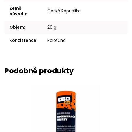
Země
Česká Republika
původu
:
Objem
:
20 g
Konzistence
:
Polotuhá