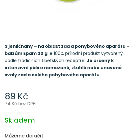
S jehličnany – na oblast zad a pohybového aparátu –
balzám Epam 20 g
je 100% přírodní produkt vytvořený
podle tradičních tibetských receptur.
Je určený k
intenzivní péči o namožené, ztuhlé nebo unavené
svaly zad a celého pohybového aparátu
.
89 Kč
74 Kč bez DPH
Měrná
cena:
Skladem
Můžeme doručit