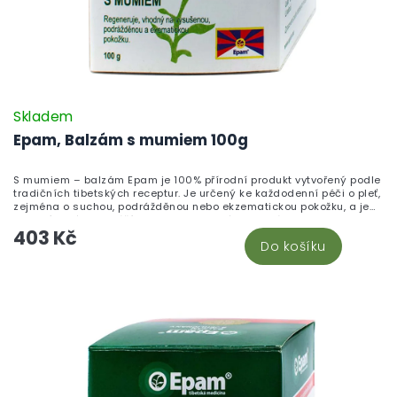
Skladem
Epam, Balzám s mumiem 100g
S mumiem – balzám Epam je 100% přírodní produkt vytvořený podle
tradičních tibetských receptur. Je určený ke každodenní péči o pleť,
zejména o suchou, podrážděnou nebo ekzematickou pokožku, a je
vhodný také k masážím zad a pohybového aparátu.
403 Kč
Do košíku