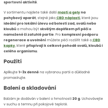
sportovní aktivitě
.
V sortimentu najdete také další
masti a gely
na
pohybový aparát
, stejně jako
CBD náplasti
, které jsou
ideální pro lokální úlevu od bolesti zad, svalů nebo
kloubů
a mohou být
skvělým doplňkem při péči o
namožené či zatuhlé partie
. Pro
komplexní podporu
regenerace a uvolnění
můžete péči rozšířit také o
CBD
kapky
, které
přispívají k celkové pohodě svalů, kloubů i
celého organismu
.
Použití
Aplikujte
1–3x denně
na vybranou partii a důkladně
promasírujte.
Balení a skladování
Balzám je dodáván v balení o hmotnosti
20 g
. Uchovávejte
v suchu a temnu při pokojové teplotě.