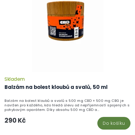
Skladem
P
h
Balzám na bolest kloubů a svalů, 50 ml
pr
je
Balzám na bolest kloubů a svalů s 500 mg CBD + 500 mg CBG je
5,
navržen pro každého, kdo hledá úlevu od nepříjemností spojených s
z
pohybovým aparátem. Díky obsahu 500 mg CBD a...
5
290 Kč
hv
Do košíku