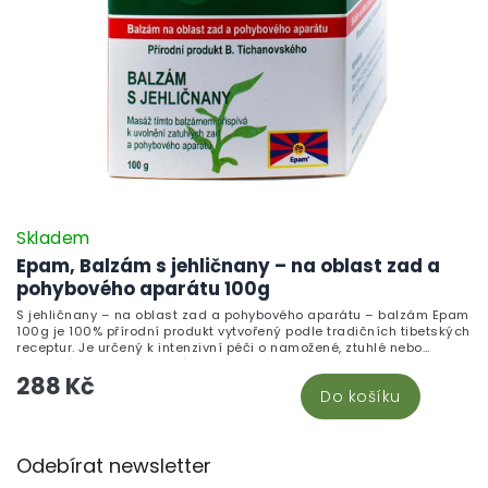
Skladem
Epam, Balzám s jehličnany – na oblast zad a
pohybového aparátu 100g
S jehličnany – na oblast zad a pohybového aparátu – balzám Epam
100g je 100% přírodní produkt vytvořený podle tradičních tibetských
receptur. Je určený k intenzivní péči o namožené, ztuhlé nebo
unavené svaly zad a celého pohybového aparátu.
288 Kč
Do košíku
Z
Odebírat newsletter
á