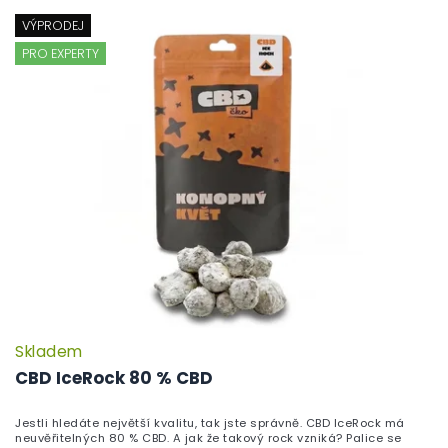
VÝPRODEJ
PRO EXPERTY
Skladem
P
h
CBD IceRock 80 % CBD
pr
je
Jestli hledáte největší kvalitu, tak jste správně. CBD IceRock má
5,
neuvěřitelných 80 % CBD. A jak že takový rock vzniká? Palice se