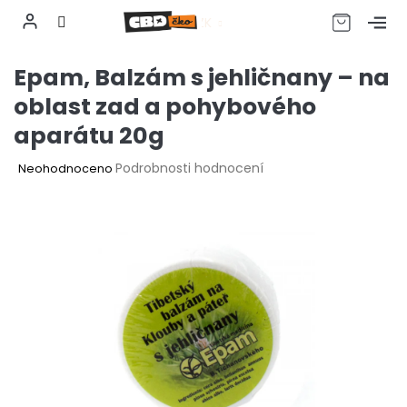
CZK
Přejít
Epam, Balzám s jehličnany – na
na
obsah
oblast zad a pohybového
aparátu 20g
Průměrné
Podrobnosti hodnocení
Neohodnoceno
hodnocení
produktu
je
0,0
z
5
hvězdiček.