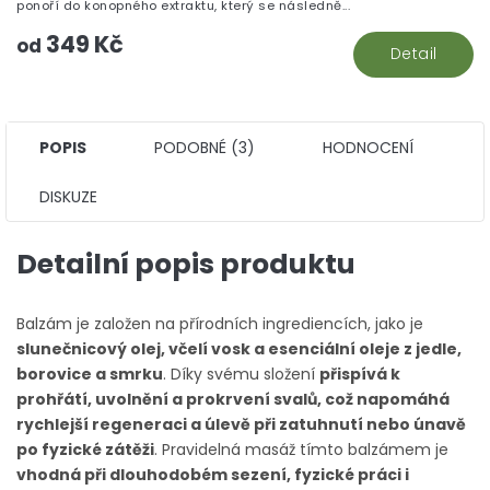
z
ponoří do konopného extraktu, který se následně...
5
349 Kč
hv
od
Detail
POPIS
PODOBNÉ (3)
HODNOCENÍ
DISKUZE
Detailní popis produktu
Balzám je založen na přírodních ingrediencích, jako je
slunečnicový olej, včelí vosk a esenciální oleje z jedle,
borovice a smrku
. Díky svému složení
přispívá k
prohřátí, uvolnění a prokrvení svalů, což napomáhá
rychlejší regeneraci a úlevě při zatuhnutí nebo únavě
po fyzické zátěži
. Pravidelná masáž tímto balzámem je
vhodná při dlouhodobém sezení, fyzické práci i