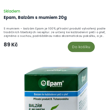
Skladem
Epam, Balzám s mumiem 20g
S mumiem – balzám Epam je 100% přírodní produkt vytvořený podle
tradičních tibetských receptur. Je určený ke každodenní péči o pleť,
zejména o suchou, podrážděnou nebo ekzematickou pokožku, a je
vhodný také k masážím zad a pohybového aparátu.
89 Kč
Do košíku