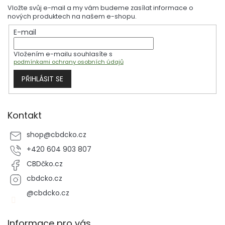
p
Vložte svůj e-mail a my vám budeme zasílat informace o
a
nových produktech na našem e-shopu.
t
E-mail
í
Vložením e-mailu souhlasíte s
podmínkami ochrany osobních údajů
PŘIHLÁSIT SE
Kontakt
shop
@
cbdcko.cz
+420 604 903 807
CBDčko.cz
cbdcko.cz
@cbdcko.cz
Informace pro vás