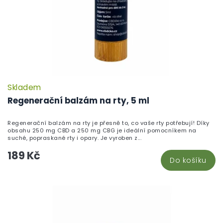
Skladem
P
h
Regenerační balzám na rty, 5 ml
pr
je
Regenerační balzám na rty je přesně to, co vaše rty potřebují! Díky
5,
obsahu 250 mg CBD a 250 mg CBG je ideální pomocníkem na
z
suché, popraskané rty i opary. Je vyroben z...
5
189 Kč
hv
Do košíku