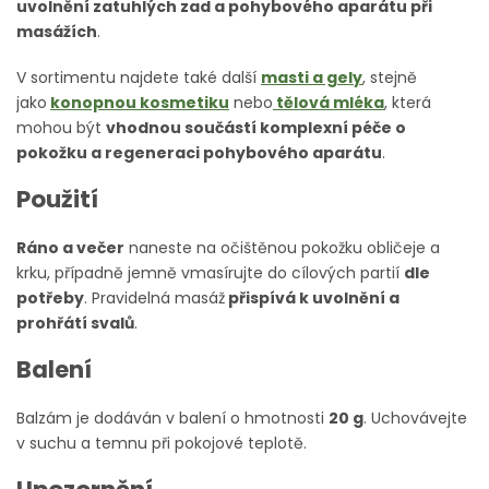
uvolnění zatuhlých zad a pohybového aparátu při
masážích
.
V sortimentu najdete také další
masti a gely
, stejně
jako
konopnou kosmetiku
nebo
tělová mléka
, která
mohou být
vhodnou součástí komplexní péče o
pokožku a regeneraci pohybového aparátu
.
Použití
Ráno a večer
naneste na očištěnou pokožku obličeje a
krku, případně jemně vmasírujte do cílových partií
dle
potřeby
. Pravidelná masáž
přispívá k uvolnění a
prohřátí svalů
.
Balení
Balzám je dodáván v balení o hmotnosti
20 g
. Uchovávejte
v suchu a temnu při pokojové teplotě.