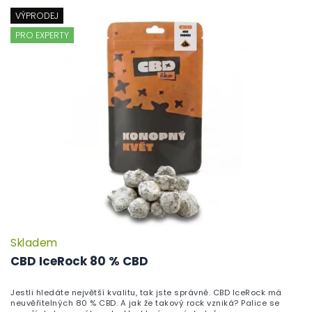
VÝPRODEJ
PRO EXPERTY
Skladem
P
h
CBD IceRock 80 % CBD
pr
je
Jestli hledáte největší kvalitu, tak jste správně. CBD IceRock má
5,
neuvěřitelných 80 % CBD. A jak že takový rock vzniká? Palice se
z