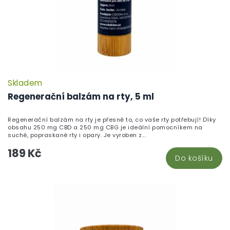
Skladem
P
h
Regenerační balzám na rty, 5 ml
pr
je
Regenerační balzám na rty je přesně to, co vaše rty potřebují! Díky
5,
obsahu 250 mg CBD a 250 mg CBG je ideální pomocníkem na
z
suché, popraskané rty i opary. Je vyroben z...
5
189 Kč
hv
Do košíku