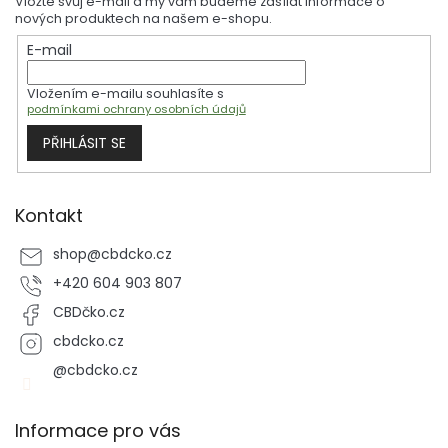
Vložte svůj e-mail a my vám budeme zasílat informace o
a
nových produktech na našem e-shopu.
t
E-mail
í
Vložením e-mailu souhlasíte s
podmínkami ochrany osobních údajů
PŘIHLÁSIT SE
Kontakt
shop
@
cbdcko.cz
+420 604 903 807
CBDčko.cz
cbdcko.cz
@cbdcko.cz
Informace pro vás