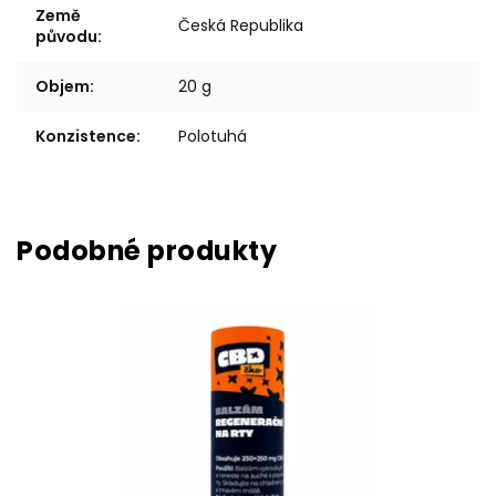
Země
Česká Republika
původu
:
Objem
:
20 g
Konzistence
:
Polotuhá