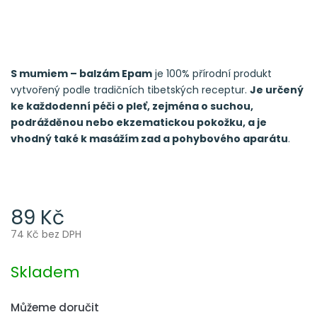
S mumiem – balzám Epam
je 100% přírodní produkt
vytvořený podle tradičních tibetských receptur.
Je určený
ke každodenní péči o pleť, zejména o suchou,
podrážděnou nebo ekzematickou pokožku, a je
vhodný také k masážím zad a pohybového aparátu
.
89 Kč
74 Kč bez DPH
Měrná
cena:
Skladem
Můžeme doručit