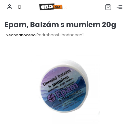
CZK
Přejít
Epam, Balzám s mumiem 20g
na
obsah
Průměrné
Podrobnosti hodnocení
Neohodnoceno
hodnocení
produktu
je
0,0
z
5
hvězdiček.