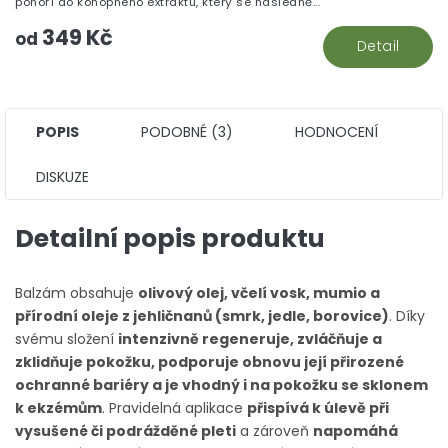
ponoří do konopného extraktu, který se následně...
5
349 Kč
hv
od
Detail
POPIS
PODOBNÉ (3)
HODNOCENÍ
DISKUZE
Detailní popis produktu
Balzám obsahuje
olivový olej, včelí vosk, mumio a
přírodní oleje z jehličnanů (smrk, jedle, borovice)
. Díky
svému složení
intenzivně regeneruje, zvláčňuje a
zklidňuje pokožku, podporuje obnovu její přirozené
ochranné bariéry a je vhodný i na pokožku se sklonem
k ekzémům
. Pravidelná aplikace
přispívá k úlevě při
vysušené či podrážděné pleti
a zároveň
napomáhá