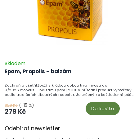
Skladem
Epam, Propolis – balzám
Zachraň a ušetři!Zboží s krátkou dobou trvanlivosti do
9/2026.Propolis – balzám Epam je 100% přírodní produkt vytvořený
podle tradičních tibetských receptur. Je určený ke každodenní péči
o pleť, zejména o suchou, podrážděnou nebo citlivou pokožku, a je
vhodný také k péči o kůži zhojených jizev a k jemným masážím.
(-15 %)
329 Kč
Do košíku
279 Kč
Z
Odebírat newsletter
á
p