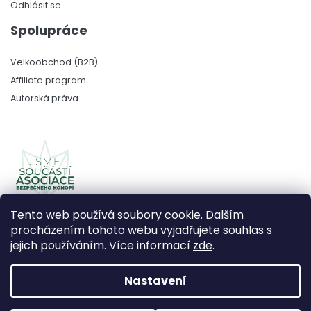
Odhlásit se
Spolupráce
Velkoobchod (B2B)
Affiliate program
Autorská práva
Tento web používá soubory cookie. Dalším
procházením tohoto webu vyjadřujete souhlas s
jejich používáním. Více informací
zde
.
Copyright 2026
CBDčko
. Všechna práva vyhrazena.
Upravit nastavení cookies
Nastavení
Vytvořil Shoptet Premium