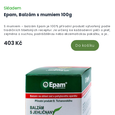
Skladem
Epam, Balzám s mumiem 100g
S mumiem – balzám Epam je 100% přírodní produkt vytvořený podle
tradičních tibetských receptur. Je určený ke každodenní péči o pleť,
zejména o suchou, podrážděnou nebo ekzematickou pokožku, a je
vhodný také k masážím zad a pohybového aparátu.
403 Kč
Do košíku