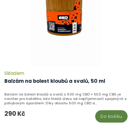
Skladem
P
h
Balzám na bolest kloubů a svalů, 50 ml
pr
je
Balzám na bolest kloubů a svalů s 500 mg CBD + 500 mg CBG je
5,
navržen pro každého, kdo hledá úlevu od nepříjemností spojených s
z
pohybovým aparátem. Díky obsahu 500 mg CBD a...
5
290 Kč
hv
Do košíku