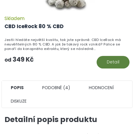
Skladem
P
h
CBD IceRock 80 % CBD
pr
je
Jestli hledáte největší kvalitu, tak jste správně. CBD IceRock má
5,
neuvěřitelných 80 % CBD. A jak že takový rock vzniká? Palice se
z
ponoří do konopného extraktu, který se následně...
5
349 Kč
hv
od
Detail
POPIS
PODOBNÉ (4)
HODNOCENÍ
DISKUZE
Detailní popis produktu