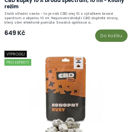
CBD kapky 10% broad spectrum, 10 ml - Klidný
režim
Zlatá střední cesta - to je náš CBD olej 10 s výtažkem broad
spectrum o objemu 10 ml. Nejuniverzálnější CBD doplněk stravy,
který vám efektivně pomůže. Snadná aplikace a...
649 Kč
Do košíku
VÝPRODEJ
PRO EXPERTY