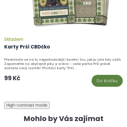
Skladem
P
h
Karty Prší CBDčko
pr
je
Představte se na tu nejpohodovější karetní hru, jakou jste kdy zažili.
5,
Zapomeňte na obyčejné piky a srdce – vaše partie Prší právě
z
dostala nový rozměr! Přichází karty "Prší...
5
99 Kč
hv
Do košíku
High-contrast mode
Mohlo by Vás zajímat