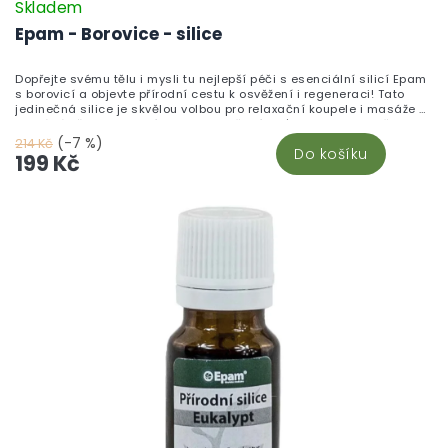
Skladem
Epam - Borovice - silice
Dopřejte svému tělu i mysli tu nejlepší péči s esenciální silicí Epam
s borovicí a objevte přírodní cestu k osvěžení i regeneraci! Tato
jedinečná silice je skvělou volbou pro relaxační koupele i masáže –
pomáhá při nachlazení, prokrvuje a čistí pleť a optimalizuje činnost
vlasové pokožky. Vychutnejte si harmonii a sílu přírody v každé
(-7 %)
214 Kč
Do košíku
kapce a dopřejte si chvíle klidu a svěžesti, které si vaše tělo i mysl
199 Kč
zaslouží. Skvělý pomocník pro všechny, kdo chtějí svému tělu dopřát
něco navíc a hledají přirozenou podporu pro zdraví, krásu i pohodu
v každodenním životě.