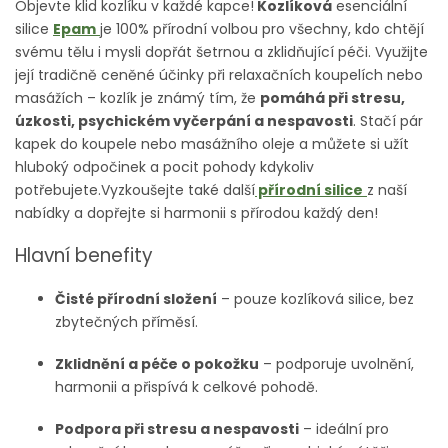
Objevte klid kozlíku v každé kapce!
Kozlíková
esenciální
silice
Epam
je 100% přírodní volbou pro všechny, kdo chtějí
svému tělu i mysli dopřát šetrnou a zklidňující péči. Využijte
její tradičně ceněné účinky při relaxačních koupelích nebo
masážích – kozlík je známý tím, že
pomáhá při stresu,
úzkosti, psychickém vyčerpání a nespavosti
. Stačí pár
kapek do koupele nebo masážního oleje a můžete si užít
hluboký odpočinek a pocit pohody kdykoliv
potřebujete.Vyzkoušejte také další
přírodní silice
z naší
nabídky a dopřejte si harmonii s přírodou každý den!
Hlavní benefity
Čisté přírodní složení
– pouze kozlíková silice, bez
zbytečných příměsí.
Zklidnění a péče o pokožku
– podporuje uvolnění,
harmonii a přispívá k celkové pohodě.
Podpora při stresu a nespavosti
– ideální pro