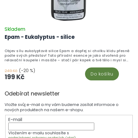
Skladem
Epam - Eukalyptus - silice
Objev sílu eukalyptové silice Epam a dopřej si chvilku klidu přesně
podle svých představ! Tato přírodní esence je jako stvořená pro
relaxační koupele i masáže – stačí pár kapek a tvé tělo i mysl si
užijí osvěžení, které si opravdu zasloužíš. Eukalyptus je známý
svými čistícími a povzbuzujícími účinky, krásně provoní koupelnu a
(-20 %)
249 Kč
Do košíku
přirozeně podpoří tvůj pocit pohody.Vyzkoušej, jak může eukalyptová
199 Kč
silice zpříjemnit tvůj den – ať už potřebuješ načerpat novou energii,
uvolnit svaly po náročném dni, nebo si jen dopřát chvíli pro sebe.
Z
Každá kapka přináší kousek přírody přímo k tobě domů. Dopřej si
Odebírat newsletter
harmonii a svěžest, která tě bude provázet ještě dlouho po koupeli.
á
p
Vložte svůj e-mail a my vám budeme zasílat informace o
a
nových produktech na našem e-shopu.
t
E-mail
í
Vložením e-mailu souhlasíte s
podmínkami ochrany osobních údajů