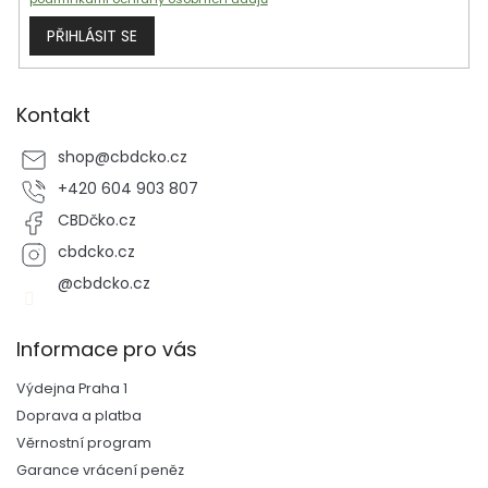
PŘIHLÁSIT SE
Kontakt
shop
@
cbdcko.cz
+420 604 903 807
CBDčko.cz
cbdcko.cz
@cbdcko.cz
Informace pro vás
Výdejna Praha 1
Doprava a platba
Věrnostní program
Garance vrácení peněz