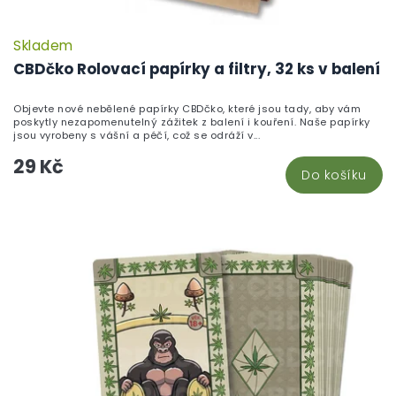
Skladem
P
h
CBDčko Rolovací papírky a filtry, 32 ks v balení
pr
je
Objevte nové nebělené papírky CBDčko, které jsou tady, aby vám
5,
poskytly nezapomenutelný zážitek z balení i kouření. Naše papírky
z
jsou vyrobeny s vášní a péčí, což se odráží v...
5
29 Kč
hv
Do košíku