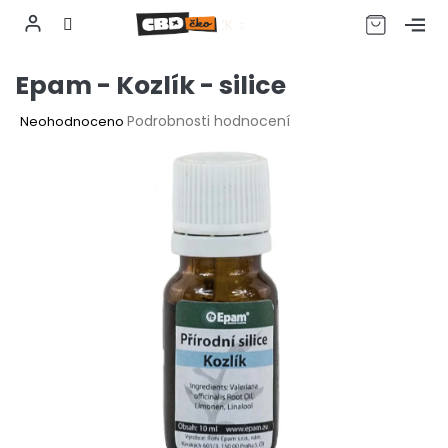
CZK
Přejít
Epam - Kozlík - silice
na
obsah
Průměrné
Podrobnosti hodnocení
Neohodnoceno
hodnocení
produktu
je
0,0
z
5
hvězdiček.