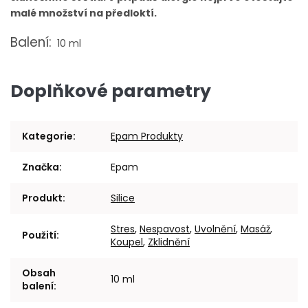
malé množství na předloktí.
Balení:
10 ml
Doplňkové parametry
Kategorie
:
Epam Produkty
Značka
:
Epam
Produkt
:
Silice
Stres
,
Nespavost
,
Uvolnění
,
Masáž
,
Použití
:
Koupel
,
Zklidnění
Obsah
10 ml
balení
: