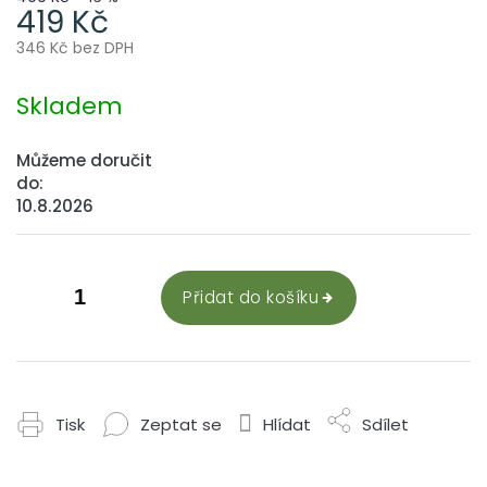
419 Kč
346 Kč bez DPH
Měrná
cena:
Skladem
Můžeme doručit
do:
10.8.2026
Přidat do košíku
Tisk
Zeptat se
Hlídat
Sdílet