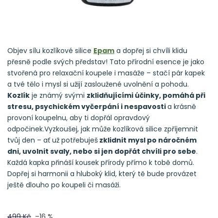
Objev sílu kozlíkové silice
Epam
a dopřej si chvíli klidu
přesně podle svých představ! Tato přírodní esence je jako
stvořená pro relaxační koupele i masáže – stačí pár kapek
a tvé tělo i mysl si užijí zasloužené uvolnění a pohodu.
Kozlík
je známý svými
zklidňujícími účinky, pomáhá při
stresu, psychickém vyčerpání i nespavosti
a krásně
provoní koupelnu, aby ti dopřál opravdový
odpočinek.Vyzkoušej, jak může kozlíková silice zpříjemnit
tvůj den – ať už potřebuješ
zklidnit mysl po náročném
dni, uvolnit svaly, nebo si jen dopřát chvíli pro sebe
.
Každá kapka přináší kousek přírody přímo k tobě domů.
Dopřej si harmonii a hluboký klid, který tě bude provázet
ještě dlouho po koupeli či masáži.
499 Kč
–16 %