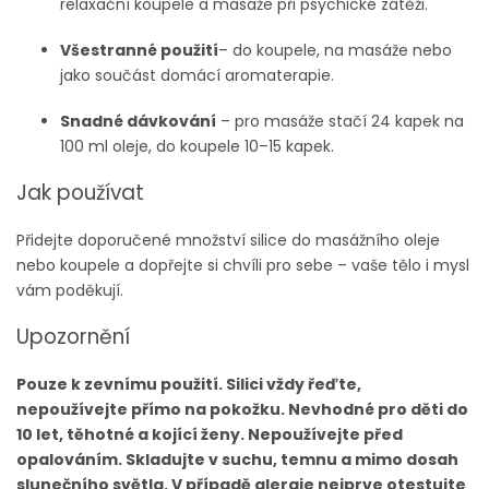
relaxační koupele a masáže při psychické zátěži.
Všestranné použití
– do koupele, na masáže nebo
jako součást domácí aromaterapie.
Snadné dávkování
– pro masáže stačí 24 kapek na
100 ml oleje, do koupele 10–15 kapek.
Jak používat
Přidejte doporučené množství silice do masážního oleje
nebo koupele a dopřejte si chvíli pro sebe – vaše tělo i mysl
vám poděkují.
Upozornění
Pouze k zevnímu použití. Silici vždy řeďte,
nepoužívejte přímo na pokožku. Nevhodné pro děti do
10 let, těhotné a kojící ženy. Nepoužívejte před
opalováním. Skladujte v suchu, temnu a mimo dosah
slunečního světla. V případě alergie nejprve otestujte