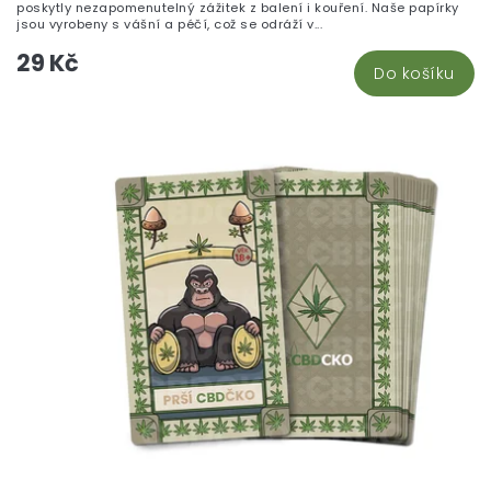
poskytly nezapomenutelný zážitek z balení i kouření. Naše papírky
z
jsou vyrobeny s vášní a péčí, což se odráží v...
5
29 Kč
hv
Do košíku