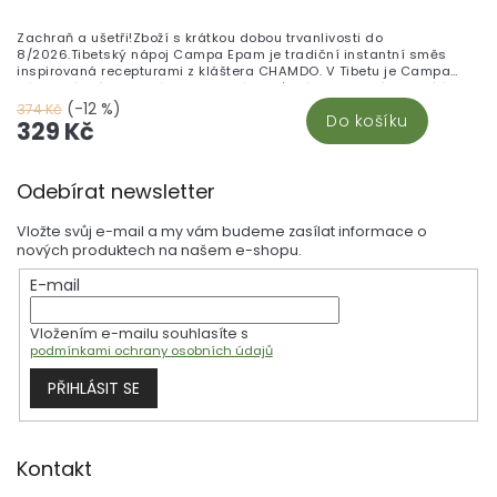
Zachraň a ušetři!Zboží s krátkou dobou trvanlivosti do
8/2026.Tibetský nápoj Campa Epam je tradiční instantní směs
inspirovaná recepturami z kláštera CHAMDO. V Tibetu je Campa
základním jídlem i nápojem, které Tibeťané konzumují po celý život
– a je spojována s vitalitou, dlouhověkostí a pevnějším zdravím.
(-12 %)
374 Kč
Do košíku
329 Kč
Z
Odebírat newsletter
á
p
Vložte svůj e-mail a my vám budeme zasílat informace o
a
nových produktech na našem e-shopu.
t
E-mail
í
Vložením e-mailu souhlasíte s
podmínkami ochrany osobních údajů
PŘIHLÁSIT SE
Kontakt