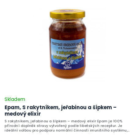
Skladem
Epam, S rakytníkem, jeřabinou a šípkem –
medový elixír
S rakytníkem, jeřabinou a šípkem – medový elixír Epam je 100%
přírodní doplněk stravy vytvořený podle tibetských receptur. Je
ideální volbou pro podporu normální činnosti imunitního systému,
močového měchýře a ledvin, a zároveň přináší podporu v obdobích