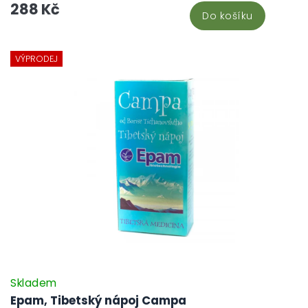
288 Kč
stresu a zvýšené námahy.
Do košíku
VÝPRODEJ
Skladem
Epam, Tibetský nápoj Campa