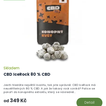
Skladem
P
h
CBD IceRock 80 % CBD
pr
je
Jestli hledáte největší kvalitu, tak jste správně. CBD IceRock má
5,
neuvěřitelných 80 % CBD. A jak že takový rock vzniká? Palice se
z
ponoří do konopného extraktu, který se následně...
5
349 Kč
hv
od
Detail