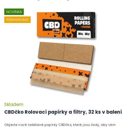
NOVINKA
REBRANDING
Skladem
P
h
CBDčko Rolovací papírky a filtry, 32 ks v balení
pr
je
Objevte nové nebělené papírky CBDčko, které jsou tady, aby vám
5,