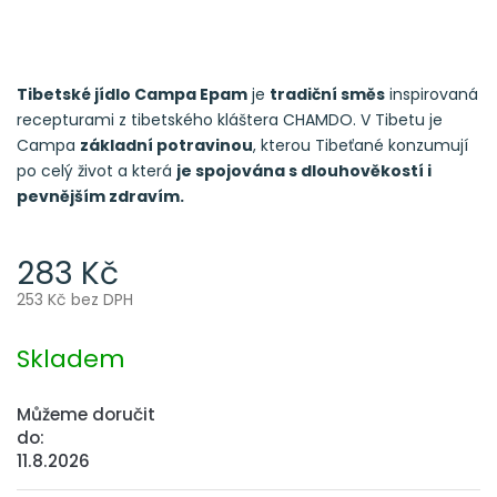
Tibetské jídlo Campa Epam
je
tradiční směs
inspirovaná
recepturami z tibetského kláštera CHAMDO. V Tibetu je
Campa
základní potravinou
, kterou Tibeťané konzumují
po celý život a která
je spojována s dlouhověkostí i
pevnějším zdravím.
283 Kč
253 Kč bez DPH
Měrná
cena:
Skladem
Můžeme doručit
do:
11.8.2026