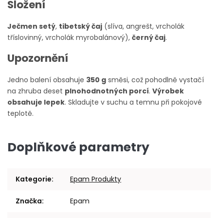
Složení
Ječmen setý
,
tibetský čaj
(slíva, angrešt, vrcholák
tříslovinný, vrcholák myrobalánový),
černý čaj
.
Upozornění
Jedno balení obsahuje
350 g
směsi, což pohodlně vystačí
na zhruba deset
plnohodnotných porcí
.
Výrobek
obsahuje lepek
. Skladujte v suchu a temnu při pokojové
teplotě.
Doplňkové parametry
Kategorie
:
Epam Produkty
Značka
:
Epam