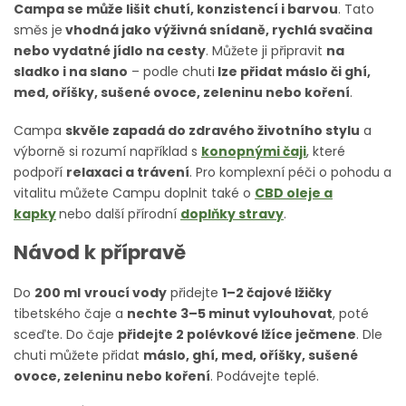
Campa se může lišit chutí, konzistencí i barvou
. Tato
směs je
vhodná jako výživná snídaně, rychlá svačina
nebo vydatné jídlo na cesty
. Můžete ji připravit
na
sladko i na slano
– podle chuti
lze přidat máslo či ghí,
med, oříšky, sušené ovoce, zeleninu nebo koření
.
Campa
skvěle zapadá do zdravého životního stylu
a
výborně si rozumí například s
konopnými čaji
,
které
podpoří
relaxaci a trávení
. Pro komplexní péči o pohodu a
vitalitu můžete Campu doplnit také o
CBD oleje a
kapky
nebo další přírodní
doplňky stravy
.
Návod k přípravě
Do
200 ml
vroucí vody
přidejte
1–2 čajové lžičky
tibetského čaje a
nechte 3–5 minut vylouhovat
, poté
sceďte. Do čaje
přidejte 2 polévkové lžíce ječmene
. Dle
chuti můžete přidat
máslo, ghí, med, oříšky, sušené
ovoce, zeleninu nebo koření
. Podávejte teplé.