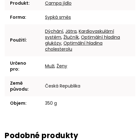
Produkt
:
Campa jídlo
Forma
:
Sypká směs
Dýchání
,
Játra
,
Kardiovaskulární
systém
,
Žlučník
,
Optimální hladina
Použití
:
glukózy
,
Optimální hladina
cholesterolu
Určeno
Muži
,
Ženy
pro
:
Země
Česká Republika
původu
:
Objem
:
350 g