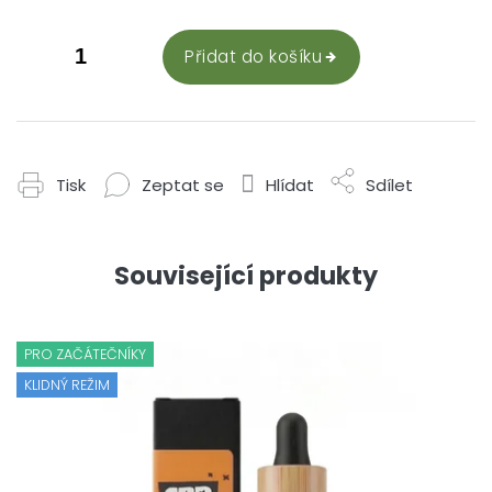
Přidat do košíku
Tisk
Zeptat se
Hlídat
Sdílet
Související produkty
PRO ZAČÁTEČNÍKY
KLIDNÝ REŽIM