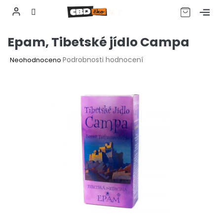
CZK
Přejít
Epam, Tibetské jídlo Campa
na
obsah
Průměrné
Podrobnosti hodnocení
Neohodnoceno
hodnocení
produktu
je
0,0
z
5
hvězdiček.