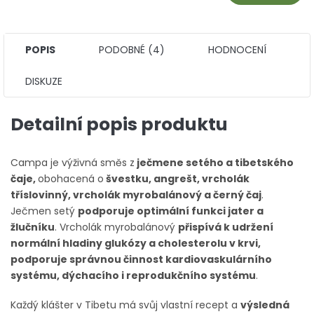
POPIS
PODOBNÉ (4)
HODNOCENÍ
DISKUZE
Detailní popis produktu
Campa je výživná směs z
ječmene setého a tibetského
čaje,
obohacená o
švestku, angrešt, vrcholák
tříslovinný, vrcholák myrobalánový a černý čaj
.
Ječmen setý
podporuje optimální funkci jater a
žlučníku
. Vrcholák myrobalánový
přispívá k udržení
normální hladiny glukózy a cholesterolu v krvi,
podporuje správnou činnost kardiovaskulárního
systému, dýchacího i reprodukčního systému
.
Každý klášter v Tibetu má svůj vlastní recept a
výsledná