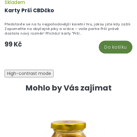
Skladem
P
h
Karty Prší CBDčko
pr
je
Představte se na tu nejpohodovější karetní hru, jakou jste kdy zažili.
5,
Zapomeňte na obyčejné piky a srdce – vaše partie Prší právě
z
dostala nový rozměr! Přichází karty "Prší...
5
99 Kč
hv
Do košíku
High-contrast mode
Mohlo by Vás zajímat